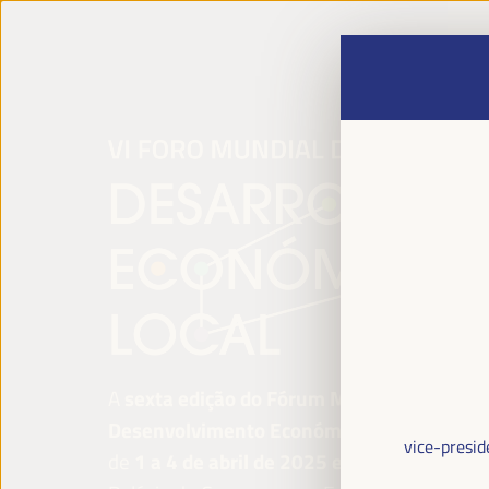
A
sexta edição do Fórum Mundial para o
Desenvolvimento Económico Local
será re
vice-presid
de
1 a 4 de abril de 2025 em Sevilha, Esp