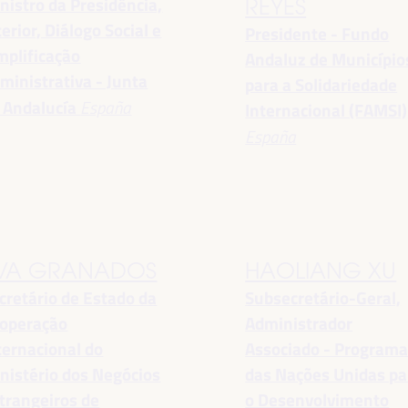
nistro da Presidência,
REYES
terior, Diálogo Social e
Presidente - Fundo
mplificação
Andaluz de Município
ministrativa - Junta
para a Solidariedade
 Andalucía
España
Internacional (FAMSI)
España
VA GRANADOS
HAOLIANG XU
cretário de Estado da
Subsecretário-Geral,
operação
Administrador
ternacional do
Associado - Program
nistério dos Negócios
das Nações Unidas pa
trangeiros de
o Desenvolvimento