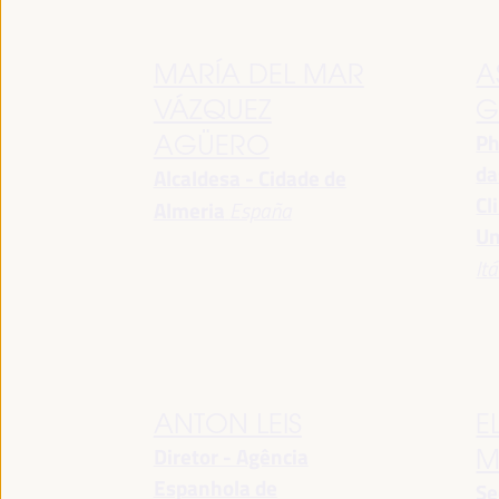
MARÍA DEL MAR
A
VÁZQUEZ
G
Ph
AGÜERO
da
Alcaldesa - Cidade de
Cl
Almeria
España
Un
Itá
ANTON LEIS
E
Diretor - Agência
M
Espanhola de
Se