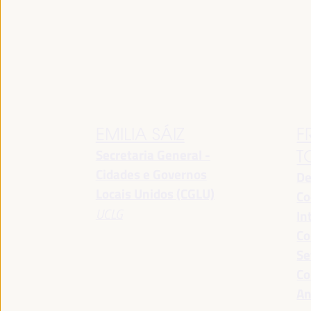
EMILIA SÁIZ
F
Secretaria General -
T
Cidades e Governos
De
Locais Unidos (CGLU)
Co
UCLG
In
Co
Se
Co
An