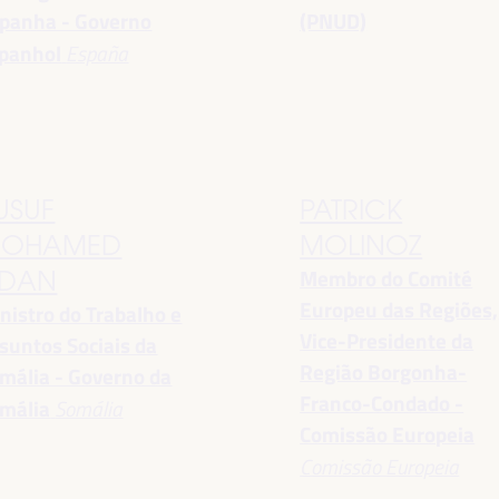
panha - Governo
(PNUD)
panhol
España
USUF
PATRICK
OHAMED
MOLINOZ
Membro do Comité
DAN
Europeu das Regiões,
nistro do Trabalho e
Vice-Presidente da
suntos Sociais da
Região Borgonha-
mália - Governo da
Franco-Condado -
mália
Somália
Comissão Europeia
Comissão Europeia