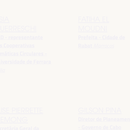
SIA
FATIHA EL
UERRESCHI
MOUDNI
D - representante
Prefeita - Cidade de
s Cooperativas
Rabat
Marrocos
imáticas Circulares -
iversidade de Ferrara
lia
LISE PIERRETTE
GILSON PINA
Diretor de Planeame
EMONG
- Governo de Cabo
cretária Geral da