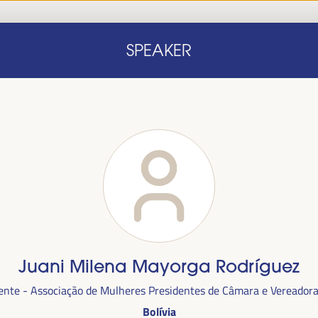
Início
Nota conceitual
Oradores
Progra
SPEAKER
Início
Nota conceitual
Oradores
Progra
Juani Milena Mayorga Rodríguez
alizada
ente - Associação de Mulheres Presidentes de Câmara e Vereadora
anha,
no
Bolívia