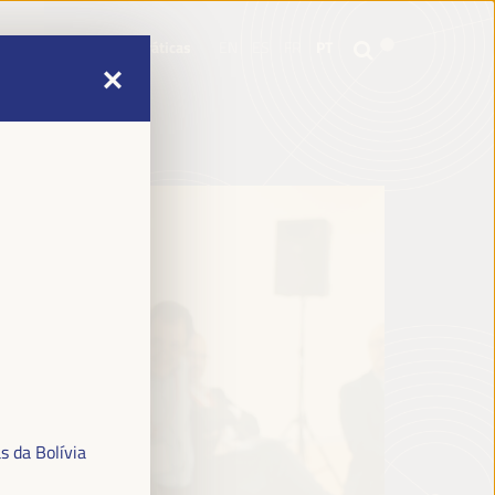
mme
Informações práticas
EN
ES
FR
PT
mme
Informações práticas
EN
ES
FR
PT
s da Bolívia