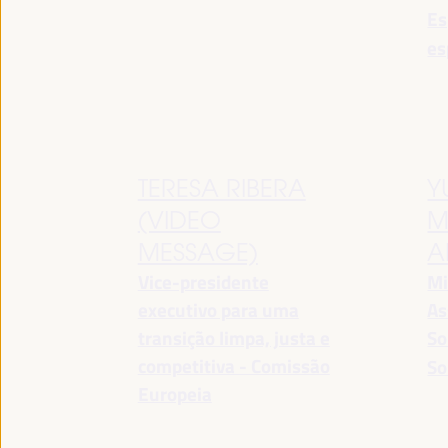
Es
es
TERESA RIBERA
Y
(VIDEO
M
MESSAGE)
A
Vice-presidente
Mi
executivo para uma
As
transição limpa, justa e
So
competitiva - Comissão
So
Europeia