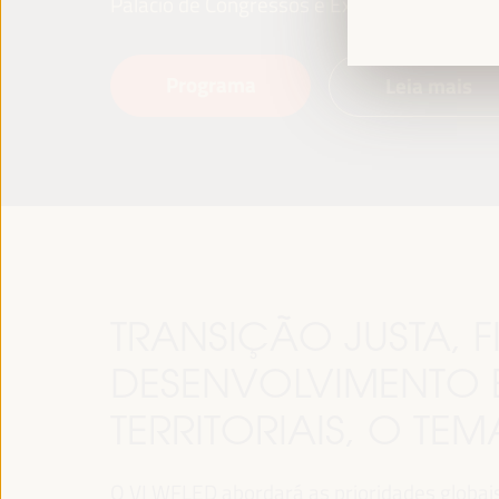
Palácio de Congressos e Exposições (FIBES)
Programa
Leia mais
TRANSIÇÃO JUSTA,
DESENVOLVIMENTO 
TERRITORIAIS, O TE
O VI WFLED abordará as prioridades globais n