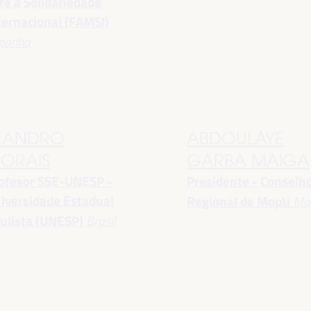
ra a Solidariedade
ternacional (FAMSI)
panha
EANDRO
ABDOULAYE
ORAIS
GARBA MAIGA
ofesor SSE-UNESP -
Presidente - Conselh
iversidade Estadual
Regional de Mopti
Mal
ulista (UNESP)
Brasil