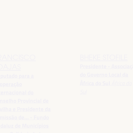
RANCISCO
BHEKE STOFILE
Presidente - Associa
OAJAS
do Governo Local da
putado para a
África do Sul
África do
operação
Sul
ternacional do
nselho Provincial de
vilha e Presidente da
missão de... - Fundo
daluz de Municípios