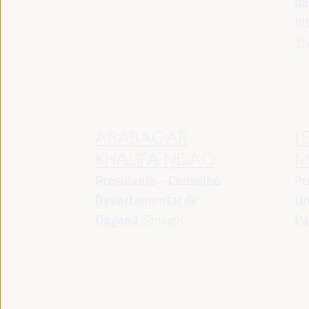
pa
In
Es
ABABACAR
L
KHALIFA NDAO
M
Presidente - Conselho
Pr
Departamental de
Un
Dagana
Senegal
Pa