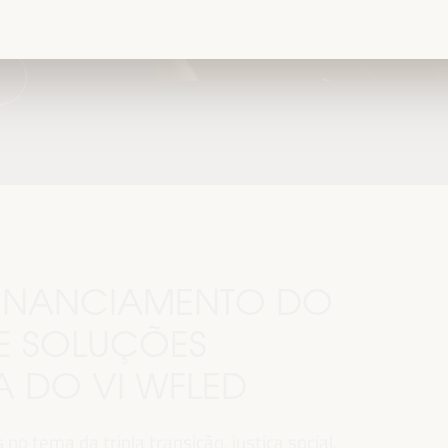
.
 FINANCIAMENTO DO
E SOLUÇÕES
MA DO VI WFLED
o tema da tripla transição, justiça social,