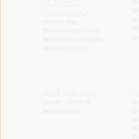
Mi
MONTERO
In
CUADRADO
Si
Primeira Vice-
Ad
Presidente e Ministra
de
das Finanças - Governo
espanhol
Espanha
JOSÉ LUIS SANZ
E
Alcalde - Cidade de
Se
Co
Sevilha
España
In
Mi
Es