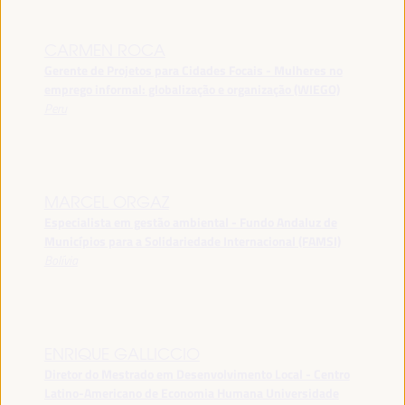
CARMEN ROCA
Gerente de Projetos para Cidades Focais - Mulheres no
emprego informal: globalização e organização (WIEGO)
Peru
MARCEL ORGAZ
Especialista em gestão ambiental - Fundo Andaluz de
Municípios para a Solidariedade Internacional (FAMSI)
Bolívia
ENRIQUE GALLICCIO
Diretor do Mestrado em Desenvolvimento Local - Centro
Latino-Americano de Economia Humana Universidade