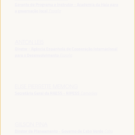
Gerente de Programa e Instrutor - Academia da Haia para
a governação local
España
ANTON LEIS
Diretor - Agência Espanhola de Cooperação Internacional
para o Desenvolvimento
España
ELISE PIERRETTE MEMONG
Secretária Geral da RAESS - RIPESS
Camarões
GILSON PINA
Diretor de Planeamento - Governo de Cabo Verde
Cabo