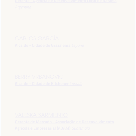
Gerente - Agência de Desenvolvimento Local de Rafaela
Argentina
CARLOS GARCÍA
Alcalde - Cidade de Grazalema
España
BERRY VRBANOVIC
Alcalde - Cidade de Kitchener
Canadá
VALESKA SARMIENTO
Gerente de Mercado - Associação de Desenvolvimento
Agrícola e Empresarial (ADAM)
Guatemala