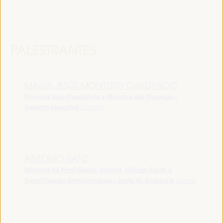
PALESTRANTES
MARÍA JESÚS MONTERO CUADRADO
Primeira Vice-Presidente e Ministra das Finanças -
Governo espanhol
Espanha
ANTONIO SANZ
Ministro da Presidência, Interior, Diálogo Social e
Simplificação Administrativa - Junta de Andalucía
España