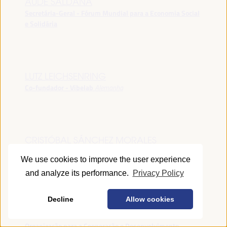
AUDE SALDANA
Secretária-Geral - Fórum Mundial para a Economia Social
e Solidária
LUTZ LEICHSENRING
Co-fundador - Vibelab
Alemanha
CRISTÓBAL SÁNCHEZ MORALES
Vice-conselheiro da Indústria - Junta de Andalucía
España
We use cookies to improve the user experience
and analyze its performance.
Privacy Policy
Decline
Allow cookies
ANNA RUBIN
Gerente do Fórum de Desenvolvimento Local -
Organização para a Cooperação e Desenvolvimento