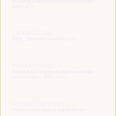
Municípios da Bolívia - Federação dos Municípios da
Bolívia
Bolívia
CARMEN GUZMAN
CIRIEC - Universidade de Sevilha
España
MARTA MANGRANÉ
Coordenadora da área de ação social e cooperação da
cooperativa IDEAS - IDEAS
España
CARLOS CÉSAR TORRES
Professor - Universidade de Pinar del Río
Cuba