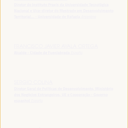
Diretor do Instituto Praxis da Universidade Tecnológica
Nacional e Vice-diretor do Mestrado em Desenvolvimento
Territorial... - Universidade de Rafaela
Argentina
FRANCISCO JAVIER AYALA ORTEGA
Alcalde - Cidade de Fuenlabrada
España
SERGIO COLINA
Diretor Geral de Políticas de Desenvolvimento, Ministério
dos Negócios Estrangeiros, UE e Cooperação - Governo
espanhol
España