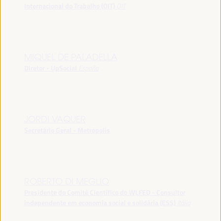
Internacional do Trabalho (OIT)
OIT
MIQUEL DE PALADELLA
Diretor - UpSocial
España
JORDI VAQUER
Secretário Geral - Metropolis
ROBERTO DI MEGLIO
Presidente do Comitê Científico do WLFED - Consultor
independente em economia social e solidária (ESS)
Itália