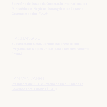
Secretário de Estado da Cooperação Internacional do
Ministério dos Negócios Estrangeiros de Espanha -
Governo espanhol
España
HAOLIANG XU
Subsecretário-Geral, Administrador Associado -
Programa das Nações Unidas para o Desenvolvimento
(PNUD)
JAN VAN ZANEN
Presidente da CGLU e Prefeito de Haia - Cidades e
Governos Locais Unidos (CGLU)