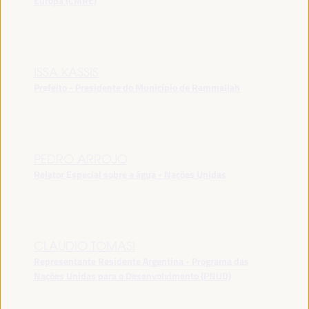
Europa (CMRE)
ISSA KASSIS
Prefeito - Presidente do Município de Rammallah
PEDRO ARROJO
Relator Especial sobre a água - Nações Unidas
CLAUDIO TOMASI
Representante Residente Argentina - Programa das
Nações Unidas para o Desenvolvimento (PNUD)