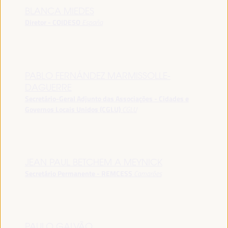
BLANCA MIEDES
Diretor - COIDESO
España
PABLO FERNÁNDEZ MARMISSOLLE-
DAGUERRE
Secretário-Geral Adjunto das Associações - Cidades e
Governos Locais Unidos (CGLU)
CGLU
JEAN PAUL BETCHEM A MEYNICK
Secretário Permanente - REMCESS
Camarões
PAULO GALVÃO