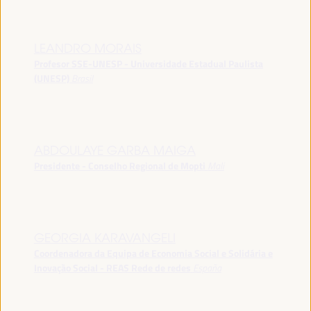
LEANDRO MORAIS
Profesor SSE-UNESP - Universidade Estadual Paulista
(UNESP)
Brasil
ABDOULAYE GARBA MAIGA
Presidente - Conselho Regional de Mopti
Mali
GEORGIA KARAVANGELI
Coordenadora da Equipa de Economia Social e Solidária e
Inovação Social - REAS Rede de redes
España