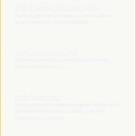
TERESA RIBERA (VIDEO MESSAGE)
Vice-presidente executivo para uma transição limpa,
justa e competitiva - Comissão Europeia
YUSUF MOHAMED ADAN
Ministro do Trabalho e Assuntos Sociais da Somália -
Governo da Somália
Somália
PATRICK MOLINOZ
Membro do Comité Europeu das Regiões, Vice-Presidente
da Região Borgonha-Franco-Condado - Comissão
Europeia
Comissão Europeia