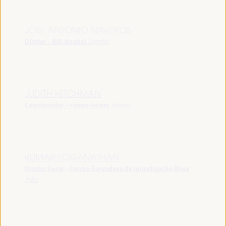
JOSE ANTONIO NAVEROS
Diretor - AID Arrabal
España
JUDITH HITCHMAN
Coordenador - ripess-joiqm
Irlanda
KUMAR LOGANATHAN
Diretor Geral - Centro Sarvodaya de Investigação Ativa
Índia