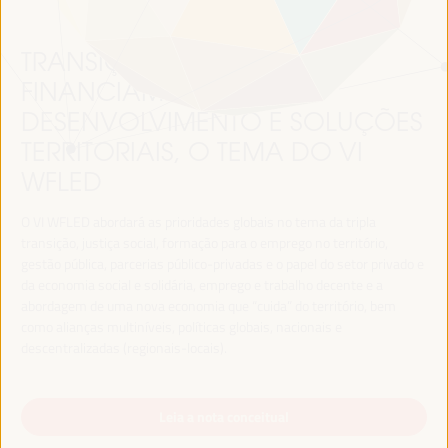
TRANSIÇÃO JUSTA,
FINANCIAMENTO DO
DESENVOLVIMENTO E SOLUÇÕES
TERRITORIAIS, O TEMA DO VI
WFLED
O VI WFLED abordará as prioridades globais no tema da tripla
transição, justiça social, formação para o emprego no território,
gestão pública, parcerias público-privadas e o papel do setor privado e
da economia social e solidária, emprego e trabalho decente e a
abordagem de uma nova economia que “cuida” do território, bem
como alianças multiníveis, políticas globais, nacionais e
descentralizadas (regionais-locais).
Leia a nota conceitual