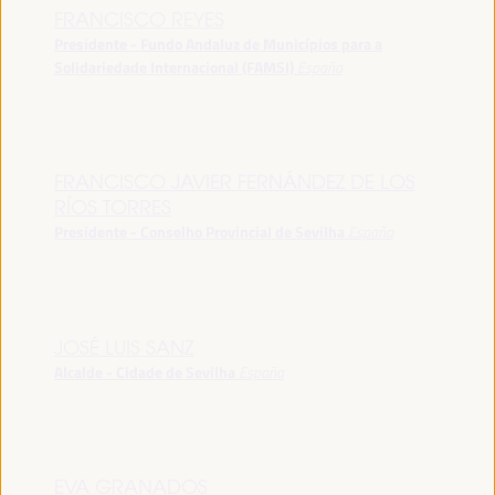
FRANCISCO REYES
Presidente - Fundo Andaluz de Municípios para a
Solidariedade Internacional (FAMSI)
España
FRANCISCO JAVIER FERNÁNDEZ DE LOS
RÍOS TORRES
Presidente - Conselho Provincial de Sevilha
España
JOSÉ LUIS SANZ
Alcalde - Cidade de Sevilha
España
EVA GRANADOS