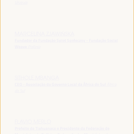
Uruguai
MARCELINA ZJAWIŃSKA
Fundador da Fundação Splot Społeczny - Fundação Social
Weave
Polônia
SITHOLE MBANGA
CEO - Associação do Governo Local da África do Sul
África
do Sul
FLAVIO MERLO
Prefeito de Tiahuanaco e Presidente da Federação de