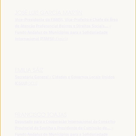
JOSÉ LUIS GARCÍA MARTÍN
Vice-Presidente da FAMSI, Vice-Prefeito e Chefe da Área
de Atenção Preferencial Bairros e Direitos Sociais... -
Fundo Andaluz de Municípios para a Solidariedade
Internacional (FAMSI)
España
EMILIA SÁIZ
Secretaria General - Cidades e Governos Locais Unidos
(CGLU)
UCLG
FRANCISCO TOAJAS
Deputado para a Cooperação Internacional do Conselho
Provincial de Sevilha e Presidente da Comissão de... -
Fundo Andaluz de Municípios para a Solidariedade