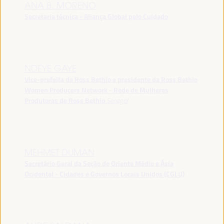
ANA B. MORENO
Secretaria técnica - Aliança Global pelo Cuidado
NDEYE GAYE
Vice-prefeita de Ross Bethio e presidente da Ross Bethio
Women Producers Network - Rede de Mulheres
Produtoras de Ross Bethio
Senegal
MEHMET DUMAN
Secretário Geral da Seção do Oriente Médio e Ásia
Ocidental - Cidades e Governos Locais Unidos (CGLU)