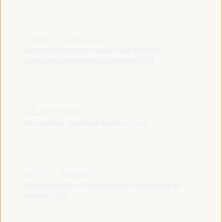
CLAIRE COURTEILLE
Conselheiro Sênior da Cúpula Social Mundial -
Organização Internacional do Trabalho (OIT)
CÉLINE PAPIN
Vice-prefeito - Cidade de Bordéus
França
ANDRIY TABINSKY
Diretor-executivo - Associação das Comunidades do
Carvão
Ucrânia