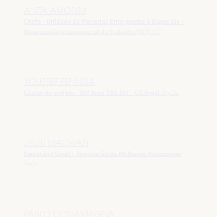
ANITA AMORIM
Chefe - Unidade de Parcerias Emergentes e Especiais -
Organização Internacional do Trabalho (OIT)
OIT
YOUSSEF FENNIRA
Gestor de projeto - OIT Jeun’ESS OIT - CO Argel
Argélia
JYOTI MACWAN
Secretário Geral - Associação de Mulheres Autónomas
Índia
PABLO COSTAMAGNA