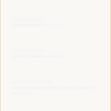
LUIGI CARINCI
Diretor do Projeto - B-LIVE
España
PIERRE HURMIC
Prefeito - Cidade de Bordéus
França
MELISSA VERGARA
Secretária de Desenvolvimento Econômico - Cidade de
Cali
Colômbia