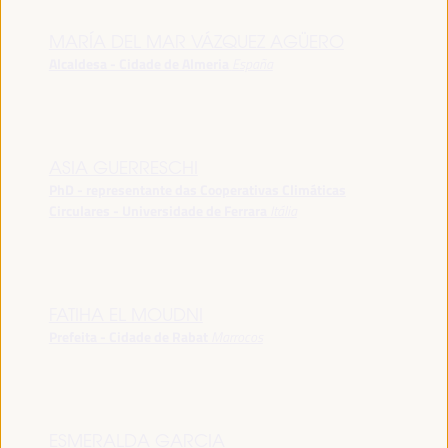
MARÍA DEL MAR VÁZQUEZ AGÜERO
Alcaldesa - Cidade de Almeria
España
ASIA GUERRESCHI
PhD - representante das Cooperativas Climáticas
Circulares - Universidade de Ferrara
Itália
FATIHA EL MOUDNI
Prefeita - Cidade de Rabat
Marrocos
ESMERALDA GARCIA