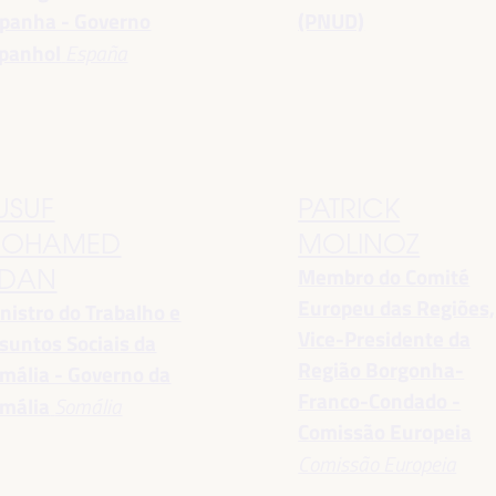
panha - Governo
(PNUD)
panhol
España
USUF
PATRICK
OHAMED
MOLINOZ
Membro do Comité
DAN
Europeu das Regiões,
nistro do Trabalho e
Vice-Presidente da
suntos Sociais da
Região Borgonha-
mália - Governo da
Franco-Condado -
mália
Somália
Comissão Europeia
Comissão Europeia