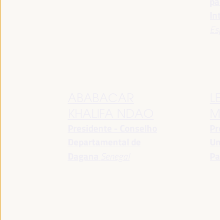
pa
In
Es
ABABACAR
L
KHALIFA NDAO
M
Presidente - Conselho
Pr
Departamental de
Un
Dagana
Senegal
Pa