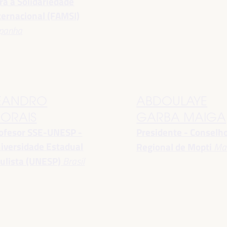
ra a Solidariedade
ternacional (FAMSI)
panha
EANDRO
ABDOULAYE
ORAIS
GARBA MAIGA
ofesor SSE-UNESP -
Presidente - Conselh
iversidade Estadual
Regional de Mopti
Mal
ulista (UNESP)
Brasil