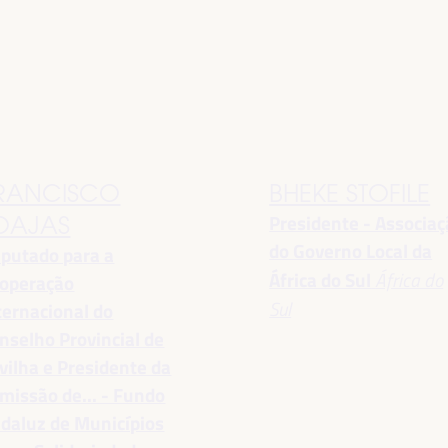
RANCISCO
BHEKE STOFILE
Presidente - Associa
OAJAS
do Governo Local da
putado para a
África do Sul
África do
operação
Sul
ternacional do
nselho Provincial de
vilha e Presidente da
missão de... - Fundo
daluz de Municípios