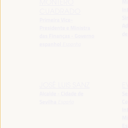
Mi
MONTERO
In
CUADRADO
Si
Primeira Vice-
Ad
Presidente e Ministra
de
das Finanças - Governo
espanhol
Espanha
JOSÉ LUIS SANZ
E
Alcalde - Cidade de
Se
Co
Sevilha
España
In
Mi
Es