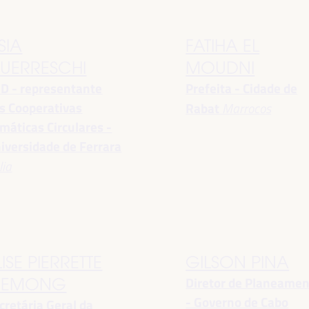
SIA
FATIHA EL
UERRESCHI
MOUDNI
D - representante
Prefeita - Cidade de
s Cooperativas
Rabat
Marrocos
imáticas Circulares -
iversidade de Ferrara
lia
LISE PIERRETTE
GILSON PINA
Diretor de Planeame
EMONG
- Governo de Cabo
cretária Geral da