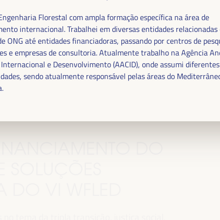
.
ngenharia Florestal com ampla formação específica na área de
ento internacional. Trabalhei em diversas entidades relacionadas
e ONG até entidades financiadoras, passando por centros de pesq
es e empresas de consultoria. Atualmente trabalho na Agência An
Internacional e Desenvolvimento (AACID), onde assumi diferentes
idades, sendo atualmente responsável pelas áreas do Mediterrâneo
.
 FINANCIAMENTO DO
E SOLUÇÕES
MA DO VI WFLED
o tema da tripla transição, justiça social,