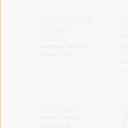
MARÍA DEL MAR
A
VÁZQUEZ
G
Ph
AGÜERO
da
Alcaldesa - Cidade de
Cl
Almeria
España
Un
Itá
ANTON LEIS
E
Diretor - Agência
M
Espanhola de
Se