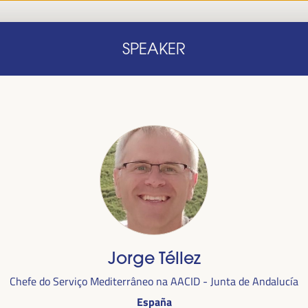
Início
Nota conceitual
Oradores
Progra
SPEAKER
Início
Nota conceitual
Oradores
Progra
Jorge Téllez
alizada
Chefe do Serviço Mediterrâneo na AACID - Junta de Andalucía
anha,
no
España