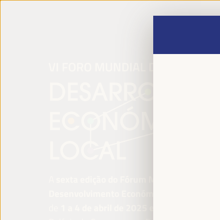
A
sexta edição do Fórum Mundial para o
Desenvolvimento Económico Local
será re
de
1 a 4 de abril de 2025 em Sevilha, Esp