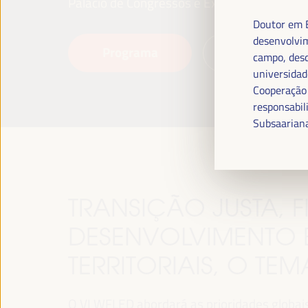
Palácio de Congressos e Exposições (FIBES)
Doutor em E
desenvolvim
Programa
Leia mais
campo, desd
universidad
Cooperação 
responsabil
Subsaariana
TRANSIÇÃO JUSTA,
DESENVOLVIMENTO 
TERRITORIAIS, O TE
O VI WFLED abordará as prioridades globais n