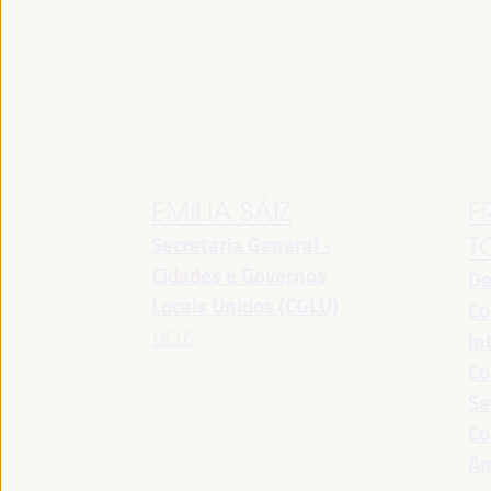
EMILIA SÁIZ
F
Secretaria General -
T
Cidades e Governos
De
Locais Unidos (CGLU)
Co
UCLG
In
Co
Se
Co
An