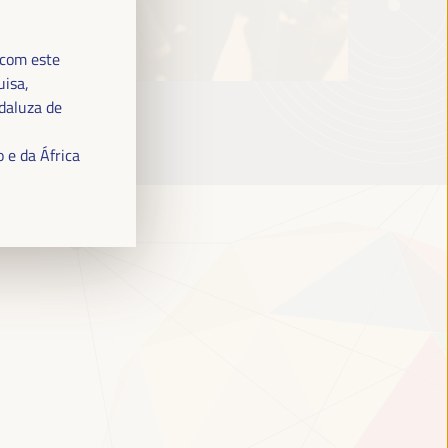
 com este
uisa,
daluza de
 e da África