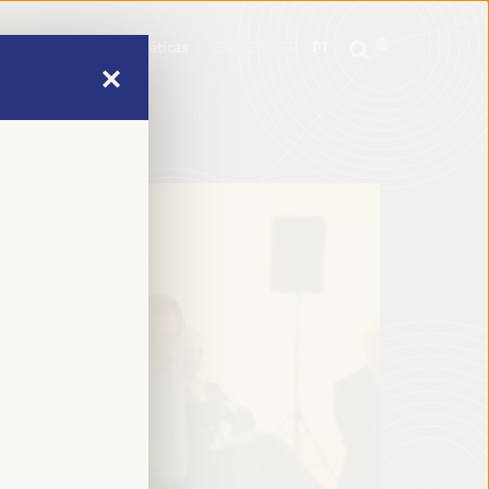
mme
Informações práticas
EN
ES
FR
PT
mme
Informações práticas
EN
ES
FR
PT