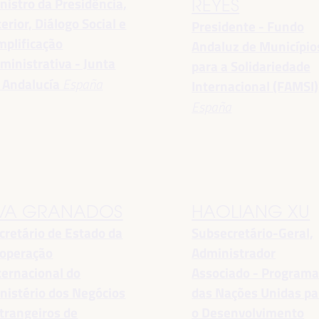
nistro da Presidência,
REYES
terior, Diálogo Social e
Presidente - Fundo
mplificação
Andaluz de Município
ministrativa - Junta
para a Solidariedade
 Andalucía
España
Internacional (FAMSI)
España
VA GRANADOS
HAOLIANG XU
cretário de Estado da
Subsecretário-Geral,
operação
Administrador
ternacional do
Associado - Program
nistério dos Negócios
das Nações Unidas pa
trangeiros de
o Desenvolvimento