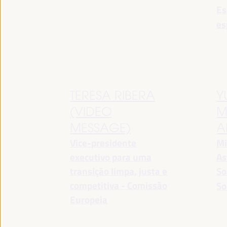
Es
es
TERESA RIBERA
Y
(VIDEO
M
MESSAGE)
A
Vice-presidente
Mi
executivo para uma
As
transição limpa, justa e
So
competitiva - Comissão
So
Europeia