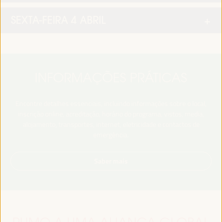
SEXTA-FEIRA 4 ABRIL
INFORMAÇÕES PRÁTICAS
Encontre detalhes essenciais, incluindo informações sobre o local,
inscrição online, acreditação, horário do programa, vistos, media,
alojamento, transportes, internet, eletricidade e contactos de
emergência.
Saber mais