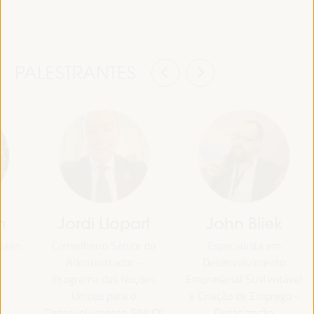
PALESTRANTES
n
Jordi Llopart
John Bliek
 Jaén
Conselheiro Sênior do
Especialista em
Administrador -
Desenvolvimento
Programa das Nações
Empresarial Sustentável
Unidas para o
e Criação de Emprego -
Desenvolvimento (PNUD)
Organização