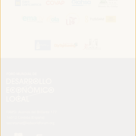
FAMSI. Avenida del Brillante 177
14012 Córdoba (España)
secretariat@ledworldforum.org