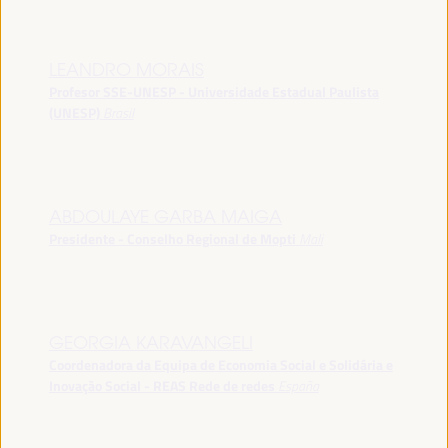
LEANDRO MORAIS
Profesor SSE-UNESP - Universidade Estadual Paulista
(UNESP)
Brasil
ABDOULAYE GARBA MAIGA
Presidente - Conselho Regional de Mopti
Mali
GEORGIA KARAVANGELI
Coordenadora da Equipa de Economia Social e Solidária e
Inovação Social - REAS Rede de redes
España