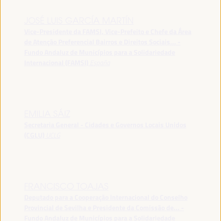
JOSÉ LUIS GARCÍA MARTÍN
Vice-Presidente da FAMSI, Vice-Prefeito e Chefe da Área
de Atenção Preferencial Bairros e Direitos Sociais... -
Fundo Andaluz de Municípios para a Solidariedade
Internacional (FAMSI)
España
EMILIA SÁIZ
Secretaria General - Cidades e Governos Locais Unidos
(CGLU)
UCLG
FRANCISCO TOAJAS
Deputado para a Cooperação Internacional do Conselho
Provincial de Sevilha e Presidente da Comissão de... -
Fundo Andaluz de Municípios para a Solidariedade