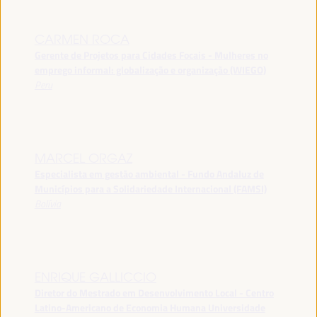
CARMEN ROCA
Gerente de Projetos para Cidades Focais - Mulheres no
emprego informal: globalização e organização (WIEGO)
Peru
MARCEL ORGAZ
Especialista em gestão ambiental - Fundo Andaluz de
Municípios para a Solidariedade Internacional (FAMSI)
Bolívia
ENRIQUE GALLICCIO
Diretor do Mestrado em Desenvolvimento Local - Centro
Latino-Americano de Economia Humana Universidade