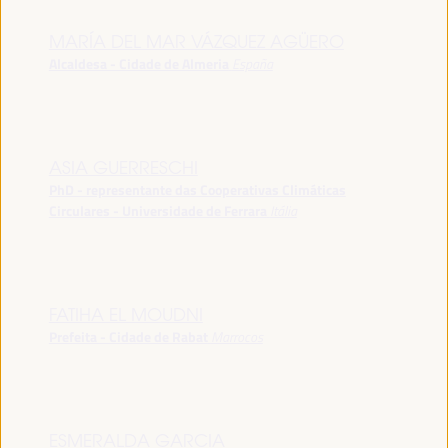
MARÍA DEL MAR VÁZQUEZ AGÜERO
Alcaldesa - Cidade de Almeria
España
ASIA GUERRESCHI
PhD - representante das Cooperativas Climáticas
Circulares - Universidade de Ferrara
Itália
FATIHA EL MOUDNI
Prefeita - Cidade de Rabat
Marrocos
ESMERALDA GARCIA