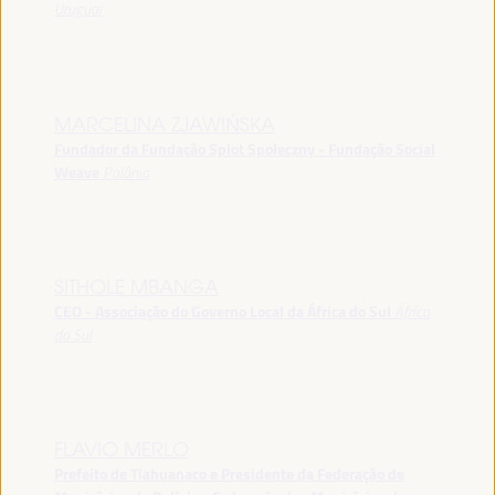
Uruguai
MARCELINA ZJAWIŃSKA
Fundador da Fundação Splot Społeczny - Fundação Social
Weave
Polônia
SITHOLE MBANGA
CEO - Associação do Governo Local da África do Sul
África
do Sul
FLAVIO MERLO
Prefeito de Tiahuanaco e Presidente da Federação de