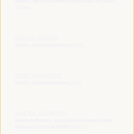
Gerente - Agência de Desenvolvimento Local de Rafaela
Argentina
CARLOS GARCÍA
Alcalde - Cidade de Grazalema
España
BERRY VRBANOVIC
Alcalde - Cidade de Kitchener
Canadá
VALESKA SARMIENTO
Gerente de Mercado - Associação de Desenvolvimento
Agrícola e Empresarial (ADAM)
Guatemala