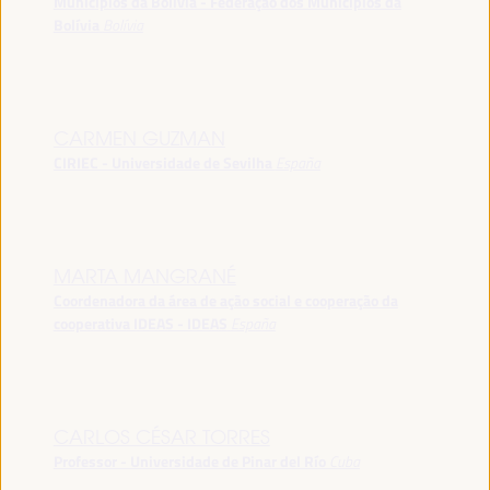
Municípios da Bolívia - Federação dos Municípios da
Bolívia
Bolívia
CARMEN GUZMAN
CIRIEC - Universidade de Sevilha
España
MARTA MANGRANÉ
Coordenadora da área de ação social e cooperação da
cooperativa IDEAS - IDEAS
España
CARLOS CÉSAR TORRES
Professor - Universidade de Pinar del Río
Cuba