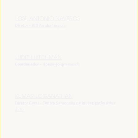
JOSE ANTONIO NAVEROS
Diretor - AID Arrabal
España
JUDITH HITCHMAN
Coordenador - ripess-joiqm
Irlanda
KUMAR LOGANATHAN
Diretor Geral - Centro Sarvodaya de Investigação Ativa
Índia