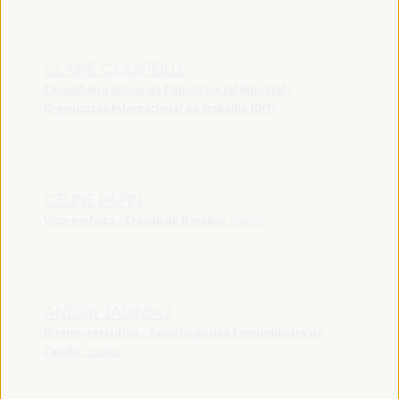
CLAIRE COURTEILLE
Conselheiro Sênior da Cúpula Social Mundial -
Organização Internacional do Trabalho (OIT)
CÉLINE PAPIN
Vice-prefeito - Cidade de Bordéus
França
ANDRIY TABINSKY
Diretor-executivo - Associação das Comunidades do
Carvão
Ucrânia