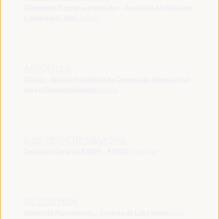
Gerente de Programa e Instrutor - Academia da Haia para
a governação local
España
ANTON LEIS
Diretor - Agência Espanhola de Cooperação Internacional
para o Desenvolvimento
España
ELISE PIERRETTE MEMONG
Secretária Geral da RAESS - RIPESS
Camarões
GILSON PINA
Diretor de Planeamento - Governo de Cabo Verde
Cabo