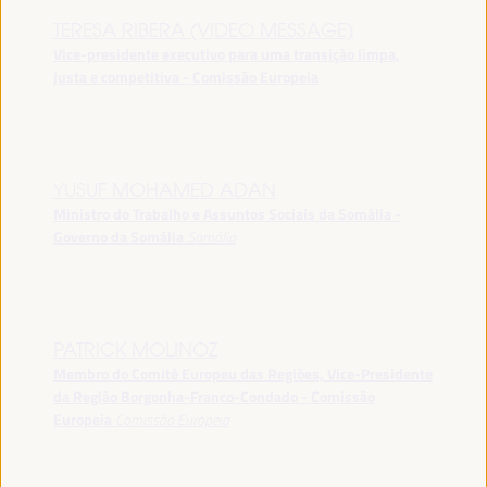
TERESA RIBERA (VIDEO MESSAGE)
Vice-presidente executivo para uma transição limpa,
justa e competitiva - Comissão Europeia
YUSUF MOHAMED ADAN
Ministro do Trabalho e Assuntos Sociais da Somália -
Governo da Somália
Somália
PATRICK MOLINOZ
Membro do Comité Europeu das Regiões, Vice-Presidente
da Região Borgonha-Franco-Condado - Comissão
Europeia
Comissão Europeia