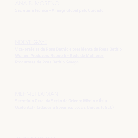
ANA B. MORENO
Secretaria técnica - Aliança Global pelo Cuidado
NDEYE GAYE
Vice-prefeita de Ross Bethio e presidente da Ross Bethio
Women Producers Network - Rede de Mulheres
Produtoras de Ross Bethio
Senegal
MEHMET DUMAN
Secretário Geral da Seção do Oriente Médio e Ásia
Ocidental - Cidades e Governos Locais Unidos (CGLU)