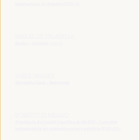
Internacional do Trabalho (OIT)
OIT
MIQUEL DE PALADELLA
Diretor - UpSocial
España
JORDI VAQUER
Secretário Geral - Metropolis
ROBERTO DI MEGLIO
Presidente do Comitê Científico do WLFED - Consultor
independente em economia social e solidária (ESS)
Itália