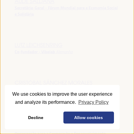
AUDE SALDANA
Secretária-Geral - Fórum Mundial para a Economia Social
e Solidária
LUTZ LEICHSENRING
Co-fundador - Vibelab
Alemanha
CRISTÓBAL SÁNCHEZ MORALES
Vice-conselheiro da Indústria - Junta de Andalucía
España
We use cookies to improve the user experience
and analyze its performance.
Privacy Policy
Decline
Allow cookies
ANNA RUBIN
Gerente do Fórum de Desenvolvimento Local -
Organização para a Cooperação e Desenvolvimento