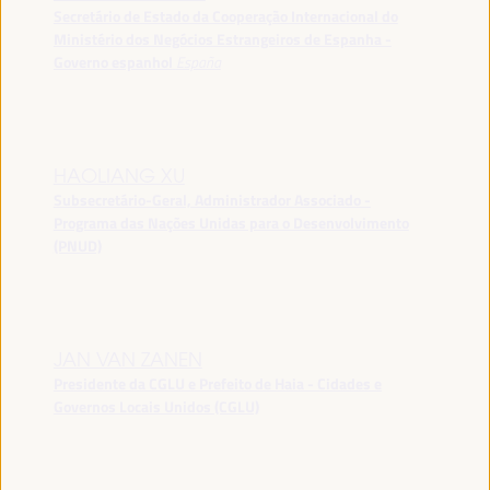
Secretário de Estado da Cooperação Internacional do
Ministério dos Negócios Estrangeiros de Espanha -
Governo espanhol
España
HAOLIANG XU
Subsecretário-Geral, Administrador Associado -
Programa das Nações Unidas para o Desenvolvimento
(PNUD)
JAN VAN ZANEN
Presidente da CGLU e Prefeito de Haia - Cidades e
Governos Locais Unidos (CGLU)