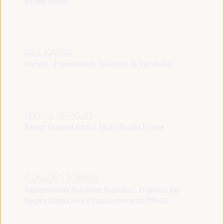
Europa (CMRE)
ISSA KASSIS
Prefeito - Presidente do Município de Rammallah
PEDRO ARROJO
Relator Especial sobre a água - Nações Unidas
CLAUDIO TOMASI
Representante Residente Argentina - Programa das
Nações Unidas para o Desenvolvimento (PNUD)