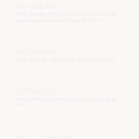
ANITA AMORIM
Chefe - Unidade de Parcerias Emergentes e Especiais -
Organização Internacional do Trabalho (OIT)
OIT
YOUSSEF FENNIRA
Gestor de projeto - OIT Jeun’ESS OIT - CO Argel
Argélia
JYOTI MACWAN
Secretário Geral - Associação de Mulheres Autónomas
Índia
PABLO COSTAMAGNA