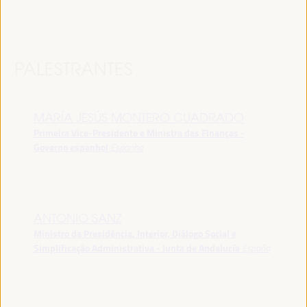
PALESTRANTES
MARÍA JESÚS MONTERO CUADRADO
Primeira Vice-Presidente e Ministra das Finanças -
Governo espanhol
Espanha
ANTONIO SANZ
Ministro da Presidência, Interior, Diálogo Social e
Simplificação Administrativa - Junta de Andalucía
España