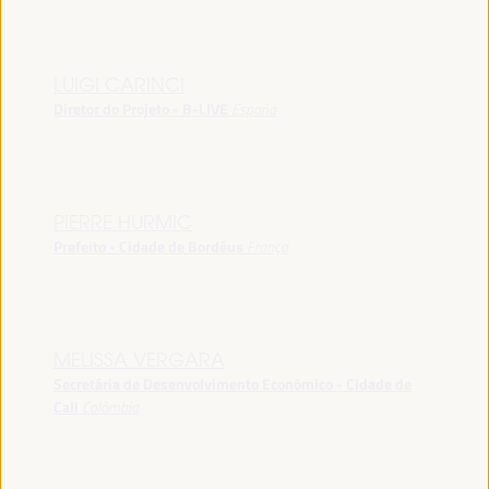
LUIGI CARINCI
Diretor do Projeto - B-LIVE
España
PIERRE HURMIC
Prefeito - Cidade de Bordéus
França
MELISSA VERGARA
Secretária de Desenvolvimento Econômico - Cidade de
Cali
Colômbia