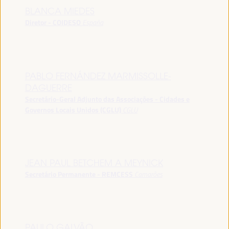
BLANCA MIEDES
Diretor - COIDESO
España
PABLO FERNÁNDEZ MARMISSOLLE-
DAGUERRE
Secretário-Geral Adjunto das Associações - Cidades e
Governos Locais Unidos (CGLU)
CGLU
JEAN PAUL BETCHEM A MEYNICK
Secretário Permanente - REMCESS
Camarões
PAULO GALVÃO