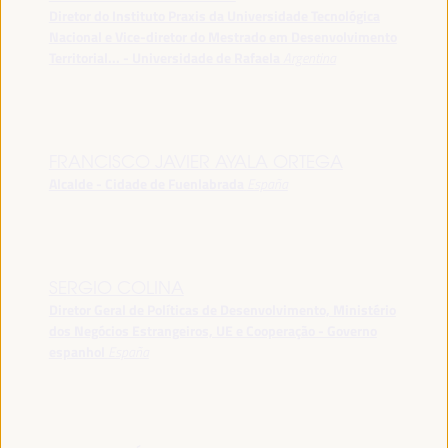
Diretor do Instituto Praxis da Universidade Tecnológica
Nacional e Vice-diretor do Mestrado em Desenvolvimento
Territorial... - Universidade de Rafaela
Argentina
FRANCISCO JAVIER AYALA ORTEGA
Alcalde - Cidade de Fuenlabrada
España
SERGIO COLINA
Diretor Geral de Políticas de Desenvolvimento, Ministério
dos Negócios Estrangeiros, UE e Cooperação - Governo
espanhol
España