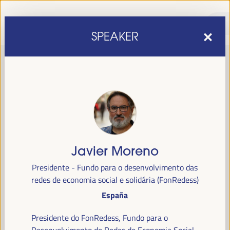
SPEAKER
Javier Moreno
sexta edição do Fórum Mundial para o Desenvolvimento
A
Presidente - Fundo para o desenvolvimento das
Económico Local
1 a 4 de abril de 2025 em
será realizada de
redes de economia social e solidária (FonRedess)
Sevilha, Espanha,
no Palácio de Congressos e Exposições (FIBES).
España
Programa
Presidente do FonRedess, Fundo para o
Desenvolvimento de Redes de Economia Social