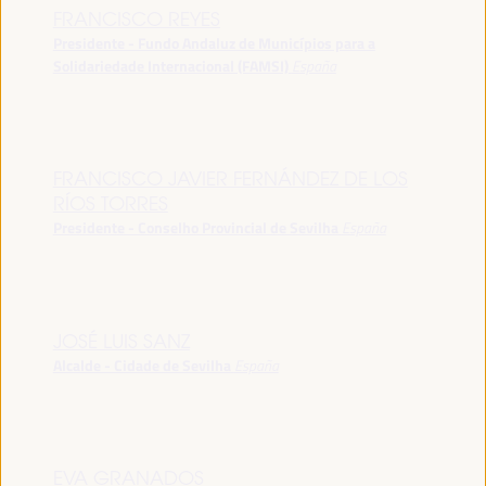
FRANCISCO REYES
Presidente - Fundo Andaluz de Municípios para a
Solidariedade Internacional (FAMSI)
España
FRANCISCO JAVIER FERNÁNDEZ DE LOS
RÍOS TORRES
Presidente - Conselho Provincial de Sevilha
España
JOSÉ LUIS SANZ
Alcalde - Cidade de Sevilha
España
EVA GRANADOS