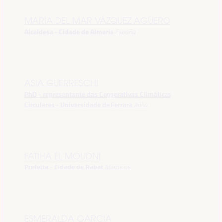
MARÍA DEL MAR VÁZQUEZ AGÜERO
Alcaldesa - Cidade de Almeria
España
ASIA GUERRESCHI
PhD - representante das Cooperativas Climáticas
Circulares - Universidade de Ferrara
Itália
FATIHA EL MOUDNI
Prefeita - Cidade de Rabat
Marrocos
ESMERALDA GARCIA