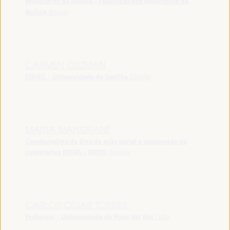
Municípios da Bolívia - Federação dos Municípios da
Bolívia
Bolívia
CARMEN GUZMAN
CIRIEC - Universidade de Sevilha
España
MARTA MANGRANÉ
Coordenadora da área de ação social e cooperação da
cooperativa IDEAS - IDEAS
España
CARLOS CÉSAR TORRES
Professor - Universidade de Pinar del Río
Cuba