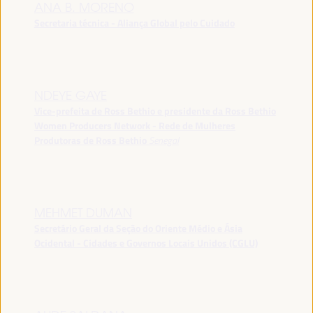
ANA B. MORENO
Secretaria técnica - Aliança Global pelo Cuidado
NDEYE GAYE
Vice-prefeita de Ross Bethio e presidente da Ross Bethio
Women Producers Network - Rede de Mulheres
Produtoras de Ross Bethio
Senegal
MEHMET DUMAN
Secretário Geral da Seção do Oriente Médio e Ásia
Ocidental - Cidades e Governos Locais Unidos (CGLU)