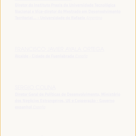
Diretor do Instituto Praxis da Universidade Tecnológica
Nacional e Vice-diretor do Mestrado em Desenvolvimento
Territorial... - Universidade de Rafaela
Argentina
FRANCISCO JAVIER AYALA ORTEGA
Alcalde - Cidade de Fuenlabrada
España
SERGIO COLINA
Diretor Geral de Políticas de Desenvolvimento, Ministério
dos Negócios Estrangeiros, UE e Cooperação - Governo
espanhol
España