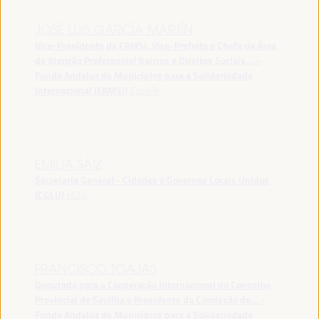
JOSÉ LUIS GARCÍA MARTÍN
Vice-Presidente da FAMSI, Vice-Prefeito e Chefe da Área
de Atenção Preferencial Bairros e Direitos Sociais... -
Fundo Andaluz de Municípios para a Solidariedade
Internacional (FAMSI)
España
EMILIA SÁIZ
Secretaria General - Cidades e Governos Locais Unidos
(CGLU)
UCLG
FRANCISCO TOAJAS
Deputado para a Cooperação Internacional do Conselho
Provincial de Sevilha e Presidente da Comissão de... -
Fundo Andaluz de Municípios para a Solidariedade