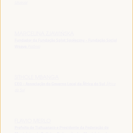
Uruguai
MARCELINA ZJAWIŃSKA
Fundador da Fundação Splot Społeczny - Fundação Social
Weave
Polônia
SITHOLE MBANGA
CEO - Associação do Governo Local da África do Sul
África
do Sul
FLAVIO MERLO
Prefeito de Tiahuanaco e Presidente da Federação de