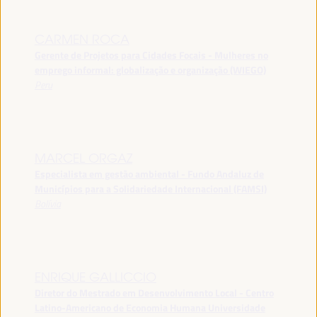
CARMEN ROCA
Gerente de Projetos para Cidades Focais - Mulheres no
emprego informal: globalização e organização (WIEGO)
Peru
MARCEL ORGAZ
Especialista em gestão ambiental - Fundo Andaluz de
Municípios para a Solidariedade Internacional (FAMSI)
Bolívia
ENRIQUE GALLICCIO
Diretor do Mestrado em Desenvolvimento Local - Centro
Latino-Americano de Economia Humana Universidade