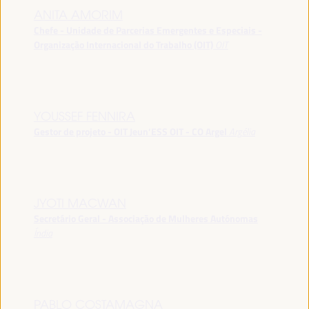
ANITA AMORIM
Chefe - Unidade de Parcerias Emergentes e Especiais -
Organização Internacional do Trabalho (OIT)
OIT
YOUSSEF FENNIRA
Gestor de projeto - OIT Jeun’ESS OIT - CO Argel
Argélia
JYOTI MACWAN
Secretário Geral - Associação de Mulheres Autónomas
Índia
PABLO COSTAMAGNA