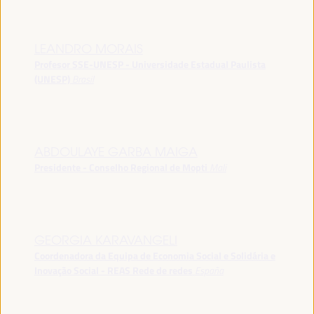
LEANDRO MORAIS
Profesor SSE-UNESP - Universidade Estadual Paulista
(UNESP)
Brasil
ABDOULAYE GARBA MAIGA
Presidente - Conselho Regional de Mopti
Mali
GEORGIA KARAVANGELI
Coordenadora da Equipa de Economia Social e Solidária e
Inovação Social - REAS Rede de redes
España