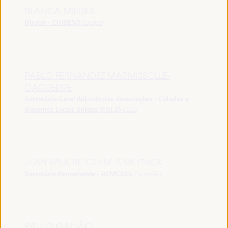
BLANCA MIEDES
Diretor - COIDESO
España
PABLO FERNÁNDEZ MARMISSOLLE-
DAGUERRE
Secretário-Geral Adjunto das Associações - Cidades e
Governos Locais Unidos (CGLU)
CGLU
JEAN PAUL BETCHEM A MEYNICK
Secretário Permanente - REMCESS
Camarões
PAULO GALVÃO