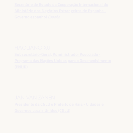
Secretário de Estado da Cooperação Internacional do
Ministério dos Negócios Estrangeiros de Espanha -
Governo espanhol
España
HAOLIANG XU
Subsecretário-Geral, Administrador Associado -
Programa das Nações Unidas para o Desenvolvimento
(PNUD)
JAN VAN ZANEN
Presidente da CGLU e Prefeito de Haia - Cidades e
Governos Locais Unidos (CGLU)