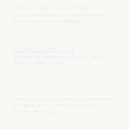
TERESA RIBERA (VIDEO MESSAGE)
Vice-presidente executivo para uma transição limpa,
justa e competitiva - Comissão Europeia
YUSUF MOHAMED ADAN
Ministro do Trabalho e Assuntos Sociais da Somália -
Governo da Somália
Somália
PATRICK MOLINOZ
Membro do Comité Europeu das Regiões, Vice-Presidente
da Região Borgonha-Franco-Condado - Comissão
Europeia
Comissão Europeia