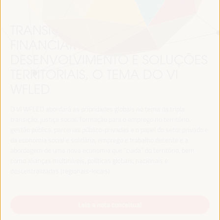
TRANSIÇÃO JUSTA,
FINANCIAMENTO DO
DESENVOLVIMENTO E SOLUÇÕES
TERRITORIAIS, O TEMA DO VI
WFLED
O VI WFLED abordará as prioridades globais no tema da tripla
transição, justiça social, formação para o emprego no território,
gestão pública, parcerias público-privadas e o papel do setor privado e
da economia social e solidária, emprego e trabalho decente e a
abordagem de uma nova economia que “cuida” do território, bem
como alianças multiníveis, políticas globais, nacionais e
descentralizadas (regionais-locais).
Leia a nota conceitual