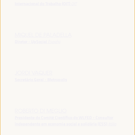
Internacional do Trabalho (OIT)
OIT
MIQUEL DE PALADELLA
Diretor - UpSocial
España
JORDI VAQUER
Secretário Geral - Metropolis
ROBERTO DI MEGLIO
Presidente do Comitê Científico do WLFED - Consultor
independente em economia social e solidária (ESS)
Itália