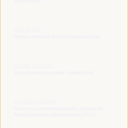
Europa (CMRE)
ISSA KASSIS
Prefeito - Presidente do Município de Rammallah
PEDRO ARROJO
Relator Especial sobre a água - Nações Unidas
CLAUDIO TOMASI
Representante Residente Argentina - Programa das
Nações Unidas para o Desenvolvimento (PNUD)