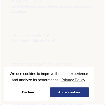
AUDE SALDANA
Secretária-Geral - Fórum Mundial para a Economia Social
e Solidária
LUTZ LEICHSENRING
Co-fundador - Vibelab
Alemanha
CRISTÓBAL SÁNCHEZ MORALES
Vice-conselheiro da Indústria - Junta de Andalucía
España
We use cookies to improve the user experience
and analyze its performance.
Privacy Policy
Decline
Allow cookies
ANNA RUBIN
Gerente do Fórum de Desenvolvimento Local -
Organização para a Cooperação e Desenvolvimento