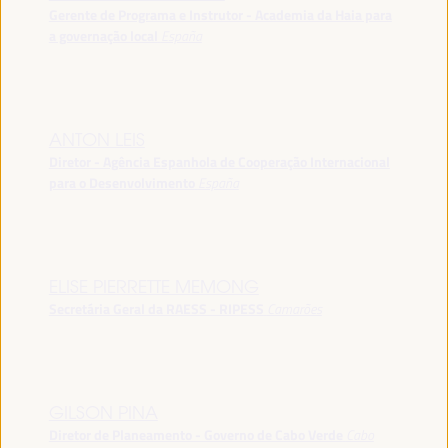
Gerente de Programa e Instrutor - Academia da Haia para
a governação local
España
ANTON LEIS
Diretor - Agência Espanhola de Cooperação Internacional
para o Desenvolvimento
España
ELISE PIERRETTE MEMONG
Secretária Geral da RAESS - RIPESS
Camarões
GILSON PINA
Diretor de Planeamento - Governo de Cabo Verde
Cabo