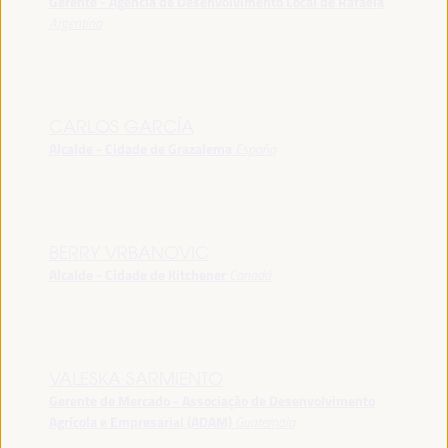
Gerente - Agência de Desenvolvimento Local de Rafaela
Argentina
CARLOS GARCÍA
Alcalde - Cidade de Grazalema
España
BERRY VRBANOVIC
Alcalde - Cidade de Kitchener
Canadá
VALESKA SARMIENTO
Gerente de Mercado - Associação de Desenvolvimento
Agrícola e Empresarial (ADAM)
Guatemala