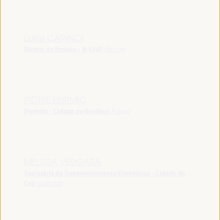
LUIGI CARINCI
Diretor do Projeto - B-LIVE
España
PIERRE HURMIC
Prefeito - Cidade de Bordéus
França
MELISSA VERGARA
Secretária de Desenvolvimento Econômico - Cidade de
Cali
Colômbia