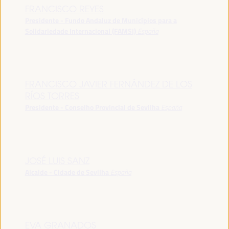
FRANCISCO REYES
Presidente - Fundo Andaluz de Municípios para a
Solidariedade Internacional (FAMSI)
España
FRANCISCO JAVIER FERNÁNDEZ DE LOS
RÍOS TORRES
Presidente - Conselho Provincial de Sevilha
España
JOSÉ LUIS SANZ
Alcalde - Cidade de Sevilha
España
EVA GRANADOS