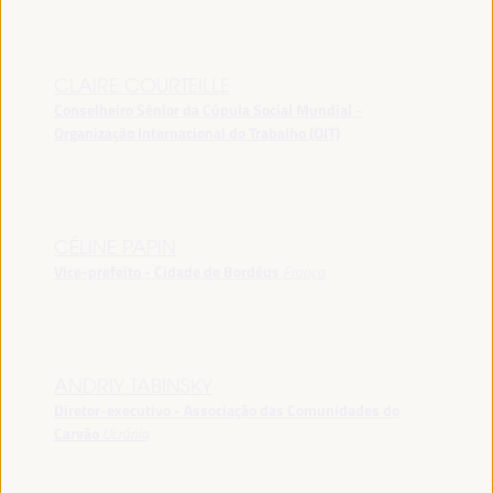
CLAIRE COURTEILLE
Conselheiro Sênior da Cúpula Social Mundial -
Organização Internacional do Trabalho (OIT)
CÉLINE PAPIN
Vice-prefeito - Cidade de Bordéus
França
ANDRIY TABINSKY
Diretor-executivo - Associação das Comunidades do
Carvão
Ucrânia