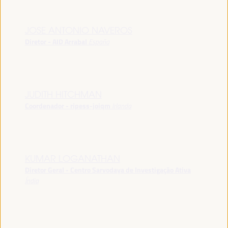
JOSE ANTONIO NAVEROS
Diretor - AID Arrabal
España
JUDITH HITCHMAN
Coordenador - ripess-joiqm
Irlanda
KUMAR LOGANATHAN
Diretor Geral - Centro Sarvodaya de Investigação Ativa
Índia