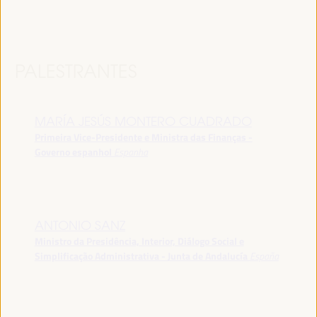
PALESTRANTES
MARÍA JESÚS MONTERO CUADRADO
Primeira Vice-Presidente e Ministra das Finanças -
Governo espanhol
Espanha
ANTONIO SANZ
Ministro da Presidência, Interior, Diálogo Social e
Simplificação Administrativa - Junta de Andalucía
España