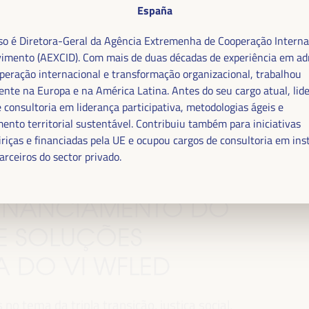
.
España
oso é Diretora-Geral da Agência Extremenha de Cooperação Interna
imento (AEXCID). Com mais de duas décadas de experiência em ad
operação internacional e transformação organizacional, trabalhou
nte na Europa e na América Latina. Antes do seu cargo atual, lid
e consultoria em liderança participativa, metodologias ágeis e
ento territorial sustentável. Contribuiu também para iniciativas
iriças e financiadas pela UE e ocupou cargos de consultoria em ins
arceiros do sector privado.
 FINANCIAMENTO DO
E SOLUÇÕES
MA DO VI WFLED
o tema da tripla transição, justiça social,