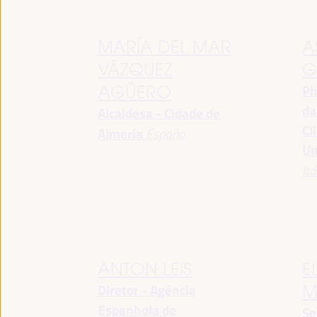
MARÍA DEL MAR
A
VÁZQUEZ
G
Ph
AGÜERO
da
Alcaldesa - Cidade de
Cl
Almeria
España
Un
Itá
ANTON LEIS
E
Diretor - Agência
M
Espanhola de
Se