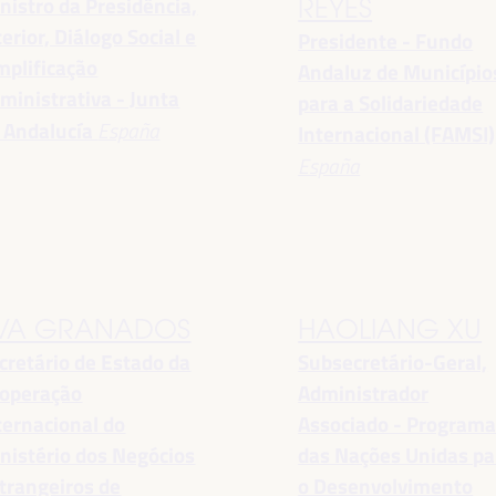
nistro da Presidência,
REYES
terior, Diálogo Social e
Presidente - Fundo
mplificação
Andaluz de Município
ministrativa - Junta
para a Solidariedade
 Andalucía
España
Internacional (FAMSI)
España
VA GRANADOS
HAOLIANG XU
cretário de Estado da
Subsecretário-Geral,
operação
Administrador
ternacional do
Associado - Program
nistério dos Negócios
das Nações Unidas pa
trangeiros de
o Desenvolvimento