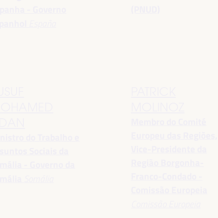
panha - Governo
(PNUD)
panhol
España
USUF
PATRICK
OHAMED
MOLINOZ
Membro do Comité
DAN
Europeu das Regiões,
nistro do Trabalho e
Vice-Presidente da
suntos Sociais da
Região Borgonha-
mália - Governo da
Franco-Condado -
mália
Somália
Comissão Europeia
Comissão Europeia