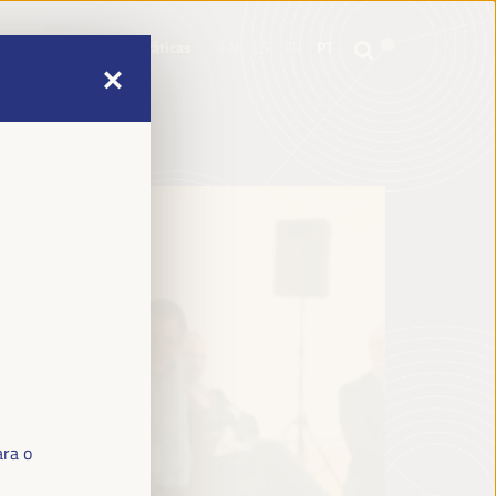
mme
Informações práticas
EN
ES
FR
PT
mme
Informações práticas
EN
ES
FR
PT
ara o