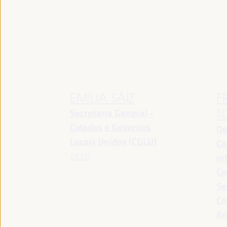
EMILIA SÁIZ
F
Secretaria General -
T
Cidades e Governos
De
Locais Unidos (CGLU)
Co
UCLG
In
Co
Se
Co
An