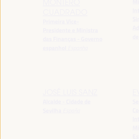
Mi
MONTERO
In
CUADRADO
Si
Primeira Vice-
Ad
Presidente e Ministra
de
das Finanças - Governo
espanhol
Espanha
JOSÉ LUIS SANZ
E
Alcalde - Cidade de
Se
Co
Sevilha
España
In
Mi
Es