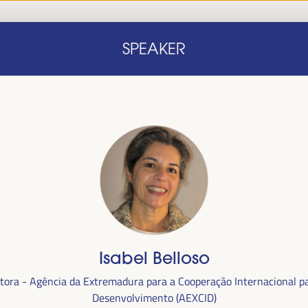
Início
Nota conceitual
Oradores
Progra
SPEAKER
Início
Nota conceitual
Oradores
Progra
Isabel Belloso
alizada
tora - Agência da Extremadura para a Cooperação Internacional p
anha,
no
Desenvolvimento (AEXCID)