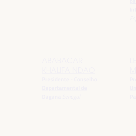
pa
In
Es
ABABACAR
L
KHALIFA NDAO
M
Presidente - Conselho
Pr
Departamental de
Un
Dagana
Senegal
Pa