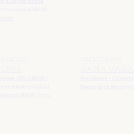
ra a Solidariedade
ternacional (FAMSI)
panha
EANDRO
ABDOULAYE
ORAIS
GARBA MAIGA
ofesor SSE-UNESP -
Presidente - Conselh
iversidade Estadual
Regional de Mopti
Mal
ulista (UNESP)
Brasil