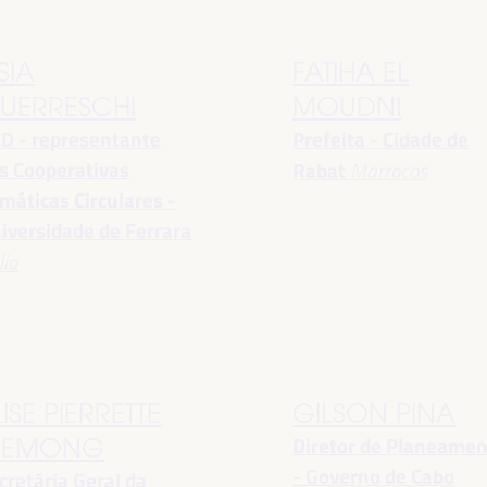
SIA
FATIHA EL
UERRESCHI
MOUDNI
D - representante
Prefeita - Cidade de
s Cooperativas
Rabat
Marrocos
imáticas Circulares -
iversidade de Ferrara
lia
LISE PIERRETTE
GILSON PINA
Diretor de Planeame
EMONG
- Governo de Cabo
cretária Geral da