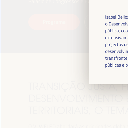
Palácio de Congressos e Exposições (FIBES)
Isabel Bell
Programa
Leia mais
o Desenvolv
pública, co
extensivame
projectos d
desenvolvim
transfronte
públicas e p
TRANSIÇÃO JUSTA,
DESENVOLVIMENTO 
TERRITORIAIS, O TE
O VI WFLED abordará as prioridades globais n