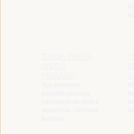
Es
es
TERESA RIBERA
Y
(VIDEO
M
MESSAGE)
A
Vice-presidente
Mi
executivo para uma
As
transição limpa, justa e
So
competitiva - Comissão
So
Europeia