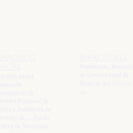
RANCISCO
BHEKE STOFILE
Presidente - Associa
OAJAS
do Governo Local da
putado para a
África do Sul
África do
operação
Sul
ternacional do
nselho Provincial de
vilha e Presidente da
missão de... - Fundo
daluz de Municípios