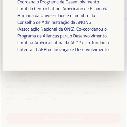
Coordena o Programa de Desenvolvimento
Local do Centro Latino-Americano de Economia
Humana da Universidade e é membro do
TRANSIÇÃO JUSTA,
Conselho de Administração da ANONG
FINANCIAMENTO DO
(Associação Nacional de ONG). Co-coordenou o
DESENVOLVIMENTO E SOLUÇÕES
Programa de Alianças para o Desenvolvimento
TERRITORIAIS, O TEMA DO VI
Local na América Latina da ALOP e co-fundou a
Cátedra CLAEH de Inovação e Desenvolvimento.
WFLED
O VI WFLED abordará as prioridades globais no tema da tripla
transição, justiça social, formação para o emprego no território,
gestão pública, parcerias público-privadas e o papel do setor privado e
da economia social e solidária, emprego e trabalho decente e a
abordagem de uma nova economia que “cuida” do território, bem
como alianças multiníveis, políticas globais, nacionais e
descentralizadas (regionais-locais).
Leia a nota conceitual