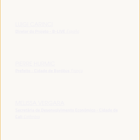
LUIGI CARINCI
Diretor do Projeto - B-LIVE
España
PIERRE HURMIC
Prefeito - Cidade de Bordéus
França
MELISSA VERGARA
Secretária de Desenvolvimento Econômico - Cidade de
Cali
Colômbia