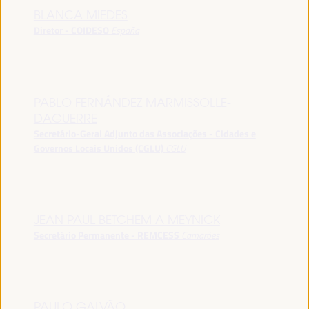
BLANCA MIEDES
Diretor - COIDESO
España
PABLO FERNÁNDEZ MARMISSOLLE-
DAGUERRE
Secretário-Geral Adjunto das Associações - Cidades e
Governos Locais Unidos (CGLU)
CGLU
JEAN PAUL BETCHEM A MEYNICK
Secretário Permanente - REMCESS
Camarões
PAULO GALVÃO