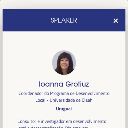
SPEAKER
Ioanna Grotiuz
sexta edição do Fórum Mundial para o Desenvolvimento
A
Coordenador do Programa de Desenvolvimento
Económico Local
1 a 4 de abril de 2025 em
será realizada de
Local - Universidade de Claeh
Sevilha, Espanha,
no Palácio de Congressos e Exposições (FIBES).
Uruguai
Programa
Consultor e investigador em desenvolvimento
local e descentralização. Diploma em