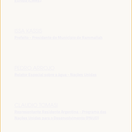
Europa (CMRE)
ISSA KASSIS
Prefeito - Presidente do Município de Rammallah
PEDRO ARROJO
Relator Especial sobre a água - Nações Unidas
CLAUDIO TOMASI
Representante Residente Argentina - Programa das
Nações Unidas para o Desenvolvimento (PNUD)