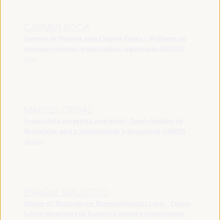
CARMEN ROCA
Gerente de Projetos para Cidades Focais - Mulheres no
emprego informal: globalização e organização (WIEGO)
Peru
MARCEL ORGAZ
Especialista em gestão ambiental - Fundo Andaluz de
Municípios para a Solidariedade Internacional (FAMSI)
Bolívia
ENRIQUE GALLICCIO
Diretor do Mestrado em Desenvolvimento Local - Centro
Latino-Americano de Economia Humana Universidade