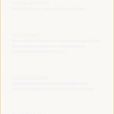
ANA B. MORENO
Secretaria técnica - Aliança Global pelo Cuidado
NDEYE GAYE
Vice-prefeita de Ross Bethio e presidente da Ross Bethio
Women Producers Network - Rede de Mulheres
Produtoras de Ross Bethio
Senegal
MEHMET DUMAN
Secretário Geral da Seção do Oriente Médio e Ásia
Ocidental - Cidades e Governos Locais Unidos (CGLU)