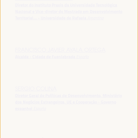
Diretor do Instituto Praxis da Universidade Tecnológica
Nacional e Vice-diretor do Mestrado em Desenvolvimento
Territorial... - Universidade de Rafaela
Argentina
FRANCISCO JAVIER AYALA ORTEGA
Alcalde - Cidade de Fuenlabrada
España
SERGIO COLINA
Diretor Geral de Políticas de Desenvolvimento, Ministério
dos Negócios Estrangeiros, UE e Cooperação - Governo
espanhol
España