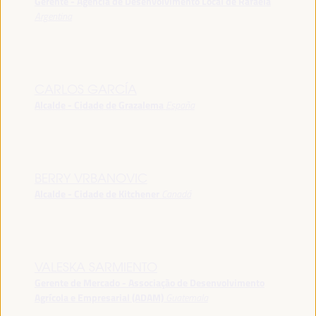
Gerente - Agência de Desenvolvimento Local de Rafaela
Argentina
CARLOS GARCÍA
Alcalde - Cidade de Grazalema
España
BERRY VRBANOVIC
Alcalde - Cidade de Kitchener
Canadá
VALESKA SARMIENTO
Gerente de Mercado - Associação de Desenvolvimento
Agrícola e Empresarial (ADAM)
Guatemala