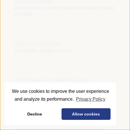
AUDE SALDANA
Secretária-Geral - Fórum Mundial para a Economia Social
e Solidária
LUTZ LEICHSENRING
Co-fundador - Vibelab
Alemanha
CRISTÓBAL SÁNCHEZ MORALES
Vice-conselheiro da Indústria - Junta de Andalucía
España
We use cookies to improve the user experience
and analyze its performance.
Privacy Policy
Decline
Allow cookies
ANNA RUBIN
Gerente do Fórum de Desenvolvimento Local -
Organização para a Cooperação e Desenvolvimento