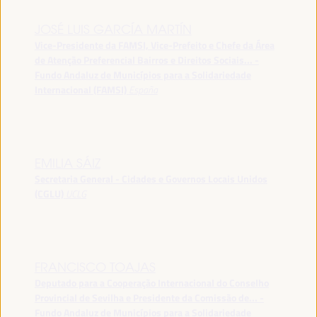
JOSÉ LUIS GARCÍA MARTÍN
Vice-Presidente da FAMSI, Vice-Prefeito e Chefe da Área
de Atenção Preferencial Bairros e Direitos Sociais... -
Fundo Andaluz de Municípios para a Solidariedade
Internacional (FAMSI)
España
EMILIA SÁIZ
Secretaria General - Cidades e Governos Locais Unidos
(CGLU)
UCLG
FRANCISCO TOAJAS
Deputado para a Cooperação Internacional do Conselho
Provincial de Sevilha e Presidente da Comissão de... -
Fundo Andaluz de Municípios para a Solidariedade