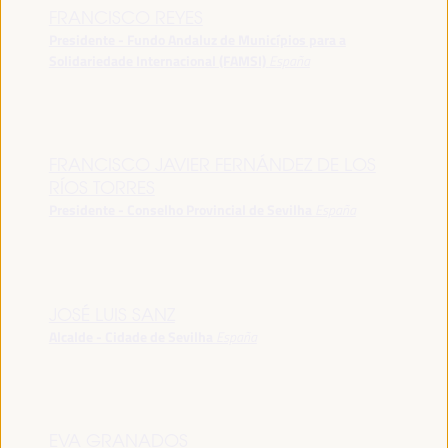
FRANCISCO REYES
Presidente - Fundo Andaluz de Municípios para a
Solidariedade Internacional (FAMSI)
España
FRANCISCO JAVIER FERNÁNDEZ DE LOS
RÍOS TORRES
Presidente - Conselho Provincial de Sevilha
España
JOSÉ LUIS SANZ
Alcalde - Cidade de Sevilha
España
EVA GRANADOS