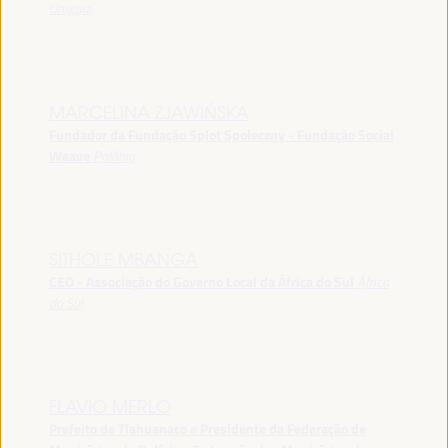
Uruguai
MARCELINA ZJAWIŃSKA
Fundador da Fundação Splot Społeczny - Fundação Social
Weave
Polônia
SITHOLE MBANGA
CEO - Associação do Governo Local da África do Sul
África
do Sul
FLAVIO MERLO
Prefeito de Tiahuanaco e Presidente da Federação de