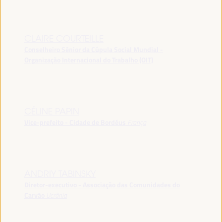
CLAIRE COURTEILLE
Conselheiro Sênior da Cúpula Social Mundial -
Organização Internacional do Trabalho (OIT)
CÉLINE PAPIN
Vice-prefeito - Cidade de Bordéus
França
ANDRIY TABINSKY
Diretor-executivo - Associação das Comunidades do
Carvão
Ucrânia