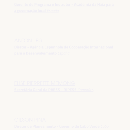
Gerente de Programa e Instrutor - Academia da Haia para
a governação local
España
ANTON LEIS
Diretor - Agência Espanhola de Cooperação Internacional
para o Desenvolvimento
España
ELISE PIERRETTE MEMONG
Secretária Geral da RAESS - RIPESS
Camarões
GILSON PINA
Diretor de Planeamento - Governo de Cabo Verde
Cabo