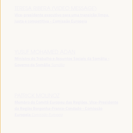
TERESA RIBERA (VIDEO MESSAGE)
Vice-presidente executivo para uma transição limpa,
justa e competitiva - Comissão Europeia
YUSUF MOHAMED ADAN
Ministro do Trabalho e Assuntos Sociais da Somália -
Governo da Somália
Somália
PATRICK MOLINOZ
Membro do Comité Europeu das Regiões, Vice-Presidente
da Região Borgonha-Franco-Condado - Comissão
Europeia
Comissão Europeia