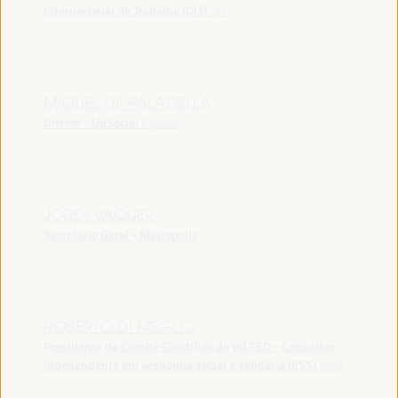
Internacional do Trabalho (OIT)
OIT
MIQUEL DE PALADELLA
Diretor - UpSocial
España
JORDI VAQUER
Secretário Geral - Metropolis
ROBERTO DI MEGLIO
Presidente do Comitê Científico do WLFED - Consultor
independente em economia social e solidária (ESS)
Itália