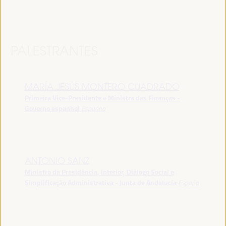
PALESTRANTES
MARÍA JESÚS MONTERO CUADRADO
Primeira Vice-Presidente e Ministra das Finanças -
Governo espanhol
Espanha
ANTONIO SANZ
Ministro da Presidência, Interior, Diálogo Social e
Simplificação Administrativa - Junta de Andalucía
España