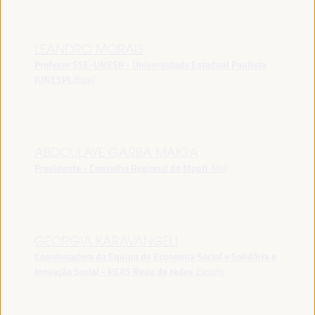
LEANDRO MORAIS
Profesor SSE-UNESP - Universidade Estadual Paulista
(UNESP)
Brasil
ABDOULAYE GARBA MAIGA
Presidente - Conselho Regional de Mopti
Mali
GEORGIA KARAVANGELI
Coordenadora da Equipa de Economia Social e Solidária e
Inovação Social - REAS Rede de redes
España