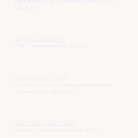
Municípios da Bolívia - Federação dos Municípios da
Bolívia
Bolívia
CARMEN GUZMAN
CIRIEC - Universidade de Sevilha
España
MARTA MANGRANÉ
Coordenadora da área de ação social e cooperação da
cooperativa IDEAS - IDEAS
España
CARLOS CÉSAR TORRES
Professor - Universidade de Pinar del Río
Cuba