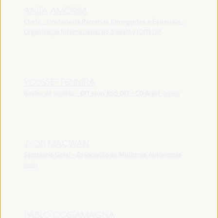
ANITA AMORIM
Chefe - Unidade de Parcerias Emergentes e Especiais -
Organização Internacional do Trabalho (OIT)
OIT
YOUSSEF FENNIRA
Gestor de projeto - OIT Jeun’ESS OIT - CO Argel
Argélia
JYOTI MACWAN
Secretário Geral - Associação de Mulheres Autónomas
Índia
PABLO COSTAMAGNA