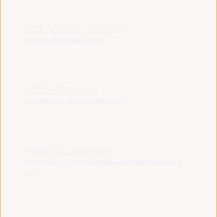
JOSE ANTONIO NAVEROS
Diretor - AID Arrabal
España
JUDITH HITCHMAN
Coordenador - ripess-joiqm
Irlanda
KUMAR LOGANATHAN
Diretor Geral - Centro Sarvodaya de Investigação Ativa
Índia