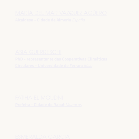
MARÍA DEL MAR VÁZQUEZ AGÜERO
Alcaldesa - Cidade de Almeria
España
ASIA GUERRESCHI
PhD - representante das Cooperativas Climáticas
Circulares - Universidade de Ferrara
Itália
FATIHA EL MOUDNI
Prefeita - Cidade de Rabat
Marrocos
ESMERALDA GARCIA