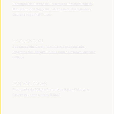
Secretário de Estado da Cooperação Internacional do
Ministério dos Negócios Estrangeiros de Espanha -
Governo espanhol
España
HAOLIANG XU
Subsecretário-Geral, Administrador Associado -
Programa das Nações Unidas para o Desenvolvimento
(PNUD)
JAN VAN ZANEN
Presidente da CGLU e Prefeito de Haia - Cidades e
Governos Locais Unidos (CGLU)