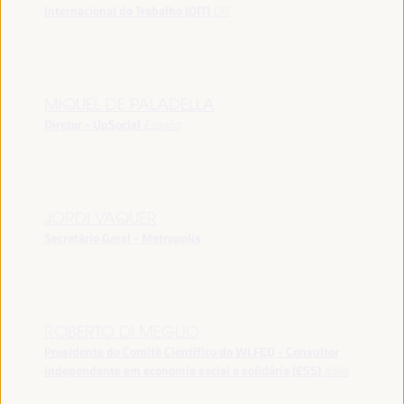
Internacional do Trabalho (OIT)
OIT
MIQUEL DE PALADELLA
Diretor - UpSocial
España
JORDI VAQUER
Secretário Geral - Metropolis
ROBERTO DI MEGLIO
Presidente do Comitê Científico do WLFED - Consultor
independente em economia social e solidária (ESS)
Itália