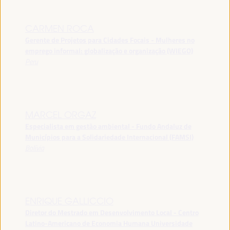
CARMEN ROCA
Gerente de Projetos para Cidades Focais - Mulheres no
emprego informal: globalização e organização (WIEGO)
Peru
MARCEL ORGAZ
Especialista em gestão ambiental - Fundo Andaluz de
Municípios para a Solidariedade Internacional (FAMSI)
Bolívia
ENRIQUE GALLICCIO
Diretor do Mestrado em Desenvolvimento Local - Centro
Latino-Americano de Economia Humana Universidade