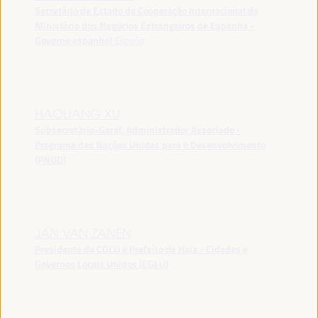
Secretário de Estado da Cooperação Internacional do
Ministério dos Negócios Estrangeiros de Espanha -
Governo espanhol
España
HAOLIANG XU
Subsecretário-Geral, Administrador Associado -
Programa das Nações Unidas para o Desenvolvimento
(PNUD)
JAN VAN ZANEN
Presidente da CGLU e Prefeito de Haia - Cidades e
Governos Locais Unidos (CGLU)