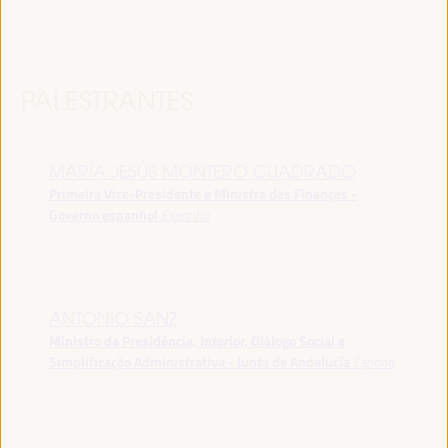
PALESTRANTES
MARÍA JESÚS MONTERO CUADRADO
Primeira Vice-Presidente e Ministra das Finanças -
Governo espanhol
Espanha
ANTONIO SANZ
Ministro da Presidência, Interior, Diálogo Social e
Simplificação Administrativa - Junta de Andalucía
España