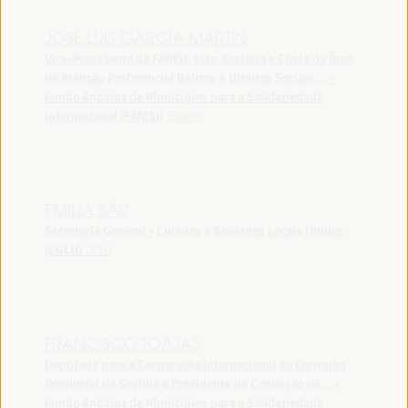
JOSÉ LUIS GARCÍA MARTÍN
Vice-Presidente da FAMSI, Vice-Prefeito e Chefe da Área
de Atenção Preferencial Bairros e Direitos Sociais... -
Fundo Andaluz de Municípios para a Solidariedade
Internacional (FAMSI)
España
EMILIA SÁIZ
Secretaria General - Cidades e Governos Locais Unidos
(CGLU)
UCLG
FRANCISCO TOAJAS
Deputado para a Cooperação Internacional do Conselho
Provincial de Sevilha e Presidente da Comissão de... -
Fundo Andaluz de Municípios para a Solidariedade