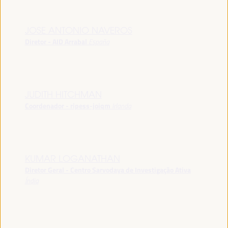
JOSE ANTONIO NAVEROS
Diretor - AID Arrabal
España
JUDITH HITCHMAN
Coordenador - ripess-joiqm
Irlanda
KUMAR LOGANATHAN
Diretor Geral - Centro Sarvodaya de Investigação Ativa
Índia