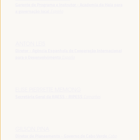
Gerente de Programa e Instrutor - Academia da Haia para
a governação local
España
ANTON LEIS
Diretor - Agência Espanhola de Cooperação Internacional
para o Desenvolvimento
España
ELISE PIERRETTE MEMONG
Secretária Geral da RAESS - RIPESS
Camarões
GILSON PINA
Diretor de Planeamento - Governo de Cabo Verde
Cabo