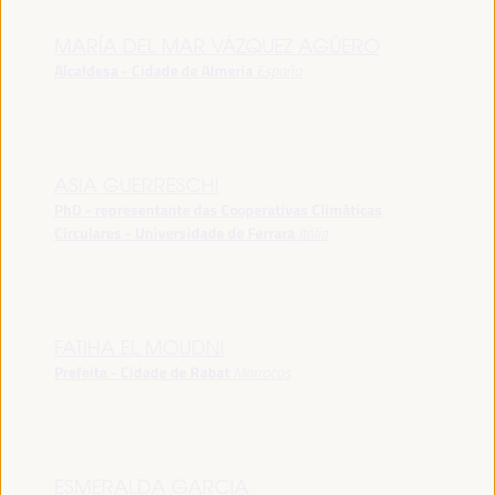
MARÍA DEL MAR VÁZQUEZ AGÜERO
Alcaldesa - Cidade de Almeria
España
ASIA GUERRESCHI
PhD - representante das Cooperativas Climáticas
Circulares - Universidade de Ferrara
Itália
FATIHA EL MOUDNI
Prefeita - Cidade de Rabat
Marrocos
ESMERALDA GARCIA