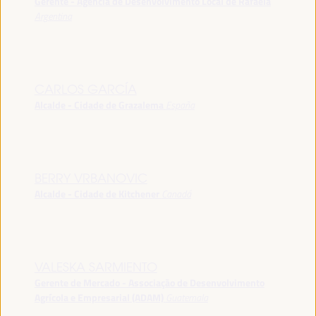
Gerente - Agência de Desenvolvimento Local de Rafaela
Argentina
CARLOS GARCÍA
Alcalde - Cidade de Grazalema
España
BERRY VRBANOVIC
Alcalde - Cidade de Kitchener
Canadá
VALESKA SARMIENTO
Gerente de Mercado - Associação de Desenvolvimento
Agrícola e Empresarial (ADAM)
Guatemala