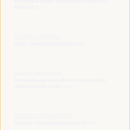
Municípios da Bolívia - Federação dos Municípios da
Bolívia
Bolívia
CARMEN GUZMAN
CIRIEC - Universidade de Sevilha
España
MARTA MANGRANÉ
Coordenadora da área de ação social e cooperação da
cooperativa IDEAS - IDEAS
España
CARLOS CÉSAR TORRES
Professor - Universidade de Pinar del Río
Cuba