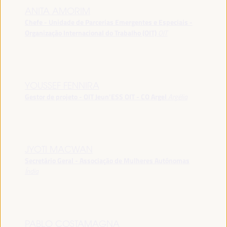
ANITA AMORIM
Chefe - Unidade de Parcerias Emergentes e Especiais -
Organização Internacional do Trabalho (OIT)
OIT
YOUSSEF FENNIRA
Gestor de projeto - OIT Jeun’ESS OIT - CO Argel
Argélia
JYOTI MACWAN
Secretário Geral - Associação de Mulheres Autónomas
Índia
PABLO COSTAMAGNA