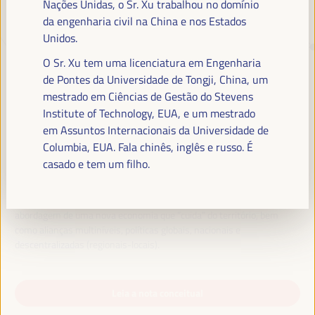
Nações Unidas, o Sr. Xu trabalhou no domínio
da engenharia civil na China e nos Estados
Unidos.
TRANSIÇÃO JUSTA,
FINANCIAMENTO DO
O Sr. Xu tem uma licenciatura em Engenharia
de Pontes da Universidade de Tongji, China, um
DESENVOLVIMENTO E SOLUÇÕES
mestrado em Ciências de Gestão do Stevens
TERRITORIAIS, O TEMA DO VI
Institute of Technology, EUA, e um mestrado
WFLED
em Assuntos Internacionais da Universidade de
Columbia, EUA. Fala chinês, inglês e russo. É
O VI WFLED abordará as prioridades globais no tema da tripla
casado e tem um filho.
transição, justiça social, formação para o emprego no território,
gestão pública, parcerias público-privadas e o papel do setor privado e
da economia social e solidária, emprego e trabalho decente e a
abordagem de uma nova economia que “cuida” do território, bem
como alianças multiníveis, políticas globais, nacionais e
descentralizadas (regionais-locais).
Leia a nota conceitual