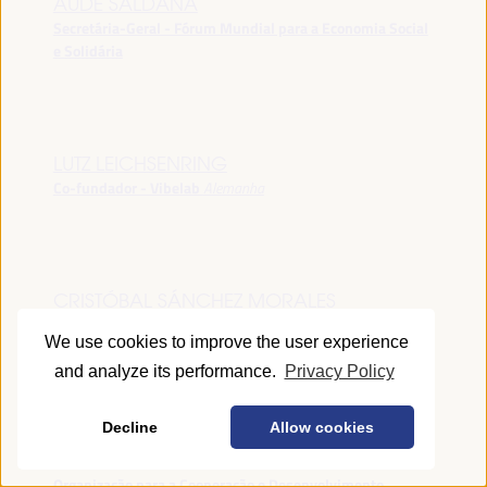
AUDE SALDANA
Secretária-Geral - Fórum Mundial para a Economia Social
e Solidária
LUTZ LEICHSENRING
Co-fundador - Vibelab
Alemanha
CRISTÓBAL SÁNCHEZ MORALES
Vice-conselheiro da Indústria - Junta de Andalucía
España
We use cookies to improve the user experience
and analyze its performance.
Privacy Policy
Decline
Allow cookies
ANNA RUBIN
Gerente do Fórum de Desenvolvimento Local -
Organização para a Cooperação e Desenvolvimento