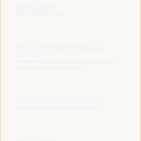
BLANCA MIEDES
Diretor - COIDESO
España
PABLO FERNÁNDEZ MARMISSOLLE-
DAGUERRE
Secretário-Geral Adjunto das Associações - Cidades e
Governos Locais Unidos (CGLU)
CGLU
JEAN PAUL BETCHEM A MEYNICK
Secretário Permanente - REMCESS
Camarões
PAULO GALVÃO