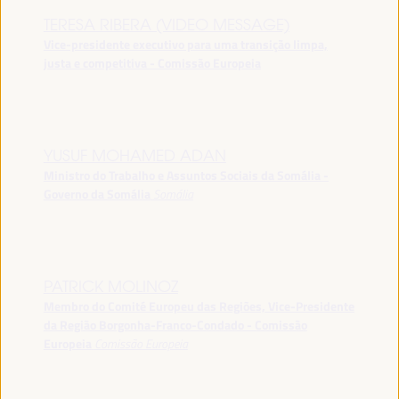
TERESA RIBERA (VIDEO MESSAGE)
Vice-presidente executivo para uma transição limpa,
justa e competitiva - Comissão Europeia
YUSUF MOHAMED ADAN
Ministro do Trabalho e Assuntos Sociais da Somália -
Governo da Somália
Somália
PATRICK MOLINOZ
Membro do Comité Europeu das Regiões, Vice-Presidente
da Região Borgonha-Franco-Condado - Comissão
Europeia
Comissão Europeia