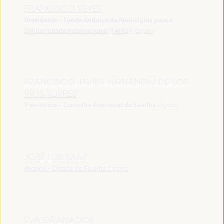
FRANCISCO REYES
Presidente - Fundo Andaluz de Municípios para a
Solidariedade Internacional (FAMSI)
España
FRANCISCO JAVIER FERNÁNDEZ DE LOS
RÍOS TORRES
Presidente - Conselho Provincial de Sevilha
España
JOSÉ LUIS SANZ
Alcalde - Cidade de Sevilha
España
EVA GRANADOS