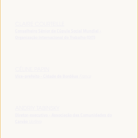
CLAIRE COURTEILLE
Conselheiro Sênior da Cúpula Social Mundial -
Organização Internacional do Trabalho (OIT)
CÉLINE PAPIN
Vice-prefeito - Cidade de Bordéus
França
ANDRIY TABINSKY
Diretor-executivo - Associação das Comunidades do
Carvão
Ucrânia