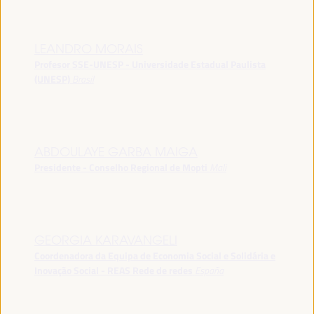
LEANDRO MORAIS
Profesor SSE-UNESP - Universidade Estadual Paulista
(UNESP)
Brasil
ABDOULAYE GARBA MAIGA
Presidente - Conselho Regional de Mopti
Mali
GEORGIA KARAVANGELI
Coordenadora da Equipa de Economia Social e Solidária e
Inovação Social - REAS Rede de redes
España