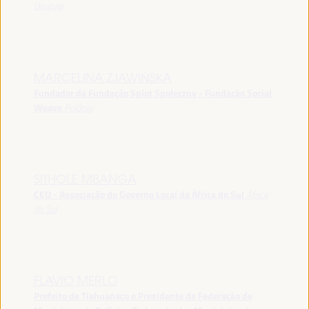
Uruguai
MARCELINA ZJAWIŃSKA
Fundador da Fundação Splot Społeczny - Fundação Social
Weave
Polônia
SITHOLE MBANGA
CEO - Associação do Governo Local da África do Sul
África
do Sul
FLAVIO MERLO
Prefeito de Tiahuanaco e Presidente da Federação de