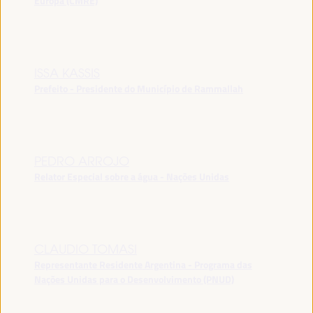
Europa (CMRE)
ISSA KASSIS
Prefeito - Presidente do Município de Rammallah
PEDRO ARROJO
Relator Especial sobre a água - Nações Unidas
CLAUDIO TOMASI
Representante Residente Argentina - Programa das
Nações Unidas para o Desenvolvimento (PNUD)