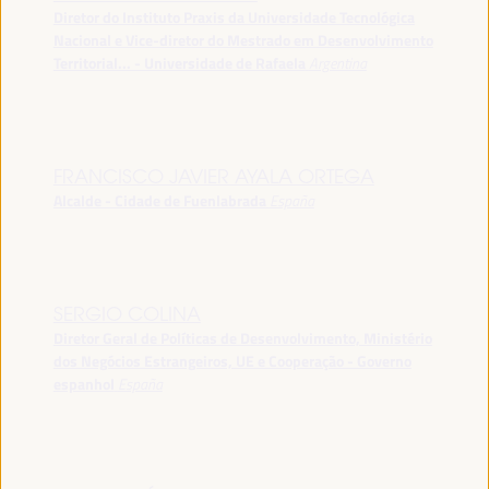
Diretor do Instituto Praxis da Universidade Tecnológica
Nacional e Vice-diretor do Mestrado em Desenvolvimento
Territorial... - Universidade de Rafaela
Argentina
FRANCISCO JAVIER AYALA ORTEGA
Alcalde - Cidade de Fuenlabrada
España
SERGIO COLINA
Diretor Geral de Políticas de Desenvolvimento, Ministério
dos Negócios Estrangeiros, UE e Cooperação - Governo
espanhol
España