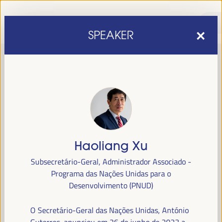
SPEAKER
Haoliang Xu
sexta edição do Fórum Mundial para o Desenvolvimento
A
Subsecretário-Geral, Administrador Associado -
Económico Local
1 a 4 de abril de 2025 em
será realizada de
Programa das Nações Unidas para o
Sevilha, Espanha,
no Palácio de Congressos e Exposições (FIBES).
Desenvolvimento (PNUD)
Programa
O Secretário-Geral das Nações Unidas, António
Guterres, anunciou em 26 de junho de 2023 a