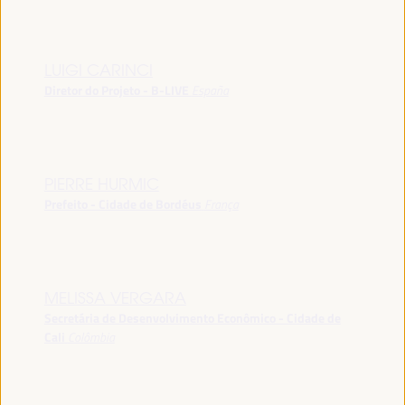
LUIGI CARINCI
Diretor do Projeto - B-LIVE
España
PIERRE HURMIC
Prefeito - Cidade de Bordéus
França
MELISSA VERGARA
Secretária de Desenvolvimento Econômico - Cidade de
Cali
Colômbia