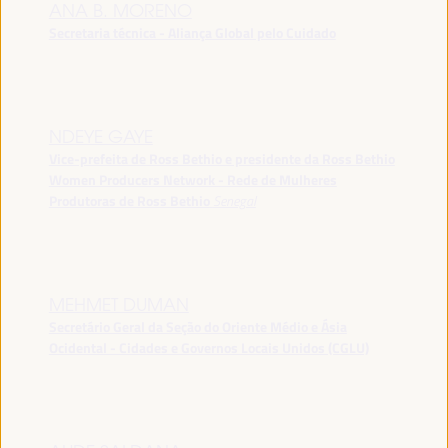
ANA B. MORENO
Secretaria técnica - Aliança Global pelo Cuidado
NDEYE GAYE
Vice-prefeita de Ross Bethio e presidente da Ross Bethio
Women Producers Network - Rede de Mulheres
Produtoras de Ross Bethio
Senegal
MEHMET DUMAN
Secretário Geral da Seção do Oriente Médio e Ásia
Ocidental - Cidades e Governos Locais Unidos (CGLU)