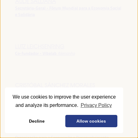
AUDE SALDANA
Secretária-Geral - Fórum Mundial para a Economia Social
e Solidária
LUTZ LEICHSENRING
Co-fundador - Vibelab
Alemanha
CRISTÓBAL SÁNCHEZ MORALES
Vice-conselheiro da Indústria - Junta de Andalucía
España
We use cookies to improve the user experience
and analyze its performance.
Privacy Policy
Decline
Allow cookies
ANNA RUBIN
Gerente do Fórum de Desenvolvimento Local -
Organização para a Cooperação e Desenvolvimento