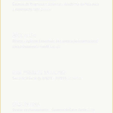
Gerente de Programa e Instrutor - Academia da Haia para
a governação local
España
ANTON LEIS
Diretor - Agência Espanhola de Cooperação Internacional
para o Desenvolvimento
España
ELISE PIERRETTE MEMONG
Secretária Geral da RAESS - RIPESS
Camarões
GILSON PINA
Diretor de Planeamento - Governo de Cabo Verde
Cabo