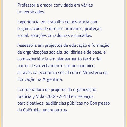
Professor e orador convidado em várias
universidades.
Experiência em trabalho de advocacia com
PALESTRANTES
organizações de direitos humanos, proteção
social, soluções duradouras e cuidados.
Assessora em projectos de educação e formação
MARÍA JESÚS MONTERO CUADRADO
de organizações sociais, solidárias e de base, e
Primeira Vice-Presidente e Ministra das Finanças -
com experiência em planeamento territorial
Governo espanhol
Espanha
para o desenvolvimento socioeconómico
através da economia social com o Ministério da
Educação na Argentina.
Coordenadora de projetos da organização
ANTONIO SANZ
Justicia y Vida (2004-2011) em espaços
Ministro da Presidência, Interior, Diálogo Social e
Simplificação Administrativa - Junta de Andalucía
participativos, audiências públicas no Congresso
España
da Colômbia, entre outros.