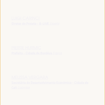
LUIGI CARINCI
Diretor do Projeto - B-LIVE
España
PIERRE HURMIC
Prefeito - Cidade de Bordéus
França
MELISSA VERGARA
Secretária de Desenvolvimento Econômico - Cidade de
Cali
Colômbia