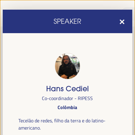
SPEAKER
Hans Cediel
sexta edição do Fórum Mundial para o Desenvolvimento
A
Co-coordinador - RIPESS
Económico Local
1 a 4 de abril de 2025 em
será realizada de
Colômbia
Sevilha, Espanha,
no Palácio de Congressos e Exposições (FIBES).
Tecelão de redes, filho da terra e do latino-
Programa
americano.