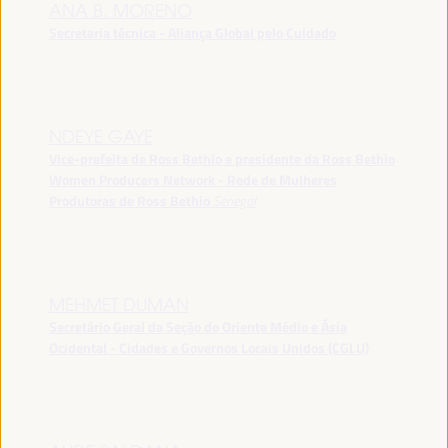
ANA B. MORENO
Secretaria técnica - Aliança Global pelo Cuidado
NDEYE GAYE
Vice-prefeita de Ross Bethio e presidente da Ross Bethio
Women Producers Network - Rede de Mulheres
Produtoras de Ross Bethio
Senegal
MEHMET DUMAN
Secretário Geral da Seção do Oriente Médio e Ásia
Ocidental - Cidades e Governos Locais Unidos (CGLU)