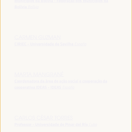
Municípios da Bolívia - Federação dos Municípios da
Bolívia
Bolívia
CARMEN GUZMAN
CIRIEC - Universidade de Sevilha
España
MARTA MANGRANÉ
Coordenadora da área de ação social e cooperação da
cooperativa IDEAS - IDEAS
España
CARLOS CÉSAR TORRES
Professor - Universidade de Pinar del Río
Cuba