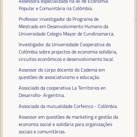
Assessora especializada na lei de Economia
Popular e Comunitária na Colômbia.
TRANSIÇÃO JUSTA,
Professor investigador do Programa de
Mestrado em Desenvolvimento Humano da
FINANCIAMENTO DO
Universidade Colegio Mayor de Cundinamarca.
DESENVOLVIMENTO E SOLUÇÕES
Investigador da Universidade Cooperativa da
TERRITORIAIS, O TEMA DO VI
Colômbia sobre projectos de economia solidária,
WFLED
circuitos económicos e desenvolvimento local.
O VI WFLED abordará as prioridades globais no tema da tripla
Assessor do corpo docente do Codema em
transição, justiça social, formação para o emprego no território,
questões de associativismo e educação.
gestão pública, parcerias público-privadas e o papel do setor privado e
da economia social e solidária, emprego e trabalho decente e a
Associado da cooperativa La Territorios en
abordagem de uma nova economia que “cuida” do território, bem
Desarrollo- Argentina.
como alianças multiníveis, políticas globais, nacionais e
Associado da mutualidade Corfeinco - Colômbia.
descentralizadas (regionais-locais).
Assessor em questões de marketing e gestão da
economia social e solidária para organizações
Leia a nota conceitual
sociais e comunitárias.