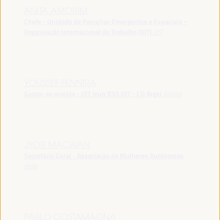
ANITA AMORIM
Chefe - Unidade de Parcerias Emergentes e Especiais -
Organização Internacional do Trabalho (OIT)
OIT
YOUSSEF FENNIRA
Gestor de projeto - OIT Jeun’ESS OIT - CO Argel
Argélia
JYOTI MACWAN
Secretário Geral - Associação de Mulheres Autónomas
Índia
PABLO COSTAMAGNA