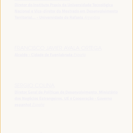
Diretor do Instituto Praxis da Universidade Tecnológica
Nacional e Vice-diretor do Mestrado em Desenvolvimento
Territorial... - Universidade de Rafaela
Argentina
FRANCISCO JAVIER AYALA ORTEGA
Alcalde - Cidade de Fuenlabrada
España
SERGIO COLINA
Diretor Geral de Políticas de Desenvolvimento, Ministério
dos Negócios Estrangeiros, UE e Cooperação - Governo
espanhol
España