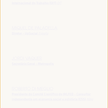
Internacional do Trabalho (OIT)
OIT
MIQUEL DE PALADELLA
Diretor - UpSocial
España
JORDI VAQUER
Secretário Geral - Metropolis
ROBERTO DI MEGLIO
Presidente do Comitê Científico do WLFED - Consultor
independente em economia social e solidária (ESS)
Itália