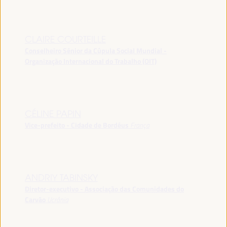
CLAIRE COURTEILLE
Conselheiro Sênior da Cúpula Social Mundial -
Organização Internacional do Trabalho (OIT)
CÉLINE PAPIN
Vice-prefeito - Cidade de Bordéus
França
ANDRIY TABINSKY
Diretor-executivo - Associação das Comunidades do
Carvão
Ucrânia