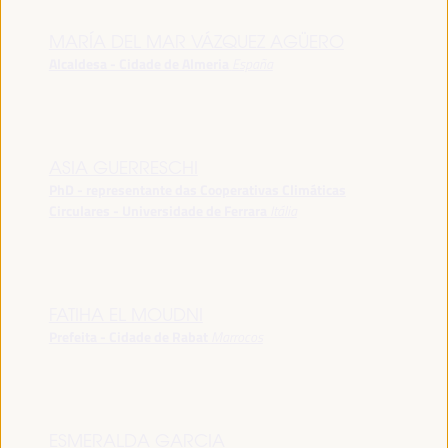
MARÍA DEL MAR VÁZQUEZ AGÜERO
Alcaldesa - Cidade de Almeria
España
ASIA GUERRESCHI
PhD - representante das Cooperativas Climáticas
Circulares - Universidade de Ferrara
Itália
FATIHA EL MOUDNI
Prefeita - Cidade de Rabat
Marrocos
ESMERALDA GARCIA