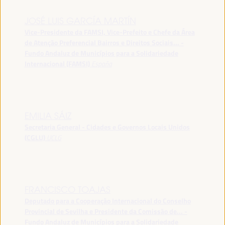
JOSÉ LUIS GARCÍA MARTÍN
Vice-Presidente da FAMSI, Vice-Prefeito e Chefe da Área
de Atenção Preferencial Bairros e Direitos Sociais... -
Fundo Andaluz de Municípios para a Solidariedade
Internacional (FAMSI)
España
EMILIA SÁIZ
Secretaria General - Cidades e Governos Locais Unidos
(CGLU)
UCLG
FRANCISCO TOAJAS
Deputado para a Cooperação Internacional do Conselho
Provincial de Sevilha e Presidente da Comissão de... -
Fundo Andaluz de Municípios para a Solidariedade