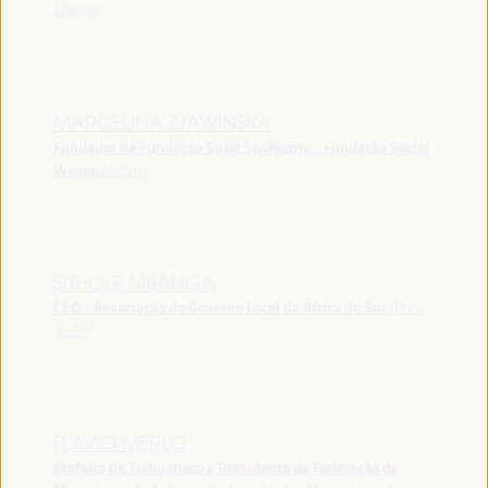
Uruguai
MARCELINA ZJAWIŃSKA
Fundador da Fundação Splot Społeczny - Fundação Social
Weave
Polônia
SITHOLE MBANGA
CEO - Associação do Governo Local da África do Sul
África
do Sul
FLAVIO MERLO
Prefeito de Tiahuanaco e Presidente da Federação de