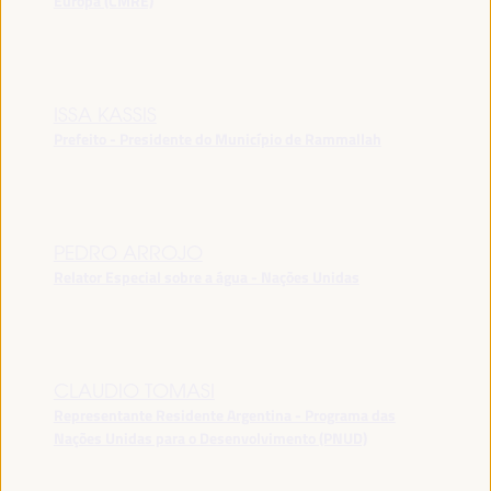
Europa (CMRE)
ISSA KASSIS
Prefeito - Presidente do Município de Rammallah
PEDRO ARROJO
Relator Especial sobre a água - Nações Unidas
CLAUDIO TOMASI
Representante Residente Argentina - Programa das
Nações Unidas para o Desenvolvimento (PNUD)