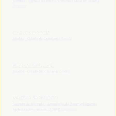
Gerente - Agência de Desenvolvimento Local de Rafaela
Argentina
CARLOS GARCÍA
Alcalde - Cidade de Grazalema
España
BERRY VRBANOVIC
Alcalde - Cidade de Kitchener
Canadá
VALESKA SARMIENTO
Gerente de Mercado - Associação de Desenvolvimento
Agrícola e Empresarial (ADAM)
Guatemala