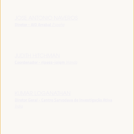
JOSE ANTONIO NAVEROS
Diretor - AID Arrabal
España
JUDITH HITCHMAN
Coordenador - ripess-joiqm
Irlanda
KUMAR LOGANATHAN
Diretor Geral - Centro Sarvodaya de Investigação Ativa
Índia