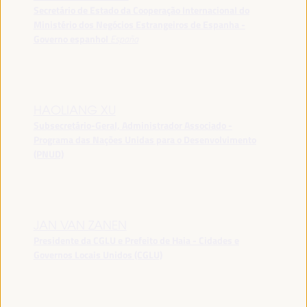
Secretário de Estado da Cooperação Internacional do
Ministério dos Negócios Estrangeiros de Espanha -
Governo espanhol
España
HAOLIANG XU
Subsecretário-Geral, Administrador Associado -
Programa das Nações Unidas para o Desenvolvimento
(PNUD)
JAN VAN ZANEN
Presidente da CGLU e Prefeito de Haia - Cidades e
Governos Locais Unidos (CGLU)