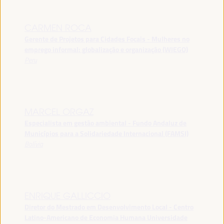
CARMEN ROCA
Gerente de Projetos para Cidades Focais - Mulheres no
emprego informal: globalização e organização (WIEGO)
Peru
MARCEL ORGAZ
Especialista em gestão ambiental - Fundo Andaluz de
Municípios para a Solidariedade Internacional (FAMSI)
Bolívia
ENRIQUE GALLICCIO
Diretor do Mestrado em Desenvolvimento Local - Centro
Latino-Americano de Economia Humana Universidade