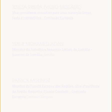
TERESA RIBERA (VIDEO MESSAGE)
Vice-presidente executivo para uma transição limpa,
justa e competitiva - Comissão Europeia
YUSUF MOHAMED ADAN
Ministro do Trabalho e Assuntos Sociais da Somália -
Governo da Somália
Somália
PATRICK MOLINOZ
Membro do Comité Europeu das Regiões, Vice-Presidente
da Região Borgonha-Franco-Condado - Comissão
Europeia
Comissão Europeia