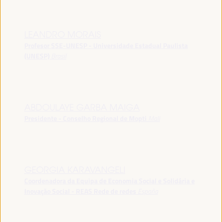
LEANDRO MORAIS
Profesor SSE-UNESP - Universidade Estadual Paulista
(UNESP)
Brasil
ABDOULAYE GARBA MAIGA
Presidente - Conselho Regional de Mopti
Mali
GEORGIA KARAVANGELI
Coordenadora da Equipa de Economia Social e Solidária e
Inovação Social - REAS Rede de redes
España