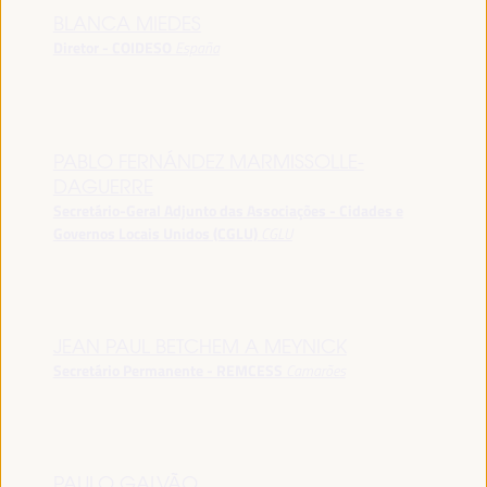
BLANCA MIEDES
Diretor - COIDESO
España
PABLO FERNÁNDEZ MARMISSOLLE-
DAGUERRE
Secretário-Geral Adjunto das Associações - Cidades e
Governos Locais Unidos (CGLU)
CGLU
JEAN PAUL BETCHEM A MEYNICK
Secretário Permanente - REMCESS
Camarões
PAULO GALVÃO