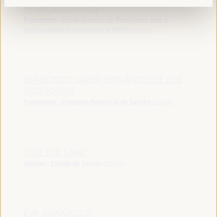
FRANCISCO REYES
Presidente - Fundo Andaluz de Municípios para a
Solidariedade Internacional (FAMSI)
España
FRANCISCO JAVIER FERNÁNDEZ DE LOS
RÍOS TORRES
Presidente - Conselho Provincial de Sevilha
España
JOSÉ LUIS SANZ
Alcalde - Cidade de Sevilha
España
EVA GRANADOS