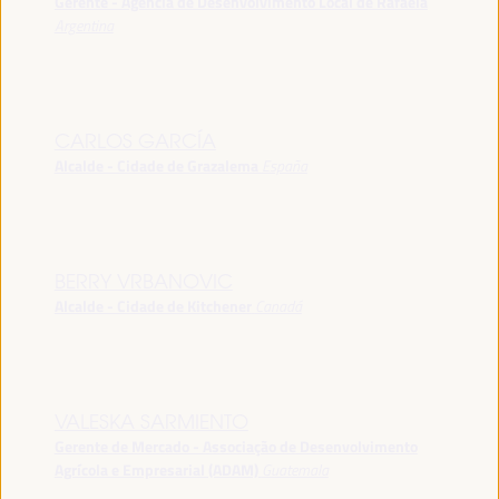
Gerente - Agência de Desenvolvimento Local de Rafaela
Argentina
CARLOS GARCÍA
Alcalde - Cidade de Grazalema
España
BERRY VRBANOVIC
Alcalde - Cidade de Kitchener
Canadá
VALESKA SARMIENTO
Gerente de Mercado - Associação de Desenvolvimento
Agrícola e Empresarial (ADAM)
Guatemala