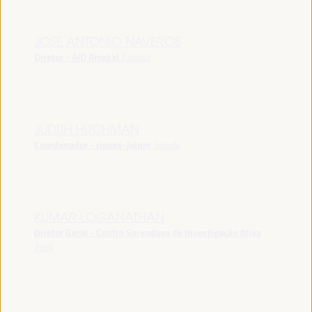
JOSE ANTONIO NAVEROS
Diretor - AID Arrabal
España
JUDITH HITCHMAN
Coordenador - ripess-joiqm
Irlanda
KUMAR LOGANATHAN
Diretor Geral - Centro Sarvodaya de Investigação Ativa
Índia