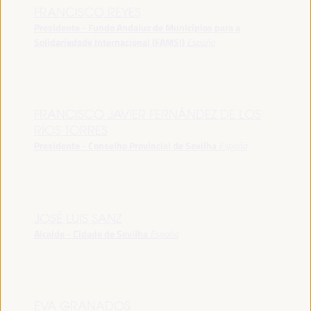
FRANCISCO REYES
Presidente - Fundo Andaluz de Municípios para a
Solidariedade Internacional (FAMSI)
España
FRANCISCO JAVIER FERNÁNDEZ DE LOS
RÍOS TORRES
Presidente - Conselho Provincial de Sevilha
España
JOSÉ LUIS SANZ
Alcalde - Cidade de Sevilha
España
EVA GRANADOS