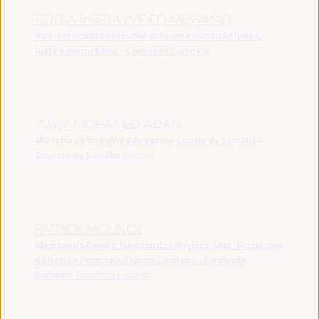
TERESA RIBERA (VIDEO MESSAGE)
Vice-presidente executivo para uma transição limpa,
justa e competitiva - Comissão Europeia
YUSUF MOHAMED ADAN
Ministro do Trabalho e Assuntos Sociais da Somália -
Governo da Somália
Somália
PATRICK MOLINOZ
Membro do Comité Europeu das Regiões, Vice-Presidente
da Região Borgonha-Franco-Condado - Comissão
Europeia
Comissão Europeia