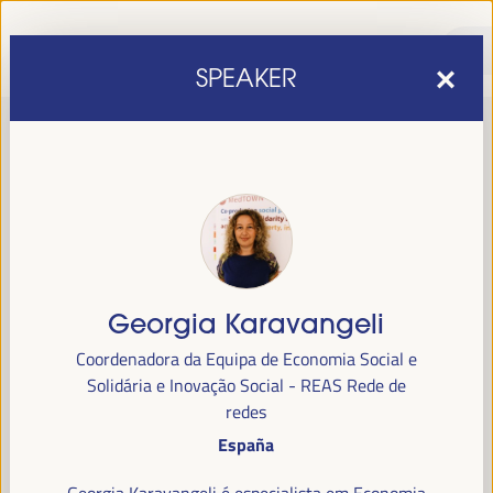
SPEAKER
Georgia Karavangeli
sexta edição do Fórum Mundial para o Desenvolvimento
A
Coordenadora da Equipa de Economia Social e
Económico Local
1 a 4 de abril de 2025 em
será realizada de
Solidária e Inovação Social - REAS Rede de
Sevilha, Espanha,
no Palácio de Congressos e Exposições (FIBES).
redes
España
Programa
Georgia Karavangeli é especialista em Economia