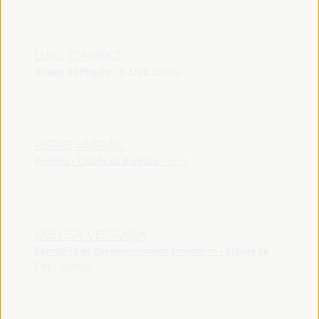
LUIGI CARINCI
Diretor do Projeto - B-LIVE
España
PIERRE HURMIC
Prefeito - Cidade de Bordéus
França
MELISSA VERGARA
Secretária de Desenvolvimento Econômico - Cidade de
Cali
Colômbia