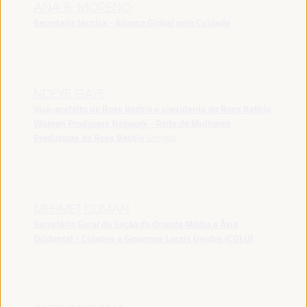
ANA B. MORENO
Secretaria técnica - Aliança Global pelo Cuidado
NDEYE GAYE
Vice-prefeita de Ross Bethio e presidente da Ross Bethio
Women Producers Network - Rede de Mulheres
Produtoras de Ross Bethio
Senegal
MEHMET DUMAN
Secretário Geral da Seção do Oriente Médio e Ásia
Ocidental - Cidades e Governos Locais Unidos (CGLU)