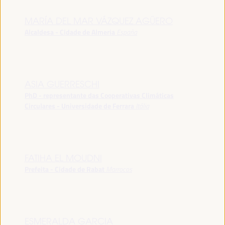
MARÍA DEL MAR VÁZQUEZ AGÜERO
Alcaldesa - Cidade de Almeria
España
ASIA GUERRESCHI
PhD - representante das Cooperativas Climáticas
Circulares - Universidade de Ferrara
Itália
FATIHA EL MOUDNI
Prefeita - Cidade de Rabat
Marrocos
ESMERALDA GARCIA