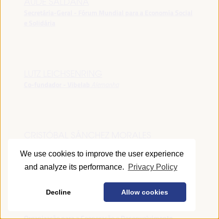
AUDE SALDANA
Secretária-Geral - Fórum Mundial para a Economia Social
e Solidária
LUTZ LEICHSENRING
Co-fundador - Vibelab
Alemanha
CRISTÓBAL SÁNCHEZ MORALES
Vice-conselheiro da Indústria - Junta de Andalucía
España
We use cookies to improve the user experience
and analyze its performance.
Privacy Policy
Decline
Allow cookies
ANNA RUBIN
Gerente do Fórum de Desenvolvimento Local -
Organização para a Cooperação e Desenvolvimento