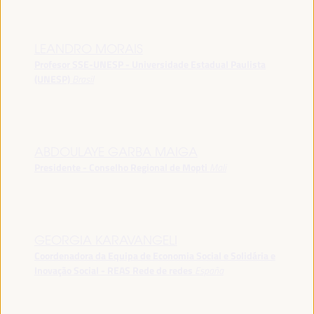
LEANDRO MORAIS
Profesor SSE-UNESP - Universidade Estadual Paulista
(UNESP)
Brasil
ABDOULAYE GARBA MAIGA
Presidente - Conselho Regional de Mopti
Mali
GEORGIA KARAVANGELI
Coordenadora da Equipa de Economia Social e Solidária e
Inovação Social - REAS Rede de redes
España