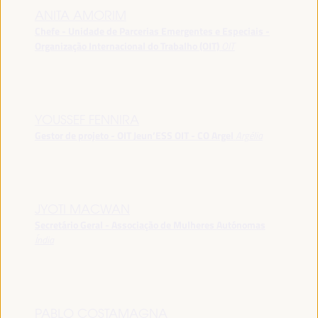
ANITA AMORIM
Chefe - Unidade de Parcerias Emergentes e Especiais -
Organização Internacional do Trabalho (OIT)
OIT
YOUSSEF FENNIRA
Gestor de projeto - OIT Jeun’ESS OIT - CO Argel
Argélia
JYOTI MACWAN
Secretário Geral - Associação de Mulheres Autónomas
Índia
PABLO COSTAMAGNA