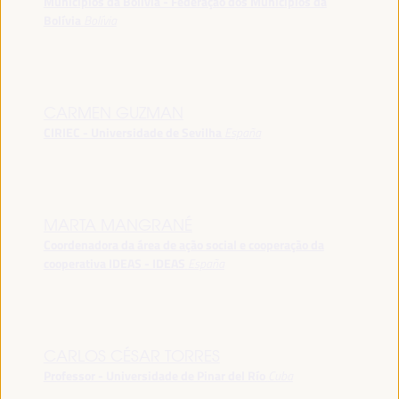
Municípios da Bolívia - Federação dos Municípios da
Bolívia
Bolívia
CARMEN GUZMAN
CIRIEC - Universidade de Sevilha
España
MARTA MANGRANÉ
Coordenadora da área de ação social e cooperação da
cooperativa IDEAS - IDEAS
España
CARLOS CÉSAR TORRES
Professor - Universidade de Pinar del Río
Cuba