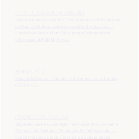
JOSÉ LUIS GARCÍA MARTÍN
Vice-Presidente da FAMSI, Vice-Prefeito e Chefe da Área
de Atenção Preferencial Bairros e Direitos Sociais... -
Fundo Andaluz de Municípios para a Solidariedade
Internacional (FAMSI)
España
EMILIA SÁIZ
Secretaria General - Cidades e Governos Locais Unidos
(CGLU)
UCLG
FRANCISCO TOAJAS
Deputado para a Cooperação Internacional do Conselho
Provincial de Sevilha e Presidente da Comissão de... -
Fundo Andaluz de Municípios para a Solidariedade