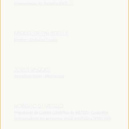
Internacional do Trabalho (OIT)
OIT
MIQUEL DE PALADELLA
Diretor - UpSocial
España
JORDI VAQUER
Secretário Geral - Metropolis
ROBERTO DI MEGLIO
Presidente do Comitê Científico do WLFED - Consultor
independente em economia social e solidária (ESS)
Itália