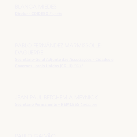
BLANCA MIEDES
Diretor - COIDESO
España
PABLO FERNÁNDEZ MARMISSOLLE-
DAGUERRE
Secretário-Geral Adjunto das Associações - Cidades e
Governos Locais Unidos (CGLU)
CGLU
JEAN PAUL BETCHEM A MEYNICK
Secretário Permanente - REMCESS
Camarões
PAULO GALVÃO