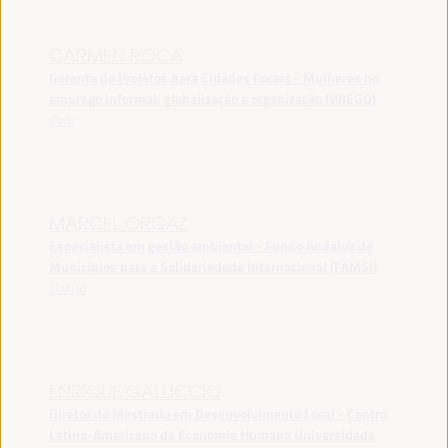
CARMEN ROCA
Gerente de Projetos para Cidades Focais - Mulheres no
emprego informal: globalização e organização (WIEGO)
Peru
MARCEL ORGAZ
Especialista em gestão ambiental - Fundo Andaluz de
Municípios para a Solidariedade Internacional (FAMSI)
Bolívia
ENRIQUE GALLICCIO
Diretor do Mestrado em Desenvolvimento Local - Centro
Latino-Americano de Economia Humana Universidade