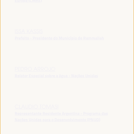
Europa (CMRE)
ISSA KASSIS
Prefeito - Presidente do Município de Rammallah
PEDRO ARROJO
Relator Especial sobre a água - Nações Unidas
CLAUDIO TOMASI
Representante Residente Argentina - Programa das
Nações Unidas para o Desenvolvimento (PNUD)