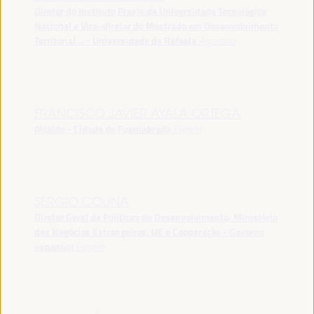
Diretor do Instituto Praxis da Universidade Tecnológica
Nacional e Vice-diretor do Mestrado em Desenvolvimento
Territorial... - Universidade de Rafaela
Argentina
FRANCISCO JAVIER AYALA ORTEGA
Alcalde - Cidade de Fuenlabrada
España
SERGIO COLINA
Diretor Geral de Políticas de Desenvolvimento, Ministério
dos Negócios Estrangeiros, UE e Cooperação - Governo
espanhol
España