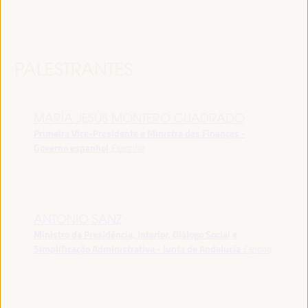
PALESTRANTES
MARÍA JESÚS MONTERO CUADRADO
Primeira Vice-Presidente e Ministra das Finanças -
Governo espanhol
Espanha
ANTONIO SANZ
Ministro da Presidência, Interior, Diálogo Social e
Simplificação Administrativa - Junta de Andalucía
España