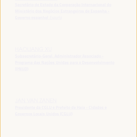
Secretário de Estado da Cooperação Internacional do
Ministério dos Negócios Estrangeiros de Espanha -
Governo espanhol
España
HAOLIANG XU
Subsecretário-Geral, Administrador Associado -
Programa das Nações Unidas para o Desenvolvimento
(PNUD)
JAN VAN ZANEN
Presidente da CGLU e Prefeito de Haia - Cidades e
Governos Locais Unidos (CGLU)