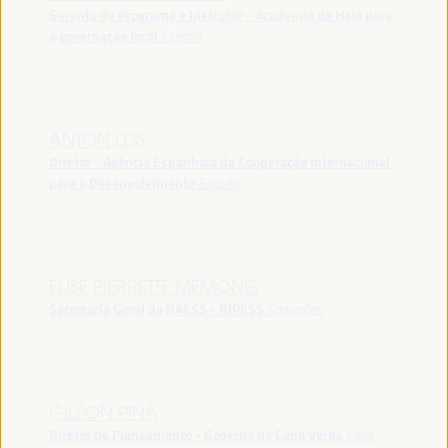
Gerente de Programa e Instrutor - Academia da Haia para
a governação local
España
ANTON LEIS
Diretor - Agência Espanhola de Cooperação Internacional
para o Desenvolvimento
España
ELISE PIERRETTE MEMONG
Secretária Geral da RAESS - RIPESS
Camarões
GILSON PINA
Diretor de Planeamento - Governo de Cabo Verde
Cabo