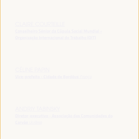
CLAIRE COURTEILLE
Conselheiro Sênior da Cúpula Social Mundial -
Organização Internacional do Trabalho (OIT)
CÉLINE PAPIN
Vice-prefeito - Cidade de Bordéus
França
ANDRIY TABINSKY
Diretor-executivo - Associação das Comunidades do
Carvão
Ucrânia