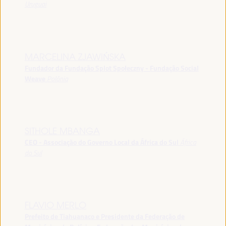
Uruguai
MARCELINA ZJAWIŃSKA
Fundador da Fundação Splot Społeczny - Fundação Social
Weave
Polônia
SITHOLE MBANGA
CEO - Associação do Governo Local da África do Sul
África
do Sul
FLAVIO MERLO
Prefeito de Tiahuanaco e Presidente da Federação de