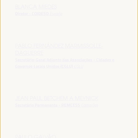
BLANCA MIEDES
Diretor - COIDESO
España
PABLO FERNÁNDEZ MARMISSOLLE-
DAGUERRE
Secretário-Geral Adjunto das Associações - Cidades e
Governos Locais Unidos (CGLU)
CGLU
JEAN PAUL BETCHEM A MEYNICK
Secretário Permanente - REMCESS
Camarões
PAULO GALVÃO