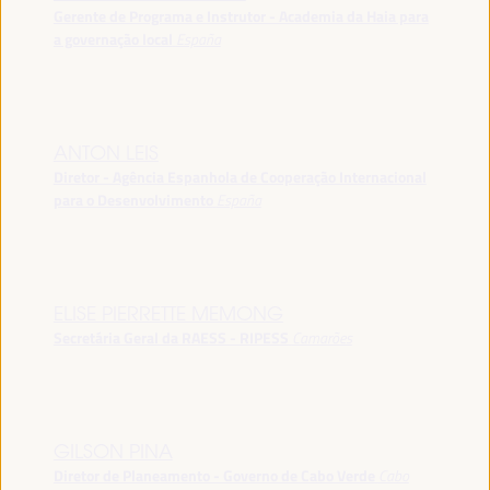
Gerente de Programa e Instrutor - Academia da Haia para
a governação local
España
ANTON LEIS
Diretor - Agência Espanhola de Cooperação Internacional
para o Desenvolvimento
España
ELISE PIERRETTE MEMONG
Secretária Geral da RAESS - RIPESS
Camarões
GILSON PINA
Diretor de Planeamento - Governo de Cabo Verde
Cabo