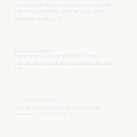
Secretário de Estado da Cooperação Internacional do
Ministério dos Negócios Estrangeiros de Espanha -
Governo espanhol
España
HAOLIANG XU
Subsecretário-Geral, Administrador Associado -
Programa das Nações Unidas para o Desenvolvimento
(PNUD)
JAN VAN ZANEN
Presidente da CGLU e Prefeito de Haia - Cidades e
Governos Locais Unidos (CGLU)