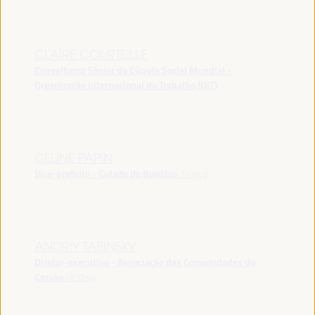
CLAIRE COURTEILLE
Conselheiro Sênior da Cúpula Social Mundial -
Organização Internacional do Trabalho (OIT)
CÉLINE PAPIN
Vice-prefeito - Cidade de Bordéus
França
ANDRIY TABINSKY
Diretor-executivo - Associação das Comunidades do
Carvão
Ucrânia