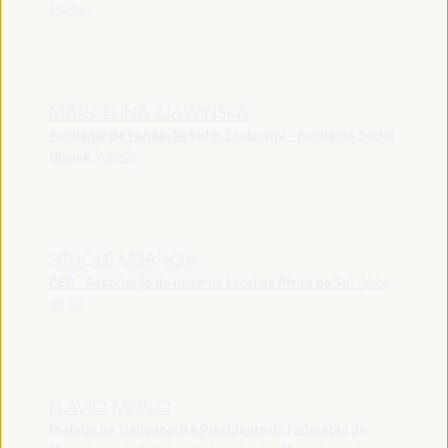
Uruguai
MARCELINA ZJAWIŃSKA
Fundador da Fundação Splot Społeczny - Fundação Social
Weave
Polônia
SITHOLE MBANGA
CEO - Associação do Governo Local da África do Sul
África
do Sul
FLAVIO MERLO
Prefeito de Tiahuanaco e Presidente da Federação de