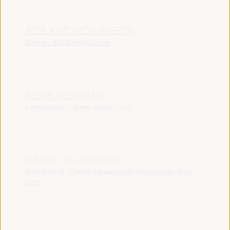
JOSE ANTONIO NAVEROS
Diretor - AID Arrabal
España
JUDITH HITCHMAN
Coordenador - ripess-joiqm
Irlanda
KUMAR LOGANATHAN
Diretor Geral - Centro Sarvodaya de Investigação Ativa
Índia