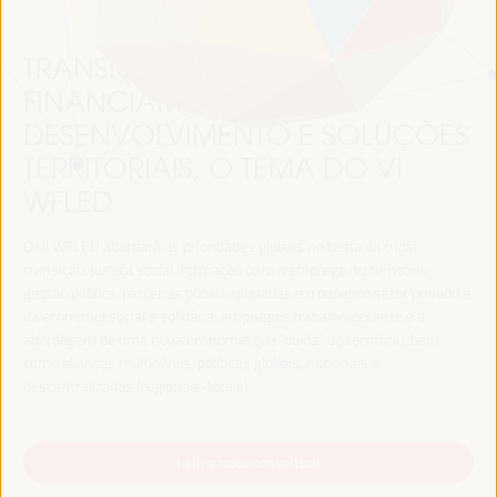
TRANSIÇÃO JUSTA,
FINANCIAMENTO DO
DESENVOLVIMENTO E SOLUÇÕES
TERRITORIAIS, O TEMA DO VI
WFLED
O VI WFLED abordará as prioridades globais no tema da tripla
transição, justiça social, formação para o emprego no território,
gestão pública, parcerias público-privadas e o papel do setor privado e
da economia social e solidária, emprego e trabalho decente e a
abordagem de uma nova economia que “cuida” do território, bem
como alianças multiníveis, políticas globais, nacionais e
descentralizadas (regionais-locais).
Leia a nota conceitual