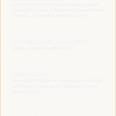
Diretor do Instituto Praxis da Universidade Tecnológica
Nacional e Vice-diretor do Mestrado em Desenvolvimento
Territorial... - Universidade de Rafaela
Argentina
FRANCISCO JAVIER AYALA ORTEGA
Alcalde - Cidade de Fuenlabrada
España
SERGIO COLINA
Diretor Geral de Políticas de Desenvolvimento, Ministério
dos Negócios Estrangeiros, UE e Cooperação - Governo
espanhol
España