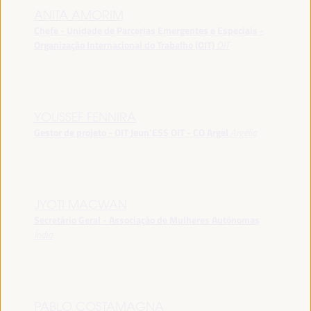
ANITA AMORIM
Chefe - Unidade de Parcerias Emergentes e Especiais -
Organização Internacional do Trabalho (OIT)
OIT
YOUSSEF FENNIRA
Gestor de projeto - OIT Jeun’ESS OIT - CO Argel
Argélia
JYOTI MACWAN
Secretário Geral - Associação de Mulheres Autónomas
Índia
PABLO COSTAMAGNA