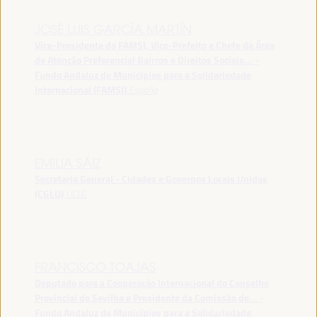
JOSÉ LUIS GARCÍA MARTÍN
Vice-Presidente da FAMSI, Vice-Prefeito e Chefe da Área
de Atenção Preferencial Bairros e Direitos Sociais... -
Fundo Andaluz de Municípios para a Solidariedade
Internacional (FAMSI)
España
EMILIA SÁIZ
Secretaria General - Cidades e Governos Locais Unidos
(CGLU)
UCLG
FRANCISCO TOAJAS
Deputado para a Cooperação Internacional do Conselho
Provincial de Sevilha e Presidente da Comissão de... -
Fundo Andaluz de Municípios para a Solidariedade