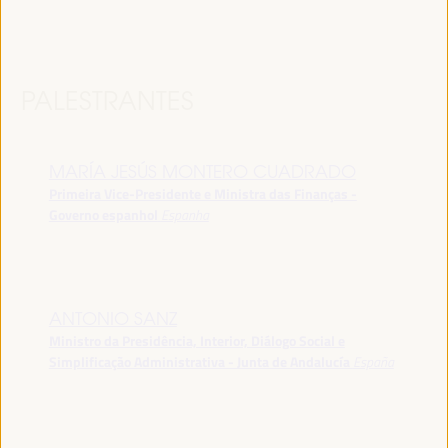
PALESTRANTES
MARÍA JESÚS MONTERO CUADRADO
Primeira Vice-Presidente e Ministra das Finanças -
Governo espanhol
Espanha
ANTONIO SANZ
Ministro da Presidência, Interior, Diálogo Social e
Simplificação Administrativa - Junta de Andalucía
España