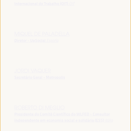
Internacional do Trabalho (OIT)
OIT
MIQUEL DE PALADELLA
Diretor - UpSocial
España
JORDI VAQUER
Secretário Geral - Metropolis
ROBERTO DI MEGLIO
Presidente do Comitê Científico do WLFED - Consultor
independente em economia social e solidária (ESS)
Itália