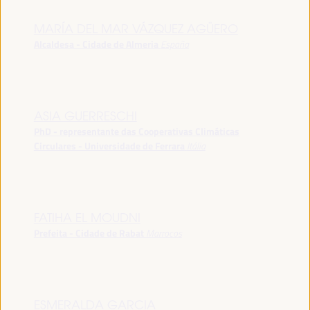
MARÍA DEL MAR VÁZQUEZ AGÜERO
Alcaldesa - Cidade de Almeria
España
ASIA GUERRESCHI
PhD - representante das Cooperativas Climáticas
Circulares - Universidade de Ferrara
Itália
FATIHA EL MOUDNI
Prefeita - Cidade de Rabat
Marrocos
ESMERALDA GARCIA