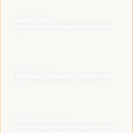
CARMEN ROCA
Gerente de Projetos para Cidades Focais - Mulheres no
emprego informal: globalização e organização (WIEGO)
Peru
MARCEL ORGAZ
Especialista em gestão ambiental - Fundo Andaluz de
Municípios para a Solidariedade Internacional (FAMSI)
Bolívia
ENRIQUE GALLICCIO
Diretor do Mestrado em Desenvolvimento Local - Centro
Latino-Americano de Economia Humana Universidade