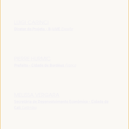
LUIGI CARINCI
Diretor do Projeto - B-LIVE
España
PIERRE HURMIC
Prefeito - Cidade de Bordéus
França
MELISSA VERGARA
Secretária de Desenvolvimento Econômico - Cidade de
Cali
Colômbia