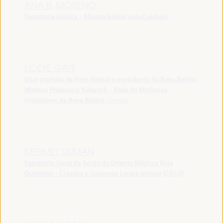
ANA B. MORENO
Secretaria técnica - Aliança Global pelo Cuidado
NDEYE GAYE
Vice-prefeita de Ross Bethio e presidente da Ross Bethio
Women Producers Network - Rede de Mulheres
Produtoras de Ross Bethio
Senegal
MEHMET DUMAN
Secretário Geral da Seção do Oriente Médio e Ásia
Ocidental - Cidades e Governos Locais Unidos (CGLU)