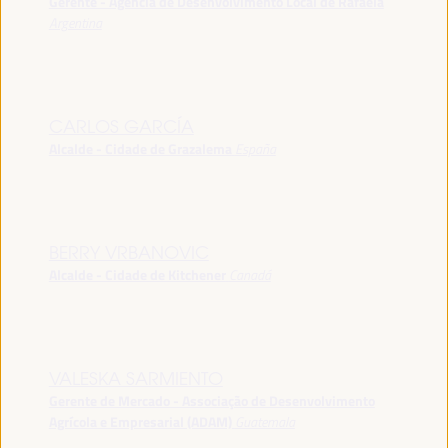
Gerente - Agência de Desenvolvimento Local de Rafaela
Argentina
CARLOS GARCÍA
Alcalde - Cidade de Grazalema
España
BERRY VRBANOVIC
Alcalde - Cidade de Kitchener
Canadá
VALESKA SARMIENTO
Gerente de Mercado - Associação de Desenvolvimento
Agrícola e Empresarial (ADAM)
Guatemala