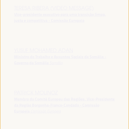
TERESA RIBERA (VIDEO MESSAGE)
Vice-presidente executivo para uma transição limpa,
justa e competitiva - Comissão Europeia
YUSUF MOHAMED ADAN
Ministro do Trabalho e Assuntos Sociais da Somália -
Governo da Somália
Somália
PATRICK MOLINOZ
Membro do Comité Europeu das Regiões, Vice-Presidente
da Região Borgonha-Franco-Condado - Comissão
Europeia
Comissão Europeia