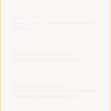
LEANDRO MORAIS
Profesor SSE-UNESP - Universidade Estadual Paulista
(UNESP)
Brasil
ABDOULAYE GARBA MAIGA
Presidente - Conselho Regional de Mopti
Mali
GEORGIA KARAVANGELI
Coordenadora da Equipa de Economia Social e Solidária e
Inovação Social - REAS Rede de redes
España