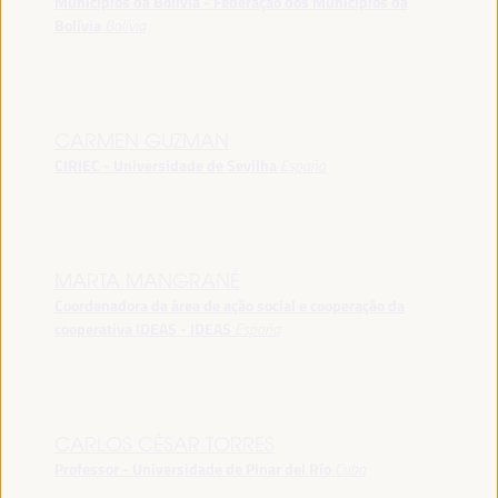
Municípios da Bolívia - Federação dos Municípios da
Bolívia
Bolívia
CARMEN GUZMAN
CIRIEC - Universidade de Sevilha
España
MARTA MANGRANÉ
Coordenadora da área de ação social e cooperação da
cooperativa IDEAS - IDEAS
España
CARLOS CÉSAR TORRES
Professor - Universidade de Pinar del Río
Cuba