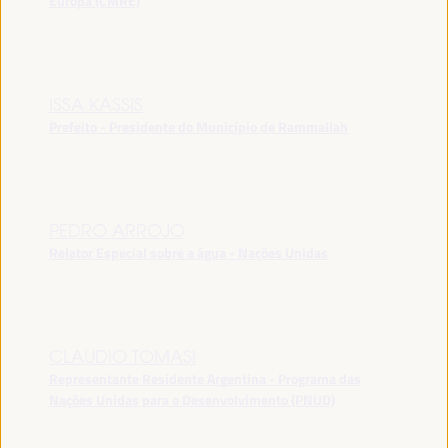
Europa (CMRE)
ISSA KASSIS
Prefeito - Presidente do Município de Rammallah
PEDRO ARROJO
Relator Especial sobre a água - Nações Unidas
CLAUDIO TOMASI
Representante Residente Argentina - Programa das
Nações Unidas para o Desenvolvimento (PNUD)