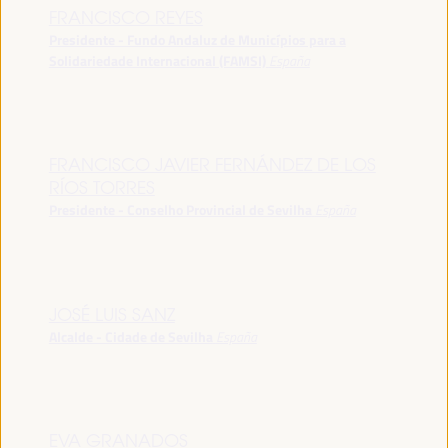
FRANCISCO REYES
Presidente - Fundo Andaluz de Municípios para a
Solidariedade Internacional (FAMSI)
España
FRANCISCO JAVIER FERNÁNDEZ DE LOS
RÍOS TORRES
Presidente - Conselho Provincial de Sevilha
España
JOSÉ LUIS SANZ
Alcalde - Cidade de Sevilha
España
EVA GRANADOS