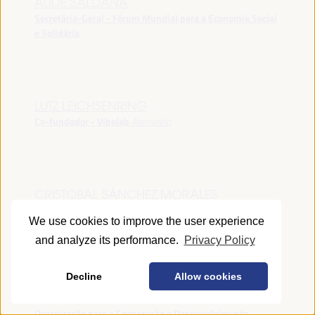
AUDE SALDANA
Secretária-Geral - Fórum Mundial para a Economia Social
e Solidária
LUTZ LEICHSENRING
Co-fundador - Vibelab
Alemanha
CRISTÓBAL SÁNCHEZ MORALES
Vice-conselheiro da Indústria - Junta de Andalucía
España
We use cookies to improve the user experience
and analyze its performance.
Privacy Policy
Decline
Allow cookies
ANNA RUBIN
Gerente do Fórum de Desenvolvimento Local -
Organização para a Cooperação e Desenvolvimento