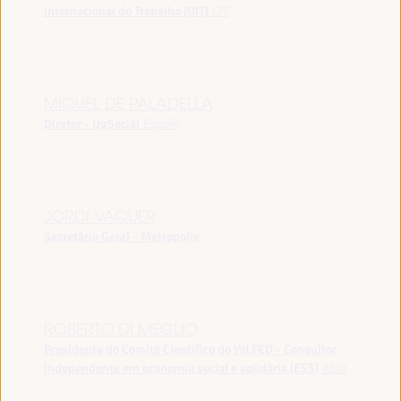
Internacional do Trabalho (OIT)
OIT
MIQUEL DE PALADELLA
Diretor - UpSocial
España
JORDI VAQUER
Secretário Geral - Metropolis
ROBERTO DI MEGLIO
Presidente do Comitê Científico do WLFED - Consultor
independente em economia social e solidária (ESS)
Itália