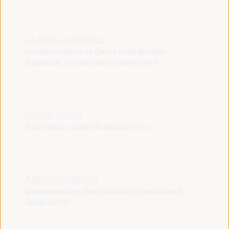
CLAIRE COURTEILLE
Conselheiro Sênior da Cúpula Social Mundial -
Organização Internacional do Trabalho (OIT)
CÉLINE PAPIN
Vice-prefeito - Cidade de Bordéus
França
ANDRIY TABINSKY
Diretor-executivo - Associação das Comunidades do
Carvão
Ucrânia