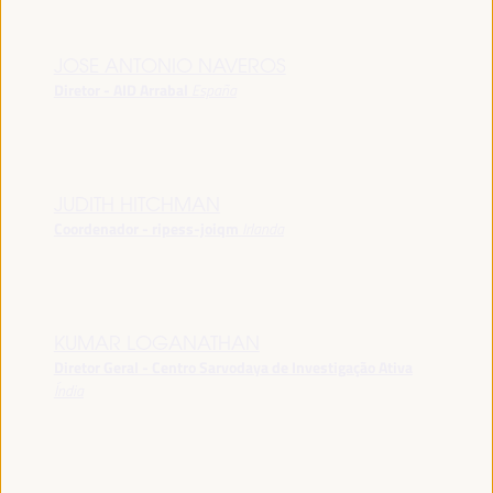
JOSE ANTONIO NAVEROS
Diretor - AID Arrabal
España
JUDITH HITCHMAN
Coordenador - ripess-joiqm
Irlanda
KUMAR LOGANATHAN
Diretor Geral - Centro Sarvodaya de Investigação Ativa
Índia