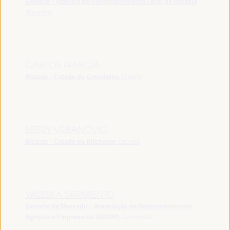
Gerente - Agência de Desenvolvimento Local de Rafaela
Argentina
CARLOS GARCÍA
Alcalde - Cidade de Grazalema
España
BERRY VRBANOVIC
Alcalde - Cidade de Kitchener
Canadá
VALESKA SARMIENTO
Gerente de Mercado - Associação de Desenvolvimento
Agrícola e Empresarial (ADAM)
Guatemala