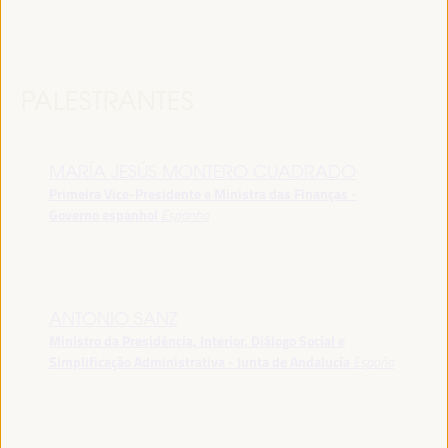
PALESTRANTES
MARÍA JESÚS MONTERO CUADRADO
Primeira Vice-Presidente e Ministra das Finanças -
Governo espanhol
Espanha
ANTONIO SANZ
Ministro da Presidência, Interior, Diálogo Social e
Simplificação Administrativa - Junta de Andalucía
España