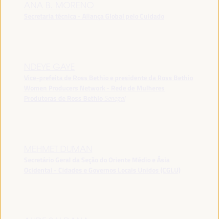
ANA B. MORENO
Secretaria técnica - Aliança Global pelo Cuidado
NDEYE GAYE
Vice-prefeita de Ross Bethio e presidente da Ross Bethio
Women Producers Network - Rede de Mulheres
Produtoras de Ross Bethio
Senegal
MEHMET DUMAN
Secretário Geral da Seção do Oriente Médio e Ásia
Ocidental - Cidades e Governos Locais Unidos (CGLU)