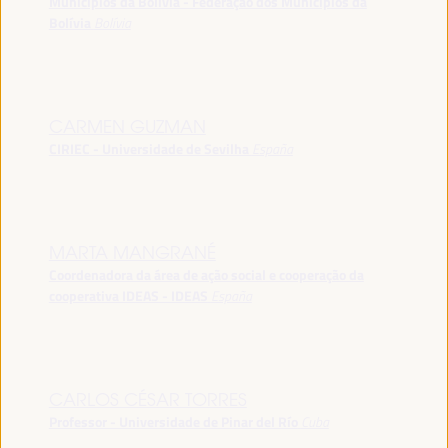
Municípios da Bolívia - Federação dos Municípios da
Bolívia
Bolívia
CARMEN GUZMAN
CIRIEC - Universidade de Sevilha
España
MARTA MANGRANÉ
Coordenadora da área de ação social e cooperação da
cooperativa IDEAS - IDEAS
España
CARLOS CÉSAR TORRES
Professor - Universidade de Pinar del Río
Cuba