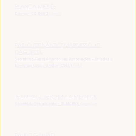
BLANCA MIEDES
Diretor - COIDESO
España
PABLO FERNÁNDEZ MARMISSOLLE-
DAGUERRE
Secretário-Geral Adjunto das Associações - Cidades e
Governos Locais Unidos (CGLU)
CGLU
JEAN PAUL BETCHEM A MEYNICK
Secretário Permanente - REMCESS
Camarões
PAULO GALVÃO