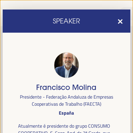
SPEAKER
Francisco Molina
sexta edição do Fórum Mundial para o Desenvolvimento
A
Presidente - Federação Andaluza de Empresas
Económico Local
1 a 4 de abril de 2025 em
será realizada de
Cooperativas de Trabalho (FAECTA)
Sevilha, Espanha,
no Palácio de Congressos e Exposições (FIBES).
España
Programa
Atualmente é presidente do grupo CONSUMO
COOPERATIVO, S. Coop. And. de 2º Grado, que