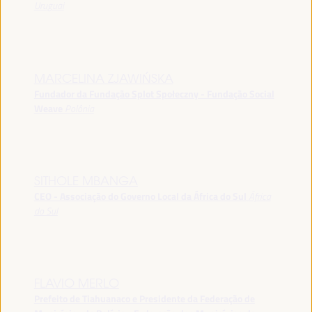
Uruguai
MARCELINA ZJAWIŃSKA
Fundador da Fundação Splot Społeczny - Fundação Social
Weave
Polônia
SITHOLE MBANGA
CEO - Associação do Governo Local da África do Sul
África
do Sul
FLAVIO MERLO
Prefeito de Tiahuanaco e Presidente da Federação de