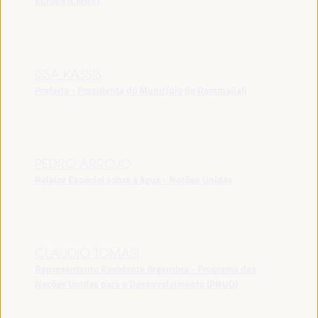
Europa (CMRE)
ISSA KASSIS
Prefeito - Presidente do Município de Rammallah
PEDRO ARROJO
Relator Especial sobre a água - Nações Unidas
CLAUDIO TOMASI
Representante Residente Argentina - Programa das
Nações Unidas para o Desenvolvimento (PNUD)