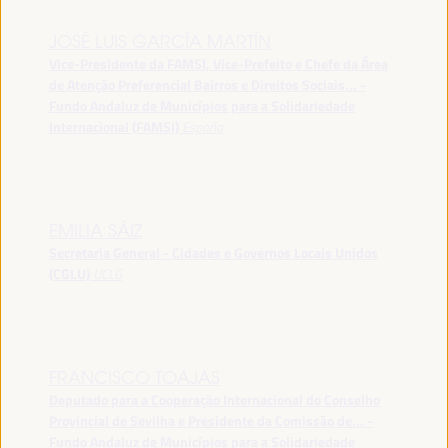
JOSÉ LUIS GARCÍA MARTÍN
Vice-Presidente da FAMSI, Vice-Prefeito e Chefe da Área
de Atenção Preferencial Bairros e Direitos Sociais... -
Fundo Andaluz de Municípios para a Solidariedade
Internacional (FAMSI)
España
EMILIA SÁIZ
Secretaria General - Cidades e Governos Locais Unidos
(CGLU)
UCLG
FRANCISCO TOAJAS
Deputado para a Cooperação Internacional do Conselho
Provincial de Sevilha e Presidente da Comissão de... -
Fundo Andaluz de Municípios para a Solidariedade