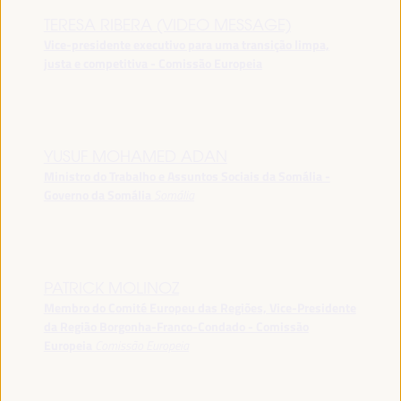
TERESA RIBERA (VIDEO MESSAGE)
Vice-presidente executivo para uma transição limpa,
justa e competitiva - Comissão Europeia
YUSUF MOHAMED ADAN
Ministro do Trabalho e Assuntos Sociais da Somália -
Governo da Somália
Somália
PATRICK MOLINOZ
Membro do Comité Europeu das Regiões, Vice-Presidente
da Região Borgonha-Franco-Condado - Comissão
Europeia
Comissão Europeia