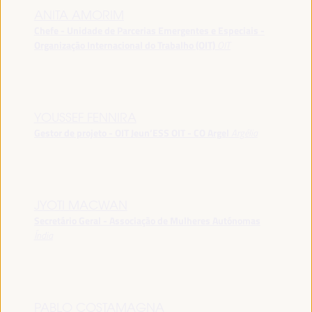
ANITA AMORIM
Chefe - Unidade de Parcerias Emergentes e Especiais -
Organização Internacional do Trabalho (OIT)
OIT
YOUSSEF FENNIRA
Gestor de projeto - OIT Jeun’ESS OIT - CO Argel
Argélia
JYOTI MACWAN
Secretário Geral - Associação de Mulheres Autónomas
Índia
PABLO COSTAMAGNA