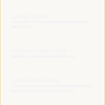
LEANDRO MORAIS
Profesor SSE-UNESP - Universidade Estadual Paulista
(UNESP)
Brasil
ABDOULAYE GARBA MAIGA
Presidente - Conselho Regional de Mopti
Mali
GEORGIA KARAVANGELI
Coordenadora da Equipa de Economia Social e Solidária e
Inovação Social - REAS Rede de redes
España