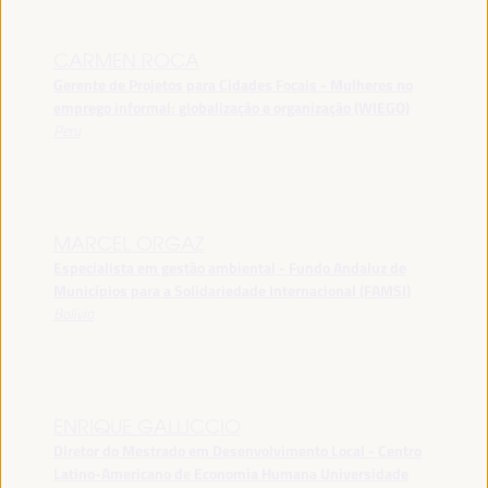
CARMEN ROCA
Gerente de Projetos para Cidades Focais - Mulheres no
emprego informal: globalização e organização (WIEGO)
Peru
MARCEL ORGAZ
Especialista em gestão ambiental - Fundo Andaluz de
Municípios para a Solidariedade Internacional (FAMSI)
Bolívia
ENRIQUE GALLICCIO
Diretor do Mestrado em Desenvolvimento Local - Centro
Latino-Americano de Economia Humana Universidade