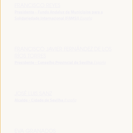
FRANCISCO REYES
Presidente - Fundo Andaluz de Municípios para a
Solidariedade Internacional (FAMSI)
España
FRANCISCO JAVIER FERNÁNDEZ DE LOS
RÍOS TORRES
Presidente - Conselho Provincial de Sevilha
España
JOSÉ LUIS SANZ
Alcalde - Cidade de Sevilha
España
EVA GRANADOS