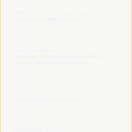
MARÍA DEL MAR VÁZQUEZ AGÜERO
Alcaldesa - Cidade de Almeria
España
ASIA GUERRESCHI
PhD - representante das Cooperativas Climáticas
Circulares - Universidade de Ferrara
Itália
FATIHA EL MOUDNI
Prefeita - Cidade de Rabat
Marrocos
ESMERALDA GARCIA