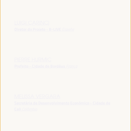
LUIGI CARINCI
Diretor do Projeto - B-LIVE
España
PIERRE HURMIC
Prefeito - Cidade de Bordéus
França
MELISSA VERGARA
Secretária de Desenvolvimento Econômico - Cidade de
Cali
Colômbia