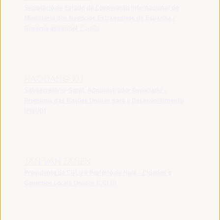
Secretário de Estado da Cooperação Internacional do
Ministério dos Negócios Estrangeiros de Espanha -
Governo espanhol
España
HAOLIANG XU
Subsecretário-Geral, Administrador Associado -
Programa das Nações Unidas para o Desenvolvimento
(PNUD)
JAN VAN ZANEN
Presidente da CGLU e Prefeito de Haia - Cidades e
Governos Locais Unidos (CGLU)