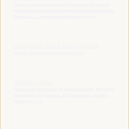
Diretor do Instituto Praxis da Universidade Tecnológica
Nacional e Vice-diretor do Mestrado em Desenvolvimento
Territorial... - Universidade de Rafaela
Argentina
FRANCISCO JAVIER AYALA ORTEGA
Alcalde - Cidade de Fuenlabrada
España
SERGIO COLINA
Diretor Geral de Políticas de Desenvolvimento, Ministério
dos Negócios Estrangeiros, UE e Cooperação - Governo
espanhol
España