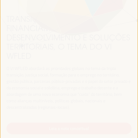
TRANSIÇÃO JUSTA,
FINANCIAMENTO DO
DESENVOLVIMENTO E SOLUÇÕES
TERRITORIAIS, O TEMA DO VI
WFLED
O VI WFLED abordará as prioridades globais no tema da tripla
transição, justiça social, formação para o emprego no território,
gestão pública, parcerias público-privadas e o papel do setor privado e
da economia social e solidária, emprego e trabalho decente e a
abordagem de uma nova economia que “cuida” do território, bem
como alianças multiníveis, políticas globais, nacionais e
descentralizadas (regionais-locais).
Leia a nota conceitual