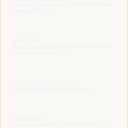
Gerente de Programa e Instrutor - Academia da Haia para
a governação local
España
ANTON LEIS
Diretor - Agência Espanhola de Cooperação Internacional
para o Desenvolvimento
España
ELISE PIERRETTE MEMONG
Secretária Geral da RAESS - RIPESS
Camarões
GILSON PINA
Diretor de Planeamento - Governo de Cabo Verde
Cabo