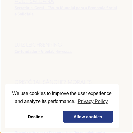
AUDE SALDANA
Secretária-Geral - Fórum Mundial para a Economia Social
e Solidária
LUTZ LEICHSENRING
Co-fundador - Vibelab
Alemanha
CRISTÓBAL SÁNCHEZ MORALES
Vice-conselheiro da Indústria - Junta de Andalucía
España
We use cookies to improve the user experience
and analyze its performance.
Privacy Policy
Decline
Allow cookies
ANNA RUBIN
Gerente do Fórum de Desenvolvimento Local -
Organização para a Cooperação e Desenvolvimento