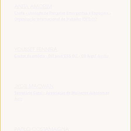
ANITA AMORIM
Chefe - Unidade de Parcerias Emergentes e Especiais -
Organização Internacional do Trabalho (OIT)
OIT
YOUSSEF FENNIRA
Gestor de projeto - OIT Jeun’ESS OIT - CO Argel
Argélia
JYOTI MACWAN
Secretário Geral - Associação de Mulheres Autónomas
Índia
PABLO COSTAMAGNA