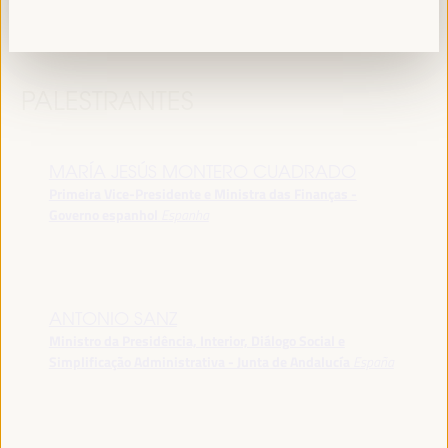
PALESTRANTES
MARÍA JESÚS MONTERO CUADRADO
Primeira Vice-Presidente e Ministra das Finanças -
Governo espanhol
Espanha
ANTONIO SANZ
Ministro da Presidência, Interior, Diálogo Social e
Simplificação Administrativa - Junta de Andalucía
España