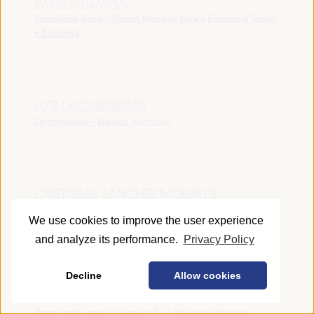
AUDE SALDANA
Secretária-Geral - Fórum Mundial para a Economia Social
e Solidária
LUTZ LEICHSENRING
Co-fundador - Vibelab
Alemanha
CRISTÓBAL SÁNCHEZ MORALES
Vice-conselheiro da Indústria - Junta de Andalucía
España
We use cookies to improve the user experience
and analyze its performance.
Privacy Policy
Decline
Allow cookies
ANNA RUBIN
Gerente do Fórum de Desenvolvimento Local -
Organização para a Cooperação e Desenvolvimento