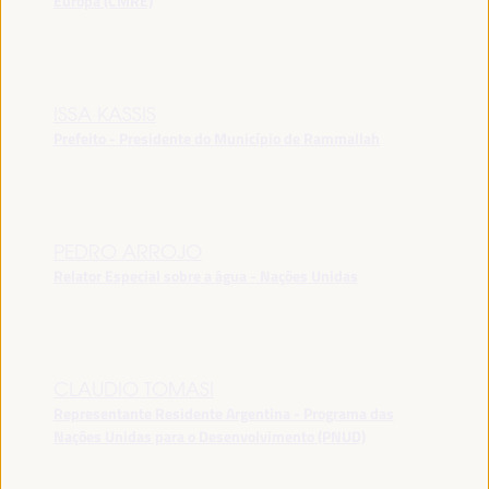
Europa (CMRE)
ISSA KASSIS
Prefeito - Presidente do Município de Rammallah
PEDRO ARROJO
Relator Especial sobre a água - Nações Unidas
CLAUDIO TOMASI
Representante Residente Argentina - Programa das
Nações Unidas para o Desenvolvimento (PNUD)