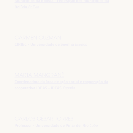
Municípios da Bolívia - Federação dos Municípios da
Bolívia
Bolívia
CARMEN GUZMAN
CIRIEC - Universidade de Sevilha
España
MARTA MANGRANÉ
Coordenadora da área de ação social e cooperação da
cooperativa IDEAS - IDEAS
España
CARLOS CÉSAR TORRES
Professor - Universidade de Pinar del Río
Cuba