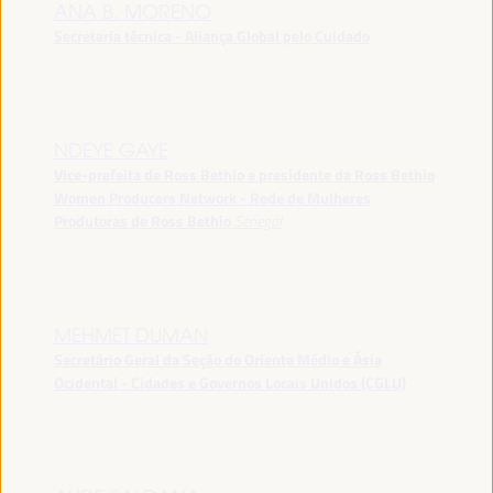
ANA B. MORENO
Secretaria técnica - Aliança Global pelo Cuidado
NDEYE GAYE
Vice-prefeita de Ross Bethio e presidente da Ross Bethio
Women Producers Network - Rede de Mulheres
Produtoras de Ross Bethio
Senegal
MEHMET DUMAN
Secretário Geral da Seção do Oriente Médio e Ásia
Ocidental - Cidades e Governos Locais Unidos (CGLU)