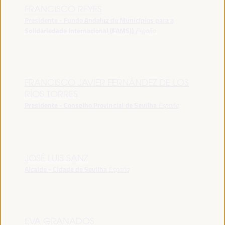
FRANCISCO REYES
Presidente - Fundo Andaluz de Municípios para a
Solidariedade Internacional (FAMSI)
España
FRANCISCO JAVIER FERNÁNDEZ DE LOS
RÍOS TORRES
Presidente - Conselho Provincial de Sevilha
España
JOSÉ LUIS SANZ
Alcalde - Cidade de Sevilha
España
EVA GRANADOS