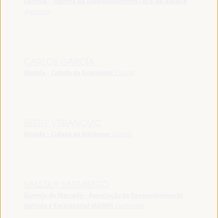
Gerente - Agência de Desenvolvimento Local de Rafaela
Argentina
CARLOS GARCÍA
Alcalde - Cidade de Grazalema
España
BERRY VRBANOVIC
Alcalde - Cidade de Kitchener
Canadá
VALESKA SARMIENTO
Gerente de Mercado - Associação de Desenvolvimento
Agrícola e Empresarial (ADAM)
Guatemala