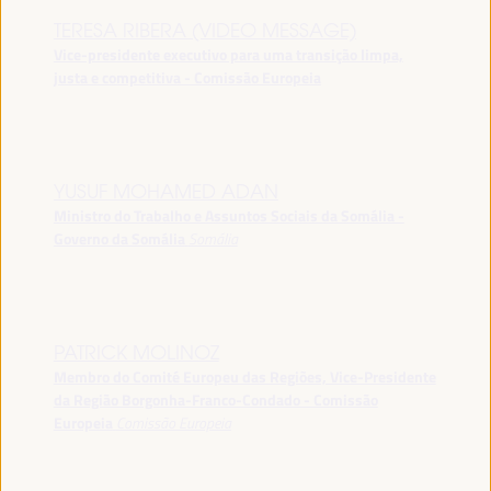
TERESA RIBERA (VIDEO MESSAGE)
Vice-presidente executivo para uma transição limpa,
justa e competitiva - Comissão Europeia
YUSUF MOHAMED ADAN
Ministro do Trabalho e Assuntos Sociais da Somália -
Governo da Somália
Somália
PATRICK MOLINOZ
Membro do Comité Europeu das Regiões, Vice-Presidente
da Região Borgonha-Franco-Condado - Comissão
Europeia
Comissão Europeia