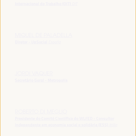
Internacional do Trabalho (OIT)
OIT
MIQUEL DE PALADELLA
Diretor - UpSocial
España
JORDI VAQUER
Secretário Geral - Metropolis
ROBERTO DI MEGLIO
Presidente do Comitê Científico do WLFED - Consultor
independente em economia social e solidária (ESS)
Itália