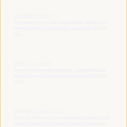
CARMEN ROCA
Gerente de Projetos para Cidades Focais - Mulheres no
emprego informal: globalização e organização (WIEGO)
Peru
MARCEL ORGAZ
Especialista em gestão ambiental - Fundo Andaluz de
Municípios para a Solidariedade Internacional (FAMSI)
Bolívia
ENRIQUE GALLICCIO
Diretor do Mestrado em Desenvolvimento Local - Centro
Latino-Americano de Economia Humana Universidade