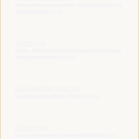
Gerente de Programa e Instrutor - Academia da Haia para
a governação local
España
ANTON LEIS
Diretor - Agência Espanhola de Cooperação Internacional
para o Desenvolvimento
España
ELISE PIERRETTE MEMONG
Secretária Geral da RAESS - RIPESS
Camarões
GILSON PINA
Diretor de Planeamento - Governo de Cabo Verde
Cabo