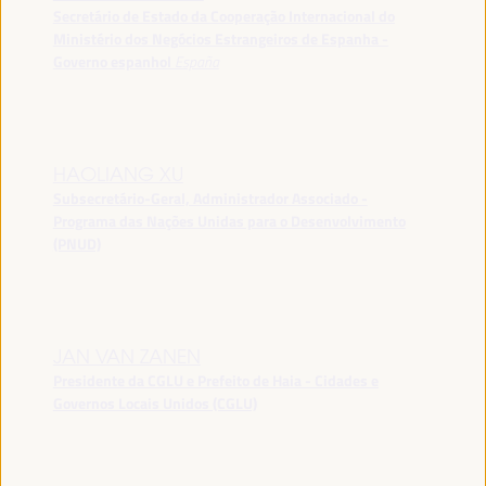
Secretário de Estado da Cooperação Internacional do
Ministério dos Negócios Estrangeiros de Espanha -
Governo espanhol
España
HAOLIANG XU
Subsecretário-Geral, Administrador Associado -
Programa das Nações Unidas para o Desenvolvimento
(PNUD)
JAN VAN ZANEN
Presidente da CGLU e Prefeito de Haia - Cidades e
Governos Locais Unidos (CGLU)