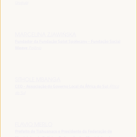
Uruguai
MARCELINA ZJAWIŃSKA
Fundador da Fundação Splot Społeczny - Fundação Social
Weave
Polônia
SITHOLE MBANGA
CEO - Associação do Governo Local da África do Sul
África
do Sul
FLAVIO MERLO
Prefeito de Tiahuanaco e Presidente da Federação de