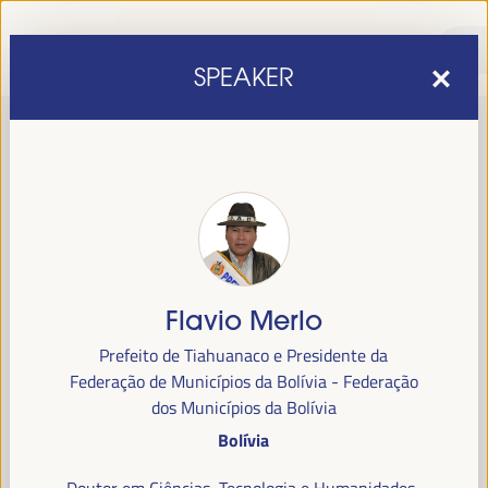
SPEAKER
Flavio Merlo
sexta edição do Fórum Mundial para o Desenvolvimento
A
Prefeito de Tiahuanaco e Presidente da
Económico Local
1 a 4 de abril de 2025 em
será realizada de
Federação de Municípios da Bolívia - Federação
Sevilha, Espanha,
no Palácio de Congressos e Exposições (FIBES).
dos Municípios da Bolívia
Bolívia
Programa
Doutor em Ciências, Tecnologia e Humanidades