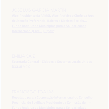
JOSÉ LUIS GARCÍA MARTÍN
Vice-Presidente da FAMSI, Vice-Prefeito e Chefe da Área
de Atenção Preferencial Bairros e Direitos Sociais... -
Fundo Andaluz de Municípios para a Solidariedade
Internacional (FAMSI)
España
EMILIA SÁIZ
Secretaria General - Cidades e Governos Locais Unidos
(CGLU)
UCLG
FRANCISCO TOAJAS
Deputado para a Cooperação Internacional do Conselho
Provincial de Sevilha e Presidente da Comissão de... -
Fundo Andaluz de Municípios para a Solidariedade