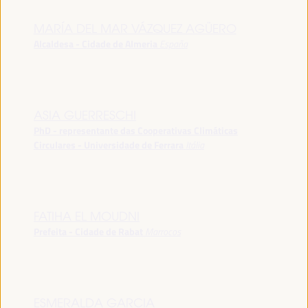
MARÍA DEL MAR VÁZQUEZ AGÜERO
Alcaldesa - Cidade de Almeria
España
ASIA GUERRESCHI
PhD - representante das Cooperativas Climáticas
Circulares - Universidade de Ferrara
Itália
FATIHA EL MOUDNI
Prefeita - Cidade de Rabat
Marrocos
ESMERALDA GARCIA