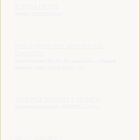
BLANCA MIEDES
Diretor - COIDESO
España
PABLO FERNÁNDEZ MARMISSOLLE-
DAGUERRE
Secretário-Geral Adjunto das Associações - Cidades e
Governos Locais Unidos (CGLU)
CGLU
JEAN PAUL BETCHEM A MEYNICK
Secretário Permanente - REMCESS
Camarões
PAULO GALVÃO