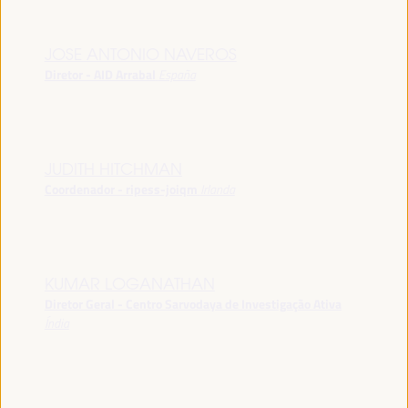
JOSE ANTONIO NAVEROS
Diretor - AID Arrabal
España
JUDITH HITCHMAN
Coordenador - ripess-joiqm
Irlanda
KUMAR LOGANATHAN
Diretor Geral - Centro Sarvodaya de Investigação Ativa
Índia