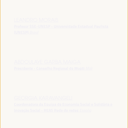
LEANDRO MORAIS
Profesor SSE-UNESP - Universidade Estadual Paulista
(UNESP)
Brasil
ABDOULAYE GARBA MAIGA
Presidente - Conselho Regional de Mopti
Mali
GEORGIA KARAVANGELI
Coordenadora da Equipa de Economia Social e Solidária e
Inovação Social - REAS Rede de redes
España