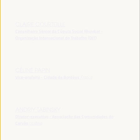
CLAIRE COURTEILLE
Conselheiro Sênior da Cúpula Social Mundial -
Organização Internacional do Trabalho (OIT)
CÉLINE PAPIN
Vice-prefeito - Cidade de Bordéus
França
ANDRIY TABINSKY
Diretor-executivo - Associação das Comunidades do
Carvão
Ucrânia