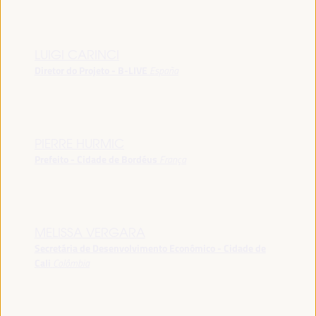
LUIGI CARINCI
Diretor do Projeto - B-LIVE
España
PIERRE HURMIC
Prefeito - Cidade de Bordéus
França
MELISSA VERGARA
Secretária de Desenvolvimento Econômico - Cidade de
Cali
Colômbia