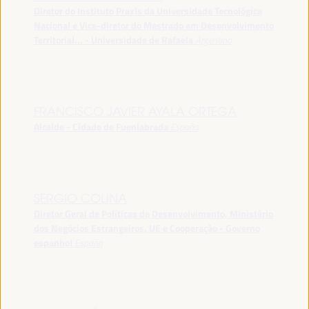
Diretor do Instituto Praxis da Universidade Tecnológica
Nacional e Vice-diretor do Mestrado em Desenvolvimento
Territorial... - Universidade de Rafaela
Argentina
FRANCISCO JAVIER AYALA ORTEGA
Alcalde - Cidade de Fuenlabrada
España
SERGIO COLINA
Diretor Geral de Políticas de Desenvolvimento, Ministério
dos Negócios Estrangeiros, UE e Cooperação - Governo
espanhol
España