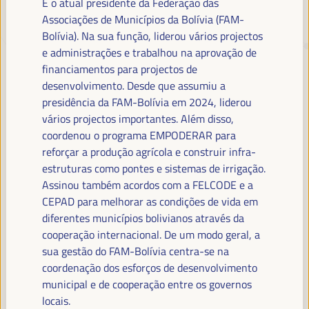
É o atual presidente da Federação das
Associações de Municípios da Bolívia (FAM-
Bolívia). Na sua função, liderou vários projectos
TRANSIÇÃO JUSTA,
e administrações e trabalhou na aprovação de
FINANCIAMENTO DO
financiamentos para projectos de
DESENVOLVIMENTO E SOLUÇÕES
desenvolvimento. Desde que assumiu a
TERRITORIAIS, O TEMA DO VI
presidência da FAM-Bolívia em 2024, liderou
vários projectos importantes. Além disso,
WFLED
coordenou o programa EMPODERAR para
reforçar a produção agrícola e construir infra-
O VI WFLED abordará as prioridades globais no tema da tripla
transição, justiça social, formação para o emprego no território,
estruturas como pontes e sistemas de irrigação.
gestão pública, parcerias público-privadas e o papel do setor privado e
Assinou também acordos com a FELCODE e a
da economia social e solidária, emprego e trabalho decente e a
CEPAD para melhorar as condições de vida em
abordagem de uma nova economia que “cuida” do território, bem
diferentes municípios bolivianos através da
como alianças multiníveis, políticas globais, nacionais e
cooperação internacional. De um modo geral, a
descentralizadas (regionais-locais).
sua gestão do FAM-Bolívia centra-se na
coordenação dos esforços de desenvolvimento
municipal e de cooperação entre os governos
Leia a nota conceitual
locais.