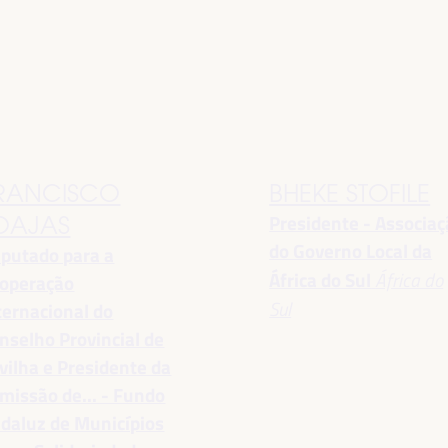
RANCISCO
BHEKE STOFILE
Presidente - Associa
OAJAS
do Governo Local da
putado para a
África do Sul
África do
operação
Sul
ternacional do
nselho Provincial de
vilha e Presidente da
missão de... - Fundo
daluz de Municípios