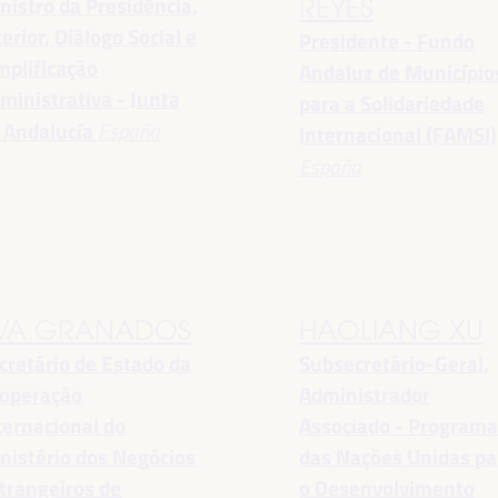
nistro da Presidência,
REYES
terior, Diálogo Social e
Presidente - Fundo
mplificação
Andaluz de Município
ministrativa - Junta
para a Solidariedade
 Andalucía
España
Internacional (FAMSI)
España
VA GRANADOS
HAOLIANG XU
cretário de Estado da
Subsecretário-Geral,
operação
Administrador
ternacional do
Associado - Program
nistério dos Negócios
das Nações Unidas pa
trangeiros de
o Desenvolvimento