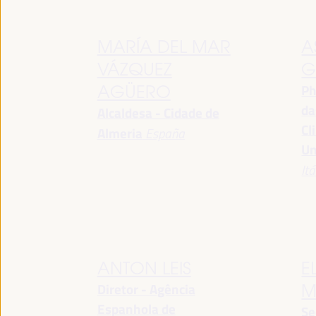
MARÍA DEL MAR
A
VÁZQUEZ
G
Ph
AGÜERO
da
Alcaldesa - Cidade de
Cl
Almeria
España
Un
Itá
ANTON LEIS
E
Diretor - Agência
M
Espanhola de
Se