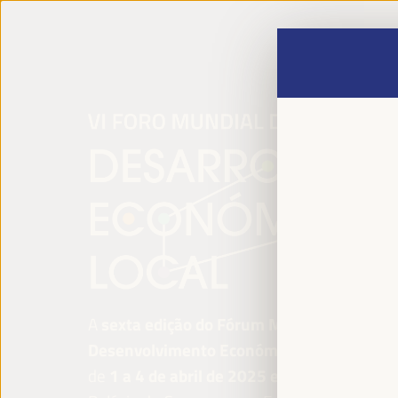
A
sexta edição do Fórum Mundial para o
Desenvolvimento Económico Local
será re
de
1 a 4 de abril de 2025 em Sevilha, Esp