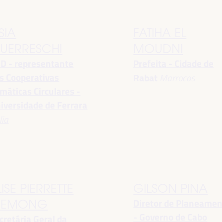
SIA
FATIHA EL
UERRESCHI
MOUDNI
D - representante
Prefeita - Cidade de
s Cooperativas
Rabat
Marrocos
imáticas Circulares -
iversidade de Ferrara
lia
LISE PIERRETTE
GILSON PINA
Diretor de Planeame
EMONG
- Governo de Cabo
cretária Geral da