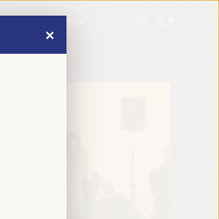
mme
Informações práticas
EN
ES
FR
PT
mme
Informações práticas
EN
ES
FR
PT