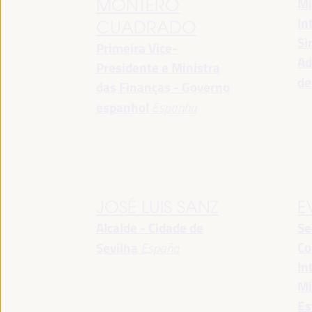
Mi
MONTERO
In
CUADRADO
Si
Primeira Vice-
Ad
Presidente e Ministra
de
das Finanças - Governo
espanhol
Espanha
JOSÉ LUIS SANZ
E
Alcalde - Cidade de
Se
Co
Sevilha
España
In
Mi
Es