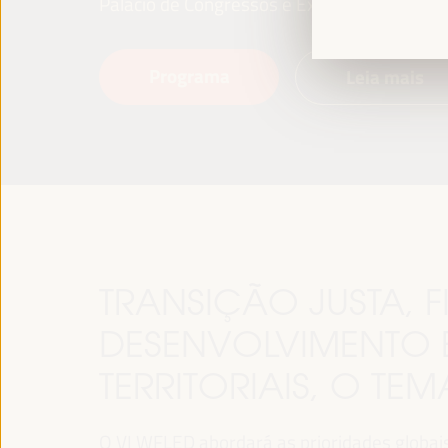
Palácio de Congressos e Exposições (FIBES)
Programa
Leia mais
TRANSIÇÃO JUSTA,
DESENVOLVIMENTO 
TERRITORIAIS, O TE
O VI WFLED abordará as prioridades globais n