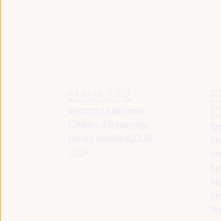
EMILIA SÁIZ
F
Secretaria General -
T
Cidades e Governos
De
Locais Unidos (CGLU)
Co
UCLG
In
Co
Se
Co
An