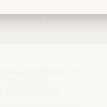
.
 FINANCIAMENTO DO
E SOLUÇÕES
MA DO VI WFLED
o tema da tripla transição, justiça social,