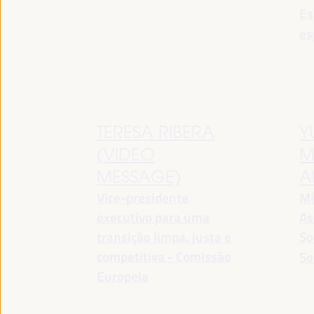
Es
es
TERESA RIBERA
Y
(VIDEO
M
MESSAGE)
A
Vice-presidente
Mi
executivo para uma
As
transição limpa, justa e
So
competitiva - Comissão
So
Europeia