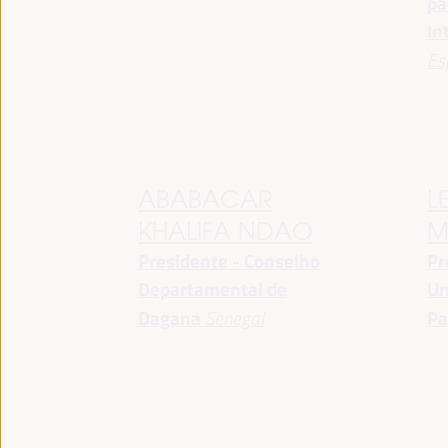
pa
In
Es
ABABACAR
L
KHALIFA NDAO
M
Presidente - Conselho
Pr
Departamental de
Un
Dagana
Senegal
Pa