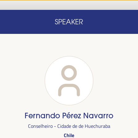
Início
Nota conceitual
Oradores
Progra
SPEAKER
Início
Nota conceitual
Oradores
Progra
Fernando Pérez Navarro
alizada
Conselheiro - Cidade de de Huechuraba
anha,
no
Chile