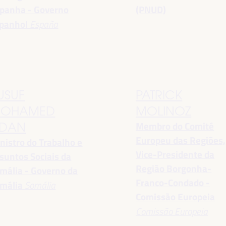
panha - Governo
(PNUD)
panhol
España
USUF
PATRICK
OHAMED
MOLINOZ
Membro do Comité
DAN
Europeu das Regiões,
nistro do Trabalho e
Vice-Presidente da
suntos Sociais da
Região Borgonha-
mália - Governo da
Franco-Condado -
mália
Somália
Comissão Europeia
Comissão Europeia