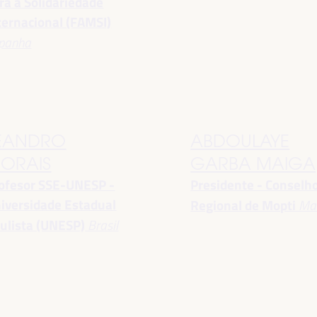
ra a Solidariedade
ternacional (FAMSI)
panha
EANDRO
ABDOULAYE
ORAIS
GARBA MAIGA
ofesor SSE-UNESP -
Presidente - Conselh
iversidade Estadual
Regional de Mopti
Mal
ulista (UNESP)
Brasil