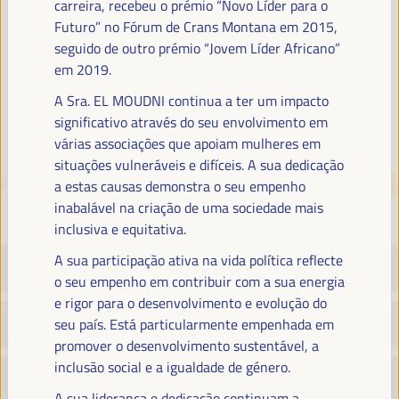
carreira, recebeu o prémio “Novo Líder para o
Futuro” no Fórum de Crans Montana em 2015,
seguido de outro prémio “Jovem Líder Africano”
em 2019.
A Sra. EL MOUDNI continua a ter um impacto
significativo através do seu envolvimento em
várias associações que apoiam mulheres em
situações vulneráveis e difíceis. A sua dedicação
PROGRAMA
Baixar PDF
a estas causas demonstra o seu empenho
inabalável na criação de uma sociedade mais
inclusiva e equitativa.
A sua participação ativa na vida política reflecte
TERÇA-FEIRA 1 ABRIL
o seu empenho em contribuir com a sua energia
e rigor para o desenvolvimento e evolução do
QUARTA-FEIRA 2 ABRIL
seu país. Está particularmente empenhada em
promover o desenvolvimento sustentável, a
inclusão social e a igualdade de género.
QUINTA-FEIRA 3 ABRIL
A sua liderança e dedicação continuam a