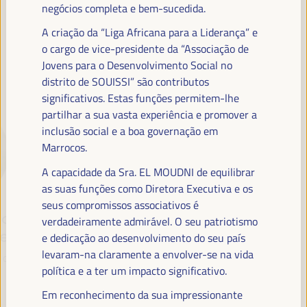
negócios completa e bem-sucedida.
A criação da “Liga Africana para a Liderança” e
o cargo de vice-presidente da “Associação de
Jovens para o Desenvolvimento Social no
PALESTRANTES
distrito de SOUISSI” são contributos
significativos. Estas funções permitem-lhe
partilhar a sua vasta experiência e promover a
inclusão social e a boa governação em
Marrocos.
A capacidade da Sra. EL MOUDNI de equilibrar
as suas funções como Diretora Executiva e os
seus compromissos associativos é
Mar
Asia Guerreschi
Fatiha El
verdadeiramente admirável. O seu patriotismo
ero
Moudni
e dedicação ao desenvolvimento do seu país
PhD - representante das
levaram-na claramente a envolver-se na vida
Cooperativas Climáticas
 de
Prefeita - Cidade de
política e a ter um impacto significativo.
Circulares - Universidade
Rabat
de Ferrara
Marrocos
Em reconhecimento da sua impressionante
Itália