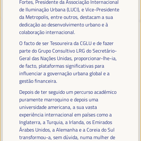
Fortes, Presidente da Associação Internacional
de Iluminação Urbana (LUCI), e Vice-Presidente
da Metropolis, entre outros, destacam a sua
TRANSIÇÃO JUSTA,
dedicação ao desenvolvimento urbano e à
FINANCIAMENTO DO
colaboração internacional.
DESENVOLVIMENTO E SOLUÇÕES
O facto de ser Tesoureira da CGLU e de fazer
TERRITORIAIS, O TEMA DO VI
parte do Grupo Consultivo LRG do Secretário-
WFLED
Geral das Nações Unidas, proporcionar-lhe-ia,
de facto, plataformas significativas para
O VI WFLED abordará as prioridades globais no tema da tripla
influenciar a governação urbana global e a
transição, justiça social, formação para o emprego no território,
gestão financeira.
gestão pública, parcerias público-privadas e o papel do setor privado e
da economia social e solidária, emprego e trabalho decente e a
Depois de ter seguido um percurso académico
abordagem de uma nova economia que “cuida” do território, bem
puramente marroquino e depois uma
como alianças multiníveis, políticas globais, nacionais e
universidade americana, a sua vasta
descentralizadas (regionais-locais).
experiência internacional em países como a
Inglaterra, a Turquia, a Irlanda, os Emirados
Árabes Unidos, a Alemanha e a Coreia do Sul
Leia a nota conceitual
transformou-a, sem dúvida, numa mulher de