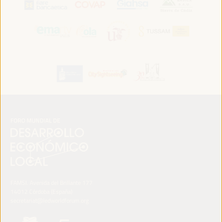
FAMSI. Avenida del Brillante 177
14012 Córdoba (España)
secretariat@ledworldforum.org