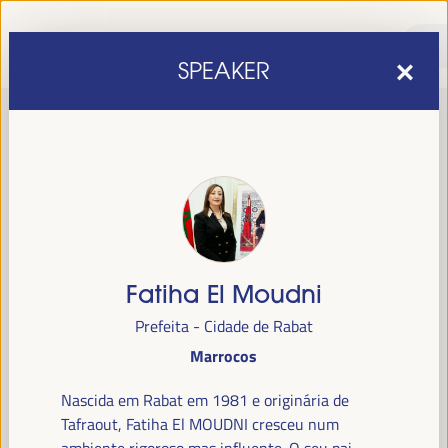
SPEAKER
Fatiha El Moudni
sexta edição do Fórum Mundial para o Desenvolvimento
A
Prefeita - Cidade de Rabat
Económico Local
1 a 4 de abril de 2025 em
será realizada de
Marrocos
Sevilha, Espanha,
no Palácio de Congressos e Exposições (FIBES).
Nascida em Rabat em 1981 e originária de
Programa
Tafraout, Fatiha El MOUDNI cresceu num
ambiente rigoroso mas influente. O seu pai,