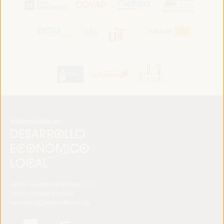
FAMSI. Avenida del Brillante 177
14012 Córdoba (España)
secretariat@ledworldforum.org