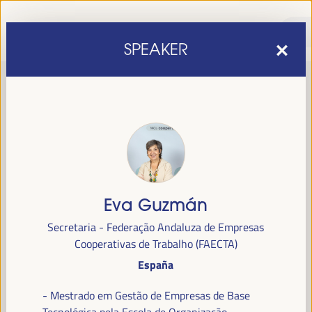
SPEAKER
Eva Guzmán
sexta edição do Fórum Mundial para o Desenvolvimento
A
Secretaria - Federação Andaluza de Empresas
Económico Local
1 a 4 de abril de 2025 em
será realizada de
Cooperativas de Trabalho (FAECTA)
Sevilha, Espanha,
no Palácio de Congressos e Exposições (FIBES).
España
Programa
- Mestrado em Gestão de Empresas de Base
Tecnológica pela Escola de Organização