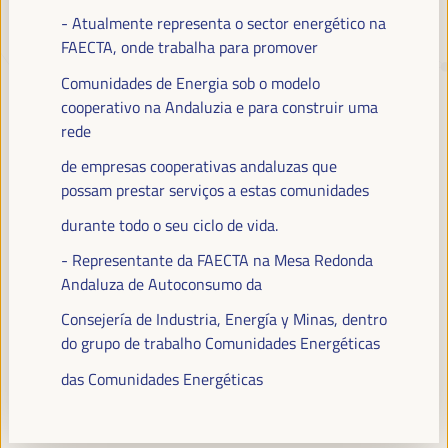
- Atualmente representa o sector energético na
FAECTA, onde trabalha para promover
TRANSIÇÃO JUSTA,
Comunidades de Energia sob o modelo
FINANCIAMENTO DO
cooperativo na Andaluzia e para construir uma
DESENVOLVIMENTO E SOLUÇÕES
rede
TERRITORIAIS, O TEMA DO VI
de empresas cooperativas andaluzas que
WFLED
possam prestar serviços a estas comunidades
O VI WFLED abordará as prioridades globais no tema da tripla
durante todo o seu ciclo de vida.
transição, justiça social, formação para o emprego no território,
- Representante da FAECTA na Mesa Redonda
gestão pública, parcerias público-privadas e o papel do setor privado e
Andaluza de Autoconsumo da
da economia social e solidária, emprego e trabalho decente e a
abordagem de uma nova economia que “cuida” do território, bem
Consejería de Industria, Energía y Minas, dentro
como alianças multiníveis, políticas globais, nacionais e
do grupo de trabalho Comunidades Energéticas
descentralizadas (regionais-locais).
das Comunidades Energéticas
Leia a nota conceitual