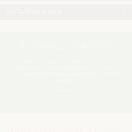
SEXTA-FEIRA 4 ABRIL
INFORMAÇÕES PRÁTICAS
Encontre detalhes essenciais, incluindo informações sobre o local,
inscrição online, acreditação, horário do programa, vistos, media,
alojamento, transportes, internet, eletricidade e contactos de
emergência.
Saber mais