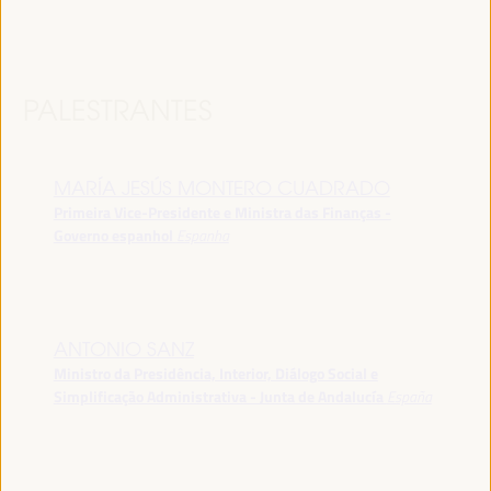
PALESTRANTES
MARÍA JESÚS MONTERO CUADRADO
Primeira Vice-Presidente e Ministra das Finanças -
Governo espanhol
Espanha
ANTONIO SANZ
Ministro da Presidência, Interior, Diálogo Social e
Simplificação Administrativa - Junta de Andalucía
España