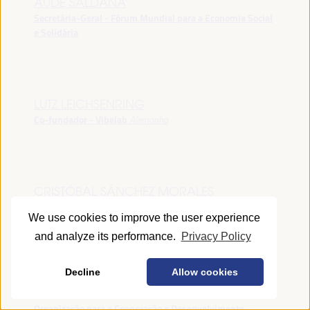
AUDE SALDANA
Secretária-Geral - Fórum Mundial para a Economia Social
e Solidária
LUTZ LEICHSENRING
Co-fundador - Vibelab
Alemanha
CRISTÓBAL SÁNCHEZ MORALES
Vice-conselheiro da Indústria - Junta de Andalucía
España
We use cookies to improve the user experience
and analyze its performance.
Privacy Policy
Decline
Allow cookies
ANNA RUBIN
Gerente do Fórum de Desenvolvimento Local -
Organização para a Cooperação e Desenvolvimento