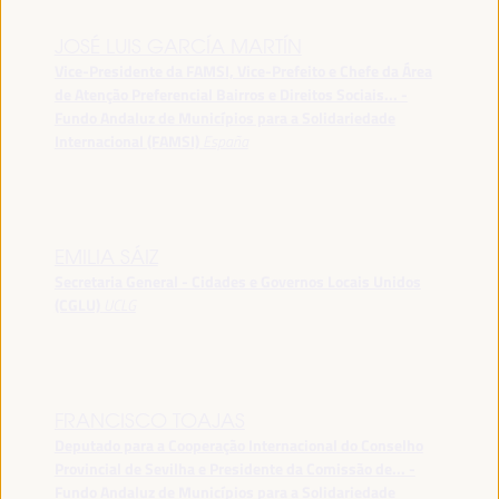
JOSÉ LUIS GARCÍA MARTÍN
Vice-Presidente da FAMSI, Vice-Prefeito e Chefe da Área
de Atenção Preferencial Bairros e Direitos Sociais... -
Fundo Andaluz de Municípios para a Solidariedade
Internacional (FAMSI)
España
EMILIA SÁIZ
Secretaria General - Cidades e Governos Locais Unidos
(CGLU)
UCLG
FRANCISCO TOAJAS
Deputado para a Cooperação Internacional do Conselho
Provincial de Sevilha e Presidente da Comissão de... -
Fundo Andaluz de Municípios para a Solidariedade