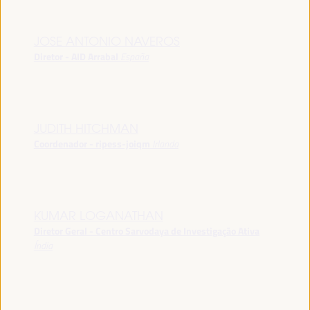
JOSE ANTONIO NAVEROS
Diretor - AID Arrabal
España
JUDITH HITCHMAN
Coordenador - ripess-joiqm
Irlanda
KUMAR LOGANATHAN
Diretor Geral - Centro Sarvodaya de Investigação Ativa
Índia