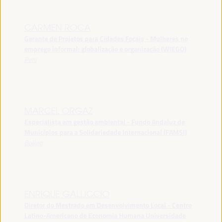
CARMEN ROCA
Gerente de Projetos para Cidades Focais - Mulheres no
emprego informal: globalização e organização (WIEGO)
Peru
MARCEL ORGAZ
Especialista em gestão ambiental - Fundo Andaluz de
Municípios para a Solidariedade Internacional (FAMSI)
Bolívia
ENRIQUE GALLICCIO
Diretor do Mestrado em Desenvolvimento Local - Centro
Latino-Americano de Economia Humana Universidade