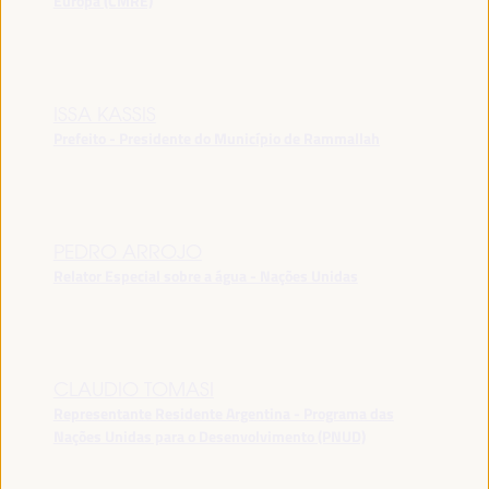
Europa (CMRE)
ISSA KASSIS
Prefeito - Presidente do Município de Rammallah
PEDRO ARROJO
Relator Especial sobre a água - Nações Unidas
CLAUDIO TOMASI
Representante Residente Argentina - Programa das
Nações Unidas para o Desenvolvimento (PNUD)