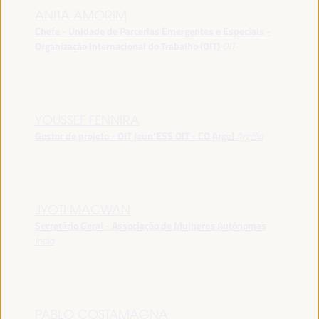
ANITA AMORIM
Chefe - Unidade de Parcerias Emergentes e Especiais -
Organização Internacional do Trabalho (OIT)
OIT
YOUSSEF FENNIRA
Gestor de projeto - OIT Jeun’ESS OIT - CO Argel
Argélia
JYOTI MACWAN
Secretário Geral - Associação de Mulheres Autónomas
Índia
PABLO COSTAMAGNA