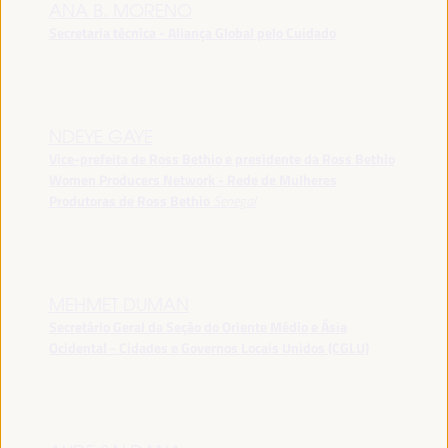
ANA B. MORENO
Secretaria técnica - Aliança Global pelo Cuidado
NDEYE GAYE
Vice-prefeita de Ross Bethio e presidente da Ross Bethio
Women Producers Network - Rede de Mulheres
Produtoras de Ross Bethio
Senegal
MEHMET DUMAN
Secretário Geral da Seção do Oriente Médio e Ásia
Ocidental - Cidades e Governos Locais Unidos (CGLU)