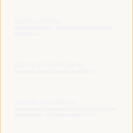
LEANDRO MORAIS
Profesor SSE-UNESP - Universidade Estadual Paulista
(UNESP)
Brasil
ABDOULAYE GARBA MAIGA
Presidente - Conselho Regional de Mopti
Mali
GEORGIA KARAVANGELI
Coordenadora da Equipa de Economia Social e Solidária e
Inovação Social - REAS Rede de redes
España