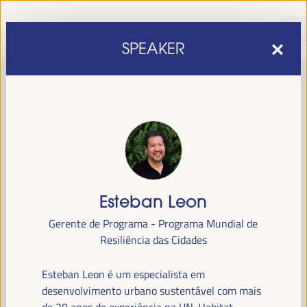
SPEAKER
Esteban Leon
sexta edição do Fórum Mundial para o Desenvolvimento
A
Gerente de Programa - Programa Mundial de
Económico Local
1 a 4 de abril de 2025 em
será realizada de
Resiliência das Cidades
Sevilha, Espanha,
no Palácio de Congressos e Exposições (FIBES).
Esteban Leon é um especialista em
Programa
desenvolvimento urbano sustentável com mais
de 20 anos de experiência na UN-Habitat.