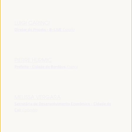
LUIGI CARINCI
Diretor do Projeto - B-LIVE
España
PIERRE HURMIC
Prefeito - Cidade de Bordéus
França
MELISSA VERGARA
Secretária de Desenvolvimento Econômico - Cidade de
Cali
Colômbia