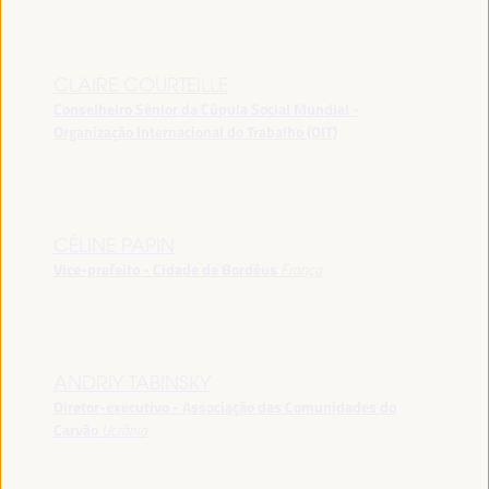
CLAIRE COURTEILLE
Conselheiro Sênior da Cúpula Social Mundial -
Organização Internacional do Trabalho (OIT)
CÉLINE PAPIN
Vice-prefeito - Cidade de Bordéus
França
ANDRIY TABINSKY
Diretor-executivo - Associação das Comunidades do
Carvão
Ucrânia