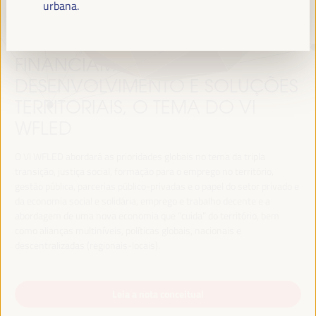
urbana.
TRANSIÇÃO JUSTA,
FINANCIAMENTO DO
DESENVOLVIMENTO E SOLUÇÕES
TERRITORIAIS, O TEMA DO VI
WFLED
O VI WFLED abordará as prioridades globais no tema da tripla
transição, justiça social, formação para o emprego no território,
gestão pública, parcerias público-privadas e o papel do setor privado e
da economia social e solidária, emprego e trabalho decente e a
abordagem de uma nova economia que “cuida” do território, bem
como alianças multiníveis, políticas globais, nacionais e
descentralizadas (regionais-locais).
Leia a nota conceitual