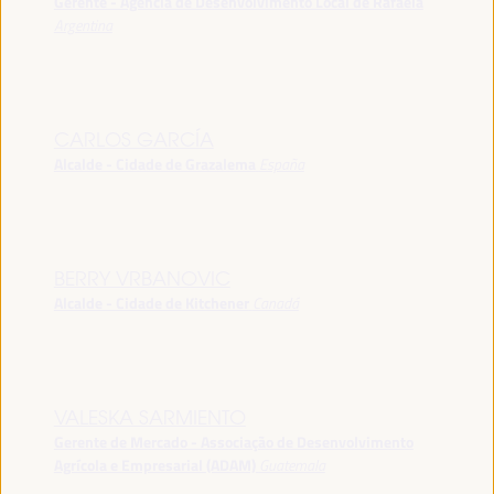
Gerente - Agência de Desenvolvimento Local de Rafaela
Argentina
CARLOS GARCÍA
Alcalde - Cidade de Grazalema
España
BERRY VRBANOVIC
Alcalde - Cidade de Kitchener
Canadá
VALESKA SARMIENTO
Gerente de Mercado - Associação de Desenvolvimento
Agrícola e Empresarial (ADAM)
Guatemala