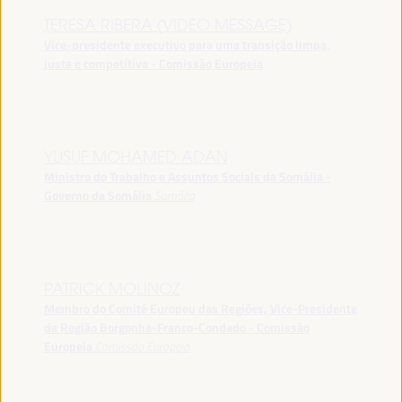
TERESA RIBERA (VIDEO MESSAGE)
Vice-presidente executivo para uma transição limpa,
justa e competitiva - Comissão Europeia
YUSUF MOHAMED ADAN
Ministro do Trabalho e Assuntos Sociais da Somália -
Governo da Somália
Somália
PATRICK MOLINOZ
Membro do Comité Europeu das Regiões, Vice-Presidente
da Região Borgonha-Franco-Condado - Comissão
Europeia
Comissão Europeia