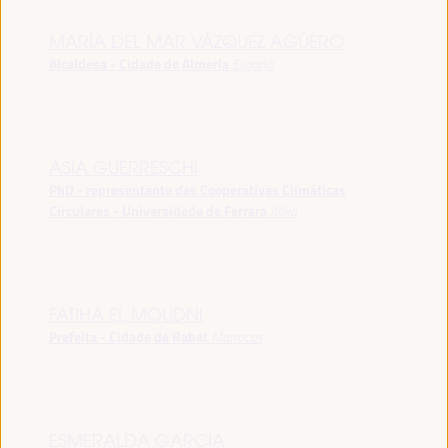
MARÍA DEL MAR VÁZQUEZ AGÜERO
Alcaldesa - Cidade de Almeria
España
ASIA GUERRESCHI
PhD - representante das Cooperativas Climáticas
Circulares - Universidade de Ferrara
Itália
FATIHA EL MOUDNI
Prefeita - Cidade de Rabat
Marrocos
ESMERALDA GARCIA