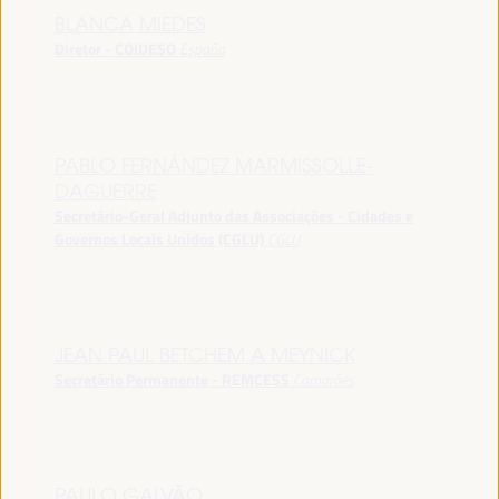
BLANCA MIEDES
Diretor - COIDESO
España
PABLO FERNÁNDEZ MARMISSOLLE-
DAGUERRE
Secretário-Geral Adjunto das Associações - Cidades e
Governos Locais Unidos (CGLU)
CGLU
JEAN PAUL BETCHEM A MEYNICK
Secretário Permanente - REMCESS
Camarões
PAULO GALVÃO