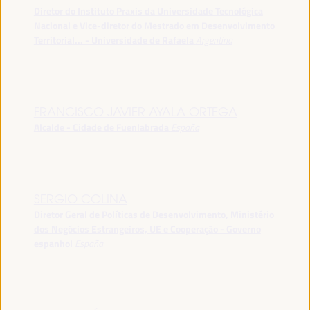
Diretor do Instituto Praxis da Universidade Tecnológica
Nacional e Vice-diretor do Mestrado em Desenvolvimento
Territorial... - Universidade de Rafaela
Argentina
FRANCISCO JAVIER AYALA ORTEGA
Alcalde - Cidade de Fuenlabrada
España
SERGIO COLINA
Diretor Geral de Políticas de Desenvolvimento, Ministério
dos Negócios Estrangeiros, UE e Cooperação - Governo
espanhol
España