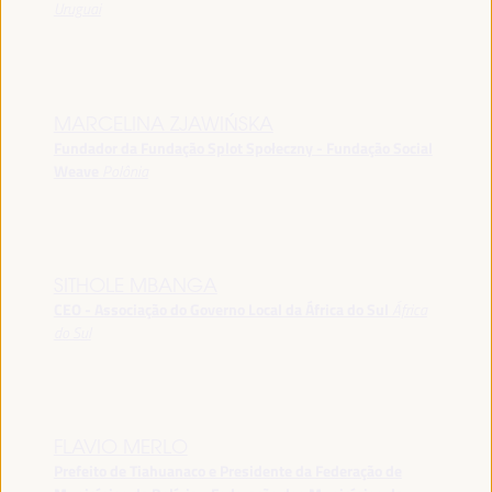
Uruguai
MARCELINA ZJAWIŃSKA
Fundador da Fundação Splot Społeczny - Fundação Social
Weave
Polônia
SITHOLE MBANGA
CEO - Associação do Governo Local da África do Sul
África
do Sul
FLAVIO MERLO
Prefeito de Tiahuanaco e Presidente da Federação de