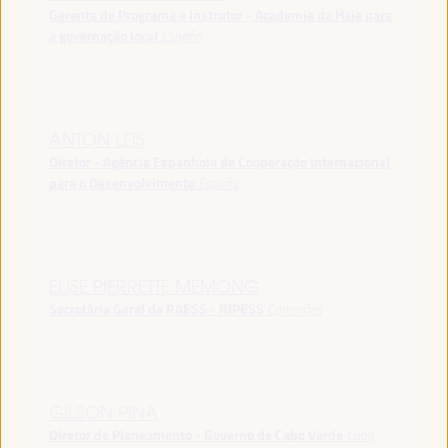
Gerente de Programa e Instrutor - Academia da Haia para
a governação local
España
ANTON LEIS
Diretor - Agência Espanhola de Cooperação Internacional
para o Desenvolvimento
España
ELISE PIERRETTE MEMONG
Secretária Geral da RAESS - RIPESS
Camarões
GILSON PINA
Diretor de Planeamento - Governo de Cabo Verde
Cabo