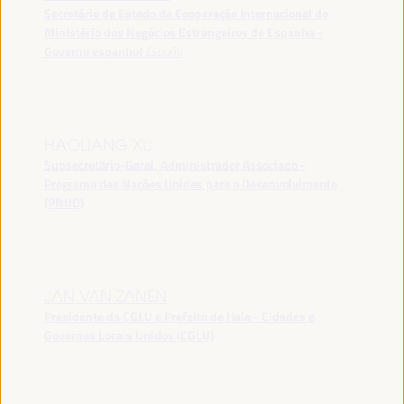
Secretário de Estado da Cooperação Internacional do
Ministério dos Negócios Estrangeiros de Espanha -
Governo espanhol
España
HAOLIANG XU
Subsecretário-Geral, Administrador Associado -
Programa das Nações Unidas para o Desenvolvimento
(PNUD)
JAN VAN ZANEN
Presidente da CGLU e Prefeito de Haia - Cidades e
Governos Locais Unidos (CGLU)