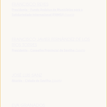
FRANCISCO REYES
Presidente - Fundo Andaluz de Municípios para a
Solidariedade Internacional (FAMSI)
España
FRANCISCO JAVIER FERNÁNDEZ DE LOS
RÍOS TORRES
Presidente - Conselho Provincial de Sevilha
España
JOSÉ LUIS SANZ
Alcalde - Cidade de Sevilha
España
EVA GRANADOS