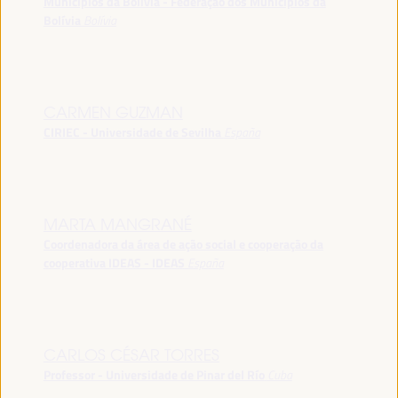
Municípios da Bolívia - Federação dos Municípios da
Bolívia
Bolívia
CARMEN GUZMAN
CIRIEC - Universidade de Sevilha
España
MARTA MANGRANÉ
Coordenadora da área de ação social e cooperação da
cooperativa IDEAS - IDEAS
España
CARLOS CÉSAR TORRES
Professor - Universidade de Pinar del Río
Cuba