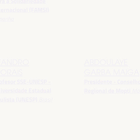
ra a Solidariedade
ternacional (FAMSI)
panha
EANDRO
ABDOULAYE
ORAIS
GARBA MAIGA
ofesor SSE-UNESP -
Presidente - Conselh
iversidade Estadual
Regional de Mopti
Mal
ulista (UNESP)
Brasil