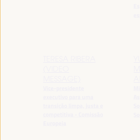
Es
es
TERESA RIBERA
Y
(VIDEO
M
MESSAGE)
A
Vice-presidente
Mi
executivo para uma
As
transição limpa, justa e
So
competitiva - Comissão
So
Europeia