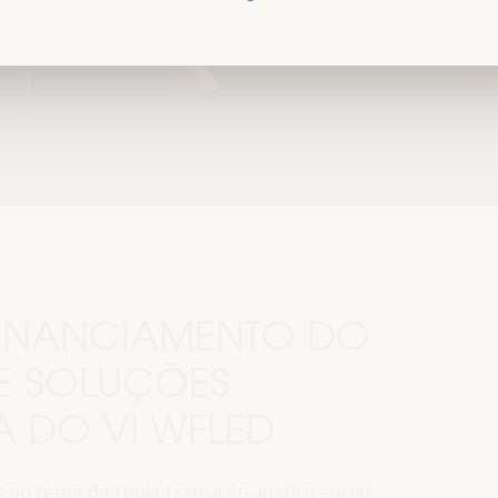
.
 FINANCIAMENTO DO
E SOLUÇÕES
MA DO VI WFLED
o tema da tripla transição, justiça social,