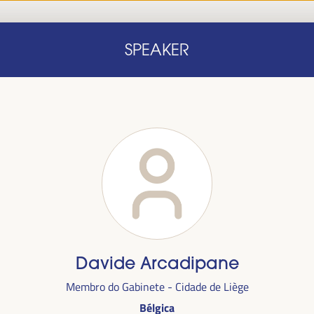
Início
Nota conceitual
Oradores
Progra
SPEAKER
Início
Nota conceitual
Oradores
Progra
Davide Arcadipane
alizada
Membro do Gabinete - Cidade de Liège
anha,
no
Bélgica