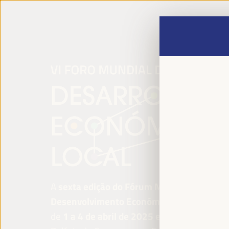
A
sexta edição do Fórum Mundial para o
Desenvolvimento Económico Local
será re
de
1 a 4 de abril de 2025 em Sevilha, Esp