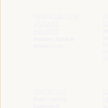
MARÍA DEL MAR
A
VÁZQUEZ
G
Ph
AGÜERO
da
Alcaldesa - Cidade de
Cl
Almeria
España
Un
Itá
ANTON LEIS
E
Diretor - Agência
M
Espanhola de
Se