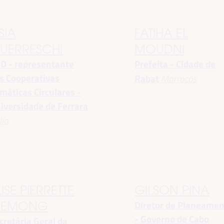
SIA
FATIHA EL
UERRESCHI
MOUDNI
D - representante
Prefeita - Cidade de
s Cooperativas
Rabat
Marrocos
imáticas Circulares -
iversidade de Ferrara
lia
LISE PIERRETTE
GILSON PINA
Diretor de Planeame
EMONG
- Governo de Cabo
cretária Geral da