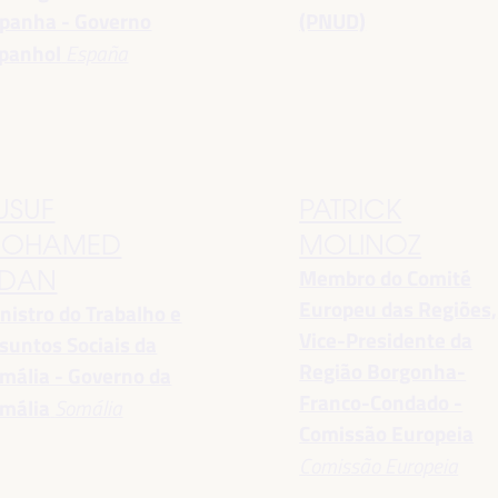
panha - Governo
(PNUD)
panhol
España
USUF
PATRICK
OHAMED
MOLINOZ
Membro do Comité
DAN
Europeu das Regiões,
nistro do Trabalho e
Vice-Presidente da
suntos Sociais da
Região Borgonha-
mália - Governo da
Franco-Condado -
mália
Somália
Comissão Europeia
Comissão Europeia