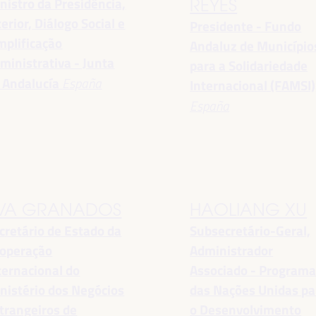
nistro da Presidência,
REYES
terior, Diálogo Social e
Presidente - Fundo
mplificação
Andaluz de Município
ministrativa - Junta
para a Solidariedade
 Andalucía
España
Internacional (FAMSI)
España
VA GRANADOS
HAOLIANG XU
cretário de Estado da
Subsecretário-Geral,
operação
Administrador
ternacional do
Associado - Program
nistério dos Negócios
das Nações Unidas pa
trangeiros de
o Desenvolvimento