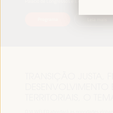
Palácio de Congressos e Exposições (FIBES)
Programa
Leia mais
TRANSIÇÃO JUSTA,
DESENVOLVIMENTO 
TERRITORIAIS, O TE
O VI WFLED abordará as prioridades globais n