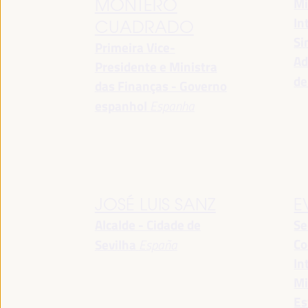
Mi
MONTERO
In
CUADRADO
Si
Primeira Vice-
Ad
Presidente e Ministra
de
das Finanças - Governo
espanhol
Espanha
JOSÉ LUIS SANZ
E
Alcalde - Cidade de
Se
Co
Sevilha
España
In
Mi
Es