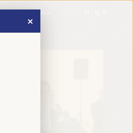
mme
Informações práticas
EN
ES
FR
PT
mme
Informações práticas
EN
ES
FR
PT