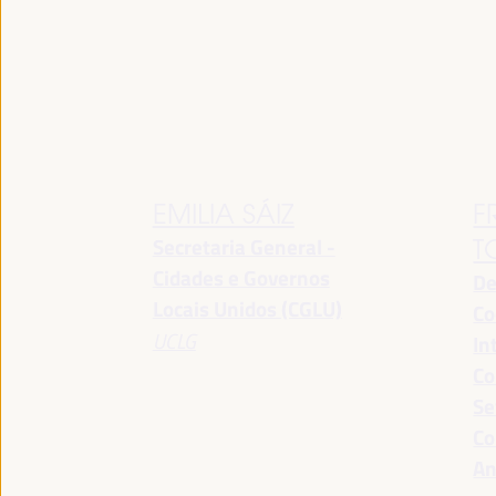
EMILIA SÁIZ
F
Secretaria General -
T
Cidades e Governos
De
Locais Unidos (CGLU)
Co
UCLG
In
Co
Se
Co
An