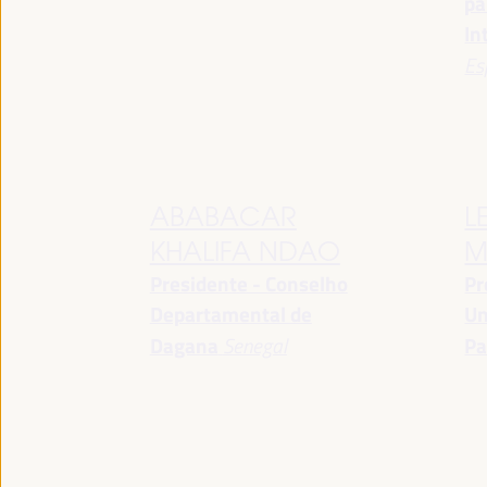
pa
In
Es
ABABACAR
L
KHALIFA NDAO
M
Presidente - Conselho
Pr
Departamental de
Un
Dagana
Senegal
Pa