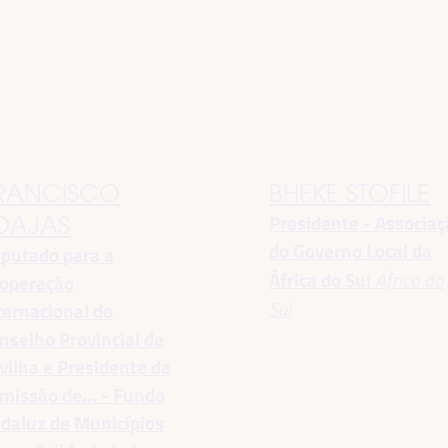
RANCISCO
BHEKE STOFILE
Presidente - Associa
OAJAS
do Governo Local da
putado para a
África do Sul
África do
operação
Sul
ternacional do
nselho Provincial de
vilha e Presidente da
missão de... - Fundo
daluz de Municípios