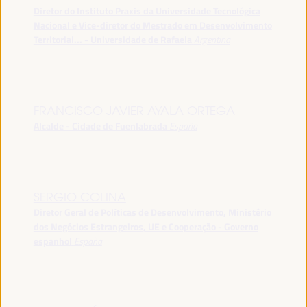
Diretor do Instituto Praxis da Universidade Tecnológica
Nacional e Vice-diretor do Mestrado em Desenvolvimento
Territorial... - Universidade de Rafaela
Argentina
FRANCISCO JAVIER AYALA ORTEGA
Alcalde - Cidade de Fuenlabrada
España
SERGIO COLINA
Diretor Geral de Políticas de Desenvolvimento, Ministério
dos Negócios Estrangeiros, UE e Cooperação - Governo
espanhol
España