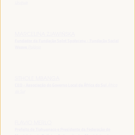
Uruguai
MARCELINA ZJAWIŃSKA
Fundador da Fundação Splot Społeczny - Fundação Social
Weave
Polônia
SITHOLE MBANGA
CEO - Associação do Governo Local da África do Sul
África
do Sul
FLAVIO MERLO
Prefeito de Tiahuanaco e Presidente da Federação de