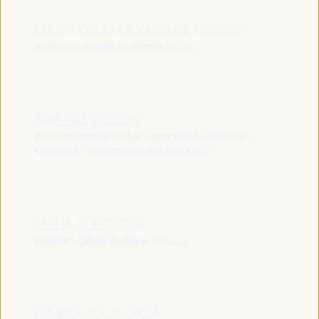
MARÍA DEL MAR VÁZQUEZ AGÜERO
Alcaldesa - Cidade de Almeria
España
ASIA GUERRESCHI
PhD - representante das Cooperativas Climáticas
Circulares - Universidade de Ferrara
Itália
FATIHA EL MOUDNI
Prefeita - Cidade de Rabat
Marrocos
ESMERALDA GARCIA