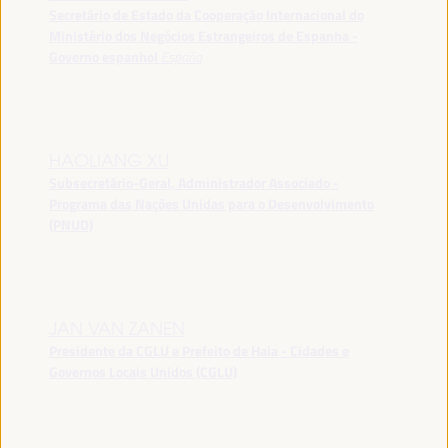
Secretário de Estado da Cooperação Internacional do
Ministério dos Negócios Estrangeiros de Espanha -
Governo espanhol
España
HAOLIANG XU
Subsecretário-Geral, Administrador Associado -
Programa das Nações Unidas para o Desenvolvimento
(PNUD)
JAN VAN ZANEN
Presidente da CGLU e Prefeito de Haia - Cidades e
Governos Locais Unidos (CGLU)