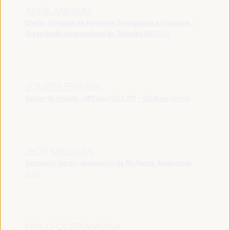
ANITA AMORIM
Chefe - Unidade de Parcerias Emergentes e Especiais -
Organização Internacional do Trabalho (OIT)
OIT
YOUSSEF FENNIRA
Gestor de projeto - OIT Jeun’ESS OIT - CO Argel
Argélia
JYOTI MACWAN
Secretário Geral - Associação de Mulheres Autónomas
Índia
PABLO COSTAMAGNA