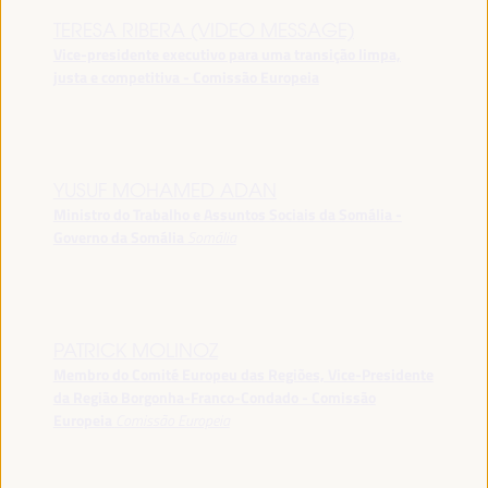
TERESA RIBERA (VIDEO MESSAGE)
Vice-presidente executivo para uma transição limpa,
justa e competitiva - Comissão Europeia
YUSUF MOHAMED ADAN
Ministro do Trabalho e Assuntos Sociais da Somália -
Governo da Somália
Somália
PATRICK MOLINOZ
Membro do Comité Europeu das Regiões, Vice-Presidente
da Região Borgonha-Franco-Condado - Comissão
Europeia
Comissão Europeia