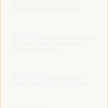
ANA B. MORENO
Secretaria técnica - Aliança Global pelo Cuidado
NDEYE GAYE
Vice-prefeita de Ross Bethio e presidente da Ross Bethio
Women Producers Network - Rede de Mulheres
Produtoras de Ross Bethio
Senegal
MEHMET DUMAN
Secretário Geral da Seção do Oriente Médio e Ásia
Ocidental - Cidades e Governos Locais Unidos (CGLU)