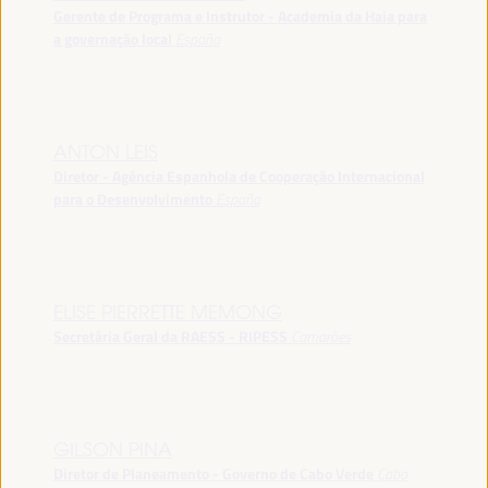
Gerente de Programa e Instrutor - Academia da Haia para
a governação local
España
ANTON LEIS
Diretor - Agência Espanhola de Cooperação Internacional
para o Desenvolvimento
España
ELISE PIERRETTE MEMONG
Secretária Geral da RAESS - RIPESS
Camarões
GILSON PINA
Diretor de Planeamento - Governo de Cabo Verde
Cabo