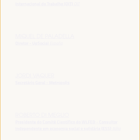
Internacional do Trabalho (OIT)
OIT
MIQUEL DE PALADELLA
Diretor - UpSocial
España
JORDI VAQUER
Secretário Geral - Metropolis
ROBERTO DI MEGLIO
Presidente do Comitê Científico do WLFED - Consultor
independente em economia social e solidária (ESS)
Itália