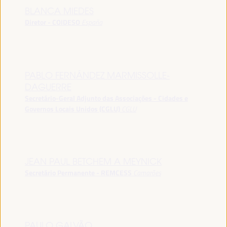
BLANCA MIEDES
Diretor - COIDESO
España
PABLO FERNÁNDEZ MARMISSOLLE-
DAGUERRE
Secretário-Geral Adjunto das Associações - Cidades e
Governos Locais Unidos (CGLU)
CGLU
JEAN PAUL BETCHEM A MEYNICK
Secretário Permanente - REMCESS
Camarões
PAULO GALVÃO