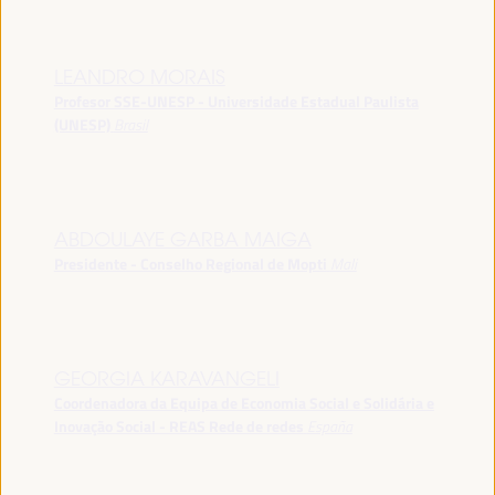
LEANDRO MORAIS
Profesor SSE-UNESP - Universidade Estadual Paulista
(UNESP)
Brasil
ABDOULAYE GARBA MAIGA
Presidente - Conselho Regional de Mopti
Mali
GEORGIA KARAVANGELI
Coordenadora da Equipa de Economia Social e Solidária e
Inovação Social - REAS Rede de redes
España