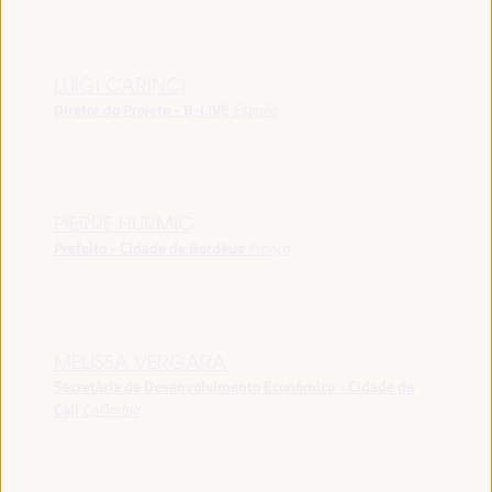
LUIGI CARINCI
Diretor do Projeto - B-LIVE
España
PIERRE HURMIC
Prefeito - Cidade de Bordéus
França
MELISSA VERGARA
Secretária de Desenvolvimento Econômico - Cidade de
Cali
Colômbia