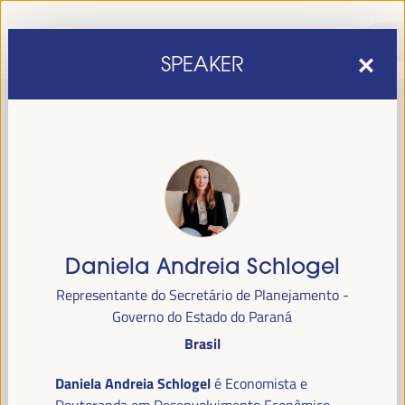
SPEAKER
Daniela Andreia Schlogel
sexta edição do Fórum Mundial para o Desenvolvimento
A
Representante do Secretário de Planejamento -
Económico Local
1 a 4 de abril de 2025 em
será realizada de
Governo do Estado do Paraná
Sevilha, Espanha,
no Palácio de Congressos e Exposições (FIBES).
Brasil
Programa
Daniela Andreia Schlogel
é Economista e
Doutoranda em Desenvolvimento Econômico