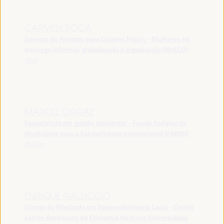
CARMEN ROCA
Gerente de Projetos para Cidades Focais - Mulheres no
emprego informal: globalização e organização (WIEGO)
Peru
MARCEL ORGAZ
Especialista em gestão ambiental - Fundo Andaluz de
Municípios para a Solidariedade Internacional (FAMSI)
Bolívia
ENRIQUE GALLICCIO
Diretor do Mestrado em Desenvolvimento Local - Centro
Latino-Americano de Economia Humana Universidade