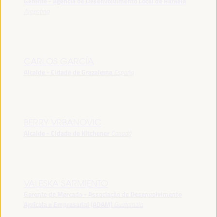
Gerente - Agência de Desenvolvimento Local de Rafaela
Argentina
CARLOS GARCÍA
Alcalde - Cidade de Grazalema
España
BERRY VRBANOVIC
Alcalde - Cidade de Kitchener
Canadá
VALESKA SARMIENTO
Gerente de Mercado - Associação de Desenvolvimento
Agrícola e Empresarial (ADAM)
Guatemala