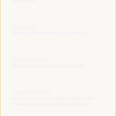
Europa (CMRE)
ISSA KASSIS
Prefeito - Presidente do Município de Rammallah
PEDRO ARROJO
Relator Especial sobre a água - Nações Unidas
CLAUDIO TOMASI
Representante Residente Argentina - Programa das
Nações Unidas para o Desenvolvimento (PNUD)