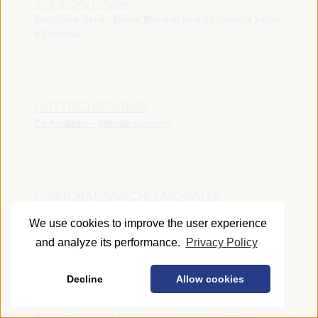
AUDE SALDANA
Secretária-Geral - Fórum Mundial para a Economia Social
e Solidária
LUTZ LEICHSENRING
Co-fundador - Vibelab
Alemanha
CRISTÓBAL SÁNCHEZ MORALES
Vice-conselheiro da Indústria - Junta de Andalucía
España
We use cookies to improve the user experience
and analyze its performance.
Privacy Policy
Decline
Allow cookies
ANNA RUBIN
Gerente do Fórum de Desenvolvimento Local -
Organização para a Cooperação e Desenvolvimento