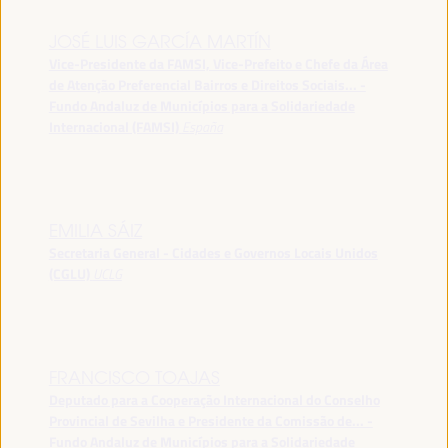
JOSÉ LUIS GARCÍA MARTÍN
Vice-Presidente da FAMSI, Vice-Prefeito e Chefe da Área
de Atenção Preferencial Bairros e Direitos Sociais... -
Fundo Andaluz de Municípios para a Solidariedade
Internacional (FAMSI)
España
EMILIA SÁIZ
Secretaria General - Cidades e Governos Locais Unidos
(CGLU)
UCLG
FRANCISCO TOAJAS
Deputado para a Cooperação Internacional do Conselho
Provincial de Sevilha e Presidente da Comissão de... -
Fundo Andaluz de Municípios para a Solidariedade