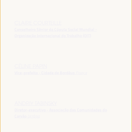
CLAIRE COURTEILLE
Conselheiro Sênior da Cúpula Social Mundial -
Organização Internacional do Trabalho (OIT)
CÉLINE PAPIN
Vice-prefeito - Cidade de Bordéus
França
ANDRIY TABINSKY
Diretor-executivo - Associação das Comunidades do
Carvão
Ucrânia