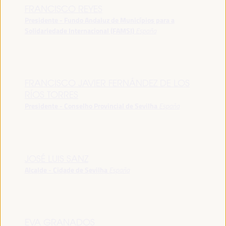
FRANCISCO REYES
Presidente - Fundo Andaluz de Municípios para a
Solidariedade Internacional (FAMSI)
España
FRANCISCO JAVIER FERNÁNDEZ DE LOS
RÍOS TORRES
Presidente - Conselho Provincial de Sevilha
España
JOSÉ LUIS SANZ
Alcalde - Cidade de Sevilha
España
EVA GRANADOS