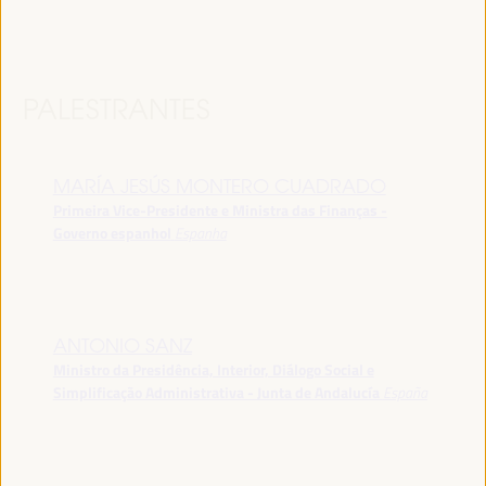
PALESTRANTES
MARÍA JESÚS MONTERO CUADRADO
Primeira Vice-Presidente e Ministra das Finanças -
Governo espanhol
Espanha
ANTONIO SANZ
Ministro da Presidência, Interior, Diálogo Social e
Simplificação Administrativa - Junta de Andalucía
España