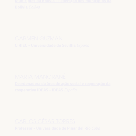
Municípios da Bolívia - Federação dos Municípios da
Bolívia
Bolívia
CARMEN GUZMAN
CIRIEC - Universidade de Sevilha
España
MARTA MANGRANÉ
Coordenadora da área de ação social e cooperação da
cooperativa IDEAS - IDEAS
España
CARLOS CÉSAR TORRES
Professor - Universidade de Pinar del Río
Cuba