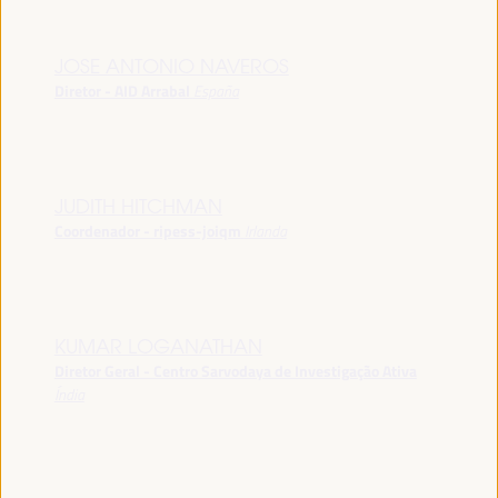
JOSE ANTONIO NAVEROS
Diretor - AID Arrabal
España
JUDITH HITCHMAN
Coordenador - ripess-joiqm
Irlanda
KUMAR LOGANATHAN
Diretor Geral - Centro Sarvodaya de Investigação Ativa
Índia