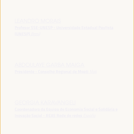
LEANDRO MORAIS
Profesor SSE-UNESP - Universidade Estadual Paulista
(UNESP)
Brasil
ABDOULAYE GARBA MAIGA
Presidente - Conselho Regional de Mopti
Mali
GEORGIA KARAVANGELI
Coordenadora da Equipa de Economia Social e Solidária e
Inovação Social - REAS Rede de redes
España