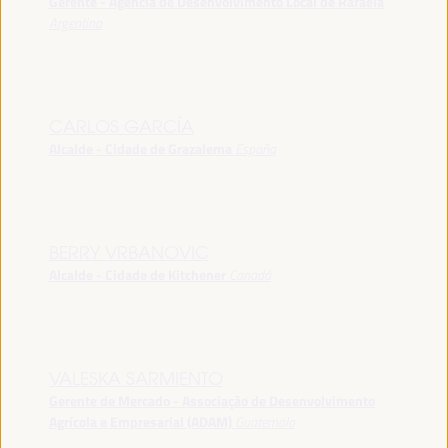
Gerente - Agência de Desenvolvimento Local de Rafaela
Argentina
CARLOS GARCÍA
Alcalde - Cidade de Grazalema
España
BERRY VRBANOVIC
Alcalde - Cidade de Kitchener
Canadá
VALESKA SARMIENTO
Gerente de Mercado - Associação de Desenvolvimento
Agrícola e Empresarial (ADAM)
Guatemala