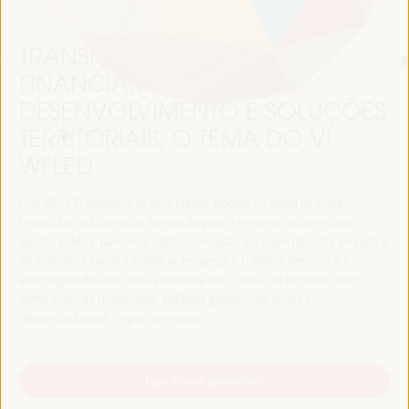
TRANSIÇÃO JUSTA,
FINANCIAMENTO DO
DESENVOLVIMENTO E SOLUÇÕES
TERRITORIAIS, O TEMA DO VI
WFLED
O VI WFLED abordará as prioridades globais no tema da tripla
transição, justiça social, formação para o emprego no território,
gestão pública, parcerias público-privadas e o papel do setor privado e
da economia social e solidária, emprego e trabalho decente e a
abordagem de uma nova economia que “cuida” do território, bem
como alianças multiníveis, políticas globais, nacionais e
descentralizadas (regionais-locais).
Leia a nota conceitual