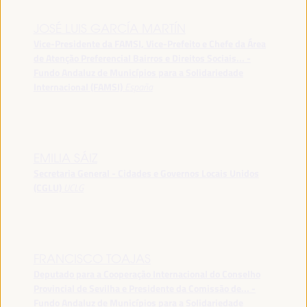
JOSÉ LUIS GARCÍA MARTÍN
Vice-Presidente da FAMSI, Vice-Prefeito e Chefe da Área
de Atenção Preferencial Bairros e Direitos Sociais... -
Fundo Andaluz de Municípios para a Solidariedade
Internacional (FAMSI)
España
EMILIA SÁIZ
Secretaria General - Cidades e Governos Locais Unidos
(CGLU)
UCLG
FRANCISCO TOAJAS
Deputado para a Cooperação Internacional do Conselho
Provincial de Sevilha e Presidente da Comissão de... -
Fundo Andaluz de Municípios para a Solidariedade