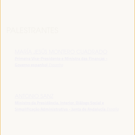
PALESTRANTES
MARÍA JESÚS MONTERO CUADRADO
Primeira Vice-Presidente e Ministra das Finanças -
Governo espanhol
Espanha
ANTONIO SANZ
Ministro da Presidência, Interior, Diálogo Social e
Simplificação Administrativa - Junta de Andalucía
España