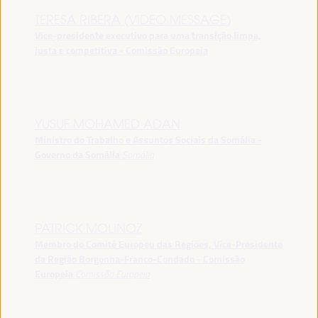
TERESA RIBERA (VIDEO MESSAGE)
Vice-presidente executivo para uma transição limpa,
justa e competitiva - Comissão Europeia
YUSUF MOHAMED ADAN
Ministro do Trabalho e Assuntos Sociais da Somália -
Governo da Somália
Somália
PATRICK MOLINOZ
Membro do Comité Europeu das Regiões, Vice-Presidente
da Região Borgonha-Franco-Condado - Comissão
Europeia
Comissão Europeia