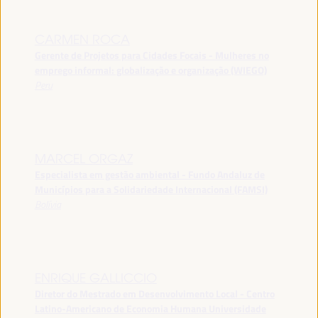
CARMEN ROCA
Gerente de Projetos para Cidades Focais - Mulheres no
emprego informal: globalização e organização (WIEGO)
Peru
MARCEL ORGAZ
Especialista em gestão ambiental - Fundo Andaluz de
Municípios para a Solidariedade Internacional (FAMSI)
Bolívia
ENRIQUE GALLICCIO
Diretor do Mestrado em Desenvolvimento Local - Centro
Latino-Americano de Economia Humana Universidade