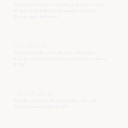
Secretário de Estado da Cooperação Internacional do
Ministério dos Negócios Estrangeiros de Espanha -
Governo espanhol
España
HAOLIANG XU
Subsecretário-Geral, Administrador Associado -
Programa das Nações Unidas para o Desenvolvimento
(PNUD)
JAN VAN ZANEN
Presidente da CGLU e Prefeito de Haia - Cidades e
Governos Locais Unidos (CGLU)