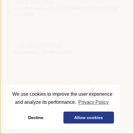
AUDE SALDANA
Secretária-Geral - Fórum Mundial para a Economia Social
e Solidária
LUTZ LEICHSENRING
Co-fundador - Vibelab
Alemanha
CRISTÓBAL SÁNCHEZ MORALES
Vice-conselheiro da Indústria - Junta de Andalucía
España
We use cookies to improve the user experience
and analyze its performance.
Privacy Policy
Decline
Allow cookies
ANNA RUBIN
Gerente do Fórum de Desenvolvimento Local -
Organização para a Cooperação e Desenvolvimento