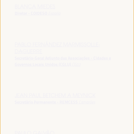
BLANCA MIEDES
Diretor - COIDESO
España
PABLO FERNÁNDEZ MARMISSOLLE-
DAGUERRE
Secretário-Geral Adjunto das Associações - Cidades e
Governos Locais Unidos (CGLU)
CGLU
JEAN PAUL BETCHEM A MEYNICK
Secretário Permanente - REMCESS
Camarões
PAULO GALVÃO