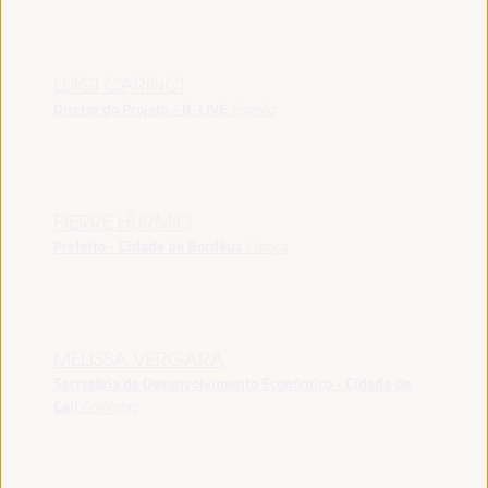
LUIGI CARINCI
Diretor do Projeto - B-LIVE
España
PIERRE HURMIC
Prefeito - Cidade de Bordéus
França
MELISSA VERGARA
Secretária de Desenvolvimento Econômico - Cidade de
Cali
Colômbia