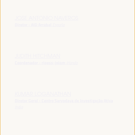
JOSE ANTONIO NAVEROS
Diretor - AID Arrabal
España
JUDITH HITCHMAN
Coordenador - ripess-joiqm
Irlanda
KUMAR LOGANATHAN
Diretor Geral - Centro Sarvodaya de Investigação Ativa
Índia