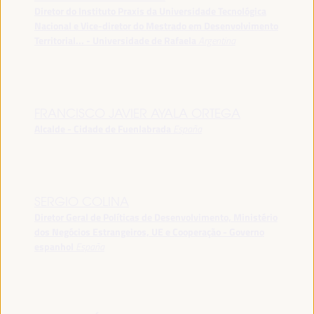
Diretor do Instituto Praxis da Universidade Tecnológica
Nacional e Vice-diretor do Mestrado em Desenvolvimento
Territorial... - Universidade de Rafaela
Argentina
FRANCISCO JAVIER AYALA ORTEGA
Alcalde - Cidade de Fuenlabrada
España
SERGIO COLINA
Diretor Geral de Políticas de Desenvolvimento, Ministério
dos Negócios Estrangeiros, UE e Cooperação - Governo
espanhol
España