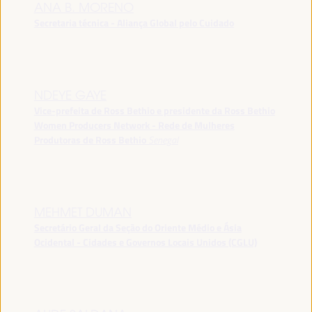
ANA B. MORENO
Secretaria técnica - Aliança Global pelo Cuidado
NDEYE GAYE
Vice-prefeita de Ross Bethio e presidente da Ross Bethio
Women Producers Network - Rede de Mulheres
Produtoras de Ross Bethio
Senegal
MEHMET DUMAN
Secretário Geral da Seção do Oriente Médio e Ásia
Ocidental - Cidades e Governos Locais Unidos (CGLU)