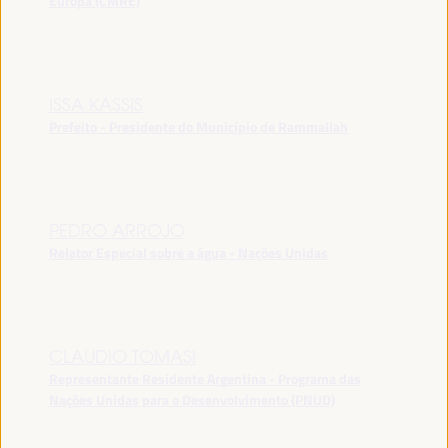
Europa (CMRE)
ISSA KASSIS
Prefeito - Presidente do Município de Rammallah
PEDRO ARROJO
Relator Especial sobre a água - Nações Unidas
CLAUDIO TOMASI
Representante Residente Argentina - Programa das
Nações Unidas para o Desenvolvimento (PNUD)