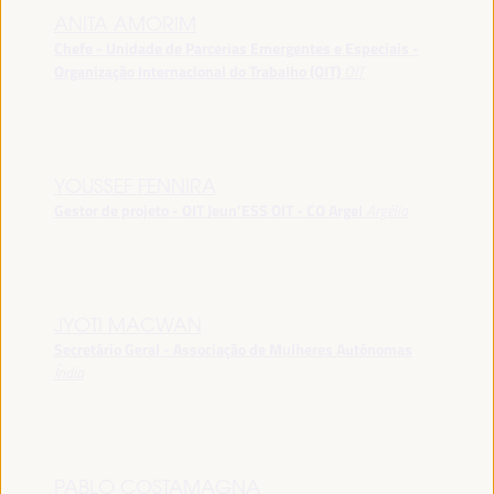
ANITA AMORIM
Chefe - Unidade de Parcerias Emergentes e Especiais -
Organização Internacional do Trabalho (OIT)
OIT
YOUSSEF FENNIRA
Gestor de projeto - OIT Jeun’ESS OIT - CO Argel
Argélia
JYOTI MACWAN
Secretário Geral - Associação de Mulheres Autónomas
Índia
PABLO COSTAMAGNA