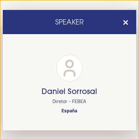
SPEAKER
Daniel Sorrosal
sexta edição do Fórum Mundial para o Desenvolvimento
A
Diretor - FEBEA
Económico Local
1 a 4 de abril de 2025 em
será realizada de
España
Sevilha, Espanha,
no Palácio de Congressos e Exposições (FIBES).
Programa