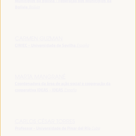
Municípios da Bolívia - Federação dos Municípios da
Bolívia
Bolívia
CARMEN GUZMAN
CIRIEC - Universidade de Sevilha
España
MARTA MANGRANÉ
Coordenadora da área de ação social e cooperação da
cooperativa IDEAS - IDEAS
España
CARLOS CÉSAR TORRES
Professor - Universidade de Pinar del Río
Cuba