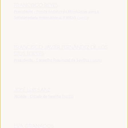
FRANCISCO REYES
Presidente - Fundo Andaluz de Municípios para a
Solidariedade Internacional (FAMSI)
España
FRANCISCO JAVIER FERNÁNDEZ DE LOS
RÍOS TORRES
Presidente - Conselho Provincial de Sevilha
España
JOSÉ LUIS SANZ
Alcalde - Cidade de Sevilha
España
EVA GRANADOS