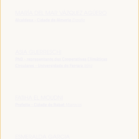
MARÍA DEL MAR VÁZQUEZ AGÜERO
Alcaldesa - Cidade de Almeria
España
ASIA GUERRESCHI
PhD - representante das Cooperativas Climáticas
Circulares - Universidade de Ferrara
Itália
FATIHA EL MOUDNI
Prefeita - Cidade de Rabat
Marrocos
ESMERALDA GARCIA