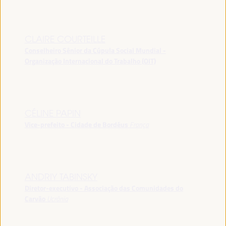
CLAIRE COURTEILLE
Conselheiro Sênior da Cúpula Social Mundial -
Organização Internacional do Trabalho (OIT)
CÉLINE PAPIN
Vice-prefeito - Cidade de Bordéus
França
ANDRIY TABINSKY
Diretor-executivo - Associação das Comunidades do
Carvão
Ucrânia