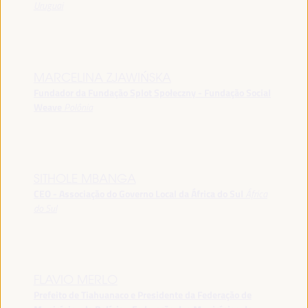
Uruguai
MARCELINA ZJAWIŃSKA
Fundador da Fundação Splot Społeczny - Fundação Social
Weave
Polônia
SITHOLE MBANGA
CEO - Associação do Governo Local da África do Sul
África
do Sul
FLAVIO MERLO
Prefeito de Tiahuanaco e Presidente da Federação de