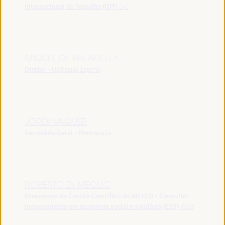
Internacional do Trabalho (OIT)
OIT
MIQUEL DE PALADELLA
Diretor - UpSocial
España
JORDI VAQUER
Secretário Geral - Metropolis
ROBERTO DI MEGLIO
Presidente do Comitê Científico do WLFED - Consultor
independente em economia social e solidária (ESS)
Itália