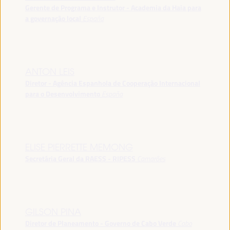
Gerente de Programa e Instrutor - Academia da Haia para
a governação local
España
ANTON LEIS
Diretor - Agência Espanhola de Cooperação Internacional
para o Desenvolvimento
España
ELISE PIERRETTE MEMONG
Secretária Geral da RAESS - RIPESS
Camarões
GILSON PINA
Diretor de Planeamento - Governo de Cabo Verde
Cabo