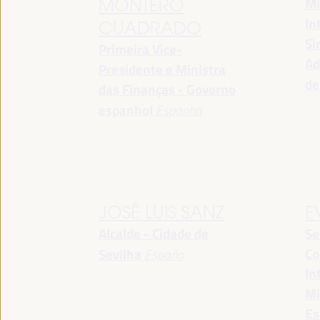
Mi
MONTERO
In
CUADRADO
Si
Primeira Vice-
Ad
Presidente e Ministra
de
das Finanças - Governo
espanhol
Espanha
JOSÉ LUIS SANZ
E
Alcalde - Cidade de
Se
Co
Sevilha
España
In
Mi
Es