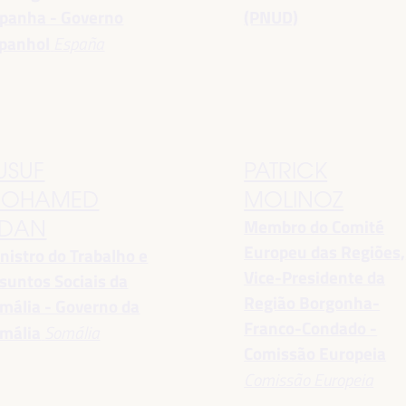
panha - Governo
(PNUD)
panhol
España
USUF
PATRICK
OHAMED
MOLINOZ
Membro do Comité
DAN
Europeu das Regiões,
nistro do Trabalho e
Vice-Presidente da
suntos Sociais da
Região Borgonha-
mália - Governo da
Franco-Condado -
mália
Somália
Comissão Europeia
Comissão Europeia