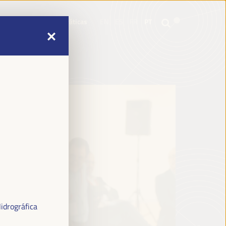
mme
Informações práticas
EN
ES
FR
PT
mme
Informações práticas
EN
ES
FR
PT
idrográfica