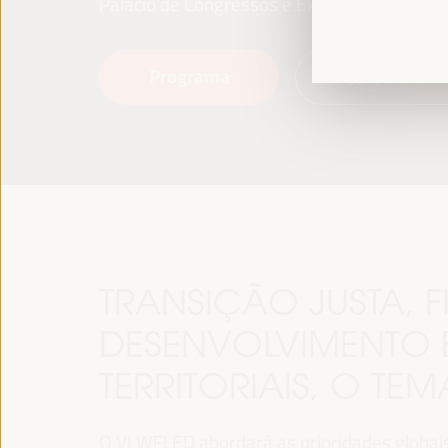
Palácio de Congressos e Exposições (FIBES)
Programa
Leia mais
TRANSIÇÃO JUSTA,
DESENVOLVIMENTO 
TERRITORIAIS, O TE
O VI WFLED abordará as prioridades globais n