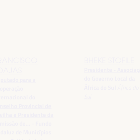
RANCISCO
BHEKE STOFILE
Presidente - Associa
OAJAS
do Governo Local da
putado para a
África do Sul
África do
operação
Sul
ternacional do
nselho Provincial de
vilha e Presidente da
missão de... - Fundo
daluz de Municípios