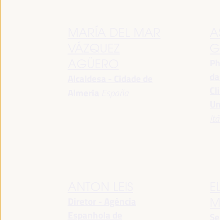
MARÍA DEL MAR
A
VÁZQUEZ
G
Ph
AGÜERO
da
Alcaldesa - Cidade de
Cl
Almeria
España
Un
Itá
ANTON LEIS
E
Diretor - Agência
M
Espanhola de
Se