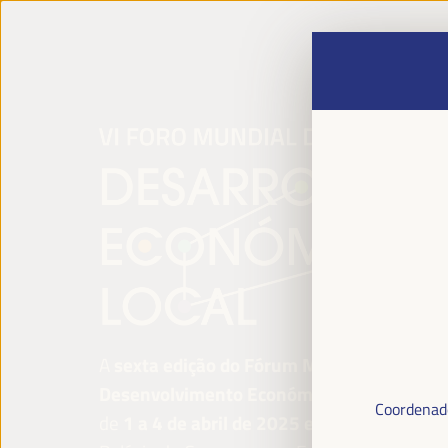
A
sexta edição do Fórum Mundial para o
Desenvolvimento Económico Local
será re
Coordenado
de
1 a 4 de abril de 2025 em Sevilha, Esp