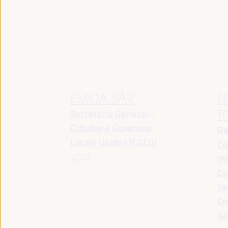
EMILIA SÁIZ
F
Secretaria General -
T
Cidades e Governos
De
Locais Unidos (CGLU)
Co
UCLG
In
Co
Se
Co
An