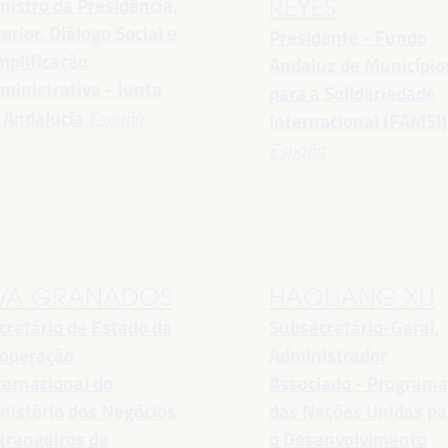
nistro da Presidência,
REYES
terior, Diálogo Social e
Presidente - Fundo
mplificação
Andaluz de Município
ministrativa - Junta
para a Solidariedade
 Andalucía
España
Internacional (FAMSI)
España
VA GRANADOS
HAOLIANG XU
cretário de Estado da
Subsecretário-Geral,
operação
Administrador
ternacional do
Associado - Program
nistério dos Negócios
das Nações Unidas pa
trangeiros de
o Desenvolvimento