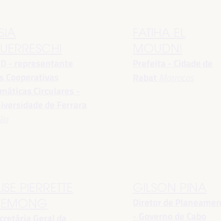
SIA
FATIHA EL
UERRESCHI
MOUDNI
D - representante
Prefeita - Cidade de
s Cooperativas
Rabat
Marrocos
imáticas Circulares -
iversidade de Ferrara
lia
LISE PIERRETTE
GILSON PINA
Diretor de Planeame
EMONG
- Governo de Cabo
cretária Geral da