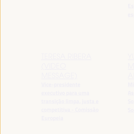
Es
es
TERESA RIBERA
Y
(VIDEO
M
MESSAGE)
A
Vice-presidente
Mi
executivo para uma
As
transição limpa, justa e
So
competitiva - Comissão
So
Europeia