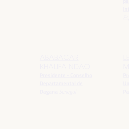
pa
In
Es
ABABACAR
L
KHALIFA NDAO
M
Presidente - Conselho
Pr
Departamental de
Un
Dagana
Senegal
Pa