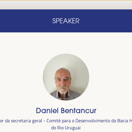
Início
Nota conceitual
Oradores
Progra
SPEAKER
Início
Nota conceitual
Oradores
Progra
Daniel Bentancur
alizada
r da secretaria geral - Comité para o Desenvolvimento da Bacia H
anha,
no
do Rio Uruguai