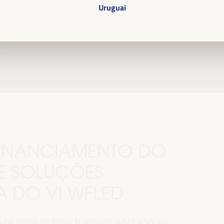
.
Uruguai
 FINANCIAMENTO DO
E SOLUÇÕES
MA DO VI WFLED
o tema da tripla transição, justiça social,