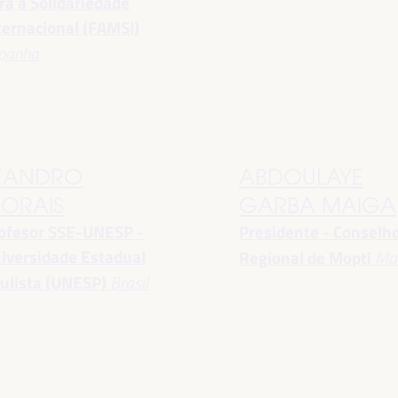
ra a Solidariedade
ternacional (FAMSI)
panha
EANDRO
ABDOULAYE
ORAIS
GARBA MAIGA
ofesor SSE-UNESP -
Presidente - Conselh
iversidade Estadual
Regional de Mopti
Mal
ulista (UNESP)
Brasil