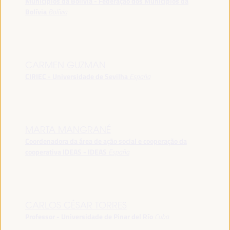
Municípios da Bolívia - Federação dos Municípios da
Bolívia
Bolívia
CARMEN GUZMAN
CIRIEC - Universidade de Sevilha
España
MARTA MANGRANÉ
Coordenadora da área de ação social e cooperação da
cooperativa IDEAS - IDEAS
España
CARLOS CÉSAR TORRES
Professor - Universidade de Pinar del Río
Cuba