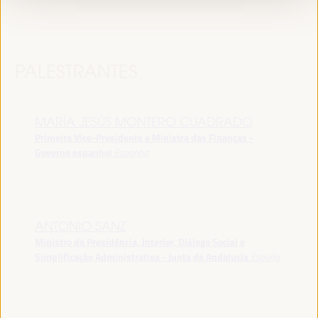
PALESTRANTES
MARÍA JESÚS MONTERO CUADRADO
Primeira Vice-Presidente e Ministra das Finanças -
Governo espanhol
Espanha
ANTONIO SANZ
Ministro da Presidência, Interior, Diálogo Social e
Simplificação Administrativa - Junta de Andalucía
España