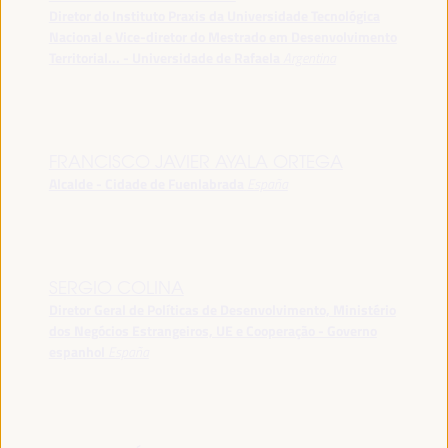
Diretor do Instituto Praxis da Universidade Tecnológica
Nacional e Vice-diretor do Mestrado em Desenvolvimento
Territorial... - Universidade de Rafaela
Argentina
FRANCISCO JAVIER AYALA ORTEGA
Alcalde - Cidade de Fuenlabrada
España
SERGIO COLINA
Diretor Geral de Políticas de Desenvolvimento, Ministério
dos Negócios Estrangeiros, UE e Cooperação - Governo
espanhol
España