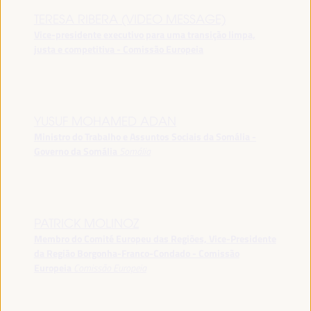
TERESA RIBERA (VIDEO MESSAGE)
Vice-presidente executivo para uma transição limpa,
justa e competitiva - Comissão Europeia
YUSUF MOHAMED ADAN
Ministro do Trabalho e Assuntos Sociais da Somália -
Governo da Somália
Somália
PATRICK MOLINOZ
Membro do Comité Europeu das Regiões, Vice-Presidente
da Região Borgonha-Franco-Condado - Comissão
Europeia
Comissão Europeia