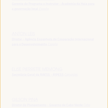
Gerente de Programa e Instrutor - Academia da Haia para
a governação local
España
ANTON LEIS
Diretor - Agência Espanhola de Cooperação Internacional
para o Desenvolvimento
España
ELISE PIERRETTE MEMONG
Secretária Geral da RAESS - RIPESS
Camarões
GILSON PINA
Diretor de Planeamento - Governo de Cabo Verde
Cabo