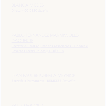
BLANCA MIEDES
Diretor - COIDESO
España
PABLO FERNÁNDEZ MARMISSOLLE-
DAGUERRE
Secretário-Geral Adjunto das Associações - Cidades e
Governos Locais Unidos (CGLU)
CGLU
JEAN PAUL BETCHEM A MEYNICK
Secretário Permanente - REMCESS
Camarões
PAULO GALVÃO