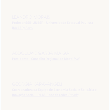
LEANDRO MORAIS
Profesor SSE-UNESP - Universidade Estadual Paulista
(UNESP)
Brasil
ABDOULAYE GARBA MAIGA
Presidente - Conselho Regional de Mopti
Mali
GEORGIA KARAVANGELI
Coordenadora da Equipa de Economia Social e Solidária e
Inovação Social - REAS Rede de redes
España