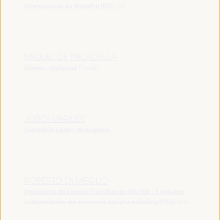
Internacional do Trabalho (OIT)
OIT
MIQUEL DE PALADELLA
Diretor - UpSocial
España
JORDI VAQUER
Secretário Geral - Metropolis
ROBERTO DI MEGLIO
Presidente do Comitê Científico do WLFED - Consultor
independente em economia social e solidária (ESS)
Itália