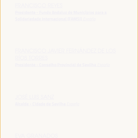
FRANCISCO REYES
Presidente - Fundo Andaluz de Municípios para a
Solidariedade Internacional (FAMSI)
España
FRANCISCO JAVIER FERNÁNDEZ DE LOS
RÍOS TORRES
Presidente - Conselho Provincial de Sevilha
España
JOSÉ LUIS SANZ
Alcalde - Cidade de Sevilha
España
EVA GRANADOS