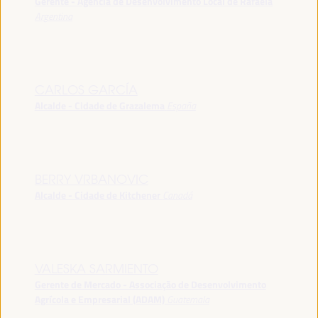
Gerente - Agência de Desenvolvimento Local de Rafaela
Argentina
CARLOS GARCÍA
Alcalde - Cidade de Grazalema
España
BERRY VRBANOVIC
Alcalde - Cidade de Kitchener
Canadá
VALESKA SARMIENTO
Gerente de Mercado - Associação de Desenvolvimento
Agrícola e Empresarial (ADAM)
Guatemala