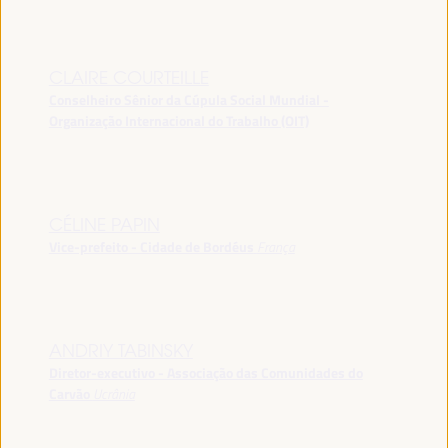
CLAIRE COURTEILLE
Conselheiro Sênior da Cúpula Social Mundial -
Organização Internacional do Trabalho (OIT)
CÉLINE PAPIN
Vice-prefeito - Cidade de Bordéus
França
ANDRIY TABINSKY
Diretor-executivo - Associação das Comunidades do
Carvão
Ucrânia