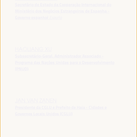
Secretário de Estado da Cooperação Internacional do
Ministério dos Negócios Estrangeiros de Espanha -
Governo espanhol
España
HAOLIANG XU
Subsecretário-Geral, Administrador Associado -
Programa das Nações Unidas para o Desenvolvimento
(PNUD)
JAN VAN ZANEN
Presidente da CGLU e Prefeito de Haia - Cidades e
Governos Locais Unidos (CGLU)