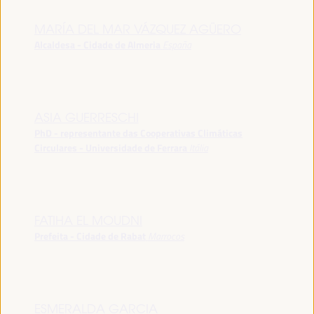
MARÍA DEL MAR VÁZQUEZ AGÜERO
Alcaldesa - Cidade de Almeria
España
ASIA GUERRESCHI
PhD - representante das Cooperativas Climáticas
Circulares - Universidade de Ferrara
Itália
FATIHA EL MOUDNI
Prefeita - Cidade de Rabat
Marrocos
ESMERALDA GARCIA