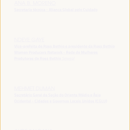
ANA B. MORENO
Secretaria técnica - Aliança Global pelo Cuidado
NDEYE GAYE
Vice-prefeita de Ross Bethio e presidente da Ross Bethio
Women Producers Network - Rede de Mulheres
Produtoras de Ross Bethio
Senegal
MEHMET DUMAN
Secretário Geral da Seção do Oriente Médio e Ásia
Ocidental - Cidades e Governos Locais Unidos (CGLU)