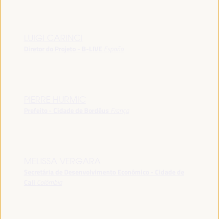
LUIGI CARINCI
Diretor do Projeto - B-LIVE
España
PIERRE HURMIC
Prefeito - Cidade de Bordéus
França
MELISSA VERGARA
Secretária de Desenvolvimento Econômico - Cidade de
Cali
Colômbia