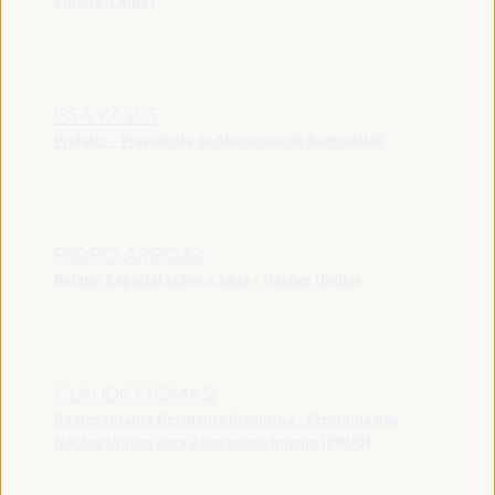
Europa (CMRE)
ISSA KASSIS
Prefeito - Presidente do Município de Rammallah
PEDRO ARROJO
Relator Especial sobre a água - Nações Unidas
CLAUDIO TOMASI
Representante Residente Argentina - Programa das
Nações Unidas para o Desenvolvimento (PNUD)