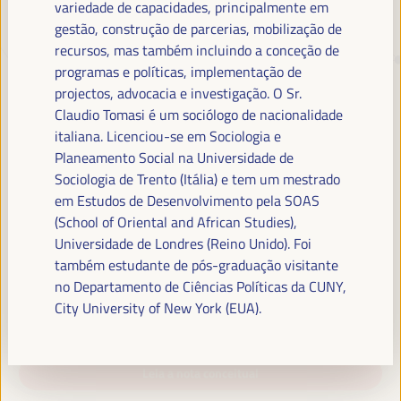
variedade de capacidades, principalmente em
gestão, construção de parcerias, mobilização de
recursos, mas também incluindo a conceção de
TRANSIÇÃO JUSTA,
programas e políticas, implementação de
FINANCIAMENTO DO
projectos, advocacia e investigação. O Sr.
DESENVOLVIMENTO E SOLUÇÕES
Claudio Tomasi é um sociólogo de nacionalidade
TERRITORIAIS, O TEMA DO VI
italiana. Licenciou-se em Sociologia e
Planeamento Social na Universidade de
WFLED
Sociologia de Trento (Itália) e tem um mestrado
O VI WFLED abordará as prioridades globais no tema da tripla
em Estudos de Desenvolvimento pela SOAS
transição, justiça social, formação para o emprego no território,
(School of Oriental and African Studies),
gestão pública, parcerias público-privadas e o papel do setor privado e
Universidade de Londres (Reino Unido). Foi
da economia social e solidária, emprego e trabalho decente e a
também estudante de pós-graduação visitante
abordagem de uma nova economia que “cuida” do território, bem
no Departamento de Ciências Políticas da CUNY,
como alianças multiníveis, políticas globais, nacionais e
City University of New York (EUA).
descentralizadas (regionais-locais).
Leia a nota conceitual