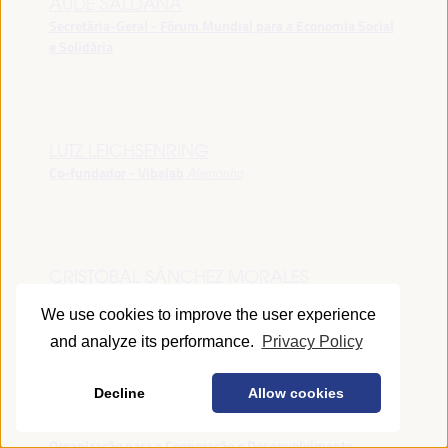
AUDE SALDANA
Secretária-Geral - Fórum Mundial para a Economia Social
e Solidária
LUTZ LEICHSENRING
Co-fundador - Vibelab
Alemanha
CRISTÓBAL SÁNCHEZ MORALES
Vice-conselheiro da Indústria - Junta de Andalucía
España
We use cookies to improve the user experience
and analyze its performance.
Privacy Policy
Decline
Allow cookies
ANNA RUBIN
Gerente do Fórum de Desenvolvimento Local -
Organização para a Cooperação e Desenvolvimento