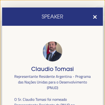
SPEAKER
Claudio Tomasi
sexta edição do Fórum Mundial para o Desenvolvimento
A
Representante Residente Argentina - Programa
Económico Local
1 a 4 de abril de 2025 em
será realizada de
das Nações Unidas para o Desenvolvimento
Sevilha, Espanha,
no Palácio de Congressos e Exposições (FIBES).
(PNUD)
Programa
O Sr. Claudio Tomasi foi nomeado
Representante Residente do PNUD no