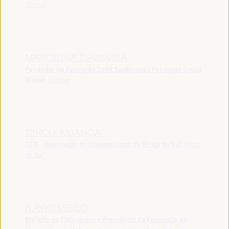
Uruguai
MARCELINA ZJAWIŃSKA
Fundador da Fundação Splot Społeczny - Fundação Social
Weave
Polônia
SITHOLE MBANGA
CEO - Associação do Governo Local da África do Sul
África
do Sul
FLAVIO MERLO
Prefeito de Tiahuanaco e Presidente da Federação de