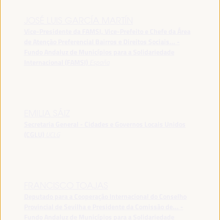
JOSÉ LUIS GARCÍA MARTÍN
Vice-Presidente da FAMSI, Vice-Prefeito e Chefe da Área
de Atenção Preferencial Bairros e Direitos Sociais... -
Fundo Andaluz de Municípios para a Solidariedade
Internacional (FAMSI)
España
EMILIA SÁIZ
Secretaria General - Cidades e Governos Locais Unidos
(CGLU)
UCLG
FRANCISCO TOAJAS
Deputado para a Cooperação Internacional do Conselho
Provincial de Sevilha e Presidente da Comissão de... -
Fundo Andaluz de Municípios para a Solidariedade