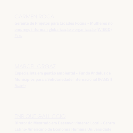
CARMEN ROCA
Gerente de Projetos para Cidades Focais - Mulheres no
emprego informal: globalização e organização (WIEGO)
Peru
MARCEL ORGAZ
Especialista em gestão ambiental - Fundo Andaluz de
Municípios para a Solidariedade Internacional (FAMSI)
Bolívia
ENRIQUE GALLICCIO
Diretor do Mestrado em Desenvolvimento Local - Centro
Latino-Americano de Economia Humana Universidade