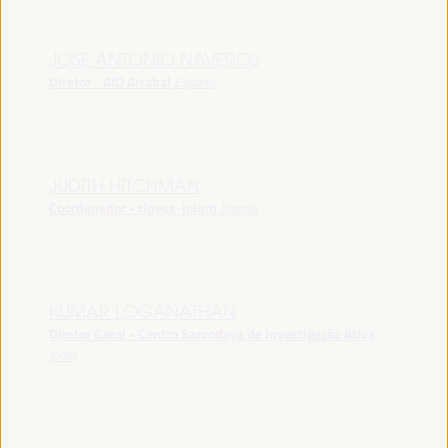
JOSE ANTONIO NAVEROS
Diretor - AID Arrabal
España
JUDITH HITCHMAN
Coordenador - ripess-joiqm
Irlanda
KUMAR LOGANATHAN
Diretor Geral - Centro Sarvodaya de Investigação Ativa
Índia