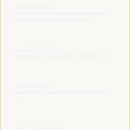
ANITA AMORIM
Chefe - Unidade de Parcerias Emergentes e Especiais -
Organização Internacional do Trabalho (OIT)
OIT
YOUSSEF FENNIRA
Gestor de projeto - OIT Jeun’ESS OIT - CO Argel
Argélia
JYOTI MACWAN
Secretário Geral - Associação de Mulheres Autónomas
Índia
PABLO COSTAMAGNA