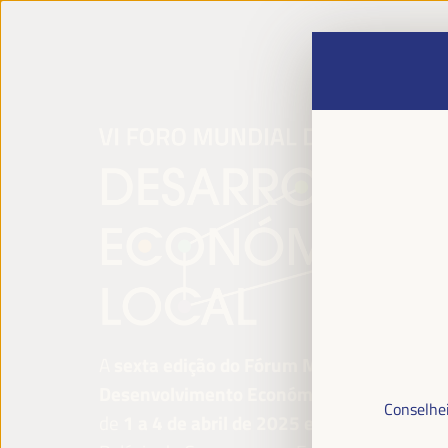
A
sexta edição do Fórum Mundial para o
Desenvolvimento Económico Local
será re
Conselhei
de
1 a 4 de abril de 2025 em Sevilha, Esp