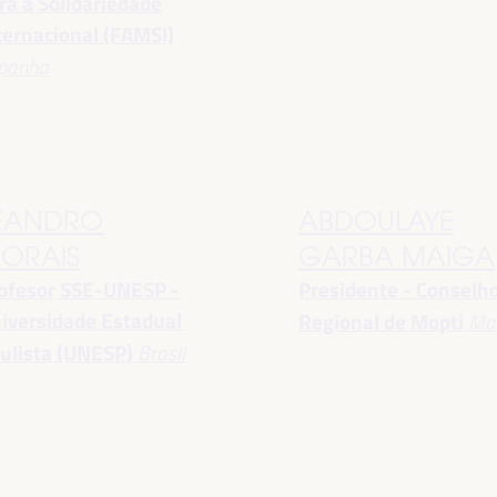
ra a Solidariedade
ternacional (FAMSI)
panha
EANDRO
ABDOULAYE
ORAIS
GARBA MAIGA
ofesor SSE-UNESP -
Presidente - Conselh
iversidade Estadual
Regional de Mopti
Mal
ulista (UNESP)
Brasil