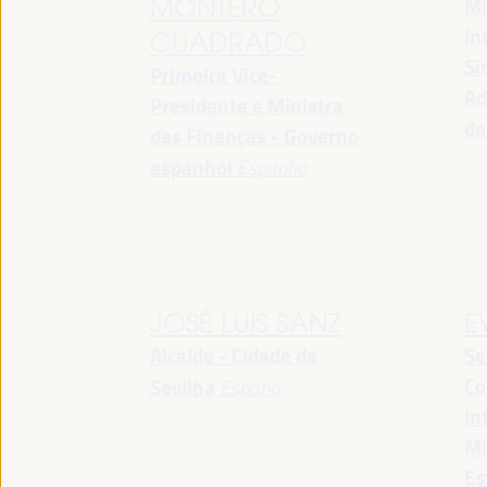
Mi
MONTERO
In
CUADRADO
Si
Primeira Vice-
Ad
Presidente e Ministra
de
das Finanças - Governo
espanhol
Espanha
JOSÉ LUIS SANZ
E
Alcalde - Cidade de
Se
Co
Sevilha
España
In
Mi
Es