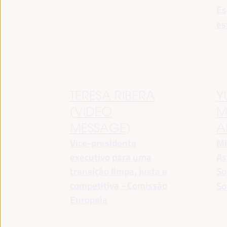
Es
es
TERESA RIBERA
Y
(VIDEO
M
MESSAGE)
A
Vice-presidente
Mi
executivo para uma
As
transição limpa, justa e
So
competitiva - Comissão
So
Europeia