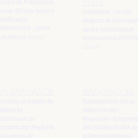
nistro da Presidência,
REYES
terior, Diálogo Social e
Presidente - Fundo
mplificação
Andaluz de Município
ministrativa - Junta
para a Solidariedade
 Andalucía
España
Internacional (FAMSI)
España
VA GRANADOS
HAOLIANG XU
cretário de Estado da
Subsecretário-Geral,
operação
Administrador
ternacional do
Associado - Program
nistério dos Negócios
das Nações Unidas pa
trangeiros de
o Desenvolvimento