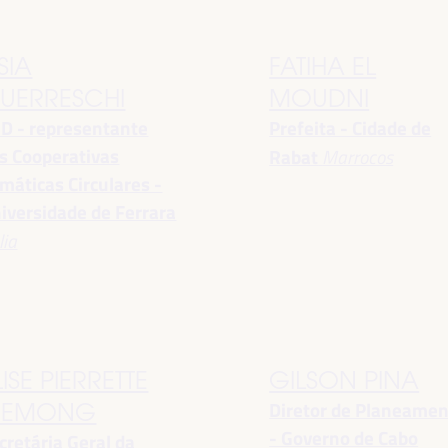
SIA
FATIHA EL
UERRESCHI
MOUDNI
D - representante
Prefeita - Cidade de
s Cooperativas
Rabat
Marrocos
imáticas Circulares -
iversidade de Ferrara
lia
LISE PIERRETTE
GILSON PINA
Diretor de Planeame
EMONG
- Governo de Cabo
cretária Geral da