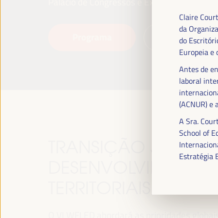
Palácio de Congressos e Exposições (FIBES)
Claire Cour
da Organiza
Programa
Leia mais
do Escritóri
Europeia e 
Antes de en
laboral int
internacion
(ACNUR) e a
A Sra. Cou
School of E
TRANSIÇÃO JUSTA,
Internacion
Estratégia 
DESENVOLVIMENTO 
TERRITORIAIS, O TE
O VI WFLED abordará as prioridades globais n