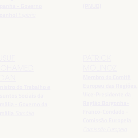
panha - Governo
(PNUD)
panhol
España
USUF
PATRICK
OHAMED
MOLINOZ
Membro do Comité
DAN
Europeu das Regiões,
nistro do Trabalho e
Vice-Presidente da
suntos Sociais da
Região Borgonha-
mália - Governo da
Franco-Condado -
mália
Somália
Comissão Europeia
Comissão Europeia