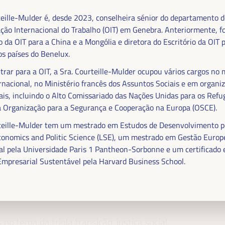
.
teille-Mulder é, desde 2023, conselheira sénior do departamento d
ção Internacional do Trabalho (OIT) em Genebra. Anteriormente, fo
o da OIT para a China e a Mongólia e diretora do Escritório da OIT 
os países do Benelux.
trar para a OIT, a Sra. Courteille-Mulder ocupou vários cargos n
ernacional, no Ministério francês dos Assuntos Sociais e em organi
ais, incluindo o Alto Comissariado das Nações Unidas para os Refu
 Organização para a Segurança e Cooperação na Europa (OSCE).
rteille-Mulder tem um mestrado em Estudos de Desenvolvimento p
conomics and Politic Science (LSE), um mestrado em Gestão Europ
 FINANCIAMENTO DO
al pela Universidade Paris 1 Pantheon-Sorbonne e um certificado
Empresarial Sustentável pela Harvard Business School.
E SOLUÇÕES
MA DO VI WFLED
o tema da tripla transição, justiça social,