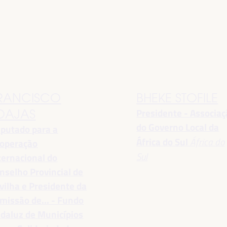
RANCISCO
BHEKE STOFILE
Presidente - Associa
OAJAS
do Governo Local da
putado para a
África do Sul
África do
operação
Sul
ternacional do
nselho Provincial de
vilha e Presidente da
missão de... - Fundo
daluz de Municípios