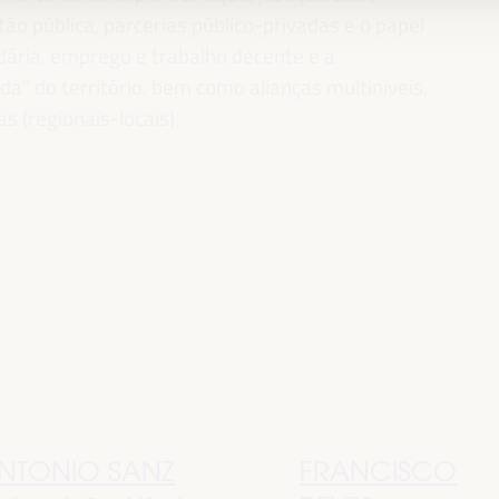
ão pública, parcerias público-privadas e o papel
idária, emprego e trabalho decente e a
” do território, bem como alianças multiníveis,
as (regionais-locais).
NTONIO SANZ
FRANCISCO