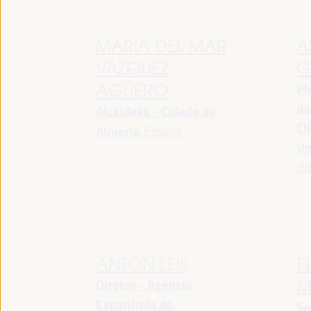
MARÍA DEL MAR
A
VÁZQUEZ
G
Ph
AGÜERO
da
Alcaldesa - Cidade de
Cl
Almeria
España
Un
Itá
ANTON LEIS
E
Diretor - Agência
M
Espanhola de
Se