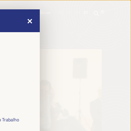
mme
Informações práticas
EN
ES
FR
PT
mme
Informações práticas
EN
ES
FR
PT
o Trabalho