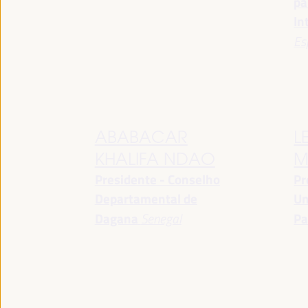
pa
In
Es
ABABACAR
L
KHALIFA NDAO
M
Presidente - Conselho
Pr
Departamental de
Un
Dagana
Senegal
Pa