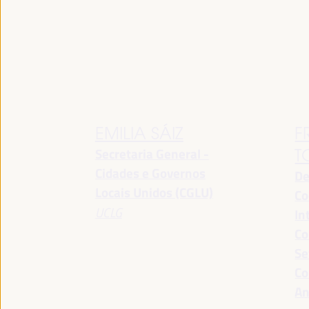
EMILIA SÁIZ
F
Secretaria General -
T
Cidades e Governos
De
Locais Unidos (CGLU)
Co
UCLG
In
Co
Se
Co
An