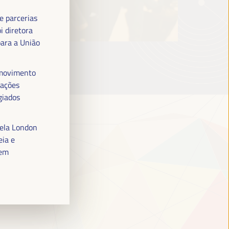
e parcerias
i diretora
para a União
o movimento
zações
giados
ela London
eia e
 em