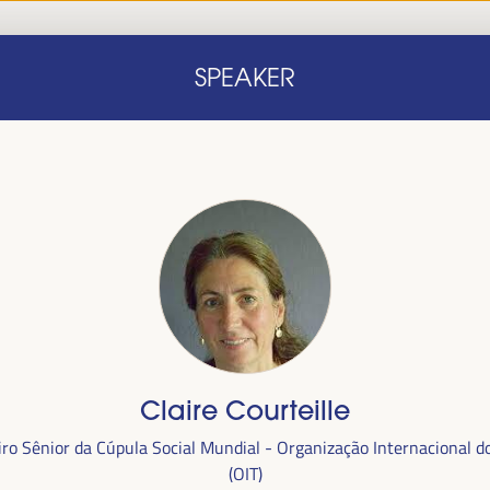
Início
Nota conceitual
Oradores
Progra
SPEAKER
Início
Nota conceitual
Oradores
Progra
Claire Courteille
alizada
ro Sênior da Cúpula Social Mundial - Organização Internacional d
anha,
no
(OIT)