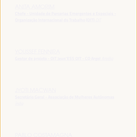
ANITA AMORIM
Chefe - Unidade de Parcerias Emergentes e Especiais -
Organização Internacional do Trabalho (OIT)
OIT
YOUSSEF FENNIRA
Gestor de projeto - OIT Jeun’ESS OIT - CO Argel
Argélia
JYOTI MACWAN
Secretário Geral - Associação de Mulheres Autónomas
Índia
PABLO COSTAMAGNA