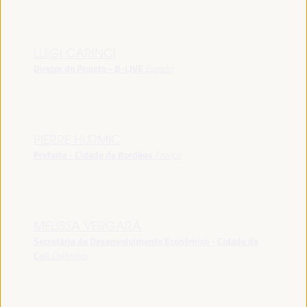
LUIGI CARINCI
Diretor do Projeto - B-LIVE
España
PIERRE HURMIC
Prefeito - Cidade de Bordéus
França
MELISSA VERGARA
Secretária de Desenvolvimento Econômico - Cidade de
Cali
Colômbia