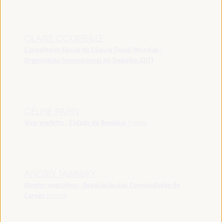
CLAIRE COURTEILLE
Conselheiro Sênior da Cúpula Social Mundial -
Organização Internacional do Trabalho (OIT)
CÉLINE PAPIN
Vice-prefeito - Cidade de Bordéus
França
ANDRIY TABINSKY
Diretor-executivo - Associação das Comunidades do
Carvão
Ucrânia