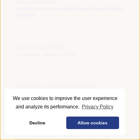
AUDE SALDANA
Secretária-Geral - Fórum Mundial para a Economia Social
e Solidária
LUTZ LEICHSENRING
Co-fundador - Vibelab
Alemanha
CRISTÓBAL SÁNCHEZ MORALES
Vice-conselheiro da Indústria - Junta de Andalucía
España
We use cookies to improve the user experience
and analyze its performance.
Privacy Policy
Decline
Allow cookies
ANNA RUBIN
Gerente do Fórum de Desenvolvimento Local -
Organização para a Cooperação e Desenvolvimento