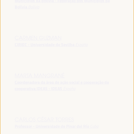
Municípios da Bolívia - Federação dos Municípios da
Bolívia
Bolívia
CARMEN GUZMAN
CIRIEC - Universidade de Sevilha
España
MARTA MANGRANÉ
Coordenadora da área de ação social e cooperação da
cooperativa IDEAS - IDEAS
España
CARLOS CÉSAR TORRES
Professor - Universidade de Pinar del Río
Cuba