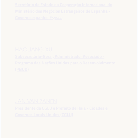
Secretário de Estado da Cooperação Internacional do
Ministério dos Negócios Estrangeiros de Espanha -
Governo espanhol
España
HAOLIANG XU
Subsecretário-Geral, Administrador Associado -
Programa das Nações Unidas para o Desenvolvimento
(PNUD)
JAN VAN ZANEN
Presidente da CGLU e Prefeito de Haia - Cidades e
Governos Locais Unidos (CGLU)