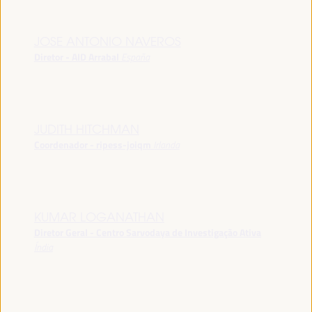
JOSE ANTONIO NAVEROS
Diretor - AID Arrabal
España
JUDITH HITCHMAN
Coordenador - ripess-joiqm
Irlanda
KUMAR LOGANATHAN
Diretor Geral - Centro Sarvodaya de Investigação Ativa
Índia