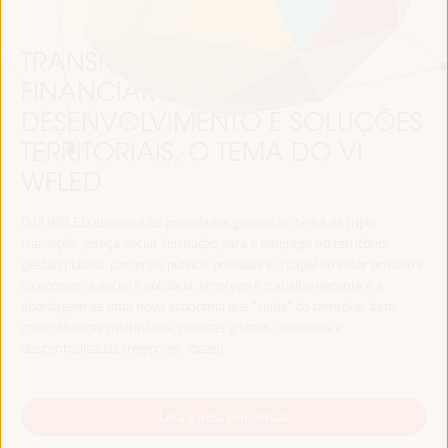
TRANSIÇÃO JUSTA,
FINANCIAMENTO DO
DESENVOLVIMENTO E SOLUÇÕES
TERRITORIAIS, O TEMA DO VI
WFLED
O VI WFLED abordará as prioridades globais no tema da tripla
transição, justiça social, formação para o emprego no território,
gestão pública, parcerias público-privadas e o papel do setor privado e
da economia social e solidária, emprego e trabalho decente e a
abordagem de uma nova economia que “cuida” do território, bem
como alianças multiníveis, políticas globais, nacionais e
descentralizadas (regionais-locais).
Leia a nota conceitual