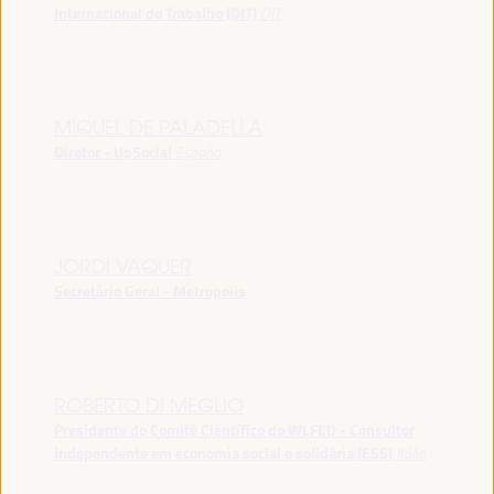
Internacional do Trabalho (OIT)
OIT
MIQUEL DE PALADELLA
Diretor - UpSocial
España
JORDI VAQUER
Secretário Geral - Metropolis
ROBERTO DI MEGLIO
Presidente do Comitê Científico do WLFED - Consultor
independente em economia social e solidária (ESS)
Itália