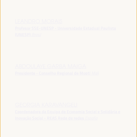
LEANDRO MORAIS
Profesor SSE-UNESP - Universidade Estadual Paulista
(UNESP)
Brasil
ABDOULAYE GARBA MAIGA
Presidente - Conselho Regional de Mopti
Mali
GEORGIA KARAVANGELI
Coordenadora da Equipa de Economia Social e Solidária e
Inovação Social - REAS Rede de redes
España