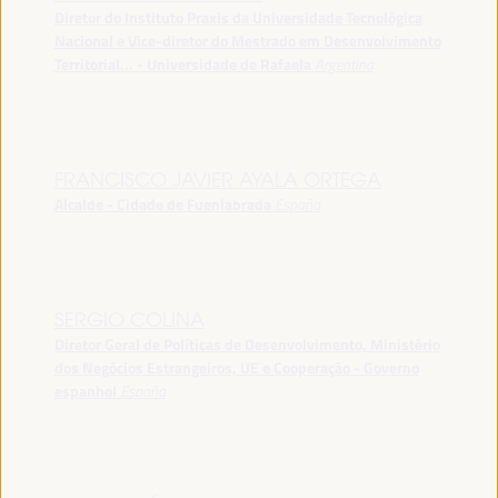
Diretor do Instituto Praxis da Universidade Tecnológica
Nacional e Vice-diretor do Mestrado em Desenvolvimento
Territorial... - Universidade de Rafaela
Argentina
FRANCISCO JAVIER AYALA ORTEGA
Alcalde - Cidade de Fuenlabrada
España
SERGIO COLINA
Diretor Geral de Políticas de Desenvolvimento, Ministério
dos Negócios Estrangeiros, UE e Cooperação - Governo
espanhol
España