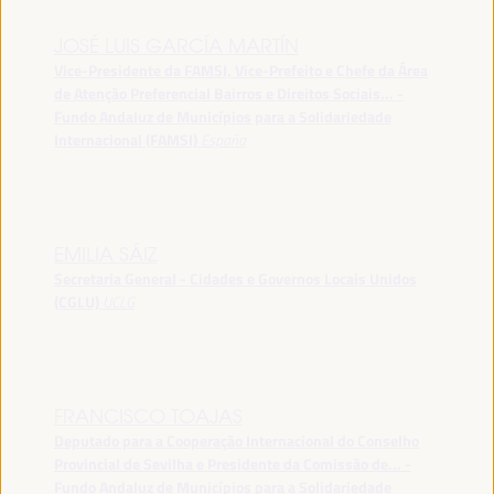
JOSÉ LUIS GARCÍA MARTÍN
Vice-Presidente da FAMSI, Vice-Prefeito e Chefe da Área
de Atenção Preferencial Bairros e Direitos Sociais... -
Fundo Andaluz de Municípios para a Solidariedade
Internacional (FAMSI)
España
EMILIA SÁIZ
Secretaria General - Cidades e Governos Locais Unidos
(CGLU)
UCLG
FRANCISCO TOAJAS
Deputado para a Cooperação Internacional do Conselho
Provincial de Sevilha e Presidente da Comissão de... -
Fundo Andaluz de Municípios para a Solidariedade