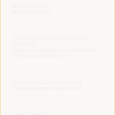
BLANCA MIEDES
Diretor - COIDESO
España
PABLO FERNÁNDEZ MARMISSOLLE-
DAGUERRE
Secretário-Geral Adjunto das Associações - Cidades e
Governos Locais Unidos (CGLU)
CGLU
JEAN PAUL BETCHEM A MEYNICK
Secretário Permanente - REMCESS
Camarões
PAULO GALVÃO