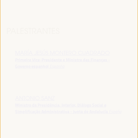
PALESTRANTES
MARÍA JESÚS MONTERO CUADRADO
Primeira Vice-Presidente e Ministra das Finanças -
Governo espanhol
Espanha
ANTONIO SANZ
Ministro da Presidência, Interior, Diálogo Social e
Simplificação Administrativa - Junta de Andalucía
España