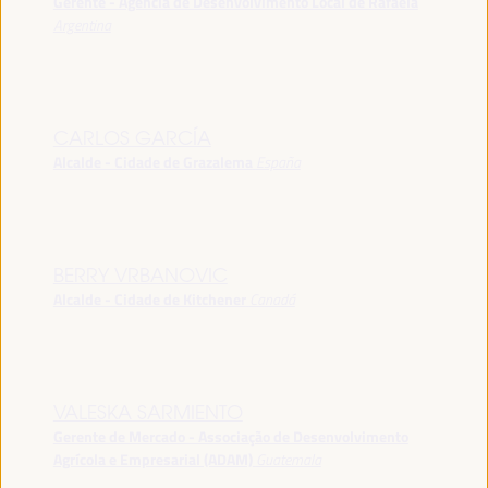
Gerente - Agência de Desenvolvimento Local de Rafaela
Argentina
CARLOS GARCÍA
Alcalde - Cidade de Grazalema
España
BERRY VRBANOVIC
Alcalde - Cidade de Kitchener
Canadá
VALESKA SARMIENTO
Gerente de Mercado - Associação de Desenvolvimento
Agrícola e Empresarial (ADAM)
Guatemala