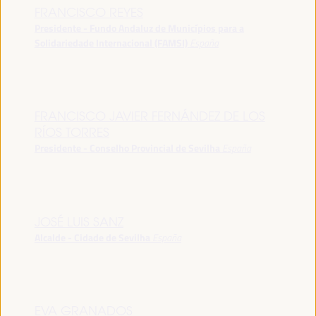
FRANCISCO REYES
Presidente - Fundo Andaluz de Municípios para a
Solidariedade Internacional (FAMSI)
España
FRANCISCO JAVIER FERNÁNDEZ DE LOS
RÍOS TORRES
Presidente - Conselho Provincial de Sevilha
España
JOSÉ LUIS SANZ
Alcalde - Cidade de Sevilha
España
EVA GRANADOS