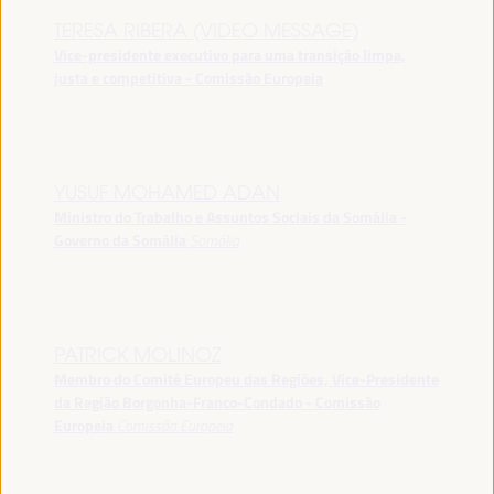
TERESA RIBERA (VIDEO MESSAGE)
Vice-presidente executivo para uma transição limpa,
justa e competitiva - Comissão Europeia
YUSUF MOHAMED ADAN
Ministro do Trabalho e Assuntos Sociais da Somália -
Governo da Somália
Somália
PATRICK MOLINOZ
Membro do Comité Europeu das Regiões, Vice-Presidente
da Região Borgonha-Franco-Condado - Comissão
Europeia
Comissão Europeia