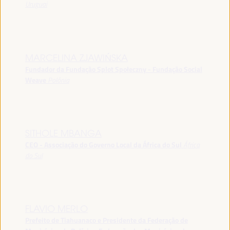
Uruguai
MARCELINA ZJAWIŃSKA
Fundador da Fundação Splot Społeczny - Fundação Social
Weave
Polônia
SITHOLE MBANGA
CEO - Associação do Governo Local da África do Sul
África
do Sul
FLAVIO MERLO
Prefeito de Tiahuanaco e Presidente da Federação de