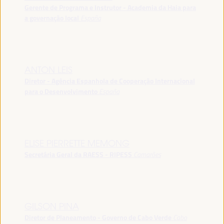
Gerente de Programa e Instrutor - Academia da Haia para
a governação local
España
ANTON LEIS
Diretor - Agência Espanhola de Cooperação Internacional
para o Desenvolvimento
España
ELISE PIERRETTE MEMONG
Secretária Geral da RAESS - RIPESS
Camarões
GILSON PINA
Diretor de Planeamento - Governo de Cabo Verde
Cabo