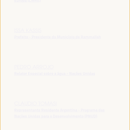
Europa (CMRE)
ISSA KASSIS
Prefeito - Presidente do Município de Rammallah
PEDRO ARROJO
Relator Especial sobre a água - Nações Unidas
CLAUDIO TOMASI
Representante Residente Argentina - Programa das
Nações Unidas para o Desenvolvimento (PNUD)