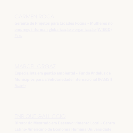
CARMEN ROCA
Gerente de Projetos para Cidades Focais - Mulheres no
emprego informal: globalização e organização (WIEGO)
Peru
MARCEL ORGAZ
Especialista em gestão ambiental - Fundo Andaluz de
Municípios para a Solidariedade Internacional (FAMSI)
Bolívia
ENRIQUE GALLICCIO
Diretor do Mestrado em Desenvolvimento Local - Centro
Latino-Americano de Economia Humana Universidade