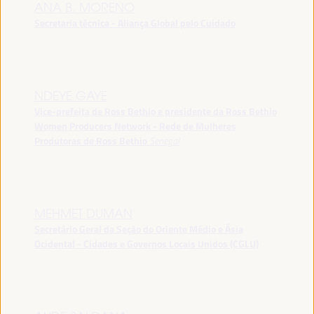
ANA B. MORENO
Secretaria técnica - Aliança Global pelo Cuidado
NDEYE GAYE
Vice-prefeita de Ross Bethio e presidente da Ross Bethio
Women Producers Network - Rede de Mulheres
Produtoras de Ross Bethio
Senegal
MEHMET DUMAN
Secretário Geral da Seção do Oriente Médio e Ásia
Ocidental - Cidades e Governos Locais Unidos (CGLU)