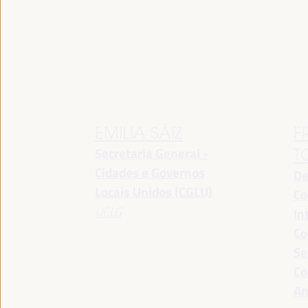
EMILIA SÁIZ
F
Secretaria General -
T
Cidades e Governos
De
Locais Unidos (CGLU)
Co
UCLG
In
Co
Se
Co
An