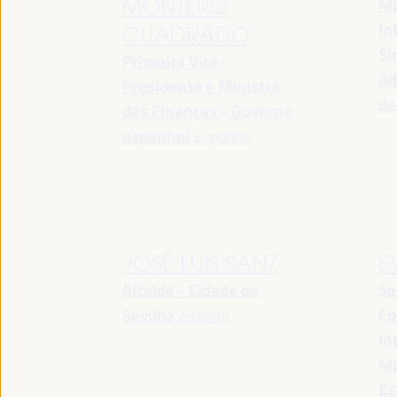
Mi
MONTERO
In
CUADRADO
Si
Primeira Vice-
Ad
Presidente e Ministra
de
das Finanças - Governo
espanhol
Espanha
JOSÉ LUIS SANZ
E
Alcalde - Cidade de
Se
Co
Sevilha
España
In
Mi
Es