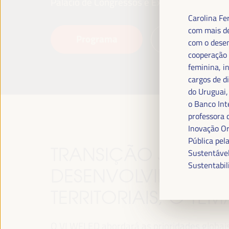
Palácio de Congressos e Exposições (FIBES)
Carolina Fe
com mais de
Programa
Leia mais
com o desen
cooperação 
feminina, i
cargos de d
do Uruguai,
o Banco Int
professora 
Inovação Or
Pública pe
TRANSIÇÃO JUSTA,
Sustentável
Sustentabil
DESENVOLVIMENTO 
TERRITORIAIS, O TE
O VI WFLED abordará as prioridades globais n