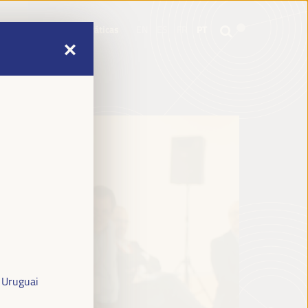
mme
Informações práticas
EN
ES
FR
PT
mme
Informações práticas
EN
ES
FR
PT
 Uruguai