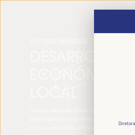
A
sexta edição do Fórum Mundial para o
Desenvolvimento Económico Local
será re
Diretor
de
1 a 4 de abril de 2025 em Sevilha, Esp