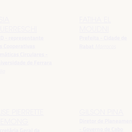
SIA
FATIHA EL
UERRESCHI
MOUDNI
D - representante
Prefeita - Cidade de
s Cooperativas
Rabat
Marrocos
imáticas Circulares -
iversidade de Ferrara
lia
LISE PIERRETTE
GILSON PINA
Diretor de Planeame
EMONG
- Governo de Cabo
cretária Geral da