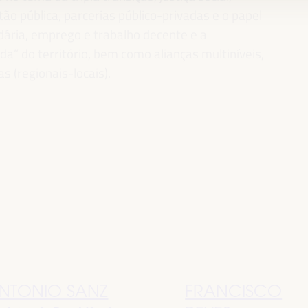
ão pública, parcerias público-privadas e o papel
idária, emprego e trabalho decente e a
” do território, bem como alianças multiníveis,
as (regionais-locais).
NTONIO SANZ
FRANCISCO