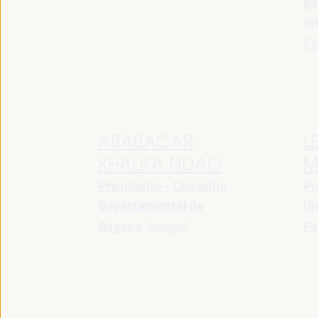
pa
In
Es
ABABACAR
L
KHALIFA NDAO
M
Presidente - Conselho
Pr
Departamental de
Un
Dagana
Senegal
Pa