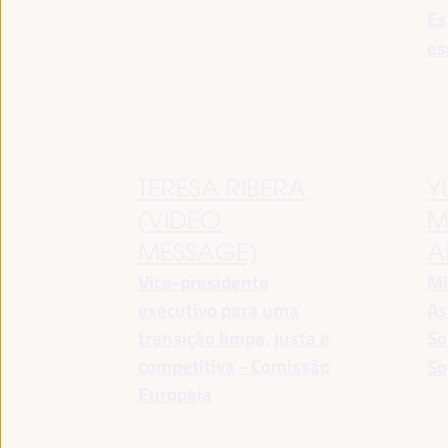
Es
es
TERESA RIBERA
Y
(VIDEO
M
MESSAGE)
A
Vice-presidente
Mi
executivo para uma
As
transição limpa, justa e
So
competitiva - Comissão
So
Europeia