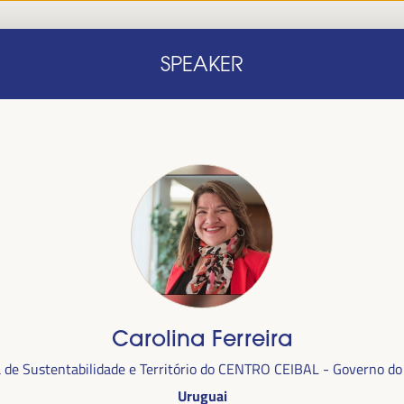
Início
Nota conceitual
Oradores
Progra
SPEAKER
Início
Nota conceitual
Oradores
Progra
Carolina Ferreira
alizada
a de Sustentabilidade e Território do CENTRO CEIBAL - Governo do
anha,
no
Uruguai