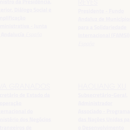
nistro da Presidência,
REYES
terior, Diálogo Social e
Presidente - Fundo
mplificação
Andaluz de Município
ministrativa - Junta
para a Solidariedade
 Andalucía
España
Internacional (FAMSI)
España
VA GRANADOS
HAOLIANG XU
cretário de Estado da
Subsecretário-Geral,
operação
Administrador
ternacional do
Associado - Program
nistério dos Negócios
das Nações Unidas pa
trangeiros de
o Desenvolvimento