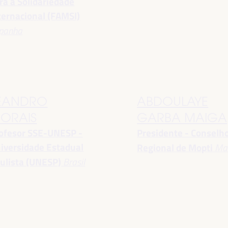
ra a Solidariedade
ternacional (FAMSI)
panha
EANDRO
ABDOULAYE
ORAIS
GARBA MAIGA
ofesor SSE-UNESP -
Presidente - Conselh
iversidade Estadual
Regional de Mopti
Mal
ulista (UNESP)
Brasil