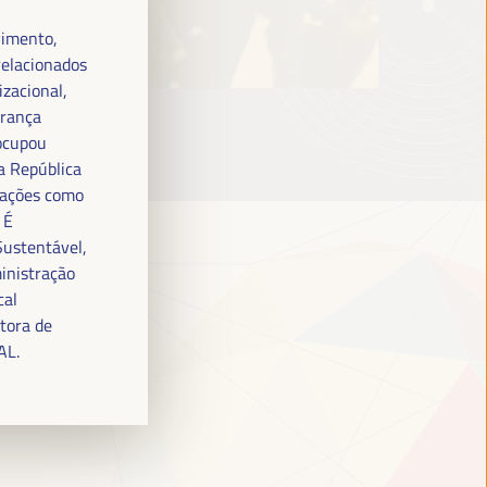
vimento,
relacionados
izacional,
erança
 ocupou
a República
zações como
 É
Sustentável,
inistração
cal
tora de
AL.