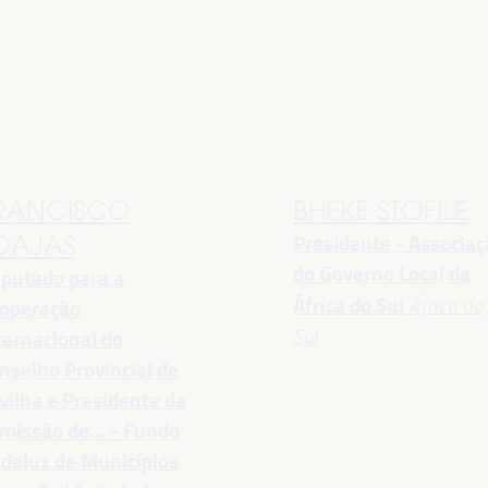
RANCISCO
BHEKE STOFILE
Presidente - Associa
OAJAS
do Governo Local da
putado para a
África do Sul
África do
operação
Sul
ternacional do
nselho Provincial de
vilha e Presidente da
missão de... - Fundo
daluz de Municípios