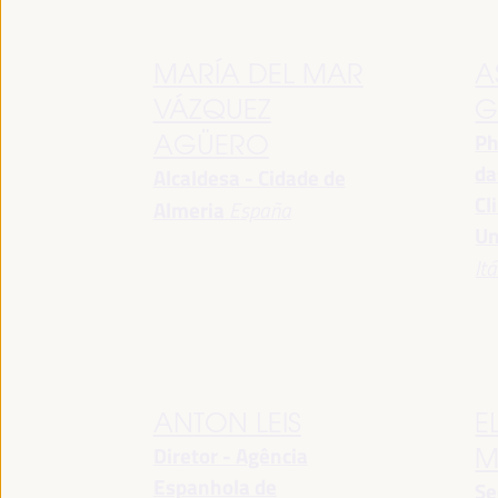
MARÍA DEL MAR
A
VÁZQUEZ
G
Ph
AGÜERO
da
Alcaldesa - Cidade de
Cl
Almeria
España
Un
Itá
ANTON LEIS
E
Diretor - Agência
M
Espanhola de
Se