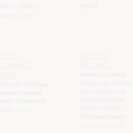
panha - Governo
(PNUD)
panhol
España
USUF
PATRICK
OHAMED
MOLINOZ
Membro do Comité
DAN
Europeu das Regiões,
nistro do Trabalho e
Vice-Presidente da
suntos Sociais da
Região Borgonha-
mália - Governo da
Franco-Condado -
mália
Somália
Comissão Europeia
Comissão Europeia