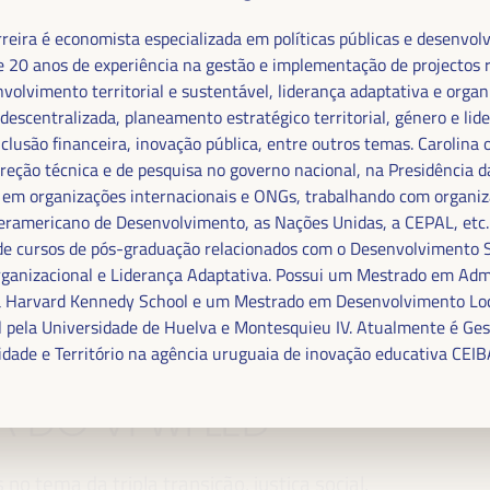
.
rreira é economista especializada em políticas públicas e desenvol
 20 anos de experiência na gestão e implementação de projectos 
volvimento territorial e sustentável, liderança adaptativa e organ
descentralizada, planeamento estratégico territorial, género e lid
nclusão financeira, inovação pública, entre outros temas. Carolina
ireção técnica e de pesquisa no governo nacional, na Presidência d
 em organizações internacionais e ONGs, trabalhando com organi
eramericano de Desenvolvimento, as Nações Unidas, a CEPAL, etc.
de cursos de pós-graduação relacionados com o Desenvolvimento 
ganizacional e Liderança Adaptativa. Possui um Mestrado em Adm
la Harvard Kennedy School e um Mestrado em Desenvolvimento Lo
 FINANCIAMENTO DO
 pela Universidade de Huelva e Montesquieu IV. Atualmente é Ges
idade e Território na agência uruguaia de inovação educativa CEIB
E SOLUÇÕES
MA DO VI WFLED
o tema da tripla transição, justiça social,