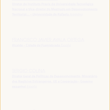
Diretor do Instituto Praxis da Universidade Tecnológica
Nacional e Vice-diretor do Mestrado em Desenvolvimento
Territorial... - Universidade de Rafaela
Argentina
FRANCISCO JAVIER AYALA ORTEGA
Alcalde - Cidade de Fuenlabrada
España
SERGIO COLINA
Diretor Geral de Políticas de Desenvolvimento, Ministério
dos Negócios Estrangeiros, UE e Cooperação - Governo
espanhol
España