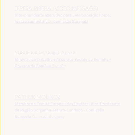
TERESA RIBERA (VIDEO MESSAGE)
Vice-presidente executivo para uma transição limpa,
justa e competitiva - Comissão Europeia
YUSUF MOHAMED ADAN
Ministro do Trabalho e Assuntos Sociais da Somália -
Governo da Somália
Somália
PATRICK MOLINOZ
Membro do Comité Europeu das Regiões, Vice-Presidente
da Região Borgonha-Franco-Condado - Comissão
Europeia
Comissão Europeia