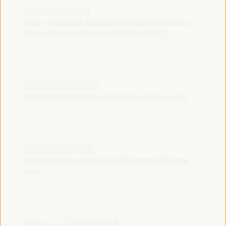
ANITA AMORIM
Chefe - Unidade de Parcerias Emergentes e Especiais -
Organização Internacional do Trabalho (OIT)
OIT
YOUSSEF FENNIRA
Gestor de projeto - OIT Jeun’ESS OIT - CO Argel
Argélia
JYOTI MACWAN
Secretário Geral - Associação de Mulheres Autónomas
Índia
PABLO COSTAMAGNA