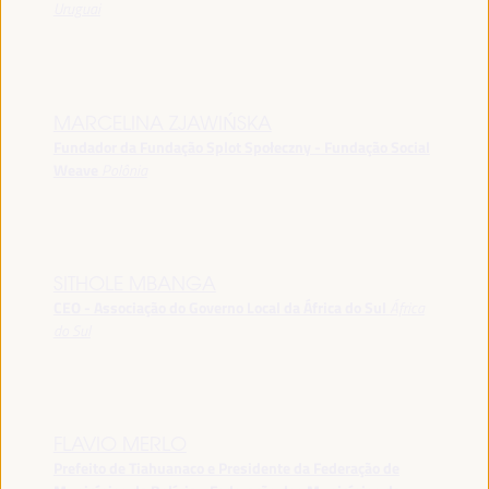
Uruguai
MARCELINA ZJAWIŃSKA
Fundador da Fundação Splot Społeczny - Fundação Social
Weave
Polônia
SITHOLE MBANGA
CEO - Associação do Governo Local da África do Sul
África
do Sul
FLAVIO MERLO
Prefeito de Tiahuanaco e Presidente da Federação de