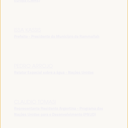
Europa (CMRE)
ISSA KASSIS
Prefeito - Presidente do Município de Rammallah
PEDRO ARROJO
Relator Especial sobre a água - Nações Unidas
CLAUDIO TOMASI
Representante Residente Argentina - Programa das
Nações Unidas para o Desenvolvimento (PNUD)