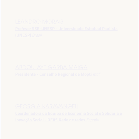
LEANDRO MORAIS
Profesor SSE-UNESP - Universidade Estadual Paulista
(UNESP)
Brasil
ABDOULAYE GARBA MAIGA
Presidente - Conselho Regional de Mopti
Mali
GEORGIA KARAVANGELI
Coordenadora da Equipa de Economia Social e Solidária e
Inovação Social - REAS Rede de redes
España