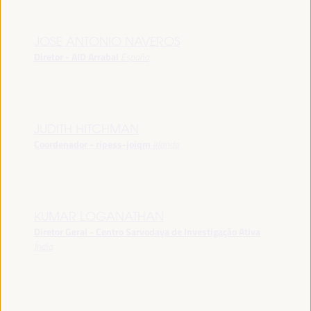
JOSE ANTONIO NAVEROS
Diretor - AID Arrabal
España
JUDITH HITCHMAN
Coordenador - ripess-joiqm
Irlanda
KUMAR LOGANATHAN
Diretor Geral - Centro Sarvodaya de Investigação Ativa
Índia