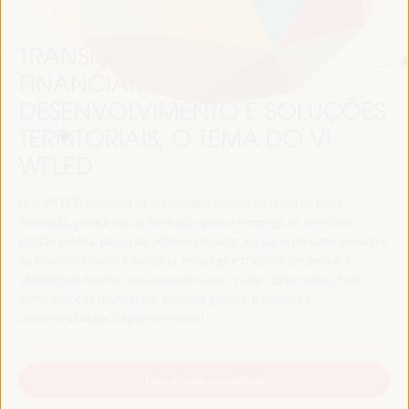
TRANSIÇÃO JUSTA,
FINANCIAMENTO DO
DESENVOLVIMENTO E SOLUÇÕES
TERRITORIAIS, O TEMA DO VI
WFLED
O VI WFLED abordará as prioridades globais no tema da tripla
transição, justiça social, formação para o emprego no território,
gestão pública, parcerias público-privadas e o papel do setor privado e
da economia social e solidária, emprego e trabalho decente e a
abordagem de uma nova economia que “cuida” do território, bem
como alianças multiníveis, políticas globais, nacionais e
descentralizadas (regionais-locais).
Leia a nota conceitual