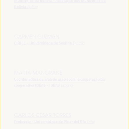
Municípios da Bolívia - Federação dos Municípios da
Bolívia
Bolívia
CARMEN GUZMAN
CIRIEC - Universidade de Sevilha
España
MARTA MANGRANÉ
Coordenadora da área de ação social e cooperação da
cooperativa IDEAS - IDEAS
España
CARLOS CÉSAR TORRES
Professor - Universidade de Pinar del Río
Cuba