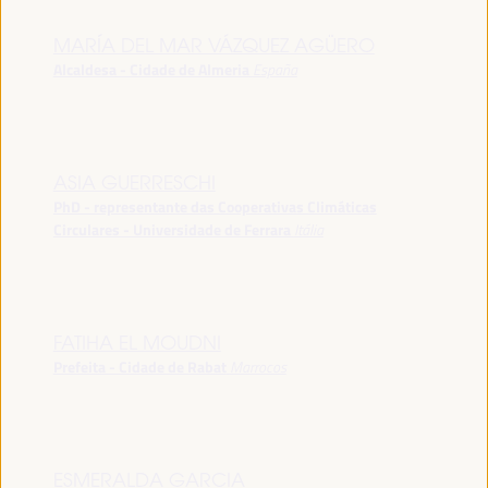
MARÍA DEL MAR VÁZQUEZ AGÜERO
Alcaldesa - Cidade de Almeria
España
ASIA GUERRESCHI
PhD - representante das Cooperativas Climáticas
Circulares - Universidade de Ferrara
Itália
FATIHA EL MOUDNI
Prefeita - Cidade de Rabat
Marrocos
ESMERALDA GARCIA