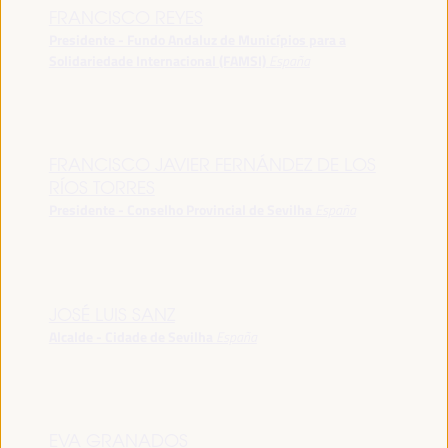
FRANCISCO REYES
Presidente - Fundo Andaluz de Municípios para a
Solidariedade Internacional (FAMSI)
España
FRANCISCO JAVIER FERNÁNDEZ DE LOS
RÍOS TORRES
Presidente - Conselho Provincial de Sevilha
España
JOSÉ LUIS SANZ
Alcalde - Cidade de Sevilha
España
EVA GRANADOS