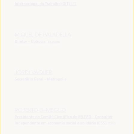
Internacional do Trabalho (OIT)
OIT
MIQUEL DE PALADELLA
Diretor - UpSocial
España
JORDI VAQUER
Secretário Geral - Metropolis
ROBERTO DI MEGLIO
Presidente do Comitê Científico do WLFED - Consultor
independente em economia social e solidária (ESS)
Itália