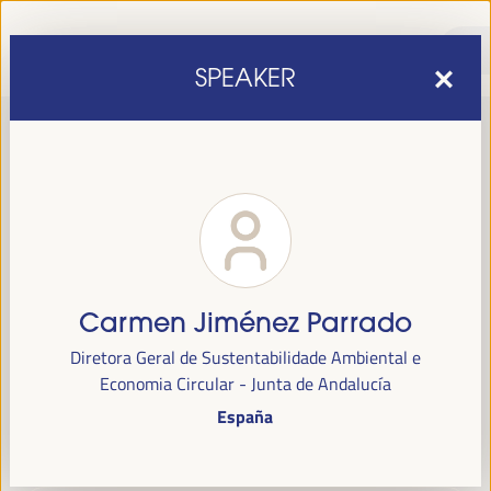
SPEAKER
Carmen Jiménez Parrado
sexta edição do Fórum Mundial para o Desenvolvimento
A
Diretora Geral de Sustentabilidade Ambiental e
Económico Local
1 a 4 de abril de 2025 em
será realizada de
Economia Circular - Junta de Andalucía
Sevilha, Espanha,
no Palácio de Congressos e Exposições (FIBES).
España
Programa