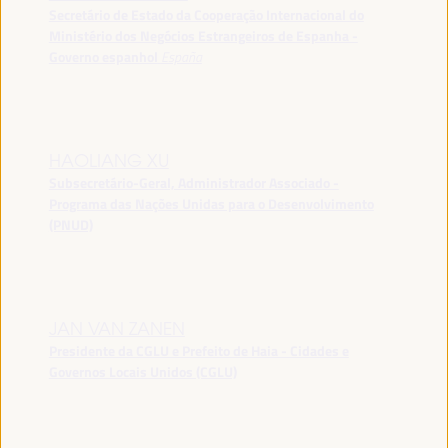
Secretário de Estado da Cooperação Internacional do
Ministério dos Negócios Estrangeiros de Espanha -
Governo espanhol
España
HAOLIANG XU
Subsecretário-Geral, Administrador Associado -
Programa das Nações Unidas para o Desenvolvimento
(PNUD)
JAN VAN ZANEN
Presidente da CGLU e Prefeito de Haia - Cidades e
Governos Locais Unidos (CGLU)