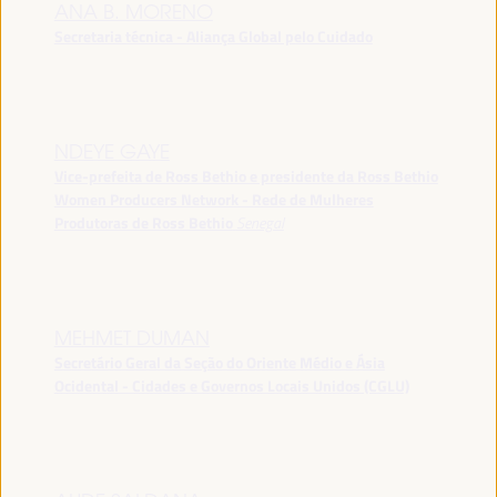
ANA B. MORENO
Secretaria técnica - Aliança Global pelo Cuidado
NDEYE GAYE
Vice-prefeita de Ross Bethio e presidente da Ross Bethio
Women Producers Network - Rede de Mulheres
Produtoras de Ross Bethio
Senegal
MEHMET DUMAN
Secretário Geral da Seção do Oriente Médio e Ásia
Ocidental - Cidades e Governos Locais Unidos (CGLU)