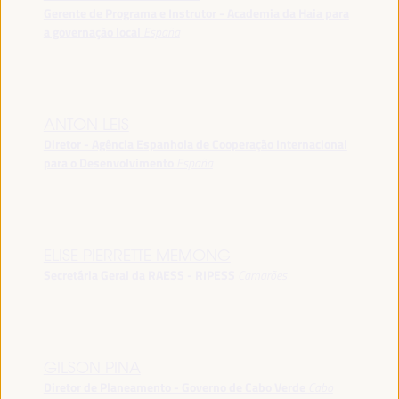
Gerente de Programa e Instrutor - Academia da Haia para
a governação local
España
ANTON LEIS
Diretor - Agência Espanhola de Cooperação Internacional
para o Desenvolvimento
España
ELISE PIERRETTE MEMONG
Secretária Geral da RAESS - RIPESS
Camarões
GILSON PINA
Diretor de Planeamento - Governo de Cabo Verde
Cabo