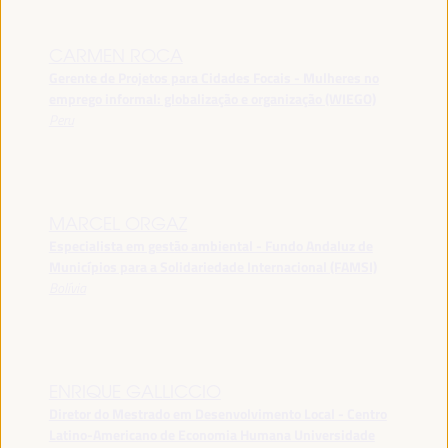
CARMEN ROCA
Gerente de Projetos para Cidades Focais - Mulheres no
emprego informal: globalização e organização (WIEGO)
Peru
MARCEL ORGAZ
Especialista em gestão ambiental - Fundo Andaluz de
Municípios para a Solidariedade Internacional (FAMSI)
Bolívia
ENRIQUE GALLICCIO
Diretor do Mestrado em Desenvolvimento Local - Centro
Latino-Americano de Economia Humana Universidade