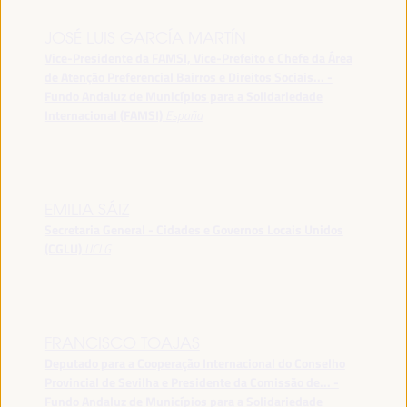
JOSÉ LUIS GARCÍA MARTÍN
Vice-Presidente da FAMSI, Vice-Prefeito e Chefe da Área
de Atenção Preferencial Bairros e Direitos Sociais... -
Fundo Andaluz de Municípios para a Solidariedade
Internacional (FAMSI)
España
EMILIA SÁIZ
Secretaria General - Cidades e Governos Locais Unidos
(CGLU)
UCLG
FRANCISCO TOAJAS
Deputado para a Cooperação Internacional do Conselho
Provincial de Sevilha e Presidente da Comissão de... -
Fundo Andaluz de Municípios para a Solidariedade