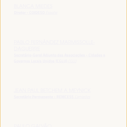
BLANCA MIEDES
Diretor - COIDESO
España
PABLO FERNÁNDEZ MARMISSOLLE-
DAGUERRE
Secretário-Geral Adjunto das Associações - Cidades e
Governos Locais Unidos (CGLU)
CGLU
JEAN PAUL BETCHEM A MEYNICK
Secretário Permanente - REMCESS
Camarões
PAULO GALVÃO