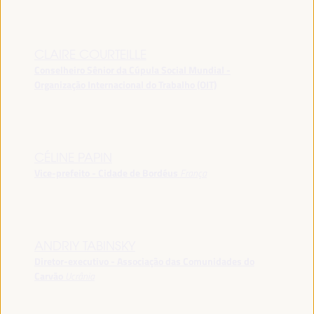
CLAIRE COURTEILLE
Conselheiro Sênior da Cúpula Social Mundial -
Organização Internacional do Trabalho (OIT)
CÉLINE PAPIN
Vice-prefeito - Cidade de Bordéus
França
ANDRIY TABINSKY
Diretor-executivo - Associação das Comunidades do
Carvão
Ucrânia