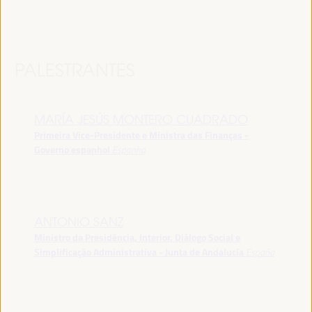
PALESTRANTES
MARÍA JESÚS MONTERO CUADRADO
Primeira Vice-Presidente e Ministra das Finanças -
Governo espanhol
Espanha
ANTONIO SANZ
Ministro da Presidência, Interior, Diálogo Social e
Simplificação Administrativa - Junta de Andalucía
España