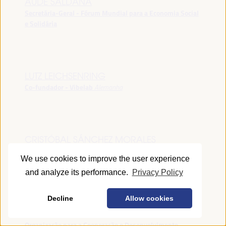
AUDE SALDANA
Secretária-Geral - Fórum Mundial para a Economia Social
e Solidária
LUTZ LEICHSENRING
Co-fundador - Vibelab
Alemanha
CRISTÓBAL SÁNCHEZ MORALES
Vice-conselheiro da Indústria - Junta de Andalucía
España
We use cookies to improve the user experience
and analyze its performance.
Privacy Policy
Decline
Allow cookies
ANNA RUBIN
Gerente do Fórum de Desenvolvimento Local -
Organização para a Cooperação e Desenvolvimento