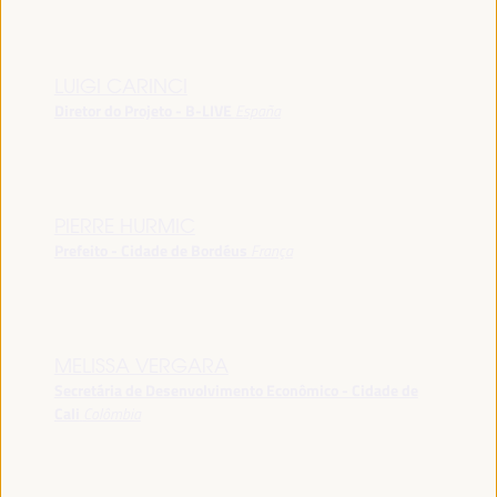
LUIGI CARINCI
Diretor do Projeto - B-LIVE
España
PIERRE HURMIC
Prefeito - Cidade de Bordéus
França
MELISSA VERGARA
Secretária de Desenvolvimento Econômico - Cidade de
Cali
Colômbia