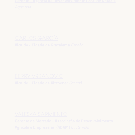
Gerente - Agência de Desenvolvimento Local de Rafaela
Argentina
CARLOS GARCÍA
Alcalde - Cidade de Grazalema
España
BERRY VRBANOVIC
Alcalde - Cidade de Kitchener
Canadá
VALESKA SARMIENTO
Gerente de Mercado - Associação de Desenvolvimento
Agrícola e Empresarial (ADAM)
Guatemala