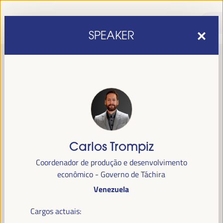
SPEAKER
Carlos Trompiz
sexta edição do Fórum Mundial para o Desenvolvimento
A
Coordenador de produção e desenvolvimento
Económico Local
1 a 4 de abril de 2025 em
será realizada de
econômico - Governo de Táchira
Sevilha, Espanha,
no Palácio de Congressos e Exposições (FIBES).
Venezuela
Programa
Cargos actuais: