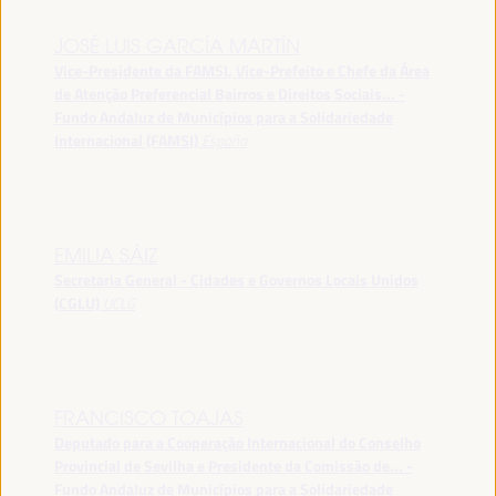
JOSÉ LUIS GARCÍA MARTÍN
Vice-Presidente da FAMSI, Vice-Prefeito e Chefe da Área
de Atenção Preferencial Bairros e Direitos Sociais... -
Fundo Andaluz de Municípios para a Solidariedade
Internacional (FAMSI)
España
EMILIA SÁIZ
Secretaria General - Cidades e Governos Locais Unidos
(CGLU)
UCLG
FRANCISCO TOAJAS
Deputado para a Cooperação Internacional do Conselho
Provincial de Sevilha e Presidente da Comissão de... -
Fundo Andaluz de Municípios para a Solidariedade