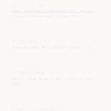
ANITA AMORIM
Chefe - Unidade de Parcerias Emergentes e Especiais -
Organização Internacional do Trabalho (OIT)
OIT
YOUSSEF FENNIRA
Gestor de projeto - OIT Jeun’ESS OIT - CO Argel
Argélia
JYOTI MACWAN
Secretário Geral - Associação de Mulheres Autónomas
Índia
PABLO COSTAMAGNA