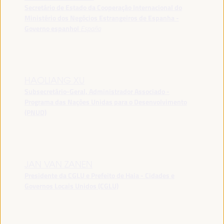
Secretário de Estado da Cooperação Internacional do
Ministério dos Negócios Estrangeiros de Espanha -
Governo espanhol
España
HAOLIANG XU
Subsecretário-Geral, Administrador Associado -
Programa das Nações Unidas para o Desenvolvimento
(PNUD)
JAN VAN ZANEN
Presidente da CGLU e Prefeito de Haia - Cidades e
Governos Locais Unidos (CGLU)