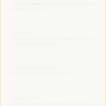
Gerente de Programa e Instrutor - Academia da Haia para
a governação local
España
ANTON LEIS
Diretor - Agência Espanhola de Cooperação Internacional
para o Desenvolvimento
España
ELISE PIERRETTE MEMONG
Secretária Geral da RAESS - RIPESS
Camarões
GILSON PINA
Diretor de Planeamento - Governo de Cabo Verde
Cabo