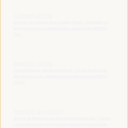
CARMEN ROCA
Gerente de Projetos para Cidades Focais - Mulheres no
emprego informal: globalização e organização (WIEGO)
Peru
MARCEL ORGAZ
Especialista em gestão ambiental - Fundo Andaluz de
Municípios para a Solidariedade Internacional (FAMSI)
Bolívia
ENRIQUE GALLICCIO
Diretor do Mestrado em Desenvolvimento Local - Centro
Latino-Americano de Economia Humana Universidade