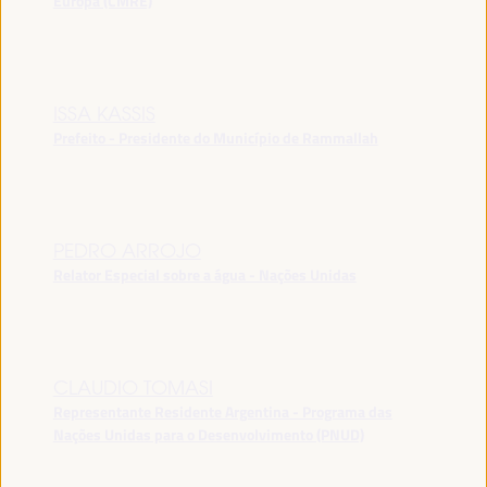
Europa (CMRE)
ISSA KASSIS
Prefeito - Presidente do Município de Rammallah
PEDRO ARROJO
Relator Especial sobre a água - Nações Unidas
CLAUDIO TOMASI
Representante Residente Argentina - Programa das
Nações Unidas para o Desenvolvimento (PNUD)