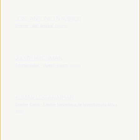
JOSE ANTONIO NAVEROS
Diretor - AID Arrabal
España
JUDITH HITCHMAN
Coordenador - ripess-joiqm
Irlanda
KUMAR LOGANATHAN
Diretor Geral - Centro Sarvodaya de Investigação Ativa
Índia