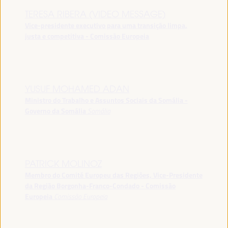
TERESA RIBERA (VIDEO MESSAGE)
Vice-presidente executivo para uma transição limpa,
justa e competitiva - Comissão Europeia
YUSUF MOHAMED ADAN
Ministro do Trabalho e Assuntos Sociais da Somália -
Governo da Somália
Somália
PATRICK MOLINOZ
Membro do Comité Europeu das Regiões, Vice-Presidente
da Região Borgonha-Franco-Condado - Comissão
Europeia
Comissão Europeia