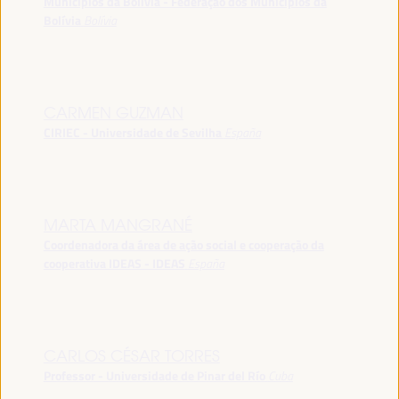
Municípios da Bolívia - Federação dos Municípios da
Bolívia
Bolívia
CARMEN GUZMAN
CIRIEC - Universidade de Sevilha
España
MARTA MANGRANÉ
Coordenadora da área de ação social e cooperação da
cooperativa IDEAS - IDEAS
España
CARLOS CÉSAR TORRES
Professor - Universidade de Pinar del Río
Cuba