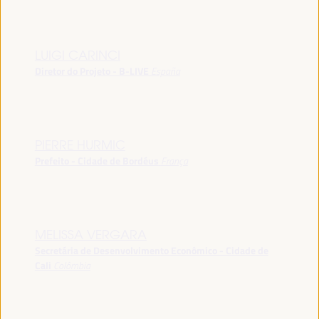
LUIGI CARINCI
Diretor do Projeto - B-LIVE
España
PIERRE HURMIC
Prefeito - Cidade de Bordéus
França
MELISSA VERGARA
Secretária de Desenvolvimento Econômico - Cidade de
Cali
Colômbia