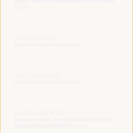
Gerente - Agência de Desenvolvimento Local de Rafaela
Argentina
CARLOS GARCÍA
Alcalde - Cidade de Grazalema
España
BERRY VRBANOVIC
Alcalde - Cidade de Kitchener
Canadá
VALESKA SARMIENTO
Gerente de Mercado - Associação de Desenvolvimento
Agrícola e Empresarial (ADAM)
Guatemala