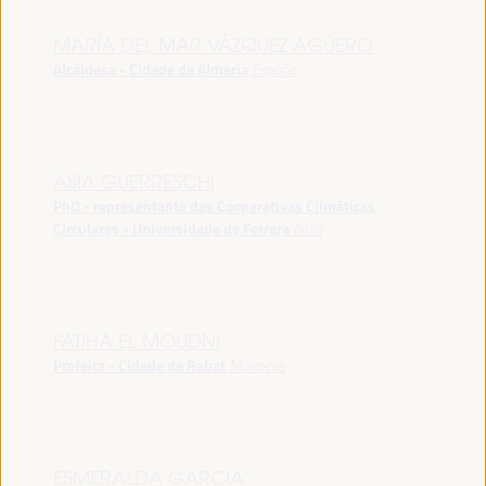
MARÍA DEL MAR VÁZQUEZ AGÜERO
Alcaldesa - Cidade de Almeria
España
ASIA GUERRESCHI
PhD - representante das Cooperativas Climáticas
Circulares - Universidade de Ferrara
Itália
FATIHA EL MOUDNI
Prefeita - Cidade de Rabat
Marrocos
ESMERALDA GARCIA