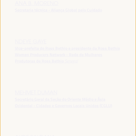
ANA B. MORENO
Secretaria técnica - Aliança Global pelo Cuidado
NDEYE GAYE
Vice-prefeita de Ross Bethio e presidente da Ross Bethio
Women Producers Network - Rede de Mulheres
Produtoras de Ross Bethio
Senegal
MEHMET DUMAN
Secretário Geral da Seção do Oriente Médio e Ásia
Ocidental - Cidades e Governos Locais Unidos (CGLU)