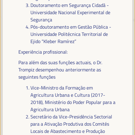
Doutoramento em Segurança Cidadã -
Universidade Nacional Experimental de
TRANSIÇÃO JUSTA,
Segurança
FINANCIAMENTO DO
Pós-doutoramento em Gestão Pública -
Universidade Politécnica Territorial de
DESENVOLVIMENTO E SOLUÇÕES
Ejido “Kleber Ramírez”
TERRITORIAIS, O TEMA DO VI
Experiência profissional:
WFLED
Para além das suas funções actuais, o Dr.
O VI WFLED abordará as prioridades globais no tema da tripla
Trompiz desempenhou anteriormente as
transição, justiça social, formação para o emprego no território,
seguintes funções
gestão pública, parcerias público-privadas e o papel do setor privado e
da economia social e solidária, emprego e trabalho decente e a
Vice-Ministro da Formação em
abordagem de uma nova economia que “cuida” do território, bem
Agricultura Urbana e Cultura (2017-
como alianças multiníveis, políticas globais, nacionais e
2018), Ministério do Poder Popular para a
descentralizadas (regionais-locais).
Agricultura Urbana
Secretário da Vice-Presidência Sectorial
para a Ativação Produtiva dos Comités
Leia a nota conceitual
Locais de Abastecimento e Produção