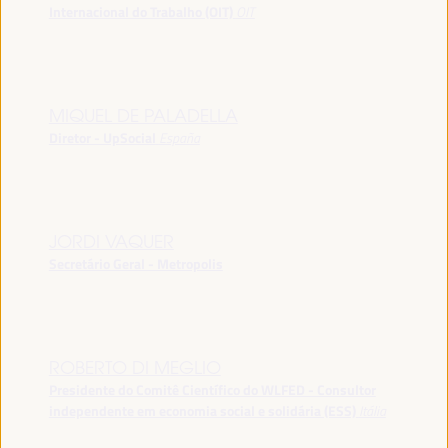
Internacional do Trabalho (OIT)
OIT
MIQUEL DE PALADELLA
Diretor - UpSocial
España
JORDI VAQUER
Secretário Geral - Metropolis
ROBERTO DI MEGLIO
Presidente do Comitê Científico do WLFED - Consultor
independente em economia social e solidária (ESS)
Itália