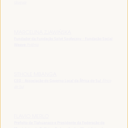
Uruguai
MARCELINA ZJAWIŃSKA
Fundador da Fundação Splot Społeczny - Fundação Social
Weave
Polônia
SITHOLE MBANGA
CEO - Associação do Governo Local da África do Sul
África
do Sul
FLAVIO MERLO
Prefeito de Tiahuanaco e Presidente da Federação de