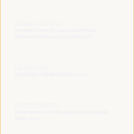
CLAIRE COURTEILLE
Conselheiro Sênior da Cúpula Social Mundial -
Organização Internacional do Trabalho (OIT)
CÉLINE PAPIN
Vice-prefeito - Cidade de Bordéus
França
ANDRIY TABINSKY
Diretor-executivo - Associação das Comunidades do
Carvão
Ucrânia