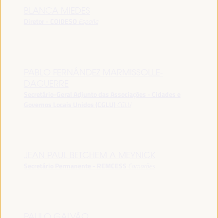
BLANCA MIEDES
Diretor - COIDESO
España
PABLO FERNÁNDEZ MARMISSOLLE-
DAGUERRE
Secretário-Geral Adjunto das Associações - Cidades e
Governos Locais Unidos (CGLU)
CGLU
JEAN PAUL BETCHEM A MEYNICK
Secretário Permanente - REMCESS
Camarões
PAULO GALVÃO