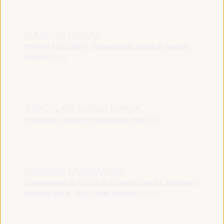
LEANDRO MORAIS
Profesor SSE-UNESP - Universidade Estadual Paulista
(UNESP)
Brasil
ABDOULAYE GARBA MAIGA
Presidente - Conselho Regional de Mopti
Mali
GEORGIA KARAVANGELI
Coordenadora da Equipa de Economia Social e Solidária e
Inovação Social - REAS Rede de redes
España