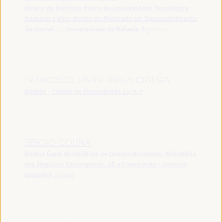
Diretor do Instituto Praxis da Universidade Tecnológica
Nacional e Vice-diretor do Mestrado em Desenvolvimento
Territorial... - Universidade de Rafaela
Argentina
FRANCISCO JAVIER AYALA ORTEGA
Alcalde - Cidade de Fuenlabrada
España
SERGIO COLINA
Diretor Geral de Políticas de Desenvolvimento, Ministério
dos Negócios Estrangeiros, UE e Cooperação - Governo
espanhol
España