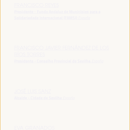
FRANCISCO REYES
Presidente - Fundo Andaluz de Municípios para a
Solidariedade Internacional (FAMSI)
España
FRANCISCO JAVIER FERNÁNDEZ DE LOS
RÍOS TORRES
Presidente - Conselho Provincial de Sevilha
España
JOSÉ LUIS SANZ
Alcalde - Cidade de Sevilha
España
EVA GRANADOS