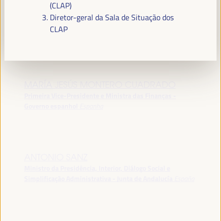
(CLAP)
Diretor-geral da Sala de Situação dos
CLAP
PALESTRANTES
MARÍA JESÚS MONTERO CUADRADO
Primeira Vice-Presidente e Ministra das Finanças -
Governo espanhol
Espanha
ANTONIO SANZ
Ministro da Presidência, Interior, Diálogo Social e
Simplificação Administrativa - Junta de Andalucía
España