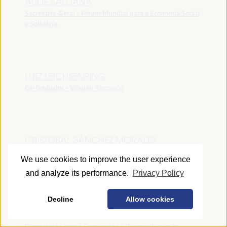
AUDE SALDANA
Secretária-Geral - Fórum Mundial para a Economia Social
e Solidária
LUTZ LEICHSENRING
Co-fundador - Vibelab
Alemanha
CRISTÓBAL SÁNCHEZ MORALES
Vice-conselheiro da Indústria - Junta de Andalucía
España
We use cookies to improve the user experience
and analyze its performance.
Privacy Policy
Decline
Allow cookies
ANNA RUBIN
Gerente do Fórum de Desenvolvimento Local -
Organização para a Cooperação e Desenvolvimento