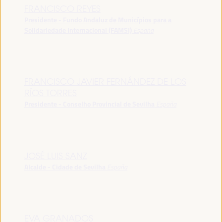
FRANCISCO REYES
Presidente - Fundo Andaluz de Municípios para a
Solidariedade Internacional (FAMSI)
España
FRANCISCO JAVIER FERNÁNDEZ DE LOS
RÍOS TORRES
Presidente - Conselho Provincial de Sevilha
España
JOSÉ LUIS SANZ
Alcalde - Cidade de Sevilha
España
EVA GRANADOS