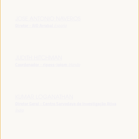
JOSE ANTONIO NAVEROS
Diretor - AID Arrabal
España
JUDITH HITCHMAN
Coordenador - ripess-joiqm
Irlanda
KUMAR LOGANATHAN
Diretor Geral - Centro Sarvodaya de Investigação Ativa
Índia