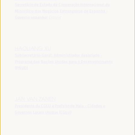
Secretário de Estado da Cooperação Internacional do
Ministério dos Negócios Estrangeiros de Espanha -
Governo espanhol
España
HAOLIANG XU
Subsecretário-Geral, Administrador Associado -
Programa das Nações Unidas para o Desenvolvimento
(PNUD)
JAN VAN ZANEN
Presidente da CGLU e Prefeito de Haia - Cidades e
Governos Locais Unidos (CGLU)