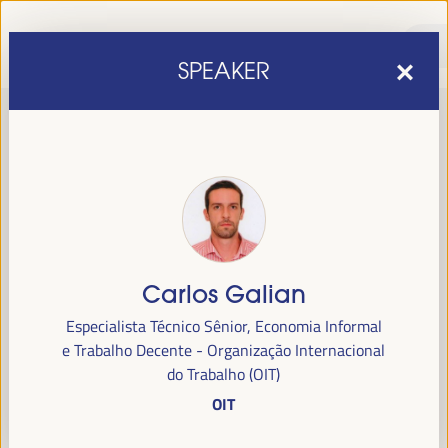
SPEAKER
Carlos Galian
sexta edição do Fórum Mundial para o Desenvolvimento
A
Especialista Técnico Sênior, Economia Informal
Económico Local
1 a 4 de abril de 2025 em
será realizada de
e Trabalho Decente - Organização Internacional
Sevilha, Espanha,
no Palácio de Congressos e Exposições (FIBES).
do Trabalho (OIT)
OIT
Programa