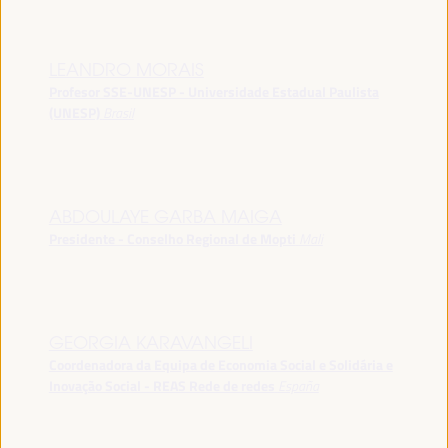
LEANDRO MORAIS
Profesor SSE-UNESP - Universidade Estadual Paulista
(UNESP)
Brasil
ABDOULAYE GARBA MAIGA
Presidente - Conselho Regional de Mopti
Mali
GEORGIA KARAVANGELI
Coordenadora da Equipa de Economia Social e Solidária e
Inovação Social - REAS Rede de redes
España