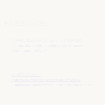
PALESTRANTES
MARÍA JESÚS MONTERO CUADRADO
Primeira Vice-Presidente e Ministra das Finanças -
Governo espanhol
Espanha
ANTONIO SANZ
Ministro da Presidência, Interior, Diálogo Social e
Simplificação Administrativa - Junta de Andalucía
España