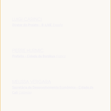
LUIGI CARINCI
Diretor do Projeto - B-LIVE
España
PIERRE HURMIC
Prefeito - Cidade de Bordéus
França
MELISSA VERGARA
Secretária de Desenvolvimento Econômico - Cidade de
Cali
Colômbia