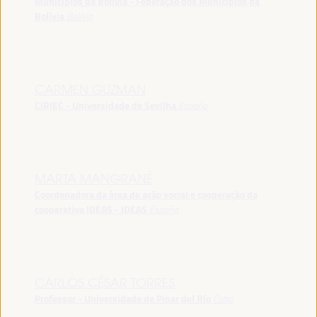
Municípios da Bolívia - Federação dos Municípios da
Bolívia
Bolívia
CARMEN GUZMAN
CIRIEC - Universidade de Sevilha
España
MARTA MANGRANÉ
Coordenadora da área de ação social e cooperação da
cooperativa IDEAS - IDEAS
España
CARLOS CÉSAR TORRES
Professor - Universidade de Pinar del Río
Cuba