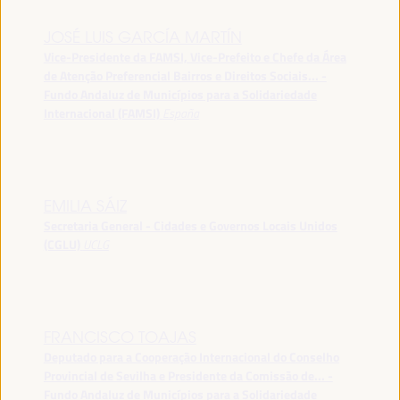
JOSÉ LUIS GARCÍA MARTÍN
Vice-Presidente da FAMSI, Vice-Prefeito e Chefe da Área
de Atenção Preferencial Bairros e Direitos Sociais... -
Fundo Andaluz de Municípios para a Solidariedade
Internacional (FAMSI)
España
EMILIA SÁIZ
Secretaria General - Cidades e Governos Locais Unidos
(CGLU)
UCLG
FRANCISCO TOAJAS
Deputado para a Cooperação Internacional do Conselho
Provincial de Sevilha e Presidente da Comissão de... -
Fundo Andaluz de Municípios para a Solidariedade