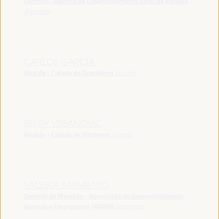
Gerente - Agência de Desenvolvimento Local de Rafaela
Argentina
CARLOS GARCÍA
Alcalde - Cidade de Grazalema
España
BERRY VRBANOVIC
Alcalde - Cidade de Kitchener
Canadá
VALESKA SARMIENTO
Gerente de Mercado - Associação de Desenvolvimento
Agrícola e Empresarial (ADAM)
Guatemala