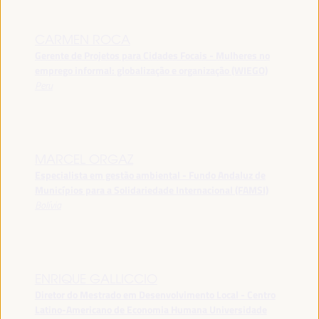
CARMEN ROCA
Gerente de Projetos para Cidades Focais - Mulheres no
emprego informal: globalização e organização (WIEGO)
Peru
MARCEL ORGAZ
Especialista em gestão ambiental - Fundo Andaluz de
Municípios para a Solidariedade Internacional (FAMSI)
Bolívia
ENRIQUE GALLICCIO
Diretor do Mestrado em Desenvolvimento Local - Centro
Latino-Americano de Economia Humana Universidade