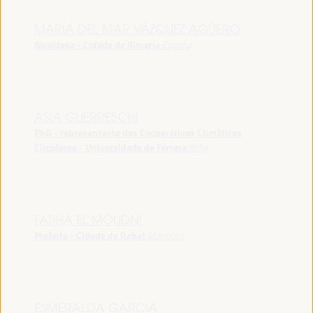
MARÍA DEL MAR VÁZQUEZ AGÜERO
Alcaldesa - Cidade de Almeria
España
ASIA GUERRESCHI
PhD - representante das Cooperativas Climáticas
Circulares - Universidade de Ferrara
Itália
FATIHA EL MOUDNI
Prefeita - Cidade de Rabat
Marrocos
ESMERALDA GARCIA