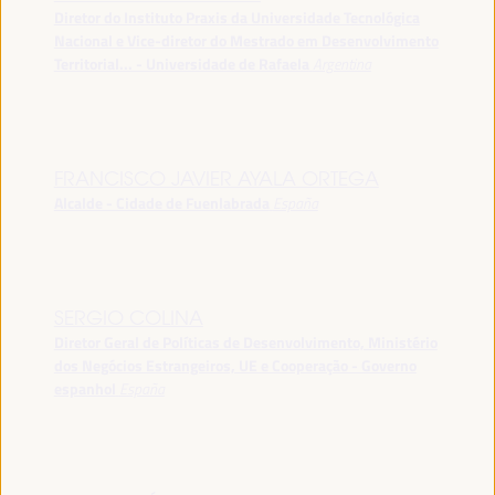
Diretor do Instituto Praxis da Universidade Tecnológica
Nacional e Vice-diretor do Mestrado em Desenvolvimento
Territorial... - Universidade de Rafaela
Argentina
FRANCISCO JAVIER AYALA ORTEGA
Alcalde - Cidade de Fuenlabrada
España
SERGIO COLINA
Diretor Geral de Políticas de Desenvolvimento, Ministério
dos Negócios Estrangeiros, UE e Cooperação - Governo
espanhol
España