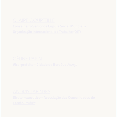
CLAIRE COURTEILLE
Conselheiro Sênior da Cúpula Social Mundial -
Organização Internacional do Trabalho (OIT)
CÉLINE PAPIN
Vice-prefeito - Cidade de Bordéus
França
ANDRIY TABINSKY
Diretor-executivo - Associação das Comunidades do
Carvão
Ucrânia