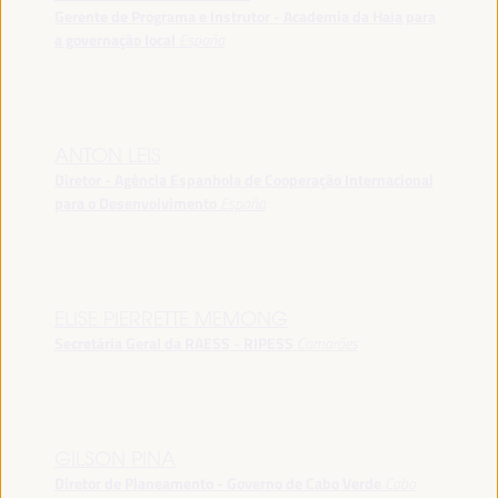
Gerente de Programa e Instrutor - Academia da Haia para
a governação local
España
ANTON LEIS
Diretor - Agência Espanhola de Cooperação Internacional
para o Desenvolvimento
España
ELISE PIERRETTE MEMONG
Secretária Geral da RAESS - RIPESS
Camarões
GILSON PINA
Diretor de Planeamento - Governo de Cabo Verde
Cabo