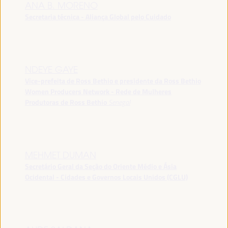
ANA B. MORENO
Secretaria técnica - Aliança Global pelo Cuidado
NDEYE GAYE
Vice-prefeita de Ross Bethio e presidente da Ross Bethio
Women Producers Network - Rede de Mulheres
Produtoras de Ross Bethio
Senegal
MEHMET DUMAN
Secretário Geral da Seção do Oriente Médio e Ásia
Ocidental - Cidades e Governos Locais Unidos (CGLU)