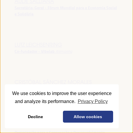
AUDE SALDANA
Secretária-Geral - Fórum Mundial para a Economia Social
e Solidária
LUTZ LEICHSENRING
Co-fundador - Vibelab
Alemanha
CRISTÓBAL SÁNCHEZ MORALES
Vice-conselheiro da Indústria - Junta de Andalucía
España
We use cookies to improve the user experience
and analyze its performance.
Privacy Policy
Decline
Allow cookies
ANNA RUBIN
Gerente do Fórum de Desenvolvimento Local -
Organização para a Cooperação e Desenvolvimento