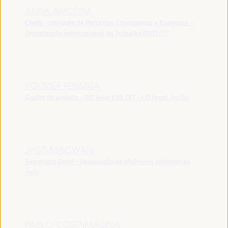
ANITA AMORIM
Chefe - Unidade de Parcerias Emergentes e Especiais -
Organização Internacional do Trabalho (OIT)
OIT
YOUSSEF FENNIRA
Gestor de projeto - OIT Jeun’ESS OIT - CO Argel
Argélia
JYOTI MACWAN
Secretário Geral - Associação de Mulheres Autónomas
Índia
PABLO COSTAMAGNA