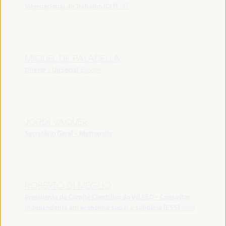
Internacional do Trabalho (OIT)
OIT
MIQUEL DE PALADELLA
Diretor - UpSocial
España
JORDI VAQUER
Secretário Geral - Metropolis
ROBERTO DI MEGLIO
Presidente do Comitê Científico do WLFED - Consultor
independente em economia social e solidária (ESS)
Itália