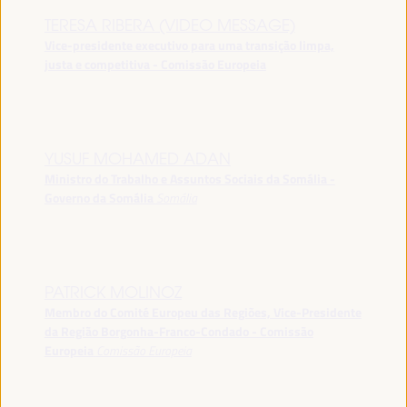
TERESA RIBERA (VIDEO MESSAGE)
Vice-presidente executivo para uma transição limpa,
justa e competitiva - Comissão Europeia
YUSUF MOHAMED ADAN
Ministro do Trabalho e Assuntos Sociais da Somália -
Governo da Somália
Somália
PATRICK MOLINOZ
Membro do Comité Europeu das Regiões, Vice-Presidente
da Região Borgonha-Franco-Condado - Comissão
Europeia
Comissão Europeia