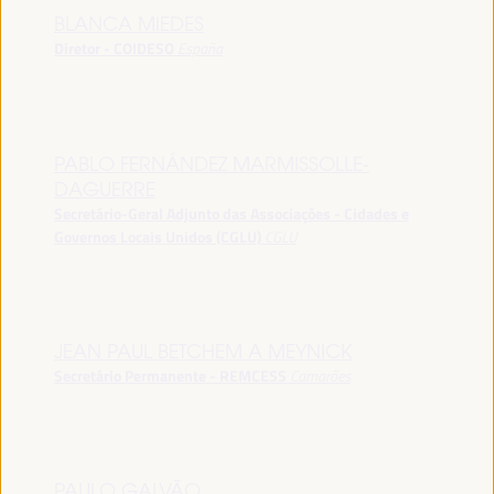
BLANCA MIEDES
Diretor - COIDESO
España
PABLO FERNÁNDEZ MARMISSOLLE-
DAGUERRE
Secretário-Geral Adjunto das Associações - Cidades e
Governos Locais Unidos (CGLU)
CGLU
JEAN PAUL BETCHEM A MEYNICK
Secretário Permanente - REMCESS
Camarões
PAULO GALVÃO