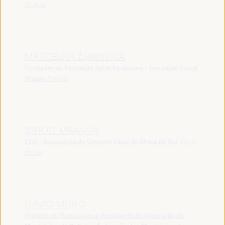
Uruguai
MARCELINA ZJAWIŃSKA
Fundador da Fundação Splot Społeczny - Fundação Social
Weave
Polônia
SITHOLE MBANGA
CEO - Associação do Governo Local da África do Sul
África
do Sul
FLAVIO MERLO
Prefeito de Tiahuanaco e Presidente da Federação de