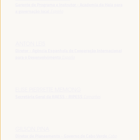
Gerente de Programa e Instrutor - Academia da Haia para
a governação local
España
ANTON LEIS
Diretor - Agência Espanhola de Cooperação Internacional
para o Desenvolvimento
España
ELISE PIERRETTE MEMONG
Secretária Geral da RAESS - RIPESS
Camarões
GILSON PINA
Diretor de Planeamento - Governo de Cabo Verde
Cabo