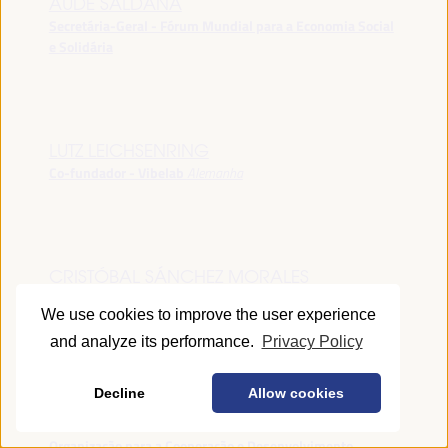
AUDE SALDANA
Secretária-Geral - Fórum Mundial para a Economia Social
e Solidária
LUTZ LEICHSENRING
Co-fundador - Vibelab
Alemanha
CRISTÓBAL SÁNCHEZ MORALES
Vice-conselheiro da Indústria - Junta de Andalucía
España
We use cookies to improve the user experience
and analyze its performance.
Privacy Policy
Decline
Allow cookies
ANNA RUBIN
Gerente do Fórum de Desenvolvimento Local -
Organização para a Cooperação e Desenvolvimento