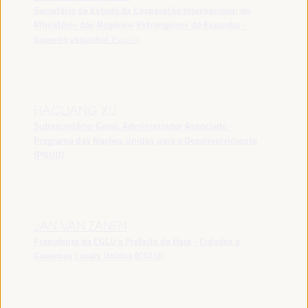
Secretário de Estado da Cooperação Internacional do
Ministério dos Negócios Estrangeiros de Espanha -
Governo espanhol
España
HAOLIANG XU
Subsecretário-Geral, Administrador Associado -
Programa das Nações Unidas para o Desenvolvimento
(PNUD)
JAN VAN ZANEN
Presidente da CGLU e Prefeito de Haia - Cidades e
Governos Locais Unidos (CGLU)