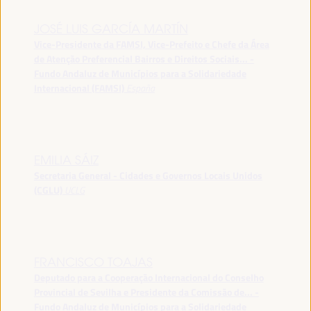
JOSÉ LUIS GARCÍA MARTÍN
Vice-Presidente da FAMSI, Vice-Prefeito e Chefe da Área
de Atenção Preferencial Bairros e Direitos Sociais... -
Fundo Andaluz de Municípios para a Solidariedade
Internacional (FAMSI)
España
EMILIA SÁIZ
Secretaria General - Cidades e Governos Locais Unidos
(CGLU)
UCLG
FRANCISCO TOAJAS
Deputado para a Cooperação Internacional do Conselho
Provincial de Sevilha e Presidente da Comissão de... -
Fundo Andaluz de Municípios para a Solidariedade