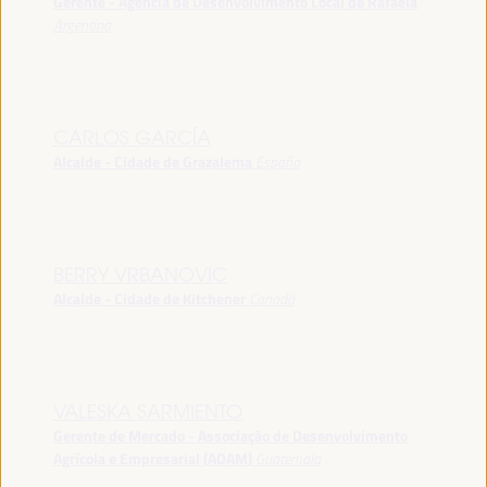
Gerente - Agência de Desenvolvimento Local de Rafaela
Argentina
CARLOS GARCÍA
Alcalde - Cidade de Grazalema
España
BERRY VRBANOVIC
Alcalde - Cidade de Kitchener
Canadá
VALESKA SARMIENTO
Gerente de Mercado - Associação de Desenvolvimento
Agrícola e Empresarial (ADAM)
Guatemala