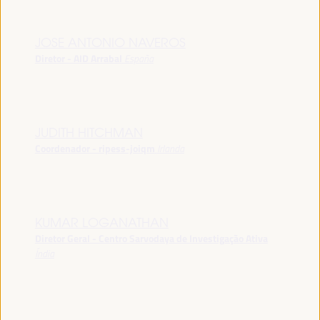
JOSE ANTONIO NAVEROS
Diretor - AID Arrabal
España
JUDITH HITCHMAN
Coordenador - ripess-joiqm
Irlanda
KUMAR LOGANATHAN
Diretor Geral - Centro Sarvodaya de Investigação Ativa
Índia