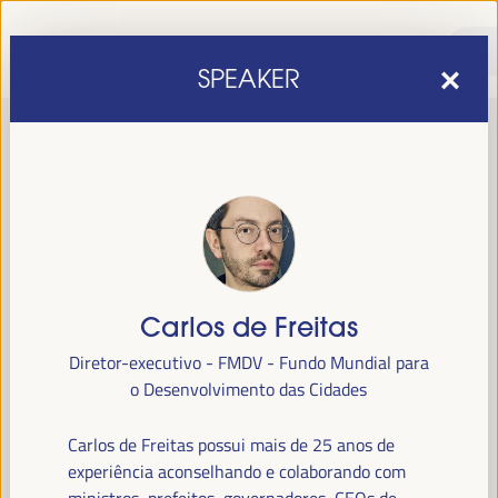
SPEAKER
Carlos de Freitas
sexta edição do Fórum Mundial para o Desenvolvimento
A
Diretor-executivo - FMDV - Fundo Mundial para
Económico Local
1 a 4 de abril de 2025 em
será realizada de
o Desenvolvimento das Cidades
Sevilha, Espanha,
no Palácio de Congressos e Exposições (FIBES).
Carlos de Freitas possui mais de 25 anos de
Programa
experiência aconselhando e colaborando com
ministros, prefeitos, governadores, CEOs de