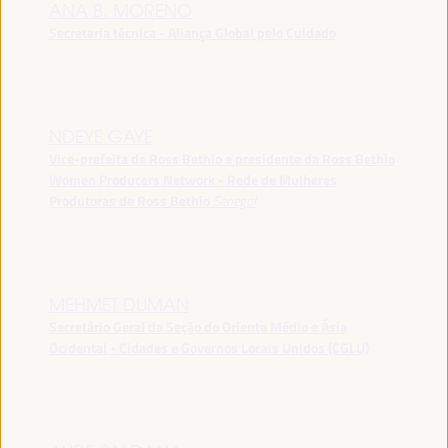
ANA B. MORENO
Secretaria técnica - Aliança Global pelo Cuidado
NDEYE GAYE
Vice-prefeita de Ross Bethio e presidente da Ross Bethio
Women Producers Network - Rede de Mulheres
Produtoras de Ross Bethio
Senegal
MEHMET DUMAN
Secretário Geral da Seção do Oriente Médio e Ásia
Ocidental - Cidades e Governos Locais Unidos (CGLU)