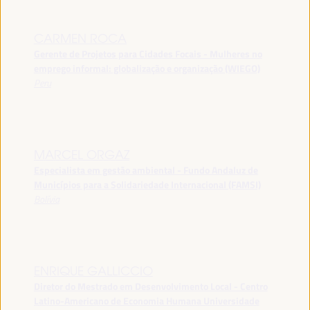
CARMEN ROCA
Gerente de Projetos para Cidades Focais - Mulheres no
emprego informal: globalização e organização (WIEGO)
Peru
MARCEL ORGAZ
Especialista em gestão ambiental - Fundo Andaluz de
Municípios para a Solidariedade Internacional (FAMSI)
Bolívia
ENRIQUE GALLICCIO
Diretor do Mestrado em Desenvolvimento Local - Centro
Latino-Americano de Economia Humana Universidade