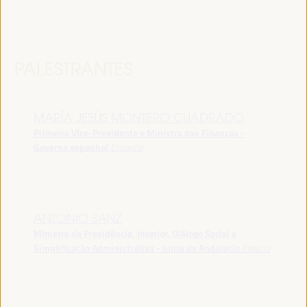
PALESTRANTES
MARÍA JESÚS MONTERO CUADRADO
Primeira Vice-Presidente e Ministra das Finanças -
Governo espanhol
Espanha
ANTONIO SANZ
Ministro da Presidência, Interior, Diálogo Social e
Simplificação Administrativa - Junta de Andalucía
España