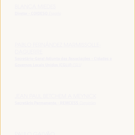
BLANCA MIEDES
Diretor - COIDESO
España
PABLO FERNÁNDEZ MARMISSOLLE-
DAGUERRE
Secretário-Geral Adjunto das Associações - Cidades e
Governos Locais Unidos (CGLU)
CGLU
JEAN PAUL BETCHEM A MEYNICK
Secretário Permanente - REMCESS
Camarões
PAULO GALVÃO