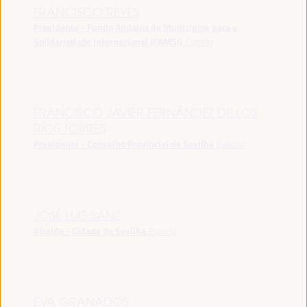
FRANCISCO REYES
Presidente - Fundo Andaluz de Municípios para a
Solidariedade Internacional (FAMSI)
España
FRANCISCO JAVIER FERNÁNDEZ DE LOS
RÍOS TORRES
Presidente - Conselho Provincial de Sevilha
España
JOSÉ LUIS SANZ
Alcalde - Cidade de Sevilha
España
EVA GRANADOS