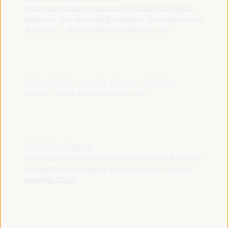
Diretor do Instituto Praxis da Universidade Tecnológica
Nacional e Vice-diretor do Mestrado em Desenvolvimento
Territorial... - Universidade de Rafaela
Argentina
FRANCISCO JAVIER AYALA ORTEGA
Alcalde - Cidade de Fuenlabrada
España
SERGIO COLINA
Diretor Geral de Políticas de Desenvolvimento, Ministério
dos Negócios Estrangeiros, UE e Cooperação - Governo
espanhol
España