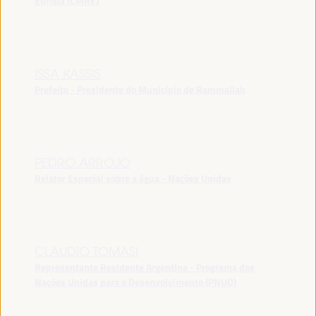
Europa (CMRE)
ISSA KASSIS
Prefeito - Presidente do Município de Rammallah
PEDRO ARROJO
Relator Especial sobre a água - Nações Unidas
CLAUDIO TOMASI
Representante Residente Argentina - Programa das
Nações Unidas para o Desenvolvimento (PNUD)