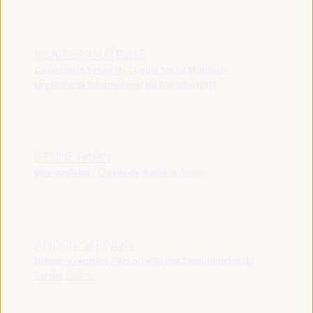
CLAIRE COURTEILLE
Conselheiro Sênior da Cúpula Social Mundial -
Organização Internacional do Trabalho (OIT)
CÉLINE PAPIN
Vice-prefeito - Cidade de Bordéus
França
ANDRIY TABINSKY
Diretor-executivo - Associação das Comunidades do
Carvão
Ucrânia