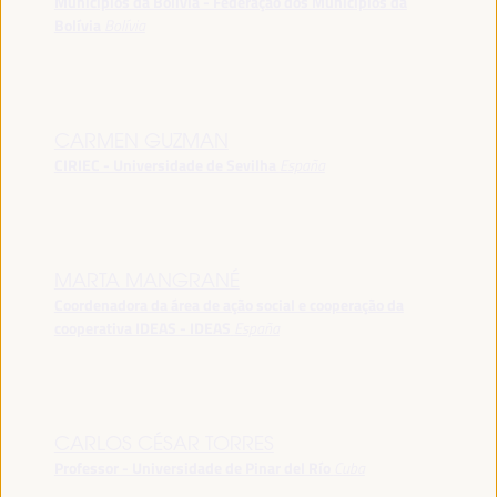
Municípios da Bolívia - Federação dos Municípios da
Bolívia
Bolívia
CARMEN GUZMAN
CIRIEC - Universidade de Sevilha
España
MARTA MANGRANÉ
Coordenadora da área de ação social e cooperação da
cooperativa IDEAS - IDEAS
España
CARLOS CÉSAR TORRES
Professor - Universidade de Pinar del Río
Cuba