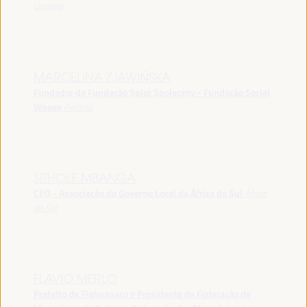
Uruguai
MARCELINA ZJAWIŃSKA
Fundador da Fundação Splot Społeczny - Fundação Social
Weave
Polônia
SITHOLE MBANGA
CEO - Associação do Governo Local da África do Sul
África
do Sul
FLAVIO MERLO
Prefeito de Tiahuanaco e Presidente da Federação de