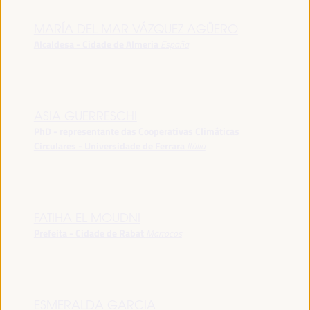
MARÍA DEL MAR VÁZQUEZ AGÜERO
Alcaldesa - Cidade de Almeria
España
ASIA GUERRESCHI
PhD - representante das Cooperativas Climáticas
Circulares - Universidade de Ferrara
Itália
FATIHA EL MOUDNI
Prefeita - Cidade de Rabat
Marrocos
ESMERALDA GARCIA