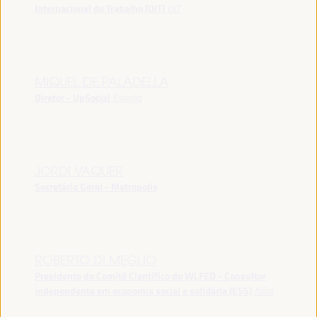
Internacional do Trabalho (OIT)
OIT
MIQUEL DE PALADELLA
Diretor - UpSocial
España
JORDI VAQUER
Secretário Geral - Metropolis
ROBERTO DI MEGLIO
Presidente do Comitê Científico do WLFED - Consultor
independente em economia social e solidária (ESS)
Itália