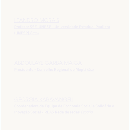
LEANDRO MORAIS
Profesor SSE-UNESP - Universidade Estadual Paulista
(UNESP)
Brasil
ABDOULAYE GARBA MAIGA
Presidente - Conselho Regional de Mopti
Mali
GEORGIA KARAVANGELI
Coordenadora da Equipa de Economia Social e Solidária e
Inovação Social - REAS Rede de redes
España