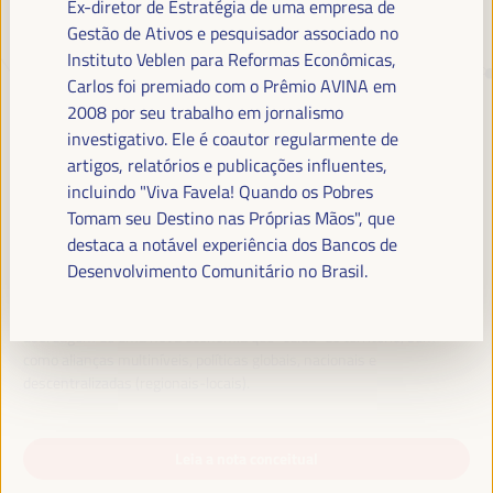
Ex-diretor de Estratégia de uma empresa de
Gestão de Ativos e pesquisador associado no
Instituto Veblen para Reformas Econômicas,
TRANSIÇÃO JUSTA,
Carlos foi premiado com o Prêmio AVINA em
FINANCIAMENTO DO
2008 por seu trabalho em jornalismo
DESENVOLVIMENTO E SOLUÇÕES
investigativo. Ele é coautor regularmente de
TERRITORIAIS, O TEMA DO VI
artigos, relatórios e publicações influentes,
incluindo "Viva Favela! Quando os Pobres
WFLED
Tomam seu Destino nas Próprias Mãos", que
destaca a notável experiência dos Bancos de
O VI WFLED abordará as prioridades globais no tema da tripla
transição, justiça social, formação para o emprego no território,
Desenvolvimento Comunitário no Brasil.
gestão pública, parcerias público-privadas e o papel do setor privado e
da economia social e solidária, emprego e trabalho decente e a
abordagem de uma nova economia que “cuida” do território, bem
como alianças multiníveis, políticas globais, nacionais e
descentralizadas (regionais-locais).
Leia a nota conceitual