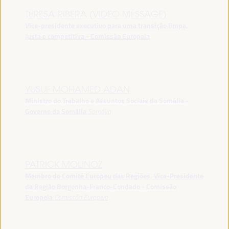
TERESA RIBERA (VIDEO MESSAGE)
Vice-presidente executivo para uma transição limpa,
justa e competitiva - Comissão Europeia
YUSUF MOHAMED ADAN
Ministro do Trabalho e Assuntos Sociais da Somália -
Governo da Somália
Somália
PATRICK MOLINOZ
Membro do Comité Europeu das Regiões, Vice-Presidente
da Região Borgonha-Franco-Condado - Comissão
Europeia
Comissão Europeia