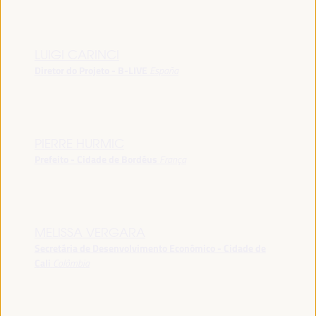
LUIGI CARINCI
Diretor do Projeto - B-LIVE
España
PIERRE HURMIC
Prefeito - Cidade de Bordéus
França
MELISSA VERGARA
Secretária de Desenvolvimento Econômico - Cidade de
Cali
Colômbia