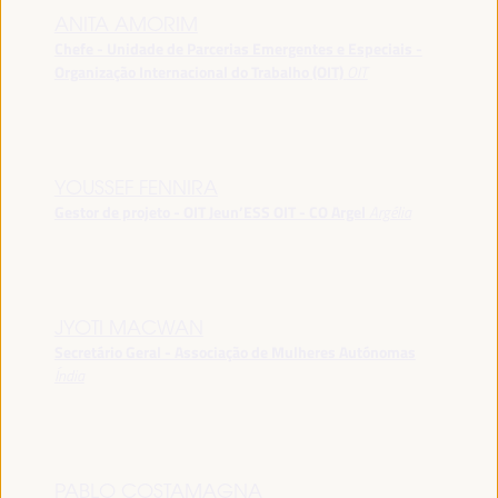
ANITA AMORIM
Chefe - Unidade de Parcerias Emergentes e Especiais -
Organização Internacional do Trabalho (OIT)
OIT
YOUSSEF FENNIRA
Gestor de projeto - OIT Jeun’ESS OIT - CO Argel
Argélia
JYOTI MACWAN
Secretário Geral - Associação de Mulheres Autónomas
Índia
PABLO COSTAMAGNA