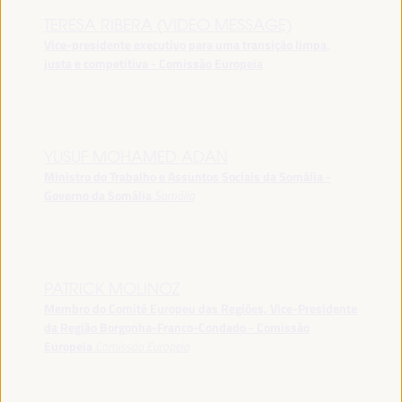
TERESA RIBERA (VIDEO MESSAGE)
Vice-presidente executivo para uma transição limpa,
justa e competitiva - Comissão Europeia
YUSUF MOHAMED ADAN
Ministro do Trabalho e Assuntos Sociais da Somália -
Governo da Somália
Somália
PATRICK MOLINOZ
Membro do Comité Europeu das Regiões, Vice-Presidente
da Região Borgonha-Franco-Condado - Comissão
Europeia
Comissão Europeia