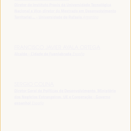
Diretor do Instituto Praxis da Universidade Tecnológica
Nacional e Vice-diretor do Mestrado em Desenvolvimento
Territorial... - Universidade de Rafaela
Argentina
FRANCISCO JAVIER AYALA ORTEGA
Alcalde - Cidade de Fuenlabrada
España
SERGIO COLINA
Diretor Geral de Políticas de Desenvolvimento, Ministério
dos Negócios Estrangeiros, UE e Cooperação - Governo
espanhol
España