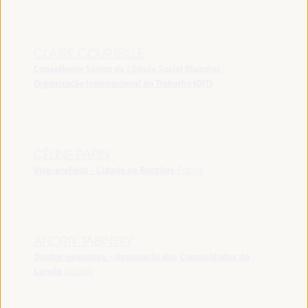
CLAIRE COURTEILLE
Conselheiro Sênior da Cúpula Social Mundial -
Organização Internacional do Trabalho (OIT)
CÉLINE PAPIN
Vice-prefeito - Cidade de Bordéus
França
ANDRIY TABINSKY
Diretor-executivo - Associação das Comunidades do
Carvão
Ucrânia