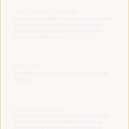
JOSÉ LUIS GARCÍA MARTÍN
Vice-Presidente da FAMSI, Vice-Prefeito e Chefe da Área
de Atenção Preferencial Bairros e Direitos Sociais... -
Fundo Andaluz de Municípios para a Solidariedade
Internacional (FAMSI)
España
EMILIA SÁIZ
Secretaria General - Cidades e Governos Locais Unidos
(CGLU)
UCLG
FRANCISCO TOAJAS
Deputado para a Cooperação Internacional do Conselho
Provincial de Sevilha e Presidente da Comissão de... -
Fundo Andaluz de Municípios para a Solidariedade