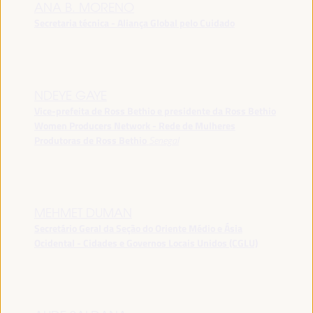
ANA B. MORENO
Secretaria técnica - Aliança Global pelo Cuidado
NDEYE GAYE
Vice-prefeita de Ross Bethio e presidente da Ross Bethio
Women Producers Network - Rede de Mulheres
Produtoras de Ross Bethio
Senegal
MEHMET DUMAN
Secretário Geral da Seção do Oriente Médio e Ásia
Ocidental - Cidades e Governos Locais Unidos (CGLU)