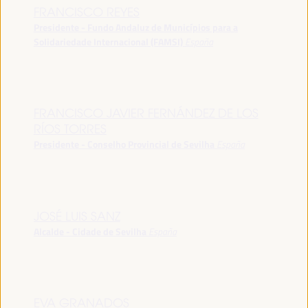
FRANCISCO REYES
Presidente - Fundo Andaluz de Municípios para a
Solidariedade Internacional (FAMSI)
España
FRANCISCO JAVIER FERNÁNDEZ DE LOS
RÍOS TORRES
Presidente - Conselho Provincial de Sevilha
España
JOSÉ LUIS SANZ
Alcalde - Cidade de Sevilha
España
EVA GRANADOS