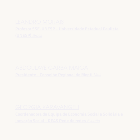
LEANDRO MORAIS
Profesor SSE-UNESP - Universidade Estadual Paulista
(UNESP)
Brasil
ABDOULAYE GARBA MAIGA
Presidente - Conselho Regional de Mopti
Mali
GEORGIA KARAVANGELI
Coordenadora da Equipa de Economia Social e Solidária e
Inovação Social - REAS Rede de redes
España