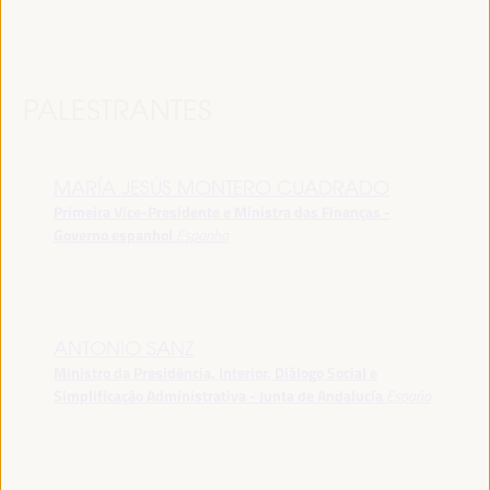
PALESTRANTES
MARÍA JESÚS MONTERO CUADRADO
Primeira Vice-Presidente e Ministra das Finanças -
Governo espanhol
Espanha
ANTONIO SANZ
Ministro da Presidência, Interior, Diálogo Social e
Simplificação Administrativa - Junta de Andalucía
España