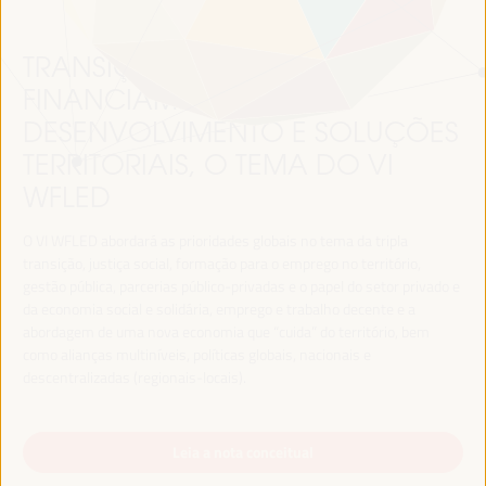
TRANSIÇÃO JUSTA,
FINANCIAMENTO DO
DESENVOLVIMENTO E SOLUÇÕES
TERRITORIAIS, O TEMA DO VI
WFLED
O VI WFLED abordará as prioridades globais no tema da tripla
transição, justiça social, formação para o emprego no território,
gestão pública, parcerias público-privadas e o papel do setor privado e
da economia social e solidária, emprego e trabalho decente e a
abordagem de uma nova economia que “cuida” do território, bem
como alianças multiníveis, políticas globais, nacionais e
descentralizadas (regionais-locais).
Leia a nota conceitual