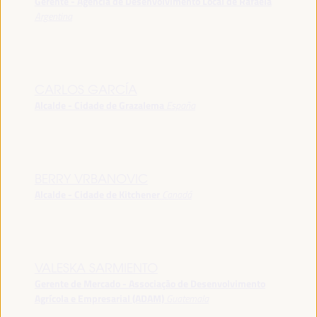
Gerente - Agência de Desenvolvimento Local de Rafaela
Argentina
CARLOS GARCÍA
Alcalde - Cidade de Grazalema
España
BERRY VRBANOVIC
Alcalde - Cidade de Kitchener
Canadá
VALESKA SARMIENTO
Gerente de Mercado - Associação de Desenvolvimento
Agrícola e Empresarial (ADAM)
Guatemala