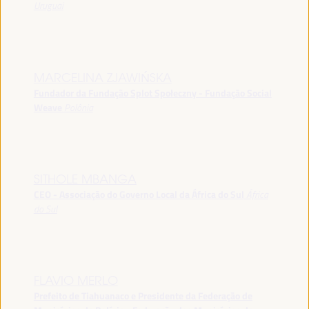
Uruguai
MARCELINA ZJAWIŃSKA
Fundador da Fundação Splot Społeczny - Fundação Social
Weave
Polônia
SITHOLE MBANGA
CEO - Associação do Governo Local da África do Sul
África
do Sul
FLAVIO MERLO
Prefeito de Tiahuanaco e Presidente da Federação de