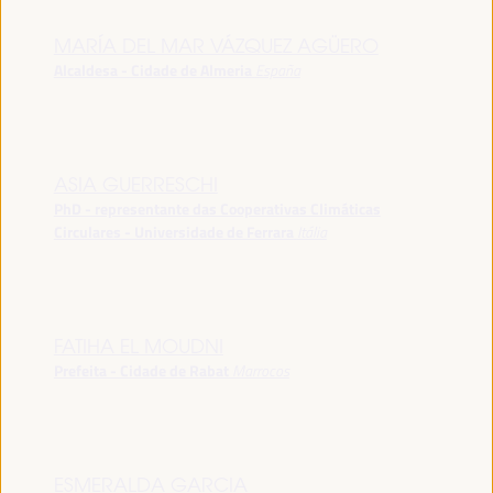
MARÍA DEL MAR VÁZQUEZ AGÜERO
Alcaldesa - Cidade de Almeria
España
ASIA GUERRESCHI
PhD - representante das Cooperativas Climáticas
Circulares - Universidade de Ferrara
Itália
FATIHA EL MOUDNI
Prefeita - Cidade de Rabat
Marrocos
ESMERALDA GARCIA