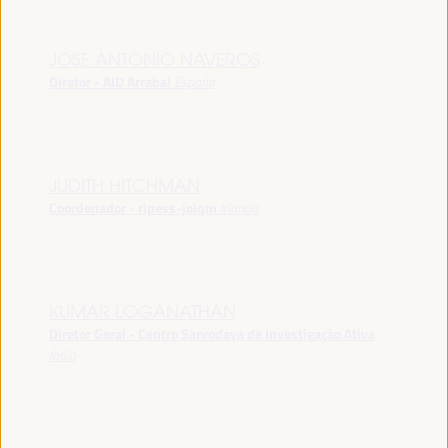
JOSE ANTONIO NAVEROS
Diretor - AID Arrabal
España
JUDITH HITCHMAN
Coordenador - ripess-joiqm
Irlanda
KUMAR LOGANATHAN
Diretor Geral - Centro Sarvodaya de Investigação Ativa
Índia