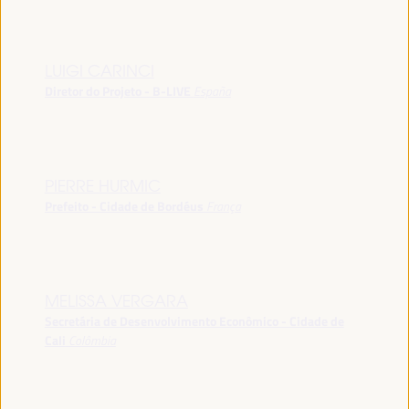
LUIGI CARINCI
Diretor do Projeto - B-LIVE
España
PIERRE HURMIC
Prefeito - Cidade de Bordéus
França
MELISSA VERGARA
Secretária de Desenvolvimento Econômico - Cidade de
Cali
Colômbia