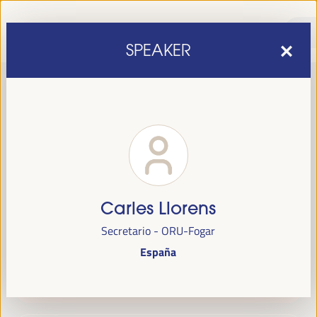
SPEAKER
Carles Llorens
sexta edição do Fórum Mundial para o Desenvolvimento
A
Secretario - ORU-Fogar
Económico Local
1 a 4 de abril de 2025 em
será realizada de
España
Sevilha, Espanha,
no Palácio de Congressos e Exposições (FIBES).
Programa