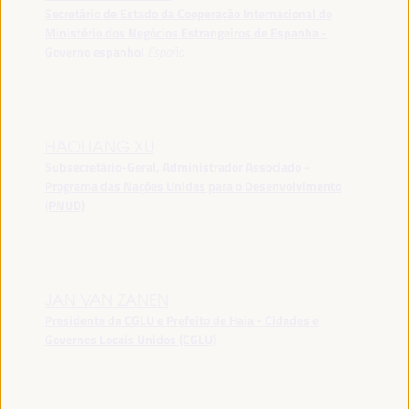
Secretário de Estado da Cooperação Internacional do
Ministério dos Negócios Estrangeiros de Espanha -
Governo espanhol
España
HAOLIANG XU
Subsecretário-Geral, Administrador Associado -
Programa das Nações Unidas para o Desenvolvimento
(PNUD)
JAN VAN ZANEN
Presidente da CGLU e Prefeito de Haia - Cidades e
Governos Locais Unidos (CGLU)