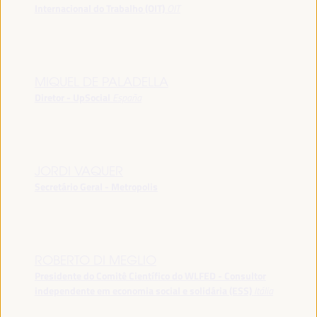
Internacional do Trabalho (OIT)
OIT
MIQUEL DE PALADELLA
Diretor - UpSocial
España
JORDI VAQUER
Secretário Geral - Metropolis
ROBERTO DI MEGLIO
Presidente do Comitê Científico do WLFED - Consultor
independente em economia social e solidária (ESS)
Itália