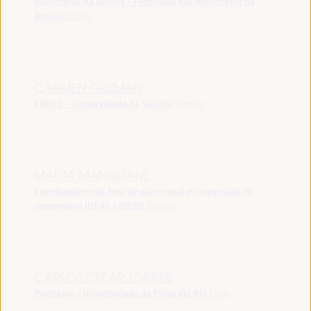
Municípios da Bolívia - Federação dos Municípios da
Bolívia
Bolívia
CARMEN GUZMAN
CIRIEC - Universidade de Sevilha
España
MARTA MANGRANÉ
Coordenadora da área de ação social e cooperação da
cooperativa IDEAS - IDEAS
España
CARLOS CÉSAR TORRES
Professor - Universidade de Pinar del Río
Cuba