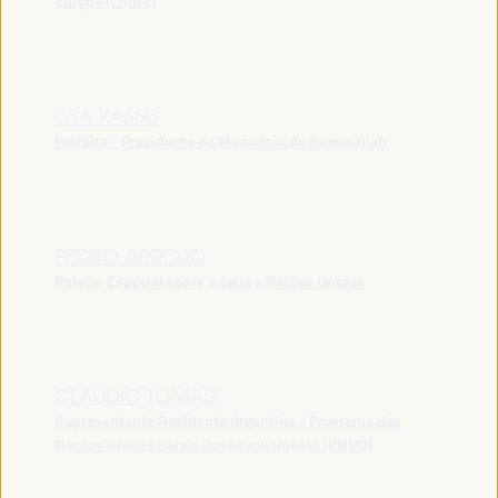
Europa (CMRE)
ISSA KASSIS
Prefeito - Presidente do Município de Rammallah
PEDRO ARROJO
Relator Especial sobre a água - Nações Unidas
CLAUDIO TOMASI
Representante Residente Argentina - Programa das
Nações Unidas para o Desenvolvimento (PNUD)