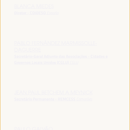
BLANCA MIEDES
Diretor - COIDESO
España
PABLO FERNÁNDEZ MARMISSOLLE-
DAGUERRE
Secretário-Geral Adjunto das Associações - Cidades e
Governos Locais Unidos (CGLU)
CGLU
JEAN PAUL BETCHEM A MEYNICK
Secretário Permanente - REMCESS
Camarões
PAULO GALVÃO