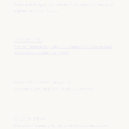
Gerente de Programa e Instrutor - Academia da Haia para
a governação local
España
ANTON LEIS
Diretor - Agência Espanhola de Cooperação Internacional
para o Desenvolvimento
España
ELISE PIERRETTE MEMONG
Secretária Geral da RAESS - RIPESS
Camarões
GILSON PINA
Diretor de Planeamento - Governo de Cabo Verde
Cabo