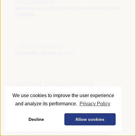
AUDE SALDANA
Secretária-Geral - Fórum Mundial para a Economia Social
e Solidária
LUTZ LEICHSENRING
Co-fundador - Vibelab
Alemanha
CRISTÓBAL SÁNCHEZ MORALES
Vice-conselheiro da Indústria - Junta de Andalucía
España
We use cookies to improve the user experience
and analyze its performance.
Privacy Policy
Decline
Allow cookies
ANNA RUBIN
Gerente do Fórum de Desenvolvimento Local -
Organização para a Cooperação e Desenvolvimento