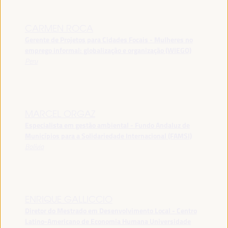
CARMEN ROCA
Gerente de Projetos para Cidades Focais - Mulheres no
emprego informal: globalização e organização (WIEGO)
Peru
MARCEL ORGAZ
Especialista em gestão ambiental - Fundo Andaluz de
Municípios para a Solidariedade Internacional (FAMSI)
Bolívia
ENRIQUE GALLICCIO
Diretor do Mestrado em Desenvolvimento Local - Centro
Latino-Americano de Economia Humana Universidade