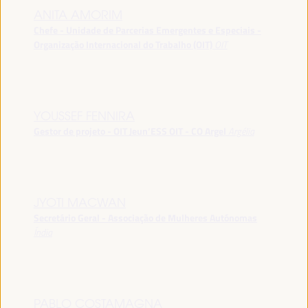
ANITA AMORIM
Chefe - Unidade de Parcerias Emergentes e Especiais -
Organização Internacional do Trabalho (OIT)
OIT
YOUSSEF FENNIRA
Gestor de projeto - OIT Jeun’ESS OIT - CO Argel
Argélia
JYOTI MACWAN
Secretário Geral - Associação de Mulheres Autónomas
Índia
PABLO COSTAMAGNA