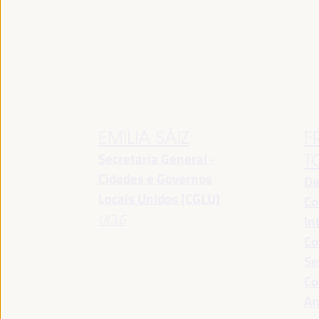
EMILIA SÁIZ
F
Secretaria General -
T
Cidades e Governos
De
Locais Unidos (CGLU)
Co
UCLG
In
Co
Se
Co
An