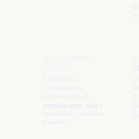
Es
es
TERESA RIBERA
Y
(VIDEO
M
MESSAGE)
A
Vice-presidente
Mi
executivo para uma
As
transição limpa, justa e
So
competitiva - Comissão
So
Europeia