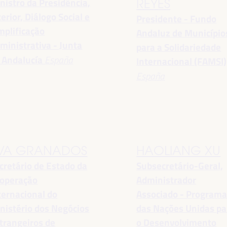
nistro da Presidência,
REYES
terior, Diálogo Social e
Presidente - Fundo
mplificação
Andaluz de Município
ministrativa - Junta
para a Solidariedade
 Andalucía
España
Internacional (FAMSI)
España
VA GRANADOS
HAOLIANG XU
cretário de Estado da
Subsecretário-Geral,
operação
Administrador
ternacional do
Associado - Program
nistério dos Negócios
das Nações Unidas pa
trangeiros de
o Desenvolvimento