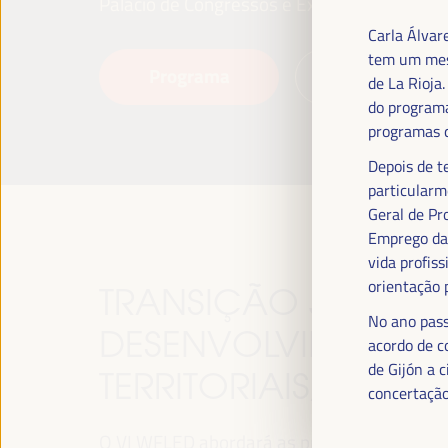
Palácio de Congressos e Exposições (FIBES)
Carla Álvar
tem um mest
Programa
Leia mais
de La Rioja
do programa
programas 
Depois de t
particularm
Geral de Pr
Emprego da 
vida profiss
orientação 
TRANSIÇÃO JUSTA,
No ano pass
DESENVOLVIMENTO 
acordo de c
de Gijón a 
TERRITORIAIS, O TE
concertação
O VI WFLED abordará as prioridades globais n