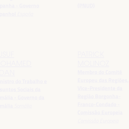
panha - Governo
(PNUD)
panhol
España
USUF
PATRICK
OHAMED
MOLINOZ
Membro do Comité
DAN
Europeu das Regiões,
nistro do Trabalho e
Vice-Presidente da
suntos Sociais da
Região Borgonha-
mália - Governo da
Franco-Condado -
mália
Somália
Comissão Europeia
Comissão Europeia