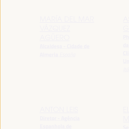
MARÍA DEL MAR
A
VÁZQUEZ
G
Ph
AGÜERO
da
Alcaldesa - Cidade de
Cl
Almeria
España
Un
Itá
ANTON LEIS
E
Diretor - Agência
M
Espanhola de
Se