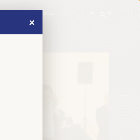
mme
Informações práticas
EN
ES
FR
PT
mme
Informações práticas
EN
ES
FR
PT