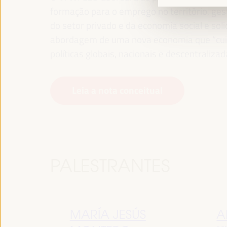
formação para o emprego no território, gest
do setor privado e da economia social e sol
abordagem de uma nova economia que “cuida
políticas globais, nacionais e descentralizad
Leia a nota conceitual
PALESTRANTES
MARÍA JESÚS
A