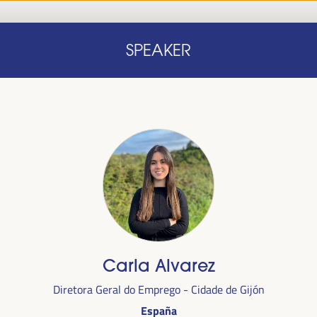
Início
Nota conceitual
Oradores
Progra
SPEAKER
Início
Nota conceitual
Oradores
Progra
Carla Alvarez
alizada
Diretora Geral do Emprego - Cidade de Gijón
anha,
no
España