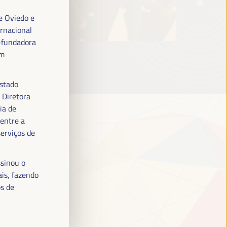
e Oviedo e
rnacional
o-fundadora
em
estado
 Diretora
ia de
 entre a
serviços de
sinou o
is, fazendo
os de