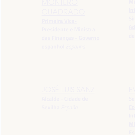
Mi
MONTERO
In
CUADRADO
Si
Primeira Vice-
Ad
Presidente e Ministra
de
das Finanças - Governo
espanhol
Espanha
JOSÉ LUIS SANZ
E
Alcalde - Cidade de
Se
Co
Sevilha
España
In
Mi
Es