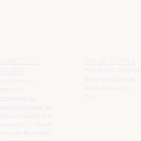
RANCISCO
BHEKE STOFILE
Presidente - Associa
OAJAS
do Governo Local da
putado para a
África do Sul
África do
operação
Sul
ternacional do
nselho Provincial de
vilha e Presidente da
missão de... - Fundo
daluz de Municípios