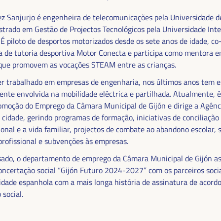
.
ez Sanjurjo é engenheira de telecomunicações pela Universidade d
rado em Gestão de Projectos Tecnológicos pela Universidade Inte
. É piloto de desportos motorizados desde os sete anos de idade, c
 de tutoria desportiva Motor Conecta e participa como mentora 
que promovem as vocações STEAM entre as crianças.
er trabalhado em empresas de engenharia, nos últimos anos tem 
ente envolvida na mobilidade eléctrica e partilhada. Atualmente, é
omoção do Emprego da Câmara Municipal de Gijón e dirige a Agênc
cidade, gerindo programas de formação, iniciativas de conciliação
ional e a vida familiar, projectos de combate ao abandono escolar, 
profissional e subvenções às empresas.
 FINANCIAMENTO DO
ado, o departamento de emprego da Câmara Municipal de Gijón as
E SOLUÇÕES
oncertação social “Gijón Futuro 2024-2027” com os parceiros socia
cidade espanhola com a mais longa história de assinatura de acord
MA DO VI WFLED
 social.
o tema da tripla transição, justiça social,