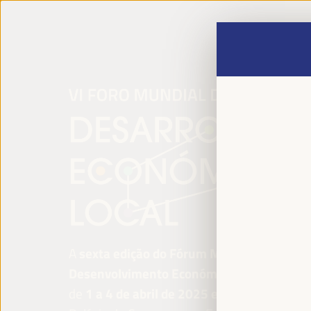
A
sexta edição do Fórum Mundial para o
Desenvolvimento Económico Local
será re
de
1 a 4 de abril de 2025 em Sevilha, Esp