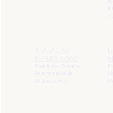
pa
In
Es
ABABACAR
L
KHALIFA NDAO
M
Presidente - Conselho
Pr
Departamental de
Un
Dagana
Senegal
Pa