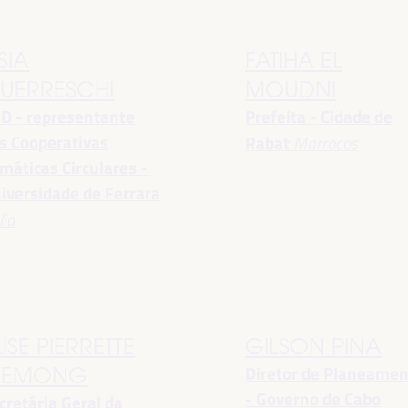
SIA
FATIHA EL
UERRESCHI
MOUDNI
D - representante
Prefeita - Cidade de
s Cooperativas
Rabat
Marrocos
imáticas Circulares -
iversidade de Ferrara
lia
LISE PIERRETTE
GILSON PINA
Diretor de Planeame
EMONG
- Governo de Cabo
cretária Geral da