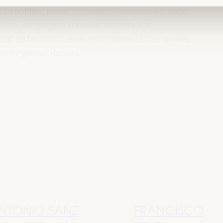
ão pública, parcerias público-privadas e o papel
idária, emprego e trabalho decente e a
” do território, bem como alianças multiníveis,
as (regionais-locais).
NTONIO SANZ
FRANCISCO