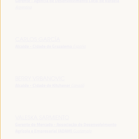
Gerente - Agência de Desenvolvimento Local de Rafaela
Argentina
CARLOS GARCÍA
Alcalde - Cidade de Grazalema
España
BERRY VRBANOVIC
Alcalde - Cidade de Kitchener
Canadá
VALESKA SARMIENTO
Gerente de Mercado - Associação de Desenvolvimento
Agrícola e Empresarial (ADAM)
Guatemala