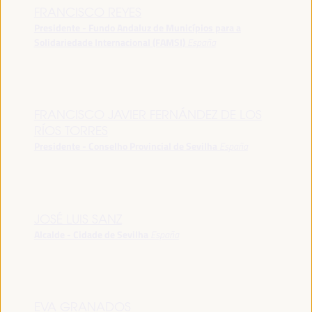
FRANCISCO REYES
Presidente - Fundo Andaluz de Municípios para a
Solidariedade Internacional (FAMSI)
España
FRANCISCO JAVIER FERNÁNDEZ DE LOS
RÍOS TORRES
Presidente - Conselho Provincial de Sevilha
España
JOSÉ LUIS SANZ
Alcalde - Cidade de Sevilha
España
EVA GRANADOS