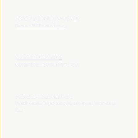
JOSE ANTONIO NAVEROS
Diretor - AID Arrabal
España
JUDITH HITCHMAN
Coordenador - ripess-joiqm
Irlanda
KUMAR LOGANATHAN
Diretor Geral - Centro Sarvodaya de Investigação Ativa
Índia