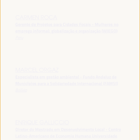
CARMEN ROCA
Gerente de Projetos para Cidades Focais - Mulheres no
emprego informal: globalização e organização (WIEGO)
Peru
MARCEL ORGAZ
Especialista em gestão ambiental - Fundo Andaluz de
Municípios para a Solidariedade Internacional (FAMSI)
Bolívia
ENRIQUE GALLICCIO
Diretor do Mestrado em Desenvolvimento Local - Centro
Latino-Americano de Economia Humana Universidade