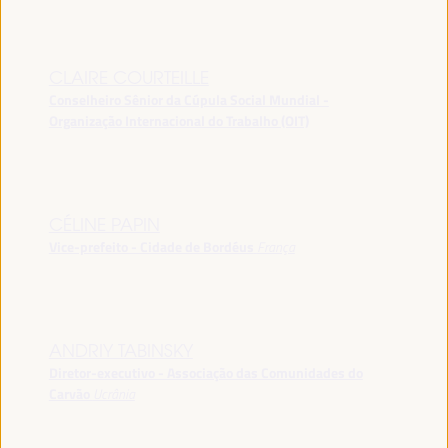
CLAIRE COURTEILLE
Conselheiro Sênior da Cúpula Social Mundial -
Organização Internacional do Trabalho (OIT)
CÉLINE PAPIN
Vice-prefeito - Cidade de Bordéus
França
ANDRIY TABINSKY
Diretor-executivo - Associação das Comunidades do
Carvão
Ucrânia