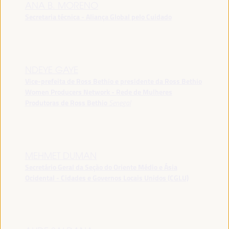
ANA B. MORENO
Secretaria técnica - Aliança Global pelo Cuidado
NDEYE GAYE
Vice-prefeita de Ross Bethio e presidente da Ross Bethio
Women Producers Network - Rede de Mulheres
Produtoras de Ross Bethio
Senegal
MEHMET DUMAN
Secretário Geral da Seção do Oriente Médio e Ásia
Ocidental - Cidades e Governos Locais Unidos (CGLU)