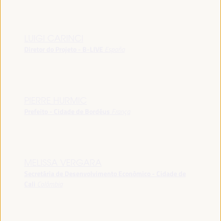
LUIGI CARINCI
Diretor do Projeto - B-LIVE
España
PIERRE HURMIC
Prefeito - Cidade de Bordéus
França
MELISSA VERGARA
Secretária de Desenvolvimento Econômico - Cidade de
Cali
Colômbia