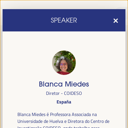
SPEAKER
Blanca Miedes
sexta edição do Fórum Mundial para o Desenvolvimento
A
Diretor - COIDESO
Económico Local
1 a 4 de abril de 2025 em
será realizada de
España
Sevilha, Espanha,
no Palácio de Congressos e Exposições (FIBES).
Blanca Miedes é Professora Associada na
Programa
Universidade de Huelva e Diretora do Centro de
Investigação COIDESO, onde trabalha para