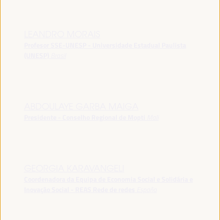
LEANDRO MORAIS
Profesor SSE-UNESP - Universidade Estadual Paulista
(UNESP)
Brasil
ABDOULAYE GARBA MAIGA
Presidente - Conselho Regional de Mopti
Mali
GEORGIA KARAVANGELI
Coordenadora da Equipa de Economia Social e Solidária e
Inovação Social - REAS Rede de redes
España