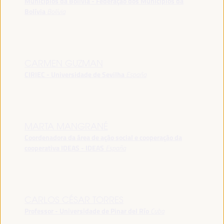
Municípios da Bolívia - Federação dos Municípios da
Bolívia
Bolívia
CARMEN GUZMAN
CIRIEC - Universidade de Sevilha
España
MARTA MANGRANÉ
Coordenadora da área de ação social e cooperação da
cooperativa IDEAS - IDEAS
España
CARLOS CÉSAR TORRES
Professor - Universidade de Pinar del Río
Cuba