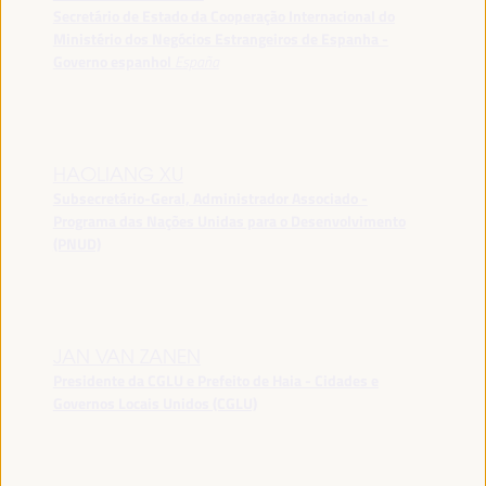
Secretário de Estado da Cooperação Internacional do
Ministério dos Negócios Estrangeiros de Espanha -
Governo espanhol
España
HAOLIANG XU
Subsecretário-Geral, Administrador Associado -
Programa das Nações Unidas para o Desenvolvimento
(PNUD)
JAN VAN ZANEN
Presidente da CGLU e Prefeito de Haia - Cidades e
Governos Locais Unidos (CGLU)