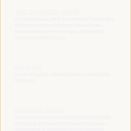
JOSÉ LUIS GARCÍA MARTÍN
Vice-Presidente da FAMSI, Vice-Prefeito e Chefe da Área
de Atenção Preferencial Bairros e Direitos Sociais... -
Fundo Andaluz de Municípios para a Solidariedade
Internacional (FAMSI)
España
EMILIA SÁIZ
Secretaria General - Cidades e Governos Locais Unidos
(CGLU)
UCLG
FRANCISCO TOAJAS
Deputado para a Cooperação Internacional do Conselho
Provincial de Sevilha e Presidente da Comissão de... -
Fundo Andaluz de Municípios para a Solidariedade