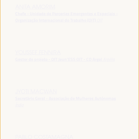
ANITA AMORIM
Chefe - Unidade de Parcerias Emergentes e Especiais -
Organização Internacional do Trabalho (OIT)
OIT
YOUSSEF FENNIRA
Gestor de projeto - OIT Jeun’ESS OIT - CO Argel
Argélia
JYOTI MACWAN
Secretário Geral - Associação de Mulheres Autónomas
Índia
PABLO COSTAMAGNA