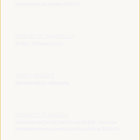
Internacional do Trabalho (OIT)
OIT
MIQUEL DE PALADELLA
Diretor - UpSocial
España
JORDI VAQUER
Secretário Geral - Metropolis
ROBERTO DI MEGLIO
Presidente do Comitê Científico do WLFED - Consultor
independente em economia social e solidária (ESS)
Itália