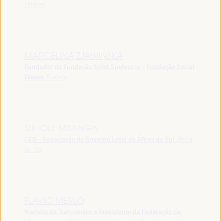
Uruguai
MARCELINA ZJAWIŃSKA
Fundador da Fundação Splot Społeczny - Fundação Social
Weave
Polônia
SITHOLE MBANGA
CEO - Associação do Governo Local da África do Sul
África
do Sul
FLAVIO MERLO
Prefeito de Tiahuanaco e Presidente da Federação de