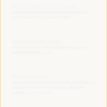
TERESA RIBERA (VIDEO MESSAGE)
Vice-presidente executivo para uma transição limpa,
justa e competitiva - Comissão Europeia
YUSUF MOHAMED ADAN
Ministro do Trabalho e Assuntos Sociais da Somália -
Governo da Somália
Somália
PATRICK MOLINOZ
Membro do Comité Europeu das Regiões, Vice-Presidente
da Região Borgonha-Franco-Condado - Comissão
Europeia
Comissão Europeia