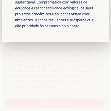
sustentável. Comprometida com valores de
equidade e responsabilidade ecológica, os seus
projectos académicos e aplicados visam criar
TRANSIÇÃO JUSTA,
ambientes urbanos resilientes e prósperos que
FINANCIAMENTO DO
dão prioridade às pessoas e ao planeta.
DESENVOLVIMENTO E SOLUÇÕES
TERRITORIAIS, O TEMA DO VI
WFLED
O VI WFLED abordará as prioridades globais no tema da tripla
transição, justiça social, formação para o emprego no território,
gestão pública, parcerias público-privadas e o papel do setor privado e
da economia social e solidária, emprego e trabalho decente e a
abordagem de uma nova economia que “cuida” do território, bem
como alianças multiníveis, políticas globais, nacionais e
descentralizadas (regionais-locais).
Leia a nota conceitual