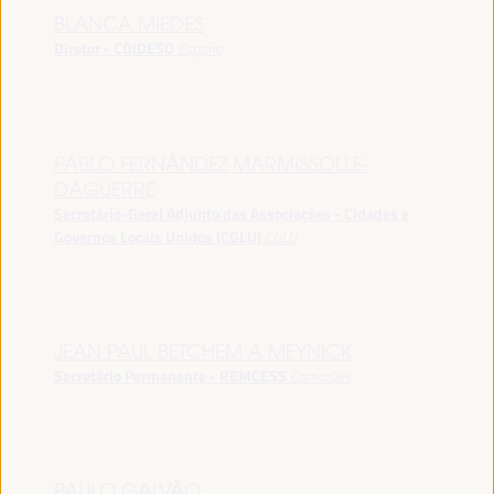
BLANCA MIEDES
Diretor - COIDESO
España
PABLO FERNÁNDEZ MARMISSOLLE-
DAGUERRE
Secretário-Geral Adjunto das Associações - Cidades e
Governos Locais Unidos (CGLU)
CGLU
JEAN PAUL BETCHEM A MEYNICK
Secretário Permanente - REMCESS
Camarões
PAULO GALVÃO