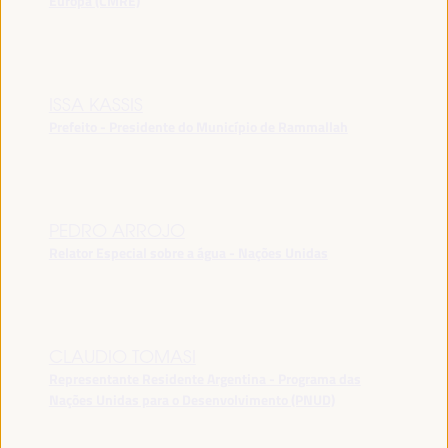
Europa (CMRE)
ISSA KASSIS
Prefeito - Presidente do Município de Rammallah
PEDRO ARROJO
Relator Especial sobre a água - Nações Unidas
CLAUDIO TOMASI
Representante Residente Argentina - Programa das
Nações Unidas para o Desenvolvimento (PNUD)