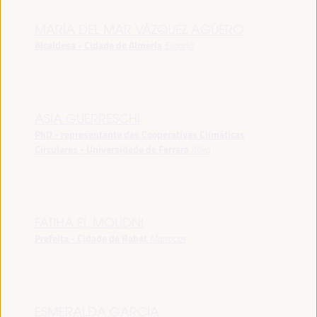
MARÍA DEL MAR VÁZQUEZ AGÜERO
Alcaldesa - Cidade de Almeria
España
ASIA GUERRESCHI
PhD - representante das Cooperativas Climáticas
Circulares - Universidade de Ferrara
Itália
FATIHA EL MOUDNI
Prefeita - Cidade de Rabat
Marrocos
ESMERALDA GARCIA