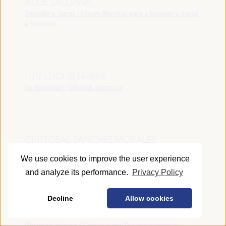
AUDE SALDANA
Secretária-Geral - Fórum Mundial para a Economia Social
e Solidária
LUTZ LEICHSENRING
Co-fundador - Vibelab
Alemanha
CRISTÓBAL SÁNCHEZ MORALES
Vice-conselheiro da Indústria - Junta de Andalucía
España
We use cookies to improve the user experience
and analyze its performance.
Privacy Policy
Decline
Allow cookies
ANNA RUBIN
Gerente do Fórum de Desenvolvimento Local -
Organização para a Cooperação e Desenvolvimento