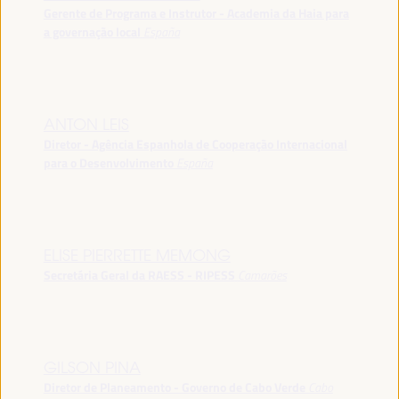
Gerente de Programa e Instrutor - Academia da Haia para
a governação local
España
ANTON LEIS
Diretor - Agência Espanhola de Cooperação Internacional
para o Desenvolvimento
España
ELISE PIERRETTE MEMONG
Secretária Geral da RAESS - RIPESS
Camarões
GILSON PINA
Diretor de Planeamento - Governo de Cabo Verde
Cabo