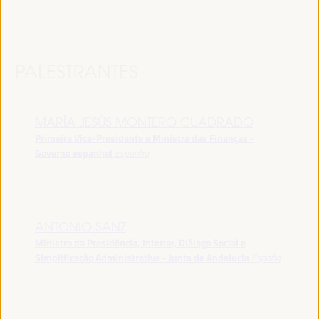
PALESTRANTES
MARÍA JESÚS MONTERO CUADRADO
Primeira Vice-Presidente e Ministra das Finanças -
Governo espanhol
Espanha
ANTONIO SANZ
Ministro da Presidência, Interior, Diálogo Social e
Simplificação Administrativa - Junta de Andalucía
España