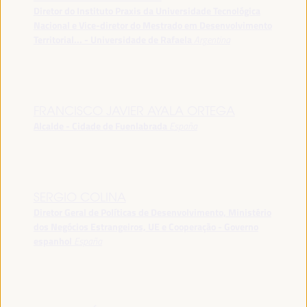
Diretor do Instituto Praxis da Universidade Tecnológica
Nacional e Vice-diretor do Mestrado em Desenvolvimento
Territorial... - Universidade de Rafaela
Argentina
FRANCISCO JAVIER AYALA ORTEGA
Alcalde - Cidade de Fuenlabrada
España
SERGIO COLINA
Diretor Geral de Políticas de Desenvolvimento, Ministério
dos Negócios Estrangeiros, UE e Cooperação - Governo
espanhol
España