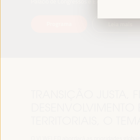
Palácio de Congressos e Exposições (FIBES)
Programa
Leia mais
TRANSIÇÃO JUSTA,
DESENVOLVIMENTO 
TERRITORIAIS, O TE
O VI WFLED abordará as prioridades globais n