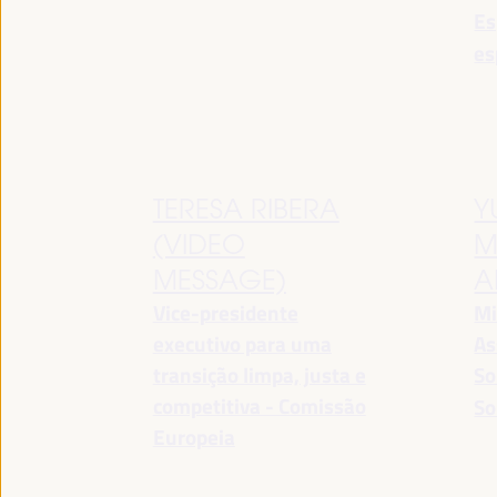
Es
es
TERESA RIBERA
Y
(VIDEO
M
MESSAGE)
A
Vice-presidente
Mi
executivo para uma
As
transição limpa, justa e
So
competitiva - Comissão
So
Europeia