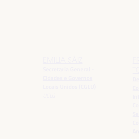
EMILIA SÁIZ
F
Secretaria General -
T
Cidades e Governos
De
Locais Unidos (CGLU)
Co
UCLG
In
Co
Se
Co
An