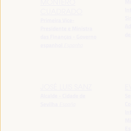
Mi
MONTERO
In
CUADRADO
Si
Primeira Vice-
Ad
Presidente e Ministra
de
das Finanças - Governo
espanhol
Espanha
JOSÉ LUIS SANZ
E
Alcalde - Cidade de
Se
Co
Sevilha
España
In
Mi
Es