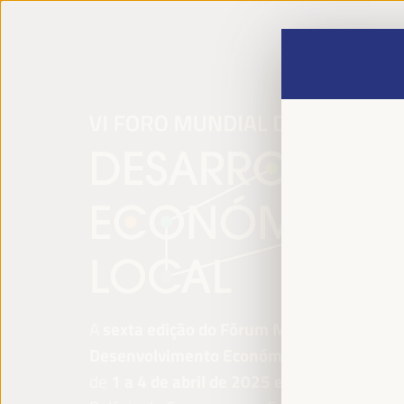
A
sexta edição do Fórum Mundial para o
Desenvolvimento Económico Local
será re
de
1 a 4 de abril de 2025 em Sevilha, Esp