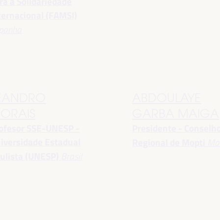
ra a Solidariedade
ternacional (FAMSI)
panha
EANDRO
ABDOULAYE
ORAIS
GARBA MAIGA
ofesor SSE-UNESP -
Presidente - Conselh
iversidade Estadual
Regional de Mopti
Mal
ulista (UNESP)
Brasil