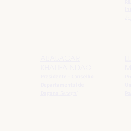
pa
In
Es
ABABACAR
L
KHALIFA NDAO
M
Presidente - Conselho
Pr
Departamental de
Un
Dagana
Senegal
Pa