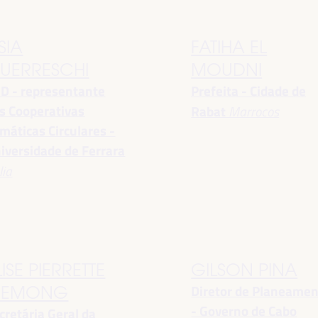
SIA
FATIHA EL
UERRESCHI
MOUDNI
D - representante
Prefeita - Cidade de
s Cooperativas
Rabat
Marrocos
imáticas Circulares -
iversidade de Ferrara
lia
LISE PIERRETTE
GILSON PINA
Diretor de Planeame
EMONG
- Governo de Cabo
cretária Geral da