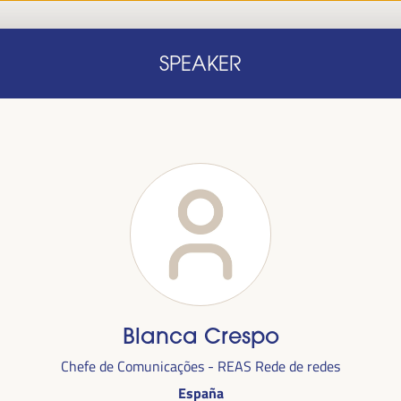
Início
Nota conceitual
Oradores
Progra
SPEAKER
Início
Nota conceitual
Oradores
Progra
Blanca Crespo
alizada
Chefe de Comunicações - REAS Rede de redes
anha,
no
España