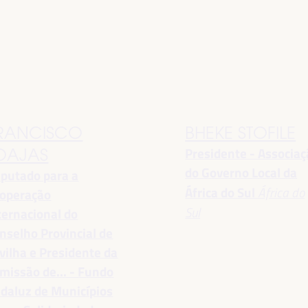
RANCISCO
BHEKE STOFILE
Presidente - Associa
OAJAS
do Governo Local da
putado para a
África do Sul
África do
operação
Sul
ternacional do
nselho Provincial de
vilha e Presidente da
missão de... - Fundo
daluz de Municípios