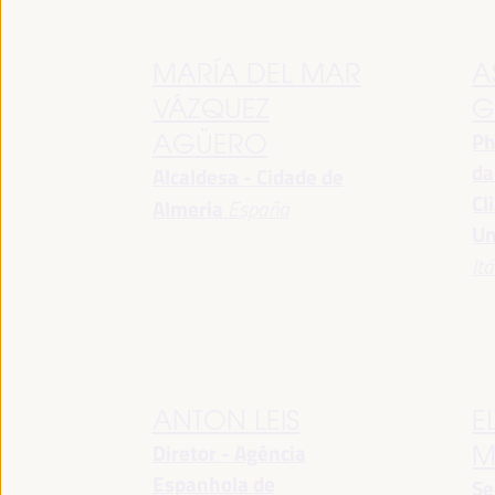
MARÍA DEL MAR
A
VÁZQUEZ
G
Ph
AGÜERO
da
Alcaldesa - Cidade de
Cl
Almeria
España
Un
Itá
ANTON LEIS
E
Diretor - Agência
M
Espanhola de
Se