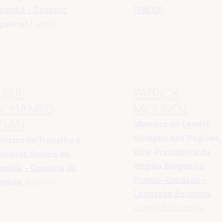
panha - Governo
(PNUD)
panhol
España
USUF
PATRICK
OHAMED
MOLINOZ
Membro do Comité
DAN
Europeu das Regiões,
nistro do Trabalho e
Vice-Presidente da
suntos Sociais da
Região Borgonha-
mália - Governo da
Franco-Condado -
mália
Somália
Comissão Europeia
Comissão Europeia