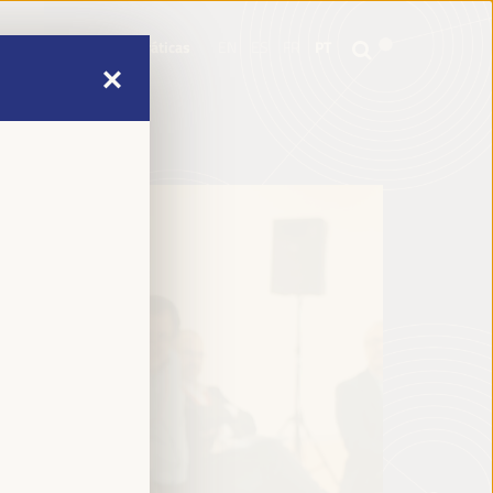
mme
Informações práticas
EN
ES
FR
PT
mme
Informações práticas
EN
ES
FR
PT