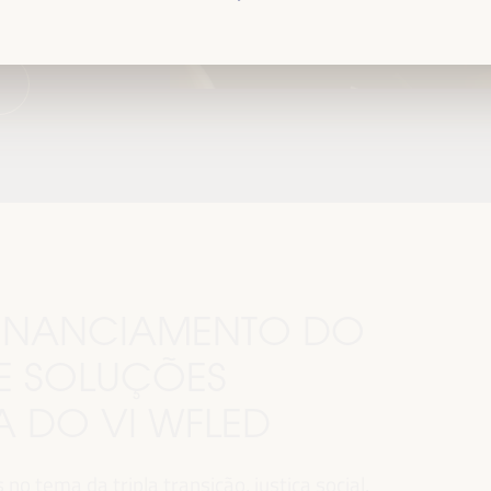
.
 FINANCIAMENTO DO
E SOLUÇÕES
MA DO VI WFLED
o tema da tripla transição, justiça social,