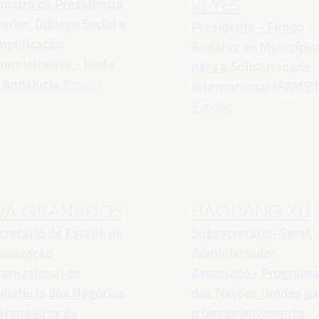
nistro da Presidência,
REYES
terior, Diálogo Social e
Presidente - Fundo
mplificação
Andaluz de Município
ministrativa - Junta
para a Solidariedade
 Andalucía
España
Internacional (FAMSI)
España
VA GRANADOS
HAOLIANG XU
cretário de Estado da
Subsecretário-Geral,
operação
Administrador
ternacional do
Associado - Program
nistério dos Negócios
das Nações Unidas pa
trangeiros de
o Desenvolvimento