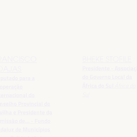
RANCISCO
BHEKE STOFILE
Presidente - Associa
OAJAS
do Governo Local da
putado para a
África do Sul
África do
operação
Sul
ternacional do
nselho Provincial de
vilha e Presidente da
missão de... - Fundo
daluz de Municípios