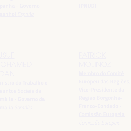
panha - Governo
(PNUD)
panhol
España
USUF
PATRICK
OHAMED
MOLINOZ
Membro do Comité
DAN
Europeu das Regiões,
nistro do Trabalho e
Vice-Presidente da
suntos Sociais da
Região Borgonha-
mália - Governo da
Franco-Condado -
mália
Somália
Comissão Europeia
Comissão Europeia