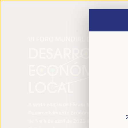
A
sexta edição do Fórum Mundial para o
Desenvolvimento Económico Local
será re
S
de
1 a 4 de abril de 2025 em Sevilha, Esp