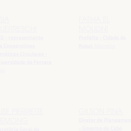
SIA
FATIHA EL
UERRESCHI
MOUDNI
D - representante
Prefeita - Cidade de
s Cooperativas
Rabat
Marrocos
imáticas Circulares -
iversidade de Ferrara
lia
LISE PIERRETTE
GILSON PINA
Diretor de Planeame
EMONG
- Governo de Cabo
cretária Geral da