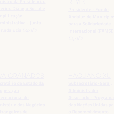
nistro da Presidência,
REYES
terior, Diálogo Social e
Presidente - Fundo
mplificação
Andaluz de Município
ministrativa - Junta
para a Solidariedade
 Andalucía
España
Internacional (FAMSI)
España
VA GRANADOS
HAOLIANG XU
cretário de Estado da
Subsecretário-Geral,
operação
Administrador
ternacional do
Associado - Program
nistério dos Negócios
das Nações Unidas pa
trangeiros de
o Desenvolvimento