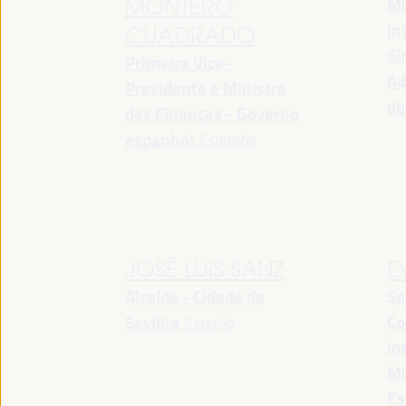
Mi
MONTERO
In
CUADRADO
Si
Primeira Vice-
Ad
Presidente e Ministra
de
das Finanças - Governo
espanhol
Espanha
JOSÉ LUIS SANZ
E
Alcalde - Cidade de
Se
Co
Sevilha
España
In
Mi
Es