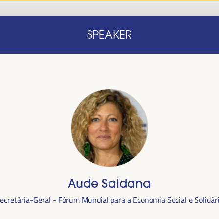
Início
Nota conceitual
Oradores
Progra
SPEAKER
Início
Nota conceitual
Oradores
Progra
Aude Saldana
alizada
ecretária-Geral - Fórum Mundial para a Economia Social e Solidár
anha,
no