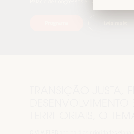
Palácio de Congressos e Exposições (FIBES)
Programa
Leia mais
TRANSIÇÃO JUSTA,
DESENVOLVIMENTO 
TERRITORIAIS, O TE
O VI WFLED abordará as prioridades globais n