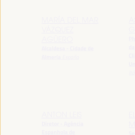
MARÍA DEL MAR
A
VÁZQUEZ
G
Ph
AGÜERO
da
Alcaldesa - Cidade de
Cl
Almeria
España
Un
Itá
ANTON LEIS
E
Diretor - Agência
M
Espanhola de
Se