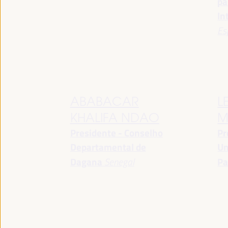
pa
In
Es
ABABACAR
L
KHALIFA NDAO
M
Presidente - Conselho
Pr
Departamental de
Un
Dagana
Senegal
Pa