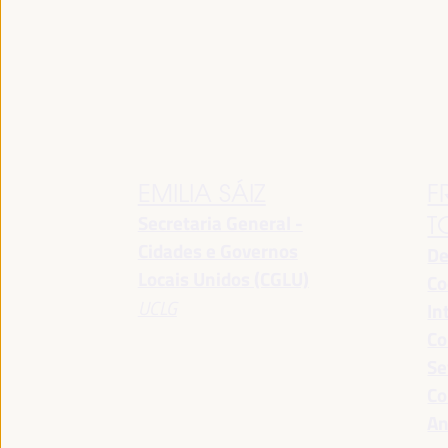
EMILIA SÁIZ
F
Secretaria General -
T
Cidades e Governos
De
Locais Unidos (CGLU)
Co
UCLG
In
Co
Se
Co
An