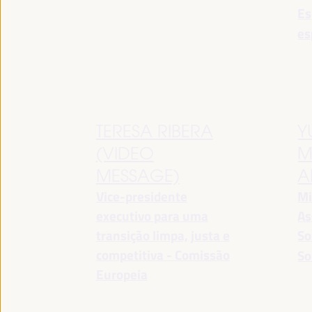
Es
es
TERESA RIBERA
Y
(VIDEO
M
MESSAGE)
A
Vice-presidente
Mi
executivo para uma
As
transição limpa, justa e
So
competitiva - Comissão
So
Europeia