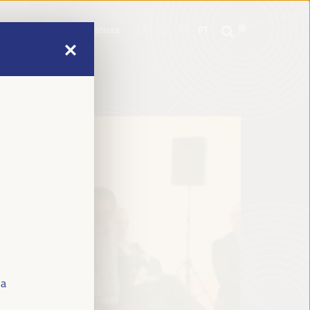
mme
Informações práticas
EN
ES
FR
PT
mme
Informações práticas
EN
ES
FR
PT
ia