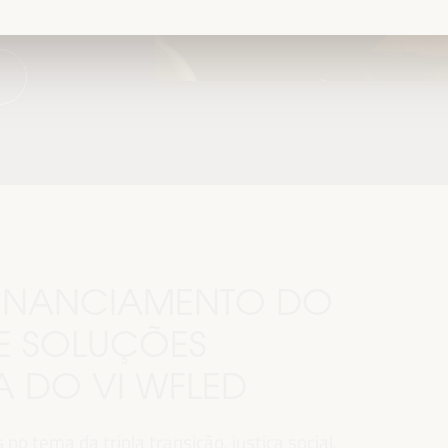
.
 FINANCIAMENTO DO
E SOLUÇÕES
MA DO VI WFLED
o tema da tripla transição, justiça social,