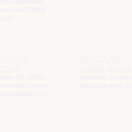
ra a Solidariedade
ternacional (FAMSI)
panha
EANDRO
ABDOULAYE
ORAIS
GARBA MAIGA
ofesor SSE-UNESP -
Presidente - Conselh
iversidade Estadual
Regional de Mopti
Mal
ulista (UNESP)
Brasil