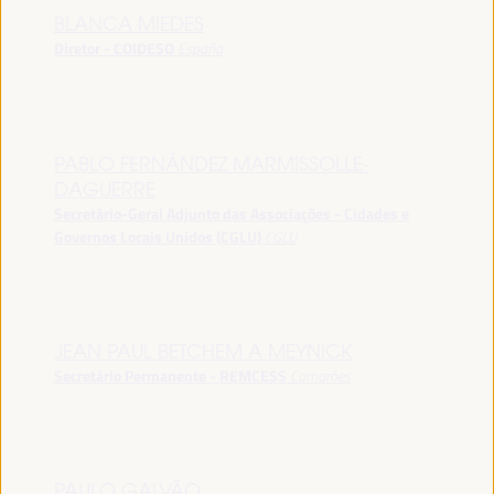
BLANCA MIEDES
Diretor - COIDESO
España
PABLO FERNÁNDEZ MARMISSOLLE-
DAGUERRE
Secretário-Geral Adjunto das Associações - Cidades e
Governos Locais Unidos (CGLU)
CGLU
JEAN PAUL BETCHEM A MEYNICK
Secretário Permanente - REMCESS
Camarões
PAULO GALVÃO