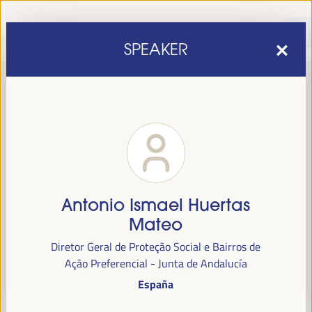
SPEAKER
Antonio Ismael Huertas
sexta edição do Fórum Mundial para o Desenvolvimento
A
Mateo
Económico Local
1 a 4 de abril de 2025 em
será realizada de
Diretor Geral de Proteção Social e Bairros de
Sevilha, Espanha,
no Palácio de Congressos e Exposições (FIBES).
Ação Preferencial - Junta de Andalucía
España
Programa