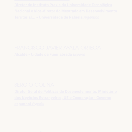
Diretor do Instituto Praxis da Universidade Tecnológica
Nacional e Vice-diretor do Mestrado em Desenvolvimento
Territorial... - Universidade de Rafaela
Argentina
FRANCISCO JAVIER AYALA ORTEGA
Alcalde - Cidade de Fuenlabrada
España
SERGIO COLINA
Diretor Geral de Políticas de Desenvolvimento, Ministério
dos Negócios Estrangeiros, UE e Cooperação - Governo
espanhol
España