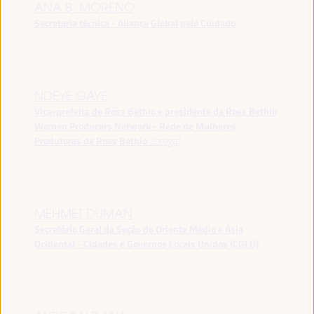
ANA B. MORENO
Secretaria técnica - Aliança Global pelo Cuidado
NDEYE GAYE
Vice-prefeita de Ross Bethio e presidente da Ross Bethio
Women Producers Network - Rede de Mulheres
Produtoras de Ross Bethio
Senegal
MEHMET DUMAN
Secretário Geral da Seção do Oriente Médio e Ásia
Ocidental - Cidades e Governos Locais Unidos (CGLU)