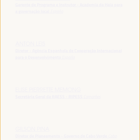
Gerente de Programa e Instrutor - Academia da Haia para
a governação local
España
ANTON LEIS
Diretor - Agência Espanhola de Cooperação Internacional
para o Desenvolvimento
España
ELISE PIERRETTE MEMONG
Secretária Geral da RAESS - RIPESS
Camarões
GILSON PINA
Diretor de Planeamento - Governo de Cabo Verde
Cabo