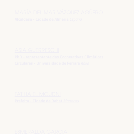
MARÍA DEL MAR VÁZQUEZ AGÜERO
Alcaldesa - Cidade de Almeria
España
ASIA GUERRESCHI
PhD - representante das Cooperativas Climáticas
Circulares - Universidade de Ferrara
Itália
FATIHA EL MOUDNI
Prefeita - Cidade de Rabat
Marrocos
ESMERALDA GARCIA