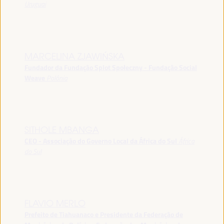
Uruguai
MARCELINA ZJAWIŃSKA
Fundador da Fundação Splot Społeczny - Fundação Social
Weave
Polônia
SITHOLE MBANGA
CEO - Associação do Governo Local da África do Sul
África
do Sul
FLAVIO MERLO
Prefeito de Tiahuanaco e Presidente da Federação de