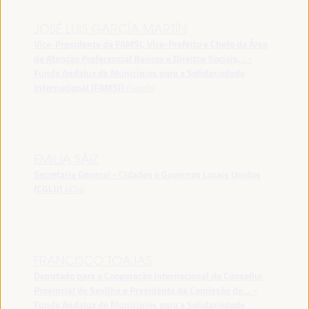
JOSÉ LUIS GARCÍA MARTÍN
Vice-Presidente da FAMSI, Vice-Prefeito e Chefe da Área
de Atenção Preferencial Bairros e Direitos Sociais... -
Fundo Andaluz de Municípios para a Solidariedade
Internacional (FAMSI)
España
EMILIA SÁIZ
Secretaria General - Cidades e Governos Locais Unidos
(CGLU)
UCLG
FRANCISCO TOAJAS
Deputado para a Cooperação Internacional do Conselho
Provincial de Sevilha e Presidente da Comissão de... -
Fundo Andaluz de Municípios para a Solidariedade