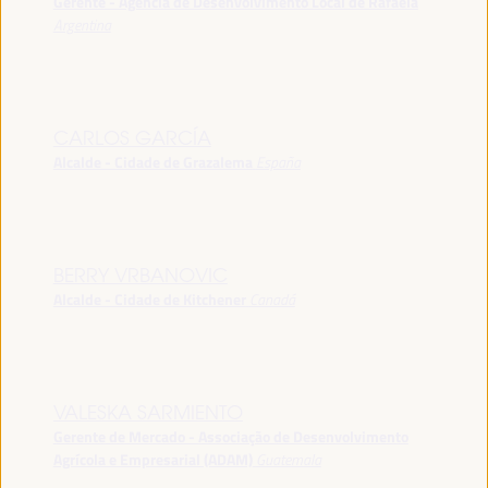
Gerente - Agência de Desenvolvimento Local de Rafaela
Argentina
CARLOS GARCÍA
Alcalde - Cidade de Grazalema
España
BERRY VRBANOVIC
Alcalde - Cidade de Kitchener
Canadá
VALESKA SARMIENTO
Gerente de Mercado - Associação de Desenvolvimento
Agrícola e Empresarial (ADAM)
Guatemala