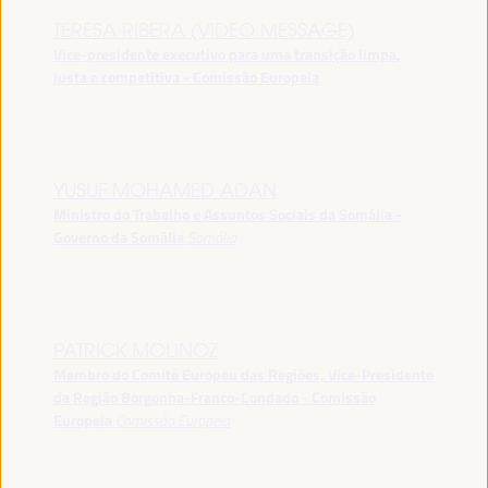
TERESA RIBERA (VIDEO MESSAGE)
Vice-presidente executivo para uma transição limpa,
justa e competitiva - Comissão Europeia
YUSUF MOHAMED ADAN
Ministro do Trabalho e Assuntos Sociais da Somália -
Governo da Somália
Somália
PATRICK MOLINOZ
Membro do Comité Europeu das Regiões, Vice-Presidente
da Região Borgonha-Franco-Condado - Comissão
Europeia
Comissão Europeia