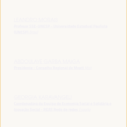
LEANDRO MORAIS
Profesor SSE-UNESP - Universidade Estadual Paulista
(UNESP)
Brasil
ABDOULAYE GARBA MAIGA
Presidente - Conselho Regional de Mopti
Mali
GEORGIA KARAVANGELI
Coordenadora da Equipa de Economia Social e Solidária e
Inovação Social - REAS Rede de redes
España