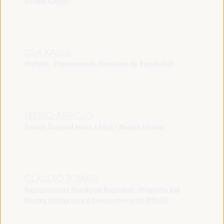
Europa (CMRE)
ISSA KASSIS
Prefeito - Presidente do Município de Rammallah
PEDRO ARROJO
Relator Especial sobre a água - Nações Unidas
CLAUDIO TOMASI
Representante Residente Argentina - Programa das
Nações Unidas para o Desenvolvimento (PNUD)