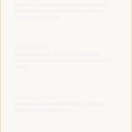
Secretário de Estado da Cooperação Internacional do
Ministério dos Negócios Estrangeiros de Espanha -
Governo espanhol
España
HAOLIANG XU
Subsecretário-Geral, Administrador Associado -
Programa das Nações Unidas para o Desenvolvimento
(PNUD)
JAN VAN ZANEN
Presidente da CGLU e Prefeito de Haia - Cidades e
Governos Locais Unidos (CGLU)