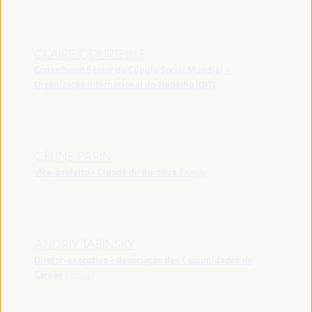
CLAIRE COURTEILLE
Conselheiro Sênior da Cúpula Social Mundial -
Organização Internacional do Trabalho (OIT)
CÉLINE PAPIN
Vice-prefeito - Cidade de Bordéus
França
ANDRIY TABINSKY
Diretor-executivo - Associação das Comunidades do
Carvão
Ucrânia