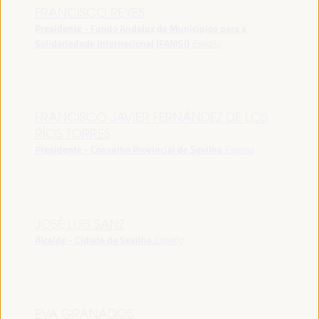
FRANCISCO REYES
Presidente - Fundo Andaluz de Municípios para a
Solidariedade Internacional (FAMSI)
España
FRANCISCO JAVIER FERNÁNDEZ DE LOS
RÍOS TORRES
Presidente - Conselho Provincial de Sevilha
España
JOSÉ LUIS SANZ
Alcalde - Cidade de Sevilha
España
EVA GRANADOS