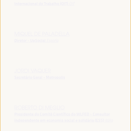
Internacional do Trabalho (OIT)
OIT
MIQUEL DE PALADELLA
Diretor - UpSocial
España
JORDI VAQUER
Secretário Geral - Metropolis
ROBERTO DI MEGLIO
Presidente do Comitê Científico do WLFED - Consultor
independente em economia social e solidária (ESS)
Itália