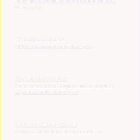
Municípios da Bolívia - Federação dos Municípios da
Bolívia
Bolívia
CARMEN GUZMAN
CIRIEC - Universidade de Sevilha
España
MARTA MANGRANÉ
Coordenadora da área de ação social e cooperação da
cooperativa IDEAS - IDEAS
España
CARLOS CÉSAR TORRES
Professor - Universidade de Pinar del Río
Cuba