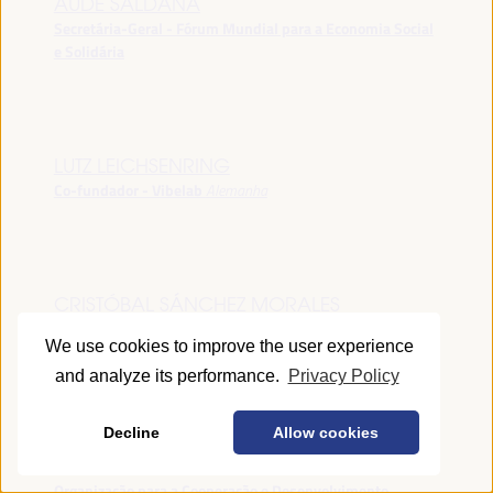
AUDE SALDANA
Secretária-Geral - Fórum Mundial para a Economia Social
e Solidária
LUTZ LEICHSENRING
Co-fundador - Vibelab
Alemanha
CRISTÓBAL SÁNCHEZ MORALES
Vice-conselheiro da Indústria - Junta de Andalucía
España
We use cookies to improve the user experience
and analyze its performance.
Privacy Policy
Decline
Allow cookies
ANNA RUBIN
Gerente do Fórum de Desenvolvimento Local -
Organização para a Cooperação e Desenvolvimento