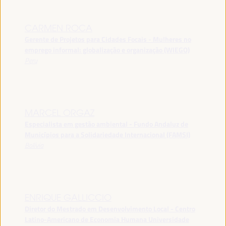
CARMEN ROCA
Gerente de Projetos para Cidades Focais - Mulheres no
emprego informal: globalização e organização (WIEGO)
Peru
MARCEL ORGAZ
Especialista em gestão ambiental - Fundo Andaluz de
Municípios para a Solidariedade Internacional (FAMSI)
Bolívia
ENRIQUE GALLICCIO
Diretor do Mestrado em Desenvolvimento Local - Centro
Latino-Americano de Economia Humana Universidade