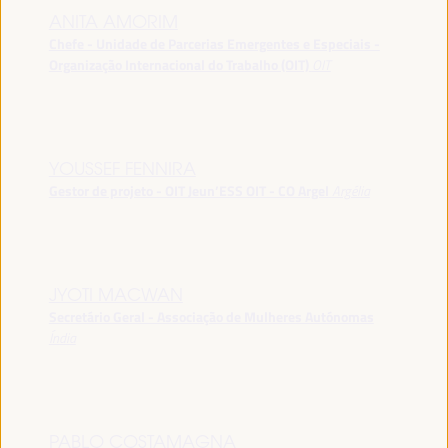
ANITA AMORIM
Chefe - Unidade de Parcerias Emergentes e Especiais -
Organização Internacional do Trabalho (OIT)
OIT
YOUSSEF FENNIRA
Gestor de projeto - OIT Jeun’ESS OIT - CO Argel
Argélia
JYOTI MACWAN
Secretário Geral - Associação de Mulheres Autónomas
Índia
PABLO COSTAMAGNA