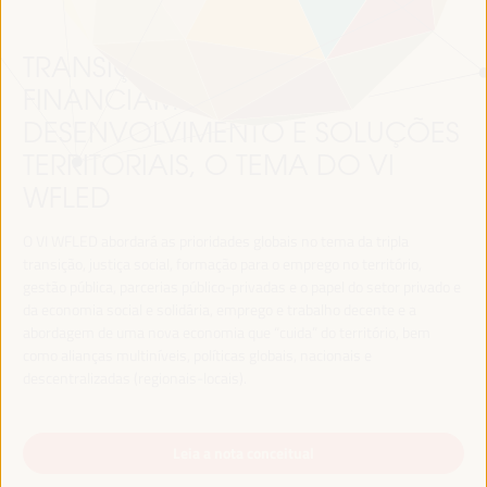
TRANSIÇÃO JUSTA,
FINANCIAMENTO DO
DESENVOLVIMENTO E SOLUÇÕES
TERRITORIAIS, O TEMA DO VI
WFLED
O VI WFLED abordará as prioridades globais no tema da tripla
transição, justiça social, formação para o emprego no território,
gestão pública, parcerias público-privadas e o papel do setor privado e
da economia social e solidária, emprego e trabalho decente e a
abordagem de uma nova economia que “cuida” do território, bem
como alianças multiníveis, políticas globais, nacionais e
descentralizadas (regionais-locais).
Leia a nota conceitual