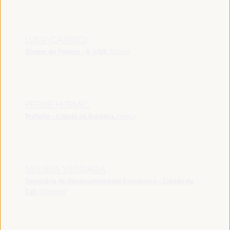
LUIGI CARINCI
Diretor do Projeto - B-LIVE
España
PIERRE HURMIC
Prefeito - Cidade de Bordéus
França
MELISSA VERGARA
Secretária de Desenvolvimento Econômico - Cidade de
Cali
Colômbia