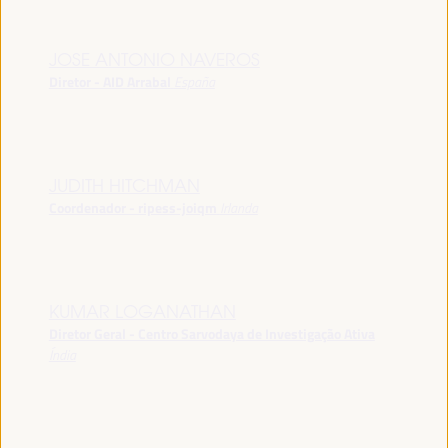
JOSE ANTONIO NAVEROS
Diretor - AID Arrabal
España
JUDITH HITCHMAN
Coordenador - ripess-joiqm
Irlanda
KUMAR LOGANATHAN
Diretor Geral - Centro Sarvodaya de Investigação Ativa
Índia