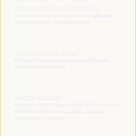
TERESA RIBERA (VIDEO MESSAGE)
Vice-presidente executivo para uma transição limpa,
justa e competitiva - Comissão Europeia
YUSUF MOHAMED ADAN
Ministro do Trabalho e Assuntos Sociais da Somália -
Governo da Somália
Somália
PATRICK MOLINOZ
Membro do Comité Europeu das Regiões, Vice-Presidente
da Região Borgonha-Franco-Condado - Comissão
Europeia
Comissão Europeia