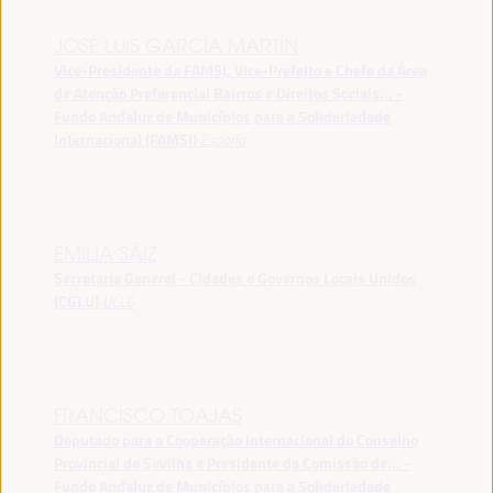
JOSÉ LUIS GARCÍA MARTÍN
Vice-Presidente da FAMSI, Vice-Prefeito e Chefe da Área
de Atenção Preferencial Bairros e Direitos Sociais... -
Fundo Andaluz de Municípios para a Solidariedade
Internacional (FAMSI)
España
EMILIA SÁIZ
Secretaria General - Cidades e Governos Locais Unidos
(CGLU)
UCLG
FRANCISCO TOAJAS
Deputado para a Cooperação Internacional do Conselho
Provincial de Sevilha e Presidente da Comissão de... -
Fundo Andaluz de Municípios para a Solidariedade