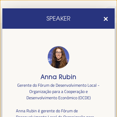
SPEAKER
Anna Rubin
sexta edição do Fórum Mundial para o Desenvolvimento
A
Gerente do Fórum de Desenvolvimento Local -
Económico Local
1 a 4 de abril de 2025 em
será realizada de
Organização para a Cooperação e
Sevilha, Espanha,
no Palácio de Congressos e Exposições (FIBES).
Desenvolvimento Econômico (OCDE)
Programa
Anna Rubin é gerente do Fórum de
Desenvolvimento Local da Organização para