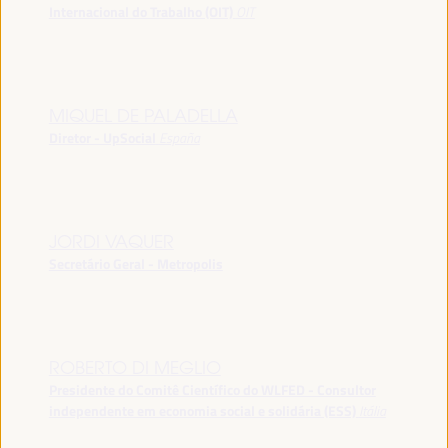
Internacional do Trabalho (OIT)
OIT
MIQUEL DE PALADELLA
Diretor - UpSocial
España
JORDI VAQUER
Secretário Geral - Metropolis
ROBERTO DI MEGLIO
Presidente do Comitê Científico do WLFED - Consultor
independente em economia social e solidária (ESS)
Itália