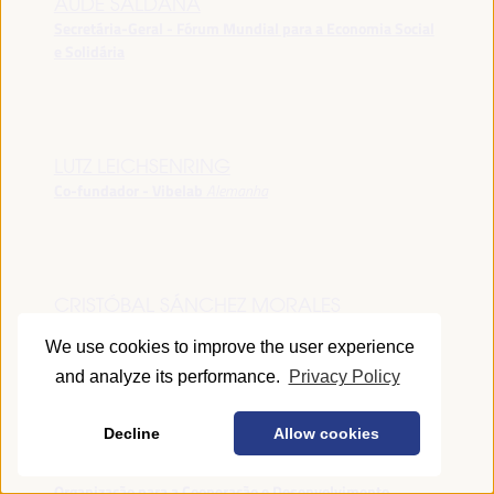
AUDE SALDANA
Secretária-Geral - Fórum Mundial para a Economia Social
e Solidária
LUTZ LEICHSENRING
Co-fundador - Vibelab
Alemanha
CRISTÓBAL SÁNCHEZ MORALES
Vice-conselheiro da Indústria - Junta de Andalucía
España
We use cookies to improve the user experience
and analyze its performance.
Privacy Policy
Decline
Allow cookies
ANNA RUBIN
Gerente do Fórum de Desenvolvimento Local -
Organização para a Cooperação e Desenvolvimento