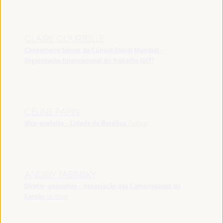
CLAIRE COURTEILLE
Conselheiro Sênior da Cúpula Social Mundial -
Organização Internacional do Trabalho (OIT)
CÉLINE PAPIN
Vice-prefeito - Cidade de Bordéus
França
ANDRIY TABINSKY
Diretor-executivo - Associação das Comunidades do
Carvão
Ucrânia