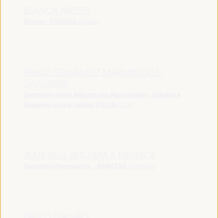
BLANCA MIEDES
Diretor - COIDESO
España
PABLO FERNÁNDEZ MARMISSOLLE-
DAGUERRE
Secretário-Geral Adjunto das Associações - Cidades e
Governos Locais Unidos (CGLU)
CGLU
JEAN PAUL BETCHEM A MEYNICK
Secretário Permanente - REMCESS
Camarões
PAULO GALVÃO