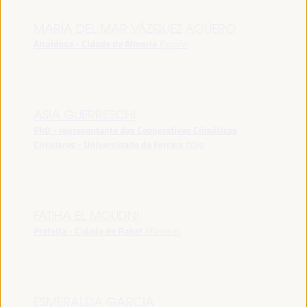
MARÍA DEL MAR VÁZQUEZ AGÜERO
Alcaldesa - Cidade de Almeria
España
ASIA GUERRESCHI
PhD - representante das Cooperativas Climáticas
Circulares - Universidade de Ferrara
Itália
FATIHA EL MOUDNI
Prefeita - Cidade de Rabat
Marrocos
ESMERALDA GARCIA