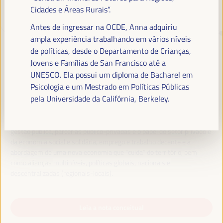
Cidades e Áreas Rurais”.
Antes de ingressar na OCDE, Anna adquiriu
TRANSIÇÃO JUSTA,
ampla experiência trabalhando em vários níveis
FINANCIAMENTO DO
de políticas, desde o Departamento de Crianças,
DESENVOLVIMENTO E SOLUÇÕES
Jovens e Famílias de San Francisco até a
TERRITORIAIS, O TEMA DO VI
UNESCO. Ela possui um diploma de Bacharel em
Psicologia e um Mestrado em Políticas Públicas
WFLED
pela Universidade da Califórnia, Berkeley.
O VI WFLED abordará as prioridades globais no tema da tripla
transição, justiça social, formação para o emprego no território,
gestão pública, parcerias público-privadas e o papel do setor privado e
da economia social e solidária, emprego e trabalho decente e a
abordagem de uma nova economia que “cuida” do território, bem
como alianças multiníveis, políticas globais, nacionais e
descentralizadas (regionais-locais).
Leia a nota conceitual