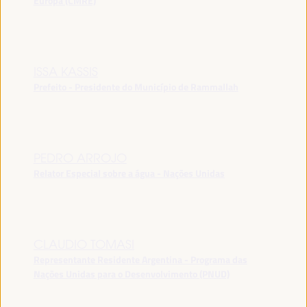
Europa (CMRE)
ISSA KASSIS
Prefeito - Presidente do Município de Rammallah
PEDRO ARROJO
Relator Especial sobre a água - Nações Unidas
CLAUDIO TOMASI
Representante Residente Argentina - Programa das
Nações Unidas para o Desenvolvimento (PNUD)