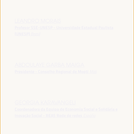
LEANDRO MORAIS
Profesor SSE-UNESP - Universidade Estadual Paulista
(UNESP)
Brasil
ABDOULAYE GARBA MAIGA
Presidente - Conselho Regional de Mopti
Mali
GEORGIA KARAVANGELI
Coordenadora da Equipa de Economia Social e Solidária e
Inovação Social - REAS Rede de redes
España