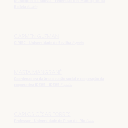
Municípios da Bolívia - Federação dos Municípios da
Bolívia
Bolívia
CARMEN GUZMAN
CIRIEC - Universidade de Sevilha
España
MARTA MANGRANÉ
Coordenadora da área de ação social e cooperação da
cooperativa IDEAS - IDEAS
España
CARLOS CÉSAR TORRES
Professor - Universidade de Pinar del Río
Cuba