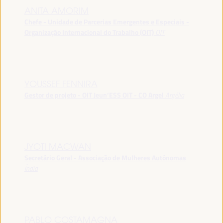
ANITA AMORIM
Chefe - Unidade de Parcerias Emergentes e Especiais -
Organização Internacional do Trabalho (OIT)
OIT
YOUSSEF FENNIRA
Gestor de projeto - OIT Jeun’ESS OIT - CO Argel
Argélia
JYOTI MACWAN
Secretário Geral - Associação de Mulheres Autónomas
Índia
PABLO COSTAMAGNA