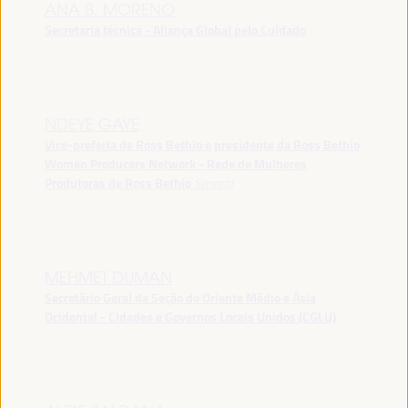
ANA B. MORENO
Secretaria técnica - Aliança Global pelo Cuidado
NDEYE GAYE
Vice-prefeita de Ross Bethio e presidente da Ross Bethio
Women Producers Network - Rede de Mulheres
Produtoras de Ross Bethio
Senegal
MEHMET DUMAN
Secretário Geral da Seção do Oriente Médio e Ásia
Ocidental - Cidades e Governos Locais Unidos (CGLU)