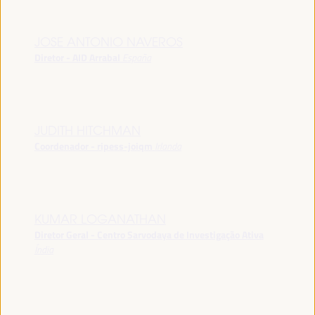
JOSE ANTONIO NAVEROS
Diretor - AID Arrabal
España
JUDITH HITCHMAN
Coordenador - ripess-joiqm
Irlanda
KUMAR LOGANATHAN
Diretor Geral - Centro Sarvodaya de Investigação Ativa
Índia