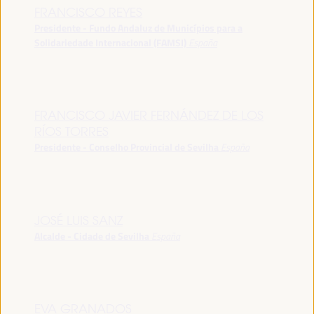
FRANCISCO REYES
Presidente - Fundo Andaluz de Municípios para a
Solidariedade Internacional (FAMSI)
España
FRANCISCO JAVIER FERNÁNDEZ DE LOS
RÍOS TORRES
Presidente - Conselho Provincial de Sevilha
España
JOSÉ LUIS SANZ
Alcalde - Cidade de Sevilha
España
EVA GRANADOS