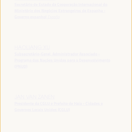
Secretário de Estado da Cooperação Internacional do
Ministério dos Negócios Estrangeiros de Espanha -
Governo espanhol
España
HAOLIANG XU
Subsecretário-Geral, Administrador Associado -
Programa das Nações Unidas para o Desenvolvimento
(PNUD)
JAN VAN ZANEN
Presidente da CGLU e Prefeito de Haia - Cidades e
Governos Locais Unidos (CGLU)