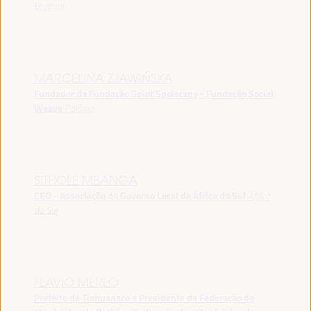
Uruguai
MARCELINA ZJAWIŃSKA
Fundador da Fundação Splot Społeczny - Fundação Social
Weave
Polônia
SITHOLE MBANGA
CEO - Associação do Governo Local da África do Sul
África
do Sul
FLAVIO MERLO
Prefeito de Tiahuanaco e Presidente da Federação de