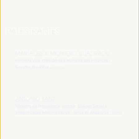
PALESTRANTES
MARÍA JESÚS MONTERO CUADRADO
Primeira Vice-Presidente e Ministra das Finanças -
Governo espanhol
Espanha
ANTONIO SANZ
Ministro da Presidência, Interior, Diálogo Social e
Simplificação Administrativa - Junta de Andalucía
España