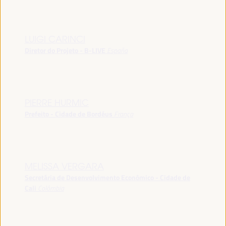
LUIGI CARINCI
Diretor do Projeto - B-LIVE
España
PIERRE HURMIC
Prefeito - Cidade de Bordéus
França
MELISSA VERGARA
Secretária de Desenvolvimento Econômico - Cidade de
Cali
Colômbia