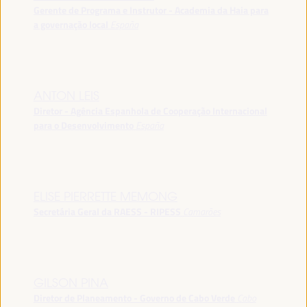
Gerente de Programa e Instrutor - Academia da Haia para
a governação local
España
ANTON LEIS
Diretor - Agência Espanhola de Cooperação Internacional
para o Desenvolvimento
España
ELISE PIERRETTE MEMONG
Secretária Geral da RAESS - RIPESS
Camarões
GILSON PINA
Diretor de Planeamento - Governo de Cabo Verde
Cabo