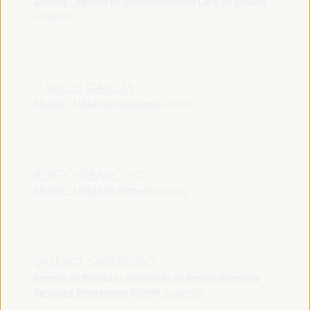
Gerente - Agência de Desenvolvimento Local de Rafaela
Argentina
CARLOS GARCÍA
Alcalde - Cidade de Grazalema
España
BERRY VRBANOVIC
Alcalde - Cidade de Kitchener
Canadá
VALESKA SARMIENTO
Gerente de Mercado - Associação de Desenvolvimento
Agrícola e Empresarial (ADAM)
Guatemala