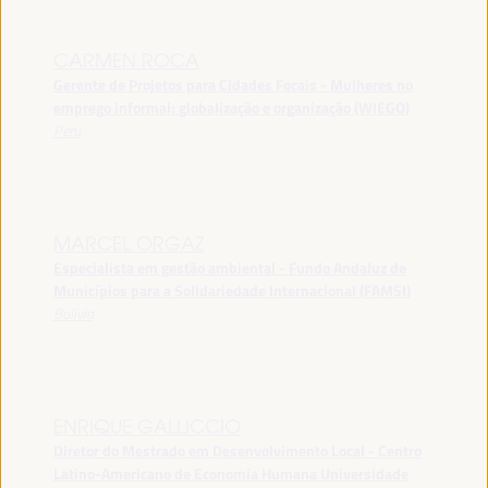
CARMEN ROCA
Gerente de Projetos para Cidades Focais - Mulheres no
emprego informal: globalização e organização (WIEGO)
Peru
MARCEL ORGAZ
Especialista em gestão ambiental - Fundo Andaluz de
Municípios para a Solidariedade Internacional (FAMSI)
Bolívia
ENRIQUE GALLICCIO
Diretor do Mestrado em Desenvolvimento Local - Centro
Latino-Americano de Economia Humana Universidade