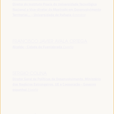
Diretor do Instituto Praxis da Universidade Tecnológica
Nacional e Vice-diretor do Mestrado em Desenvolvimento
Territorial... - Universidade de Rafaela
Argentina
FRANCISCO JAVIER AYALA ORTEGA
Alcalde - Cidade de Fuenlabrada
España
SERGIO COLINA
Diretor Geral de Políticas de Desenvolvimento, Ministério
dos Negócios Estrangeiros, UE e Cooperação - Governo
espanhol
España