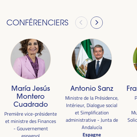
CONFÉRENCIERS
María Jesús
Antonio Sanz
Fr
Montero
Ministre de la Présidence,
P
Cuadrado
Intérieur, Dialogue social
et Simplification
Mu
Première vice-présidente
administrative - Junta de
Soli
et ministre des Finances
Andalucía
- Gouvernement
Espagne
espagnol