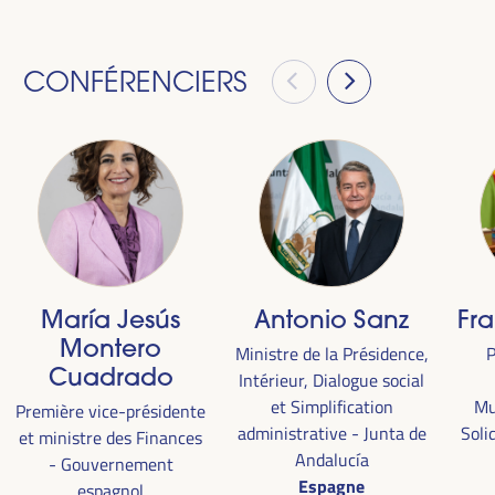
CONFÉRENCIERS
María Jesús
Antonio Sanz
Fr
Montero
Ministre de la Présidence,
P
Cuadrado
Intérieur, Dialogue social
et Simplification
Mu
Première vice-présidente
administrative - Junta de
Soli
et ministre des Finances
Andalucía
- Gouvernement
Espagne
espagnol