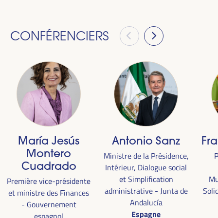
CONFÉRENCIERS
María Jesús
Antonio Sanz
Fr
Montero
Ministre de la Présidence,
P
Cuadrado
Intérieur, Dialogue social
et Simplification
Mu
Première vice-présidente
administrative - Junta de
Soli
et ministre des Finances
Andalucía
- Gouvernement
Espagne
espagnol