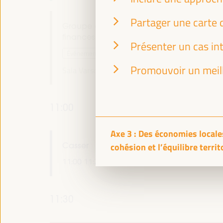
Partager une carte 
Groupe de travail Local2030 sur les
finances locales
Présenter un cas int
Événement parallèle
Promouvoir un meill
Sala Varsovia -
09:30
11:00
11:00
Axe 3 : Des économies locales
cohésion et l’équilibre territ
Casser
11:00
11:20
11:30