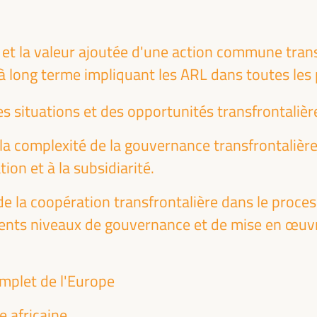
 et la valeur ajoutée d'une action commune tran
Approches de développement
à long terme impliquant les ARL dans toutes les
économique local centrées sur les soins
 des situations et des opportunités transfrontaliè
Dialogue politique
Sala París -
09:30
11:00
Axe 3
la complexité de la gouvernance transfrontalière
tion et à la subsidiarité.
 de la coopération transfrontalière dans le proce
Stratégies LED et coopération
transfrontalière : Fédérer les territoires
ents niveaux de gouvernance et de mise en œuvre,
Panel sur les bonnes pratiques
Sala Club -
09:30
11:00
Axe 3
mplet de l'Europe
e africaine