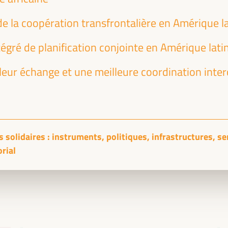
de la coopération transfrontalière en Amérique l
PLATFORMA Political Council Meeting
Événement fermé
égré de planification conjointe en Amérique lati
Sala TV -
09:30
11:00
eur échange et une meilleure coordination inter
 solidaires : instruments, politiques, infrastructures, s
orial