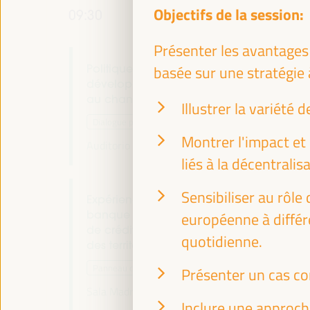
Objectifs de la session:
09:30
Présenter les avantages
Politiques et alliances territoriales pour le
basée sur une stratégie 
développement économique local face
au changement climatique
Illustrer la variété
Dialogue politique
Montrer l'impact et 
Auditorio 3 -
09:30
11:00
Axe 1
liés à la décentralisa
Sensibiliser au rôle
Expériences mondiales en matière de
banque publique, de banque éthique et
européenne à différ
de crédits locaux pour le financement
quotidienne.
des territoires
Panneau de dialogue
Présenter un cas co
Sala Madrid -
09:30
11:00
Axe 1
Inclure une approch