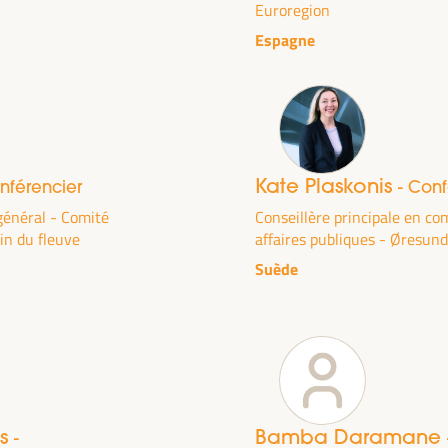
Euroregion
Espagne
Kate Plaskonis
nférencier
- Conf
général - Comité
Conseillère principale en c
in du fleuve
affaires publiques - Øresun
Suède
FINANCEMENT DU
SOLUTIONS
HÈME DU VI WFLED
es
Bamba Daramane
-
 dans le thème de la triple transition, la justice