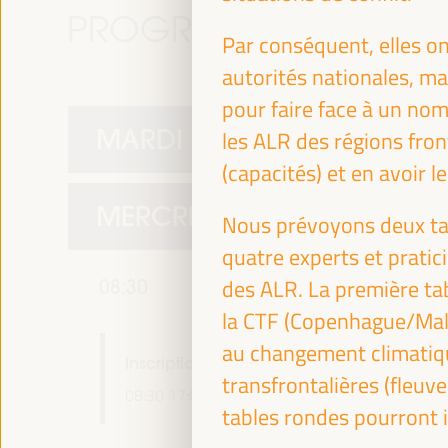
PROGRAMME
Par conséquent, elles on
autorités nationales, ma
pour faire face à un nom
MARDI 1 AVRIL
les ALR des régions fron
(capacités) et en avoir le
MERCREDI 2 AVRIL
Nous prévoyons deux ta
quatre experts et pratic
des ALR. La première tab
08:30
la CTF (Copenhague/Malm
au changement climatiqu
Inscription et accréditation
transfrontalières (fleu
08:30
17:00
tables rondes pourront 