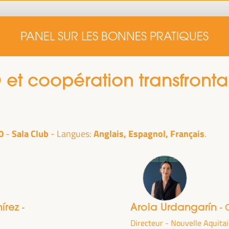
Accueil
Note conceptuelle
Intervenants
Programm
PANEL SUR LES BONNES PRATIQUES
Accueil
Note conceptuelle
Intervenants
Programm
 et coopération transfronta
0
Sala Club
Anglais, Espagnol, Français
Langues:
le
ra du
1er
mírez
Arola Urdangarín
-
- 
alais des
Directeur - Nouvelle Aquit