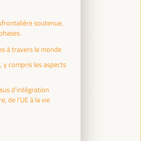
sfrontalière soutenue,
Stratégies économiques et territoriales
 phases.
pour créer des opportunités dans les
villes intermédiaires
res à travers le monde
Panneau de dialogue
, y compris les aspects
Sala Bruselas -
09:30
11:00
Axe 3
ssus d'intégration
WFLED - construire un espace global
d'agences et d'instruments pour le
 de l'UE à la vie
développement économique local
Événement fermé
Sala Barcelona -
09:30
11:00
Axe 3