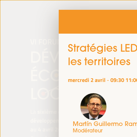
Stratégies LED
les territoires
mercredi 2 avril
09:30
11:0
-
La
sixième édition du Forum mondial pour 
développement économique local
se tiend
Martín Guillermo Ra
au 4 avril 2025 à Séville, en Espagne,
au P
Modérateur