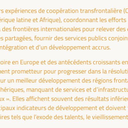
s expériences de coopération transfrontalière (C
ique latine et Afrique), coordonnant les efforts 
 des frontières internationales pour relever de
s partagées, fournir des services publics conjoint
intégration et d’un développement accrus.
Emilia Sáiz
Francisco Toa
Secrétariat Général - Cités et
Conseiller Adjoint à
toire en Europe et des antécédents croissants en
gouvernements locaux unis
coopération internatio
,
ument prometteur pour progresser dans la résolu
(CGLU)
conseil provincial de Sé
ble
ur un meilleur développement des régions fronta
UCLG
président de la... - 
Andalou des Municipali
s
phériques, manquant de services et d’infrastruct
la Solidarité Internat
our
aux ». Elles affichent souvent des résultats infé
(FAMSI)
e
ncipaux indicateurs de développement et doivent
Espagne
res tels que l’exode des talents, le vieillissemen