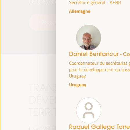
Congrès et des Expositions (FIBES).
Secrétaire général - AEBR
Allemagne
Programme
Lire la suite
Daniel Bentancur
- Co
Coordonnateur du secrétariat 
pour le développement du bass
Uruguay
Uruguay
TRANSITION JUSTE, 
DÉVELOPPEMENT ET 
TERRITORIALES, LE T
Raquel Gallego Torr
Le VI WFLED abordera les priorités mondiales