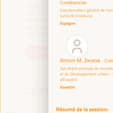
Conférencier
sociale, la formation pour l’emploi dans le te
Coordonnateur général de l'act
public-privé et le rôle du secteur privé et de 
Junta de Andalucía
travail décent et l’approche d’une nouvelle é
Espagne
que les alliances multiniveaux, les politiqu
(régionales-locales).
Lisez la note conceptuelle
Simon M. Zwane
- Con
Secrétaire principal du minist
et du Développement urbain 
d’Eswatini
Eswatini
CONFÉRENCIERS
Résumé de la session: