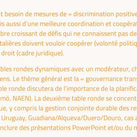
t besoin de mesures de « discrimination positive
is aussi d’une meilleure coordination et coopérat
bre croissant de défis qui ne connaissent pas de f
talières doivent vouloir coopérer (volonté politi
 droit (cadre juridique).
bles rondes dynamiques avec un modérateur, c
iens. Le thème général est la « gouvernance transf
le ronde discutera de l’importance de la planifi
ö, NAEN). La deuxième table ronde se concentr
e, y compris la gestion conjointe durable des re
ve Uruguay, Guadiana/Alqueva/Duero/Douro, cas af
inclure des présentations PowerPoint et/ou du ma