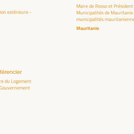
rritoire, la gestion publique, les partenariats
Maire de Rosso et Président 
ion extérieure -
Municipalités de Mauritanie 
l’économie sociale et solidaire, l’emploi et le
municipalités mauritanienn
conomie qui « prend soin » du territoire, ainsi
Mauritanie
es mondiales, nationales et décentralisées
férencier
ère du Logement
- Gouvernement