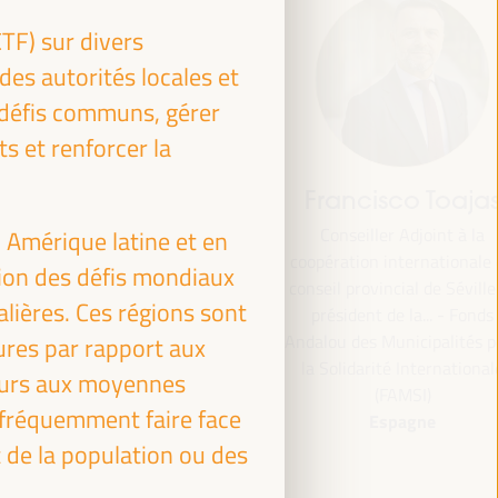
TF) sur divers
des autorités locales et
s défis communs, gérer
s et renforcer la
jas
Bheke Stofile
Rachid El
 la
Président - Association des
Président - O
 Amérique latine et en
Maroc
nale du
collectivités locales d’Afrique du
tion des défis mondiaux
ville et
Sud
lières. Ces régions sont
Afrique du Sud
Fonds
tés pour
ures par rapport aux
ionale
rieurs aux moyennes
 fréquemment faire face
t de la population ou des