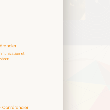
érencier
ommunication et
dsbron
- Conférencier