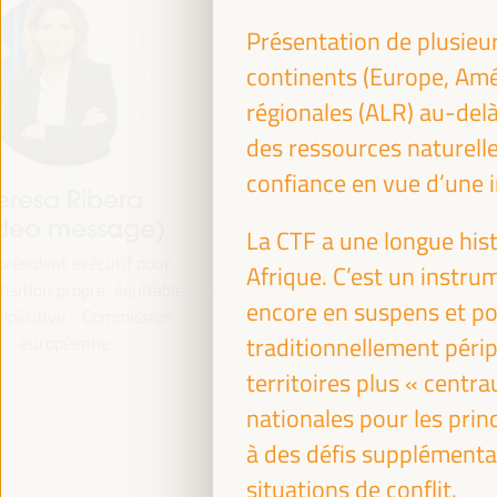
Présentation de plusieur
continents (Europe, Amér
régionales (ALR) au-delà
des ressources naturelle
confiance en vue d’une 
Patrick Molinoz
José Luis García
Martín
Membre du Comité européen
La CTF a une longue his
des régions, vice-président de
Vice-président de la FAMSI
Afrique. C’est un instr
la région Bourgogne-Franche-
adjoint au maire et responsa
encore en suspens et po
Comté - Commission
de la zone d'attention
européenne
préférentielle des... - Fond
traditionnellement péri
Commission européenne
Andalou des Municipalités p
territoires plus « centr
la Solidarité International
nationales pour les pri
(FAMSI)
Espagne
à des défis supplémentai
situations de conflit.