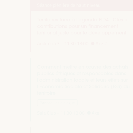
Séance plénière de haut niveau
Territoires face à l’agenda FfD4 : Clés et
contributions pour un financement
territorial juste pour le développement
Auditorio 3 -
11:30
13:00
Axe 2
Comment mettre en œuvre des achats
publics éthiques et responsables dans
l’administration locale et leurs effets sur
l’Économie Sociale et Solidaire (ESS) du
territoire
Panneau de dialogue
Sala Club -
11:30
13:00
Axe 1