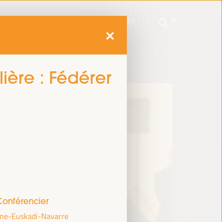
e
Informations pratiques
EN
ES
FR
PT
e
Informations pratiques
EN
ES
FR
PT
lière : Fédérer
Conférencier
aine-Euskadi-Navarre