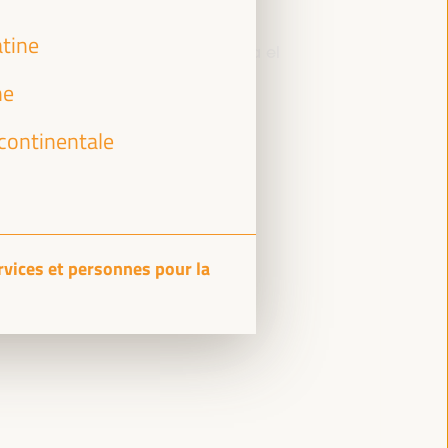
atine
Comisión de Cooperación para el
Desarrollo (FEMP)
ne
Événement fermé
continentale
Sala Venecia -
09:30
11:00
ervices et personnes pour la