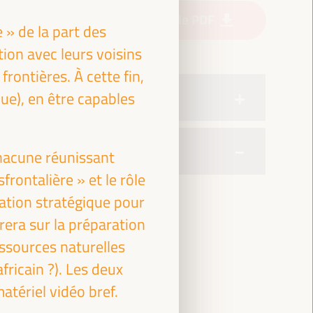
Télécharger le PDF
 » de la part des
ion avec leurs voisins
rontières. À cette fin,
que), en être capables
hacune réunissant
rontalière » et le rôle
cation stratégique pour
era sur la préparation
ssources naturelles
ricain ?). Les deux
tériel vidéo bref.