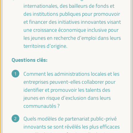
internationales, des bailleurs de fonds et
Pause
des institutions publiques pour promouvoir
11:00
11:20
et financer des initiatives innovantes visant
une croissance économique inclusive pour
les jeunes en recherche d’emploi dans leurs
11:30
territoires d’origine.
Questions clés:
Localiser le financement - La route de Séville (II)
Dialogue politique
Comment les administrations locales et les
Auditorio 3 -
11:30
13:00
Axe 2
entreprises peuvent-elles collaborer pour
identifier et promouvoir les talents des
jeunes en risque d’exclusion dans leurs
Pratiques, stratégies et politiques territoriales pour
communautés ?
l'autonomisation économique des femmes
Panneau de dialogue
Quels modèles de partenariat public-privé
Sala Madrid -
11:30
13:00
Axe 3
innovants se sont révélés les plus efficaces