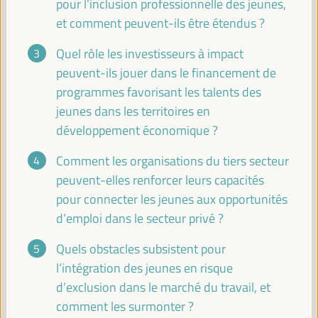
pour l’inclusion professionnelle des jeunes,
et comment peuvent-ils être étendus ?
Coopération Sud-Sud et triangulaire au niveau
local : la COP29 et la COP30 comme passerelle
Quel rôle les investisseurs à impact
entre les expériences de différents pays pour
promouvoir des transitions justes et un travail
peuvent-ils jouer dans le financement de
décent
programmes favorisant les talents des
Panel sur les bonnes pratiques
jeunes dans les territoires en
Sala Bruselas -
11:30
13:00
Axe 1
développement économique ?
Comment les organisations du tiers secteur
La coopération décentralisée au service du
peuvent-elles renforcer leurs capacités
développement économique local, de l'emploi et
pour connecter les jeunes aux opportunités
des nouvelles économies : bonnes pratiques et
perspectives d'avenir
d’emploi dans le secteur privé ?
Panneau de dialogue
Quels obstacles subsistent pour
Sala París -
11:30
13:00
Axe 1
l’intégration des jeunes en risque
d’exclusion dans le marché du travail, et
comment les surmonter ?
Forums sur la planète B: Vulgarisation scientifique