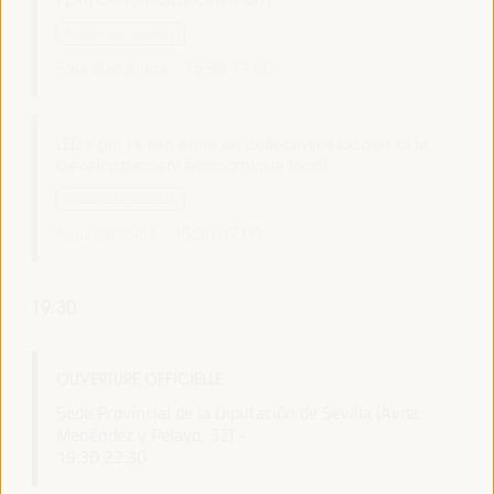
PLATFORMAwards Ceremony
Événement parallèle
Sala Barcelona -
15:30
17:00
LED’s go! Le lien entre les collectivités locales et le
développement économique local
Événement parallèle
Sala Varsovia -
15:30
17:00
19:30
OUVERTURE OFFICIELLE
Sede Provincial de la Diputación de Sevilla (Avda.
Menéndez y Pelayo, 32) -
19:30
22:30