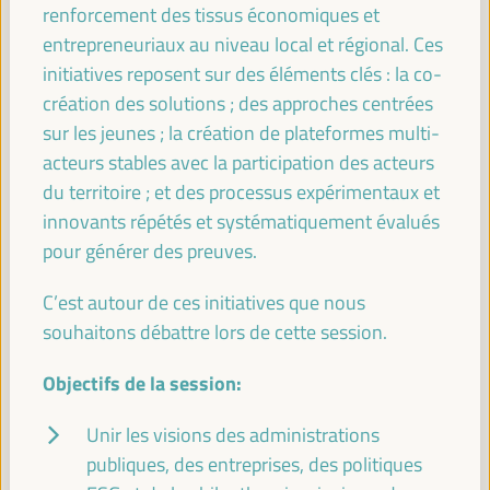
renforcement des tissus économiques et
développement économique des territoires
entrepreneuriaux au niveau local et régional. Ces
Panneau de dialogue
initiatives reposent sur des éléments clés : la co-
Sala Madrid -
09:15
11:00
Axe 1
création des solutions ; des approches centrées
sur les jeunes ; la création de plateformes multi-
Jeunesse, économie locale et innovation
acteurs stables avec la participation des acteurs
du territoire ; et des processus expérimentaux et
Panneau de dialogue
innovants répétés et systématiquement évalués
Sala Bruselas -
09:15
11:00
Axe 3
pour générer des preuves.
C’est autour de ces initiatives que nous
Construire des territoires résilients : mettre en œuvre
des stratégies économiques durables
souhaitons débattre lors de cette session.
Panneau de dialogue
Objectifs de la session:
Sala París -
09:15
11:00
Axe 1
Unir les visions des administrations
publiques, des entreprises, des politiques
Initiatives locales d’économie circulaire :
expériences internationales