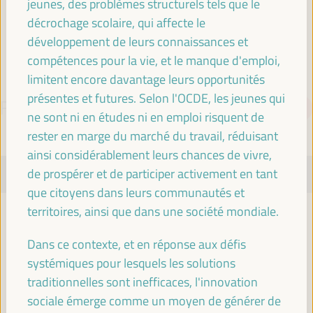
jeunes, des problèmes structurels tels que le
Espagne
décrochage scolaire, qui affecte le
développement de leurs connaissances et
compétences pour la vie, et le manque d'emploi,
limitent encore davantage leurs opportunités
présentes et futures. Selon l'OCDE, les jeunes qui
PROGRAMME
Télécharger le PDF
ne sont ni en études ni en emploi risquent de
rester en marge du marché du travail, réduisant
ainsi considérablement leurs chances de vivre,
de prospérer et de participer activement en tant
MARDI 1 AVRIL
que citoyens dans leurs communautés et
territoires, ainsi que dans une société mondiale.
08:00
Dans ce contexte, et en réponse aux défis
systémiques pour lesquels les solutions
Inscription et accréditation
traditionnelles sont inefficaces, l'innovation
08:00
17:00
sociale émerge comme un moyen de générer de