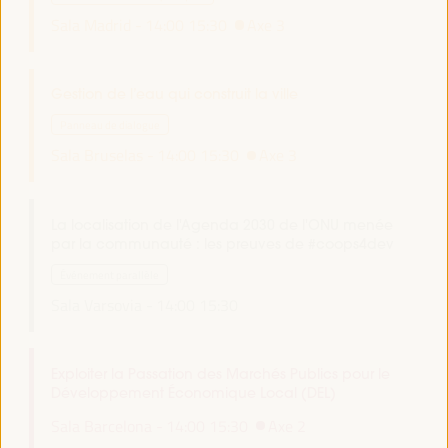
Sala Madrid -
14:00
15:30
Axe 3
Gestion de l’eau qui construit la ville
Panneau de dialogue
Sala Bruselas -
14:00
15:30
Axe 3
La localisation de l'Agenda 2030 de l'ONU menée
par la communauté : les preuves de #coops4dev
Événement parallèle
Sala Varsovia -
14:00
15:30
Exploiter la Passation des Marchés Publics pour le
Développement Économique Local (DEL)
Sala Barcelona -
14:00
15:30
Axe 2