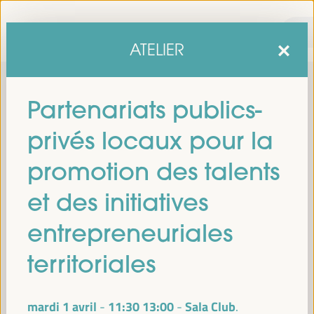
ATELIER
Partenariats publics-
privés locaux pour la
promotion des talents
et des initiatives
sixième édition du Forum mondial pour le développement
La
entrepreneuriales
économique local
1er au 4 avril 2025 à Séville, en
se tiendra du
Espagne,
au Palais des Congrès et des Expositions (FIBES).
territoriales
Programme
mardi 1 avril
11:30
13:00
Sala Club
-