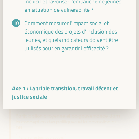
inclusif et favoriser l’embauche de jeunes
en situation de vulnérabilité ?
Pause déjeuner
13:00
14:00
Comment mesurer l’impact social et
économique des projets d’inclusion des
jeunes, et quels indicateurs doivent être
14:00
utilisés pour en garantir l’efficacité ?
Séance plénière de haut niveau
La triple transition : Opportunités pour le travail
décent, le développement économique local et la
justice sociale
Axe 1 : La triple transition, travail décent et
Auditorio 3 -
14:00
15:30
Axe 1
justice sociale
Participation citoyenne et co-gouvernance dans
la conception des politiques et la promotion du
DEL
Panel sur les bonnes pratiques