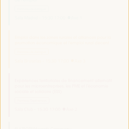
de l’emploi
Panneau de dialogue
Sala Madrid -
15:30
17:00
Axe 1
Emploi dans les zones rurales et alliances pour la
promotion économique et l’emploi rural décent
Panneau de dialogue
Sala Bruselas -
15:30
17:00
Axe 3
Expériences territoriales de financement alternatif
pour les microentreprises, les PME et l’économie
sociale et solidaire (ESS)
Panneau Expériences
Sala Club -
15:30
17:00
Axe 2