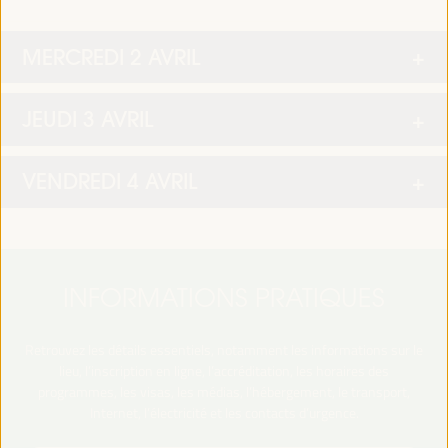
MERCREDI 2 AVRIL
JEUDI 3 AVRIL
VENDREDI 4 AVRIL
INFORMATIONS PRATIQUES
Retrouvez les détails essentiels, notamment les informations sur le
lieu, l’inscription en ligne, l’accréditation, les horaires des
programmes, les visas, les médias, l’hébergement, le transport,
Internet, l’électricité et les contacts d’urgence.