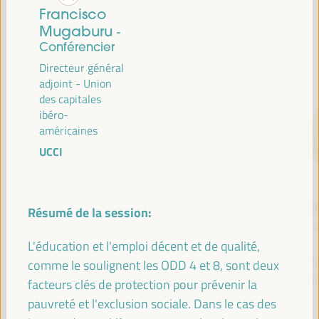
Francisco
Mugaburu
-
Conférencier
CONFÉRENCIERS
Directeur général
adjoint - Union
des capitales
ibéro-
américaines
UCCI
María Jesús
Antonio Sanz
Fr
Résumé de la session:
Montero
Ministre de la Présidence,
P
Cuadrado
Intérieur, Dialogue social
L'éducation et l'emploi décent et de qualité,
et Simplification
Mu
comme le soulignent les ODD 4 et 8, sont deux
Première vice-présidente
administrative - Junta de
Soli
et ministre des Finances
facteurs clés de protection pour prévenir la
Andalucía
- Gouvernement
pauvreté et l'exclusion sociale. Dans le cas des
Espagne
espagnol