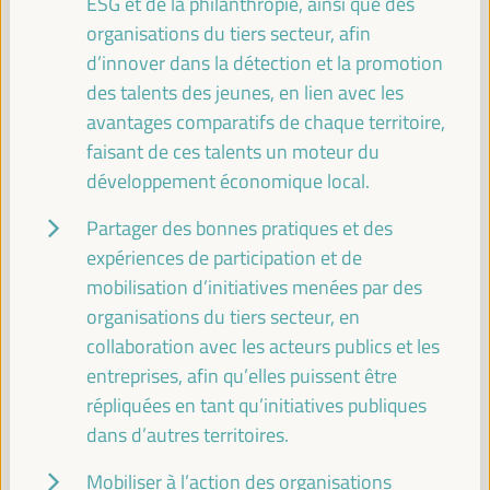
ESG et de la philanthropie, ainsi que des
organisations du tiers secteur, afin
Atelier
d’innover dans la détection et la promotion
Sala Club -
09:15
11:00
Axe 1
des talents des jeunes, en lien avec les
avantages comparatifs de chaque territoire,
Favoriser le Développement Économique Local
faisant de ces talents un moteur du
par la Priorisation des Investissements en
développement économique local.
Infrastructure
Événement parallèle
Partager des bonnes pratiques et des
Sala Varsovia -
09:15
11:00
expériences de participation et de
mobilisation d’initiatives menées par des
organisations du tiers secteur, en
Caucus Meeting UCLG European Section
collaboration avec les acteurs publics et les
Événement fermé
entreprises, afin qu’elles puissent être
Sala TV -
09:15
11:00
répliquées en tant qu’initiatives publiques
dans d’autres territoires.
11:00
Mobiliser à l’action des organisations