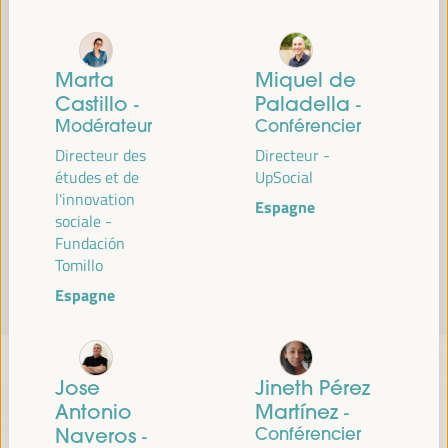
Lire la suite
Marta
Miquel de
Castillo
Paladella
-
-
Modérateur
Conférencier
Directeur des
Directeur -
études et de
UpSocial
l'innovation
Espagne
sociale -
Fundación
Tomillo
Espagne
Jose
Jineth Pérez
Antonio
Martínez
-
Naveros
Conférencier
-