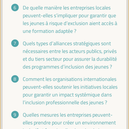
face à la crise climatique
De quelle manière les entreprises locales
Événement parallèle
peuvent-elles s’impliquer pour garantir que
Sala Varsovia -
11:30
13:00
les jeunes à risque d’exclusion aient accès à
une formation adaptée ?
Partenariats publics-privés locaux pour la
Quels types d’alliances stratégiques sont
promotion des talents et des initiatives
entrepreneuriales territoriales
nécessaires entre les acteurs publics, privés
et du tiers secteur pour assurer la durabilité
Atelier
des programmes d’inclusion des jeunes ?
Sala Club -
11:30
13:00
Axe 1
Comment les organisations internationales
peuvent-elles soutenir les initiatives locales
Réseau de jumelage des gouvernements locaux
Colombie-Huelva
pour garantir un impact systémique dans
Sala Barcelona -
11:30
13:00
l’inclusion professionnelle des jeunes ?
Quelles mesures les entreprises peuvent-
13:00
elles prendre pour créer un environnement