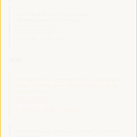
Forum GLOCAL sur le tourisme et le
développement économique
Événement parallèle
Sala Club -
14:00
15:30
15:30
Agences de développement et autres instruments
locaux : promouvoir un réseau mondial basé sur
les personnes
Dialogue politique
Auditorio 3 -
15:30
17:00
Axe 3
Pactes locaux et régionalisation pour la promotion