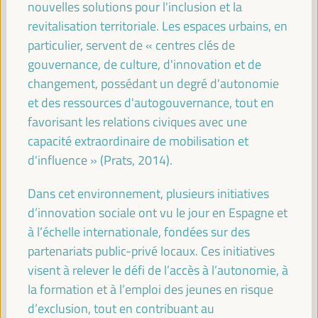
nouvelles solutions pour l'inclusion et la
09:00
revitalisation territoriale. Les espaces urbains, en
particulier, servent de « centres clés de
gouvernance, de culture, d'innovation et de
Saluer simultanément dans les salles principales
changement, possédant un degré d'autonomie
Toutes les salles -
09:00
09:15
et des ressources d'autogouvernance, tout en
favorisant les relations civiques avec une
09:15
capacité extraordinaire de mobilisation et
d'influence » (Prats, 2014).
Renforcement des capacités et coresponsabilité
Dans cet environnement, plusieurs initiatives
locale pour le développement endogène :
alliances multi-acteurs. Localiser le financement -
d’innovation sociale ont vu le jour en Espagne et
Le chemin vers Séville (I)
à l’échelle internationale, fondées sur des
Dialogue politique
partenariats public-privé locaux. Ces initiatives
Auditorio 3 -
09:15
11:00
Axe 2
visent à relever le défi de l’accès à l’autonomie, à
la formation et à l’emploi des jeunes en risque
d’exclusion, tout en contribuant au
La transition énergétique comme potentiel de