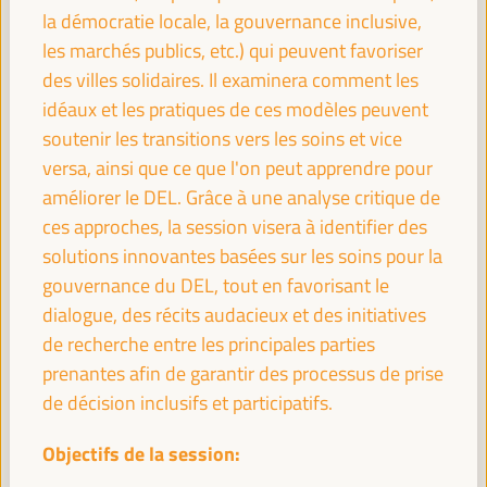
la démocratie locale, la gouvernance inclusive,
WFLED - construire un espace global d'agences et
les marchés publics, etc.) qui peuvent favoriser
d'instruments pour le développement
des villes solidaires. Il examinera comment les
économique local
idéaux et les pratiques de ces modèles peuvent
Événement fermé
soutenir les transitions vers les soins et vice
Sala Barcelona -
09:30
11:00
Axe 3
versa, ainsi que ce que l'on peut apprendre pour
améliorer le DEL. Grâce à une analyse critique de
ces approches, la session visera à identifier des
Groupe de travail Local2030 sur les finances
locales
solutions innovantes basées sur les soins pour la
gouvernance du DEL, tout en favorisant le
Événement parallèle
dialogue, des récits audacieux et des initiatives
Sala Varsovia -
09:30
11:00
de recherche entre les principales parties
prenantes afin de garantir des processus de prise
PLATFORMA Political Council Meeting
de décision inclusifs et participatifs.
Événement fermé
Objectifs de la session:
Sala TV -
09:30
11:00