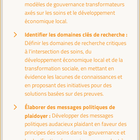
Territoires face à l’agenda FfD4 : Clés et
modèles de gouvernance transformateurs
contributions pour un financement territorial juste
axés sur les soins et le développement
pour le développement
économique local.
Auditorio 3 -
11:30
13:00
Axe 2
Identifier les domaines clés de recherche :
Définir les domaines de recherche critiques
L’économie bleue et verte : une voie vers un
à l'intersection des soins, du
développement inclusif et durable
développement économique local et de la
Panneau de dialogue
transformation sociale, en mettant en
Sala Madrid -
11:30
13:00
Axe 1
évidence les lacunes de connaissances et
en proposant des initiatives pour des
Transition vers la formalité dans le cadre du
solutions basées sur des preuves.
développement économique local
Élaborer des messages politiques de
Panneau de dialogue
plaidoyer :
Développer des messages
Sala Bruselas -
11:30
13:00
Axe 1
politiques audacieux plaidant en faveur des
principes des soins dans la gouvernance et
Comment mettre en œuvre des achats publics