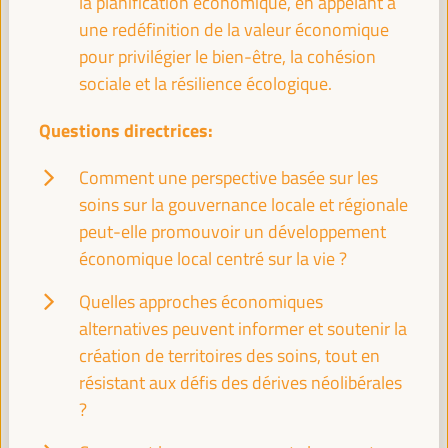
la planification économique, en appelant à
éthiques et responsables dans l’administration
une redéfinition de la valeur économique
locale et leurs effets sur l’Économie Sociale et
Solidaire (ESS) du territoire
pour privilégier le bien-être, la cohésion
sociale et la résilience écologique.
Panneau de dialogue
Sala Club -
11:30
13:00
Axe 1
Questions directrices:
Comment une perspective basée sur les
Session conjointe : Université, centres de recherche
soins sur la gouvernance locale et régionale
et développement local
peut-elle promouvoir un développement
Événement parallèle
économique local centré sur la vie ?
Sala Barcelona -
11:30
13:00
Quelles approches économiques
alternatives peuvent informer et soutenir la
Adapter le développement économique local
aux pays du Sud : leçons du Bangladesh
création de territoires des soins, tout en
résistant aux défis des dérives néolibérales
Sala Varsovia -
11:30
13:00
?