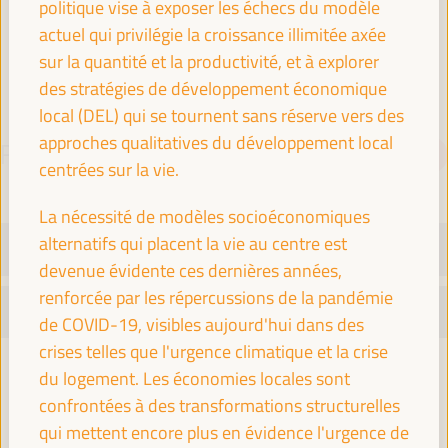
politique vise à exposer les échecs du modèle
Espagne
actuel qui privilégie la croissance illimitée axée
sur la quantité et la productivité, et à explorer
des stratégies de développement économique
local (DEL) qui se tournent sans réserve vers des
approches qualitatives du développement local
PROGRAMME
Télécharger le PDF
centrées sur la vie.
La nécessité de modèles socioéconomiques
alternatifs qui placent la vie au centre est
MARDI 1 AVRIL
devenue évidente ces dernières années,
renforcée par les répercussions de la pandémie
MERCREDI 2 AVRIL
de COVID-19, visibles aujourd'hui dans des
crises telles que l'urgence climatique et la crise
08:30
du logement. Les économies locales sont
confrontées à des transformations structurelles
qui mettent encore plus en évidence l'urgence de
Inscription et accréditation