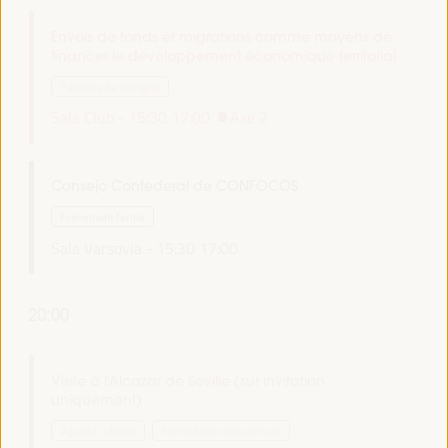
Envois de fonds et migrations comme moyens de
financer le développement économique territorial
Panneau de dialogue
Sala Club -
15:30
17:00
Axe 2
Consejo Confederal de CONFOCOS
Événement fermé
Sala Varsovia -
15:30
17:00
20:00
Visite à l'Alcazar de Séville (sur invitation
uniquement)
Agenda culturel
Sur invitation uniquement