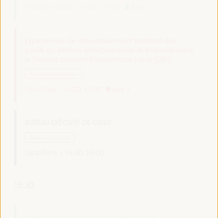
Sala Barcelona -
14:00
15:30
Axe 1
Expériences de réinvestissement territorial des
profits du secteur entrepreneurial et financier dans
le Développement Économique Local (DEL)
Panneau de dialogue
Sala Club -
14:00
15:30
Axe 2
BUREAU EXÉCUTIF DE CGLU
Événement fermé
Sala París -
14:00
18:00
15:30
Politiques publiques pour promouvoir le