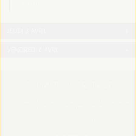
20:00
21:00
JEUDI 3 AVRIL
VENDREDI 4 AVRIL
INFORMATIONS PRATIQUES
Retrouvez les détails essentiels, notamment les informations sur le
lieu, l’inscription en ligne, l’accréditation, les horaires des
programmes, les visas, les médias, l’hébergement, le transport,
Internet, l’électricité et les contacts d’urgence.
Apprendre encore plus