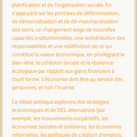
planification et de l'organisation sociale. En
Stratégies économiques et territoriales pour créer
s'appuyant sur les principes de déféminisation,
des opportunités dans les villes intermédiaires
de démocratisation et de dé-marchandisation
Panneau de dialogue
des soins, ce changement exige de nouvelles
Sala Bruselas -
09:30
11:00
Axe 3
capacités institutionnelles, une redistribution des
responsabilités et une redéfinition de ce qui
Expériences mondiales en matière de banque
constitue la valeur économique, en privilégiant le
publique, de banque éthique et de crédits locaux
bien-être, la cohésion sociale et la résilience
pour le financement des territoires
écologique par rapport aux gains financiers à
Panneau de dialogue
court terme. L'économie doit être au service des
Sala Madrid -
09:30
11:00
Axe 1
personnes, et non l'inverse.
Ce débat politique explorera des stratégies
Stratégies LED et coopération transfrontalière :
économiques et de DEL alternatives (par
Fédérer les territoires
exemple, les mouvements coopératifs, les
Panel sur les bonnes pratiques
économies sociales et solidaires, les économies
Sala Club -
09:30
11:00
Axe 3
informelles, les politiques de création d'emplois,