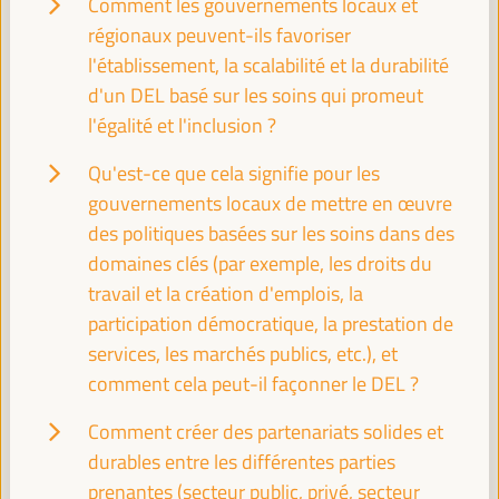
Comment les gouvernements locaux et
Coopération décentralisée et Agenda 2030 :
Partenariats pour le développement durable
régionaux peuvent-ils favoriser
l'établissement, la scalabilité et la durabilité
Événement parallèle
d'un DEL basé sur les soins qui promeut
Sala TV -
11:30
13:00
l'égalité et l'inclusion ?
13:00
Qu'est-ce que cela signifie pour les
gouvernements locaux de mettre en œuvre
des politiques basées sur les soins dans des
Pause déjeuner
domaines clés (par exemple, les droits du
13:00
14:00
travail et la création d'emplois, la
participation démocratique, la prestation de
services, les marchés publics, etc.), et
14:00
comment cela peut-il façonner le DEL ?
Modèles innovants d’agences/instruments dans
Comment créer des partenariats solides et
différents régions pour l’articulation et la cohésion
durables entre les différentes parties
du territoire
prenantes (secteur public, privé, secteur