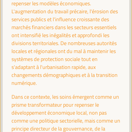
repenser les modèles économiques.
08:30
17:00
L'augmentation du travail précaire, l'érosion des
services publics et l'influence croissante des
09:30
marchés financiers dans les secteurs essentiels
ont intensifié les inégalités et approfondi les
divisions territoriales. De nombreuses autorités
Politiques et alliances territoriales pour le
locales et régionales ont du mal à maintenir les
développement économique local face au
changement climatique
systèmes de protection sociale tout en
Dialogue politique
s'adaptant à l'urbanisation rapide, aux
Auditorio 3 -
09:30
11:00
Axe 1
changements démographiques et à la transition
numérique.
Approches de développement économique local
Dans ce contexte, les soins émergent comme un
centrées sur les soins
prisme transformateur pour repenser le
Dialogue politique
développement économique local, non pas
Sala París -
09:30
11:00
Axe 3
comme une politique sectorielle, mais comme un
principe directeur de la gouvernance, de la