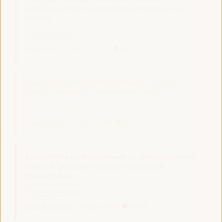
renforcement des capacités pour l’emploi sur le
territoire
Dialogue politique
Auditorio 3 -
15:30
17:00
Axe 1
Souveraineté alimentaire territoriale et circuits
courts: Favoriser la consommation locale
Panneau de dialogue
Sala Madrid -
15:30
17:00
Axe 3
Écosystèmes de financement du développement
territorial : propositions de la coopération
décentralisée
Panneau de dialogue
Sala Bruselas -
15:30
17:00
Axe 2