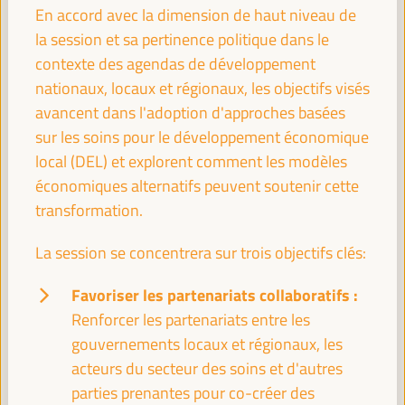
En accord avec la dimension de haut niveau de
la session et sa pertinence politique dans le
Comisión de Cooperación para el Desarrollo
(FEMP)
contexte des agendas de développement
Événement fermé
nationaux, locaux et régionaux, les objectifs visés
Sala Venecia -
09:30
11:00
avancent dans l'adoption d'approches basées
sur les soins pour le développement économique
local (DEL) et explorent comment les modèles
11:00
économiques alternatifs peuvent soutenir cette
transformation.
Casser
La session se concentrera sur trois objectifs clés:
11:00
11:20
Favoriser les partenariats collaboratifs :
Renforcer les partenariats entre les
11:30
gouvernements locaux et régionaux, les
acteurs du secteur des soins et d'autres
Séance plénière de haut niveau
parties prenantes pour co-créer des