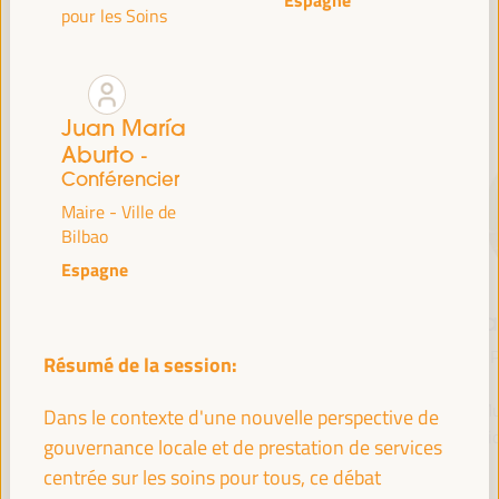
pour les Soins
CONFÉRENCIERS
Juan María
Aburto
-
Conférencier
Maire - Ville de
Bilbao
Espagne
María Jesús
Antonio Sanz
Fr
Montero
Ministre de la Présidence,
P
Résumé de la session:
Cuadrado
Intérieur, Dialogue social
et Simplification
Mu
Première vice-présidente
Dans le contexte d'une nouvelle perspective de
administrative - Junta de
Soli
et ministre des Finances
gouvernance locale et de prestation de services
Andalucía
- Gouvernement
centrée sur les soins pour tous, ce débat
Espagne
espagnol