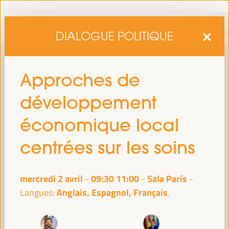
DIALOGUE POLITIQUE
Approches de
développement
économique local
centrées sur les soins
sixième édition du Forum mondial pour le développement
La
économique local
1er au 4 avril 2025 à Séville, en
se tiendra du
mercredi 2 avril
09:30
11:00
Sala París
-
Espagne,
au Palais des Congrès et des Expositions (FIBES).
Anglais, Espagnol, Français
Langues:
Programme