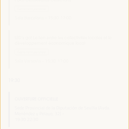
PLATFORMAwards Ceremony
Événement parallèle
Sala Barcelona -
15:30
17:00
LED’s go! Le lien entre les collectivités locales et le
développement économique local
Événement parallèle
Sala Varsovia -
15:30
17:00
19:30
OUVERTURE OFFICIELLE
Sede Provincial de la Diputación de Sevilla (Avda.
Menéndez y Pelayo, 32) -
19:30
22:30