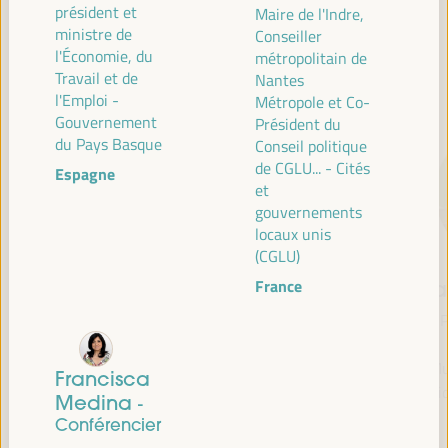
président et
Maire de l'Indre,
ministre de
Conseiller
l'Économie, du
métropolitain de
CONFÉRENCIERS
Travail et de
Nantes
l'Emploi -
Métropole et Co-
Gouvernement
Président du
du Pays Basque
Conseil politique
de CGLU... - Cités
Espagne
et
gouvernements
locaux unis
(CGLU)
France
María Jesús
Antonio Sanz
Fr
Montero
Ministre de la Présidence,
P
Cuadrado
Intérieur, Dialogue social
et Simplification
Mu
Première vice-présidente
Francisca
administrative - Junta de
Soli
et ministre des Finances
Medina
-
Andalucía
- Gouvernement
Conférencier
Espagne
espagnol