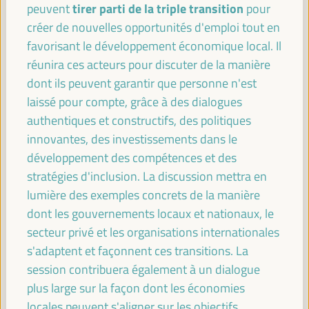
tirer parti de la triple transition
peuvent
pour
Atelier
créer de nouvelles opportunités d'emploi tout en
Sala Club -
09:15
11:00
Axe 1
favorisant le développement économique local. Il
réunira ces acteurs pour discuter de la manière
dont ils peuvent garantir que personne n'est
Favoriser le Développement Économique Local
laissé pour compte, grâce à des dialogues
par la Priorisation des Investissements en
Infrastructure
authentiques et constructifs, des politiques
Événement parallèle
innovantes, des investissements dans le
Sala Varsovia -
09:15
11:00
développement des compétences et des
stratégies d'inclusion. La discussion mettra en
lumière des exemples concrets de la manière
Caucus Meeting UCLG European Section
dont les gouvernements locaux et nationaux, le
Événement fermé
secteur privé et les organisations internationales
Sala TV -
09:15
11:00
s'adaptent et façonnent ces transitions. La
session contribuera également à un dialogue
plus large sur la façon dont les économies
11:00
locales peuvent s'aligner sur les objectifs