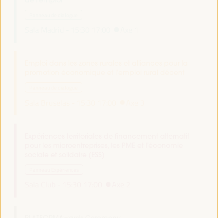
de l’emploi
Panneau de dialogue
Sala Madrid -
15:30
17:00
Axe 1
Emploi dans les zones rurales et alliances pour la
promotion économique et l’emploi rural décent
Panneau de dialogue
Sala Bruselas -
15:30
17:00
Axe 3
Expériences territoriales de financement alternatif
pour les microentreprises, les PME et l’économie
sociale et solidaire (ESS)
Panneau Expériences
Sala Club -
15:30
17:00
Axe 2