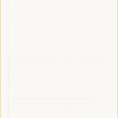
Sala Madrid -
14:00
15:30
Axe 3
Gestion de l’eau qui construit la ville
Panneau de dialogue
Sala Bruselas -
14:00
15:30
Axe 3
La localisation de l'Agenda 2030 de l'ONU menée
par la communauté : les preuves de #coops4dev
Événement parallèle
Sala Varsovia -
14:00
15:30
Exploiter la Passation des Marchés Publics pour le
Développement Économique Local (DEL)
Sala Barcelona -
14:00
15:30
Axe 2