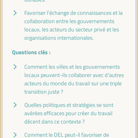
Coopération Sud-Sud et triangulaire au niveau
Favoriser l'échange de connaissances et la
local : la COP29 et la COP30 comme passerelle
collaboration entre les gouvernements
entre les expériences de différents pays pour
locaux, les acteurs du secteur privé et les
promouvoir des transitions justes et un travail
décent
organisations internationales.
Panel sur les bonnes pratiques
Questions clés :
Sala Bruselas -
11:30
13:00
Axe 1
Comment les villes et les gouvernements
locaux peuvent-ils collaborer avec d'autres
La coopération décentralisée au service du
développement économique local, de l'emploi et
acteurs du monde du travail sur une triple
des nouvelles économies : bonnes pratiques et
transition juste ?
perspectives d'avenir
Panneau de dialogue
Quelles politiques et stratégies se sont
Sala París -
11:30
13:00
Axe 1
avérées efficaces pour créer du travail
décent dans ce contexte ?
Forums sur la planète B: Vulgarisation scientifique
Comment le DEL peut-il favoriser de