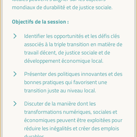
mondiaux de durabilité et de justice sociale.
Pause
Objectifs de la session :
11:00
11:20
Identifier les opportunités et les défis clés
11:30
associés à la triple transition en matière de
travail décent, de justice sociale et de
développement économique local.
Localiser le financement - La route de Séville (II)
Dialogue politique
Présenter des politiques innovantes et des
Auditorio 3 -
11:30
13:00
Axe 2
bonnes pratiques qui favorisent une
transition juste au niveau local.
Discuter de la manière dont les
Pratiques, stratégies et politiques territoriales pour
l'autonomisation économique des femmes
transformations numériques, sociales et
Panneau de dialogue
économiques peuvent être exploitées pour
Sala Madrid -
11:30
13:00
Axe 3
réduire les inégalités et créer des emplois
durables.