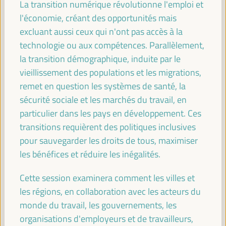
La transition numérique révolutionne l'emploi et
développement économique des territoires
l'économie, créant des opportunités mais
Panneau de dialogue
excluant aussi ceux qui n'ont pas accès à la
Sala Madrid -
09:15
11:00
Axe 1
technologie ou aux compétences. Parallèlement,
la transition démographique, induite par le
vieillissement des populations et les migrations,
Jeunesse, économie locale et innovation
remet en question les systèmes de santé, la
Panneau de dialogue
sécurité sociale et les marchés du travail, en
Sala Bruselas -
09:15
11:00
Axe 3
particulier dans les pays en développement. Ces
transitions requièrent des politiques inclusives
pour sauvegarder les droits de tous, maximiser
Construire des territoires résilients : mettre en œuvre
des stratégies économiques durables
les bénéfices et réduire les inégalités.
Panneau de dialogue
Cette session examinera comment les villes et
Sala París -
09:15
11:00
Axe 1
les régions, en collaboration avec les acteurs du
monde du travail, les gouvernements, les
Initiatives locales d’économie circulaire :
organisations d'employeurs et de travailleurs,
expériences internationales