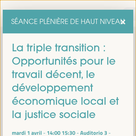
SÉANCE PLÉNIÈRE DE HAUT NIVEAU
La triple transition :
Opportunités pour le
travail décent, le
développement
sixième édition du Forum mondial pour le développement
La
économique local et
économique local
1er au 4 avril 2025 à Séville, en
se tiendra du
Espagne,
au Palais des Congrès et des Expositions (FIBES).
la justice sociale
Programme
mardi 1 avril
14:00
15:30
Auditorio 3
-