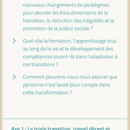
face à la crise climatique
nouveaux changements de paradigmes
Événement parallèle
pour aborder les trois dimensions de la
Sala Varsovia -
11:30
13:00
transition, la réduction des inégalités et la
promotion de la justice sociale ?
Partenariats publics-privés locaux pour la
Quel rôle la formation, l'apprentissage tout
promotion des talents et des initiatives
au long de la vie et le développement des
entrepreneuriales territoriales
compétences jouent-ils dans l'adaptation à
Atelier
ces transitions ?
Sala Club -
11:30
13:00
Axe 1
Comment pouvons-nous nous assurer que
personne n'est laissé pour compte dans
Réseau de jumelage des gouvernements locaux
cette transformation ?
Colombie-Huelva
Sala Barcelona -
11:30
13:00
13:00
Axe 1 : La triple transition, travail décent et