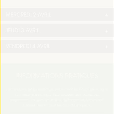
MERCREDI 2 AVRIL
JEUDI 3 AVRIL
VENDREDI 4 AVRIL
INFORMATIONS PRATIQUES
Retrouvez les détails essentiels, notamment les informations sur le
lieu, l’inscription en ligne, l’accréditation, les horaires des
programmes, les visas, les médias, l’hébergement, le transport,
Internet, l’électricité et les contacts d’urgence.