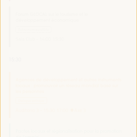
Forum GLOCAL sur le tourisme et le
développement économique
Événement parallèle
Sala Club -
14:00
15:30
15:30
Agences de développement et autres instruments
locaux : promouvoir un réseau mondial basé sur
les personnes
Dialogue politique
Auditorio 3 -
15:30
17:00
Axe 3
Pactes locaux et régionalisation pour la promotion