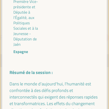
Première Vice-
Espagne
présidente et
Députée à
l'Égalité, aux
Politiques
Sociales et à la
Jeunesse -
PROGRAMME
Télécharger le PDF
Députation de
Jaén
Espagne
MARDI 1 AVRIL
Résumé de la session :
08:00
Dans le monde d'aujourd'hui, l'humanité est
confrontée à des défis profonds et
Inscription et accréditation
interconnectés qui exigent des réponses rapides
08:00
17:00
et transformatrices. Les effets du changement