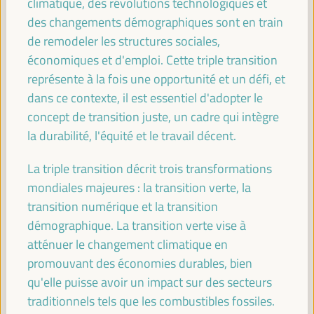
climatique, des révolutions technologiques et
09:00
des changements démographiques sont en train
de remodeler les structures sociales,
économiques et d'emploi. Cette triple transition
Saluer simultanément dans les salles principales
représente à la fois une opportunité et un défi, et
Toutes les salles -
09:00
09:15
dans ce contexte, il est essentiel d'adopter le
concept de transition juste, un cadre qui intègre
09:15
la durabilité, l'équité et le travail décent.
La triple transition décrit trois transformations
Renforcement des capacités et coresponsabilité
mondiales majeures : la transition verte, la
locale pour le développement endogène :
transition numérique et la transition
alliances multi-acteurs. Localiser le financement -
Le chemin vers Séville (I)
démographique. La transition verte vise à
Dialogue politique
atténuer le changement climatique en
promouvant des économies durables, bien
Auditorio 3 -
09:15
11:00
Axe 2
qu'elle puisse avoir un impact sur des secteurs
traditionnels tels que les combustibles fossiles.
La transition énergétique comme potentiel de