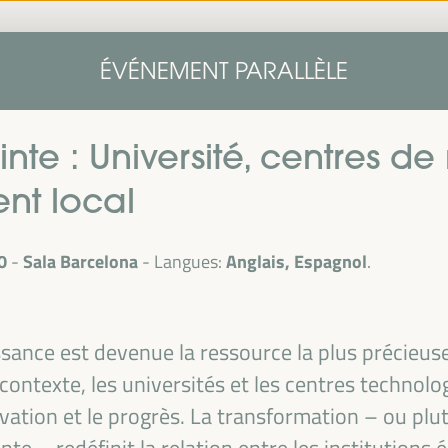
Accueil
Note conceptuelle
Intervenants
Programm
ÉVÉNEMENT PARALLÈLE
Accueil
Note conceptuelle
Intervenants
Programm
nte : Université, centres de
nt local
0
Sala Barcelona
Anglais, Espagnol
Langues:
ssance est devenue la ressource la plus précieu
le
ontexte, les universités et les centres technolo
ra du
1er
ation et le progrès. La transformation – ou plutô
alais des
e – redéfinit la relation entre les institutions é