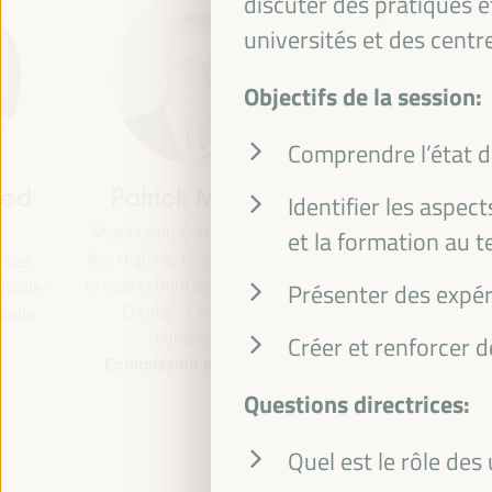
discuter des pratiques e
universités et des cent
Objectifs de la session:
Comprendre l’état de 
Patrick Molinoz
José Luis García
Identifier les aspec
Martín
Membre du Comité européen
et la formation au t
des régions, vice-président de
Vice-président de la FAMSI
la région Bourgogne-Franche-
adjoint au maire et responsa
Présenter des expér
Comté - Commission
de la zone d'attention
européenne
préférentielle des... - Fond
Créer et renforcer d
Commission européenne
Andalou des Municipalités p
la Solidarité International
Questions directrices:
(FAMSI)
Espagne
Quel est le rôle de