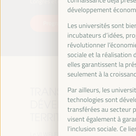
Congrès et des Expositions (FIBES).
développement économ
Programme
Lire la suite
Les universités sont bie
incubateurs d’idées, pr
révolutionner l’économie
sociale et la réalisatio
elles garantissent la p
seulement à la croissa
TRANSITION JUSTE, 
Par ailleurs, les univer
technologies sont dével
DÉVELOPPEMENT ET 
transférées au secteur p
TERRITORIALES, LE T
visent également à garan
l’inclusion sociale. Ce l
Le VI WFLED abordera les priorités mondiales