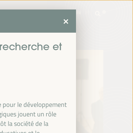
e
Informations pratiques
EN
ES
FR
PT
e
Informations pratiques
EN
ES
FR
PT
 recherche et
se pour le développement
giques jouent un rôle
t la société de la
ducatives et le