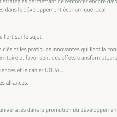
t stratégies permettant de renforcer encore dav
res dans le développement économique local.
l’art sur le sujet.
Emilia Sáiz
Francisco Toa
ts clés et les pratiques innovantes qui lient la co
Secrétariat Général - Cités et
Conseiller Adjoint à
erritoire et favorisent des effets transformateurs
gouvernements locaux unis
coopération internatio
,
(CGLU)
conseil provincial de Sé
ble
iences et le cahier UDUAL.
UCLG
président de la... - 
Andalou des Municipali
s
es alliances.
la Solidarité Internat
our
(FAMSI)
e
Espagne
s universités dans la promotion du développement