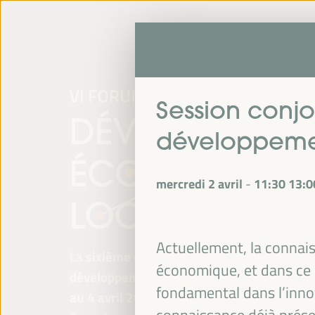
Session conjoi
développeme
mercredi 2 avril
11:30
13:0
-
Actuellement, la connai
La
sixième édition du Forum mondial pour 
économique, et dans ce c
développement économique local
se tiend
fondamental dans l’innov
au 4 avril 2025 à Séville, en Espagne,
au P
connaissance déjà présent