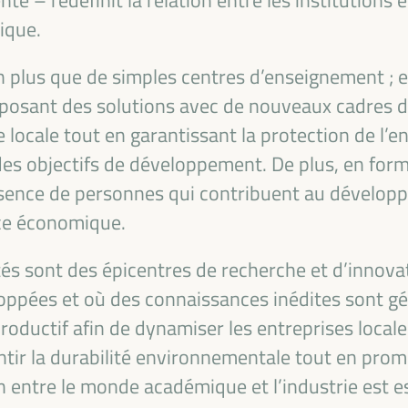
ique.
n plus que de simples centres d’enseignement ; e
oposant des solutions avec de nouveaux cadres d
 locale tout en garantissant la protection de l’e
n des objectifs de développement. De plus, en for
résence de personnes qui contribuent au dévelop
nce économique.
FINANCEMENT DU
sités sont des épicentres de recherche et d’innova
oppées et où des connaissances inédites sont g
SOLUTIONS
roductif afin de dynamiser les entreprises local
HÈME DU VI WFLED
tir la durabilité environnementale tout en prom
ien entre le monde académique et l’industrie est 
 dans le thème de la triple transition, la justice