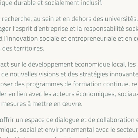
e durable et socialement inclusif.
rritoire, la gestion publique, les partenariats
l’économie sociale et solidaire, l’emploi et le
recherche, au sein et en dehors des universités,
conomie qui « prend soin » du territoire, ainsi
ger l’esprit d’entreprise et la responsabilité soc
es mondiales, nationales et décentralisées
l’innovation sociale et entrepreneuriale et en 
es territoires.
act sur le développement économique local, les u
 de nouvelles visions et des stratégies innovant
roposer des programmes de formation continue, ren
ller en lien avec les acteurs économiques, soci
 mesures à mettre en œuvre.
 offrir un espace de dialogue et de collaboration 
que, social et environnemental avec le secteur 