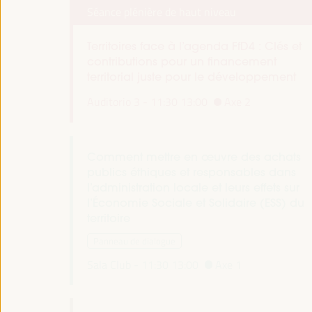
Séance plénière de haut niveau
Territoires face à l’agenda FfD4 : Clés et
contributions pour un financement
territorial juste pour le développement
Auditorio 3 -
11:30
13:00
Axe 2
Comment mettre en œuvre des achats
publics éthiques et responsables dans
l’administration locale et leurs effets sur
l’Économie Sociale et Solidaire (ESS) du
territoire
Panneau de dialogue
Sala Club -
11:30
13:00
Axe 1