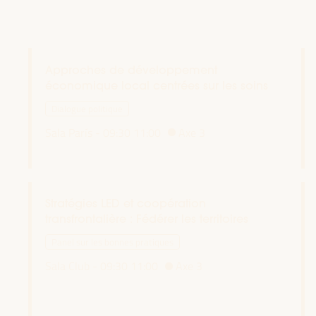
Approches de développement
économique local centrées sur les soins
Dialogue politique
Sala París -
09:30
11:00
Axe 3
Stratégies LED et coopération
transfrontalière : Fédérer les territoires
Panel sur les bonnes pratiques
Sala Club -
09:30
11:00
Axe 3