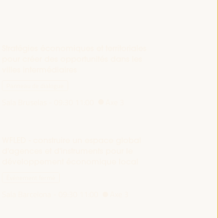
Stratégies économiques et territoriales
pour créer des opportunités dans les
villes intermédiaires
Panneau de dialogue
Sala Bruselas -
09:30
11:00
Axe 3
WFLED - construire un espace global
d'agences et d'instruments pour le
développement économique local
Événement fermé
Sala Barcelona -
09:30
11:00
Axe 3