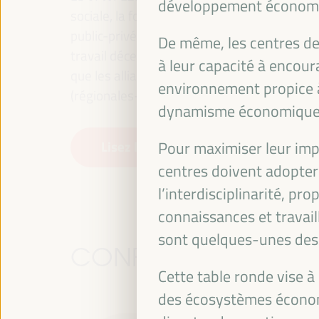
développement économiqu
sociale, la formation pour l’emploi dans le te
public-privé et le rôle du secteur privé et de 
De même, les centres de 
travail décent et l’approche d’une nouvelle é
à leur capacité à encoura
que les alliances multiniveaux, les politiqu
environnement propice à 
(régionales-locales).
dynamisme économique d
Lisez la note conceptuelle
Pour maximiser leur imp
centres doivent adopter
l’interdisciplinarité, p
connaissances et travai
sont quelques-unes des
CONFÉRENCIERS
Cette table ronde vise à
des écosystèmes économi