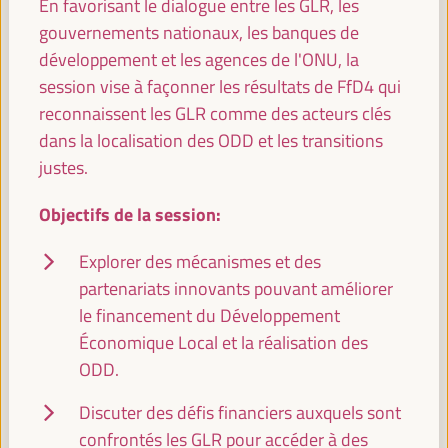
En favorisant le dialogue entre les GLR, les
gouvernements nationaux, les banques de
Comisión de Cooperación para el Desarrollo
développement et les agences de l'ONU, la
(FEMP)
session vise à façonner les résultats de FfD4 qui
Événement fermé
reconnaissent les GLR comme des acteurs clés
Sala Venecia -
09:30
11:00
dans la localisation des ODD et les transitions
justes.
11:00
Objectifs de la session:
Casser
Explorer des mécanismes et des
11:00
11:20
partenariats innovants pouvant améliorer
le financement du Développement
Économique Local et la réalisation des
11:30
ODD.
Discuter des défis financiers auxquels sont
Séance plénière de haut niveau
confrontés les GLR pour accéder à des