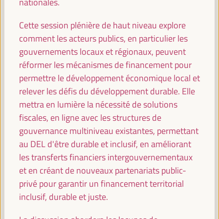
nationales.
Stratégies économiques et territoriales pour créer
des opportunités dans les villes intermédiaires
Cette session plénière de haut niveau explore
Panneau de dialogue
comment les acteurs publics, en particulier les
Sala Bruselas -
09:30
11:00
Axe 3
gouvernements locaux et régionaux, peuvent
réformer les mécanismes de financement pour
permettre le développement économique local et
Expériences mondiales en matière de banque
relever les défis du développement durable. Elle
publique, de banque éthique et de crédits locaux
pour le financement des territoires
mettra en lumière la nécessité de solutions
fiscales, en ligne avec les structures de
Panneau de dialogue
gouvernance multiniveau existantes, permettant
Sala Madrid -
09:30
11:00
Axe 1
au DEL d'être durable et inclusif, en améliorant
les transferts financiers intergouvernementaux
Stratégies LED et coopération transfrontalière :
et en créant de nouveaux partenariats public-
Fédérer les territoires
privé pour garantir un financement territorial
Panel sur les bonnes pratiques
inclusif, durable et juste.
Sala Club -
09:30
11:00
Axe 3