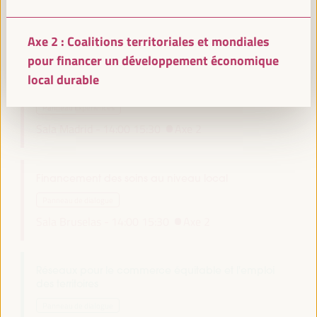
Panneau de dialogue
Auditorio 3 -
14:00
15:30
Axe 3
Axe 2 : Coalitions territoriales et mondiales
pour financer un développement économique
Incitations fiscales pour un financement équitable
local durable
et responsable du développement
Panneau Expériences
Sala Madrid -
14:00
15:30
Axe 2
Financement des soins au niveau local
Panneau de dialogue
Sala Bruselas -
14:00
15:30
Axe 2
Réseaux pour le commerce équitable et l'emploi
des territoires
Panneau de dialogue