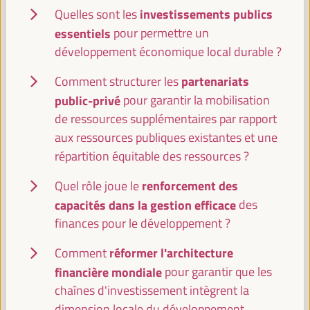
éthiques et responsables dans l’administration
investissements publics
Quelles sont les
locale et leurs effets sur l’Économie Sociale et
essentiels
pour permettre un
Solidaire (ESS) du territoire
développement économique local durable ?
Panneau de dialogue
Sala Club -
11:30
13:00
Axe 1
partenariats
Comment structurer les
public-privé
pour garantir la mobilisation
de ressources supplémentaires par rapport
Session conjointe : Université, centres de recherche
aux ressources publiques existantes et une
et développement local
répartition équitable des ressources ?
Événement parallèle
Sala Barcelona -
11:30
13:00
renforcement des
Quel rôle joue le
capacités dans la gestion efficace
des
finances pour le développement ?
Adapter le développement économique local
aux pays du Sud : leçons du Bangladesh
réformer l'architecture
Comment
Sala Varsovia -
11:30
13:00
financière mondiale
pour garantir que les
chaînes d'investissement intègrent la
dimension locale du développement