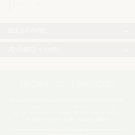
20:00
21:00
JEUDI 3 AVRIL
VENDREDI 4 AVRIL
INFORMATIONS PRATIQUES
Retrouvez les détails essentiels, notamment les informations sur le
lieu, l’inscription en ligne, l’accréditation, les horaires des
programmes, les visas, les médias, l’hébergement, le transport,
Internet, l’électricité et les contacts d’urgence.
Apprendre encore plus