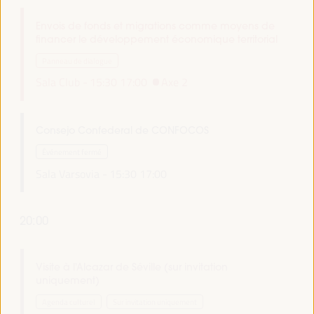
Envois de fonds et migrations comme moyens de
financer le développement économique territorial
Panneau de dialogue
Sala Club -
15:30
17:00
Axe 2
Consejo Confederal de CONFOCOS
Événement fermé
Sala Varsovia -
15:30
17:00
20:00
Visite à l'Alcazar de Séville (sur invitation
uniquement)
Agenda culturel
Sur invitation uniquement