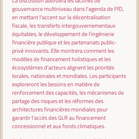
La discussion abordera les lacunes de
gouvernance multiniveau dans l'agenda de FfD,
WFLED - construire un espace global d'agences et
en mettant l'accent sur la décentralisation
d'instruments pour le développement
fiscale, les transferts intergouvernementaux
économique local
équitables, le développement de l'ingénierie
Événement fermé
financière publique et les partenariats public-
Sala Barcelona -
09:30
11:00
Axe 3
privé innovants. Elle montrera comment les
modèles de financement holistiques et les
Groupe de travail Local2030 sur les finances
écosystèmes d'acteurs alignent les priorités
locales
locales, nationales et mondiales. Les participants
Événement parallèle
exploreront les besoins en matière de
Sala Varsovia -
09:30
11:00
renforcement des capacités, les mécanismes de
partage des risques et les réformes des
architectures financières mondiales pour
PLATFORMA Political Council Meeting
garantir l'accès des GLR au financement
Événement fermé
concessionnel et aux fonds climatiques.
Sala TV -
09:30
11:00