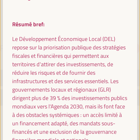
Espagne
Résumé bref:
Le Développement Économique Local (DEL)
repose sur la priorisation publique des stratégies
PROGRAMME
Télécharger le PDF
fiscales et financières qui permettent aux
territoires d'attirer des investissements, de
réduire les risques et de fournir des
MARDI 1 AVRIL
infrastructures et des services essentiels. Les
gouvernements locaux et régionaux (GLR)
MERCREDI 2 AVRIL
dirigent plus de 39 % des investissements publics
mondiaux vers l'Agenda 2030, mais ils font face
à des obstacles systémiques : un accès limité à
08:30
un financement adapté, des mandats sous-
financés et une exclusion de la gouvernance
Inscription et accréditation