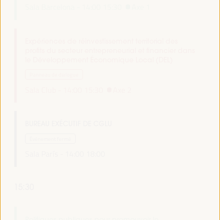
Sala Barcelona -
14:00
15:30
Axe 1
Expériences de réinvestissement territorial des
profits du secteur entrepreneurial et financier dans
le Développement Économique Local (DEL)
Panneau de dialogue
Sala Club -
14:00
15:30
Axe 2
BUREAU EXÉCUTIF DE CGLU
Événement fermé
Sala París -
14:00
18:00
15:30
Politiques publiques pour promouvoir le