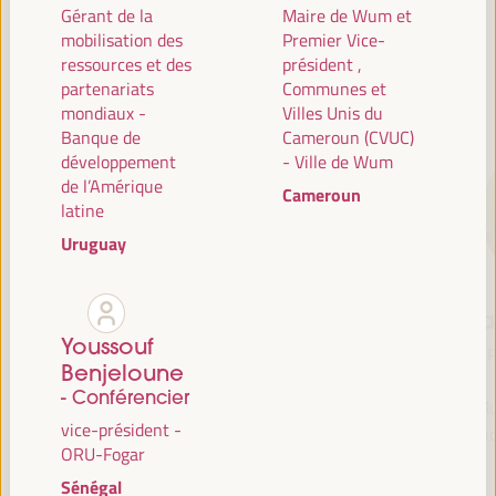
Gérant de la
Maire de Wum et
mobilisation des
Premier Vice-
ressources et des
président ,
CONFÉRENCIERS
partenariats
Communes et
mondiaux -
Villes Unis du
Banque de
Cameroun (CVUC)
développement
- Ville de Wum
de l’Amérique
Cameroun
latine
Uruguay
María Jesús
Antonio Sanz
Fr
Youssouf
Montero
Ministre de la Présidence,
P
Benjeloune
Cuadrado
Intérieur, Dialogue social
- Conférencier
et Simplification
Mu
Première vice-présidente
vice-président -
administrative - Junta de
Soli
et ministre des Finances
ORU-Fogar
Andalucía
- Gouvernement
Espagne
Sénégal
espagnol