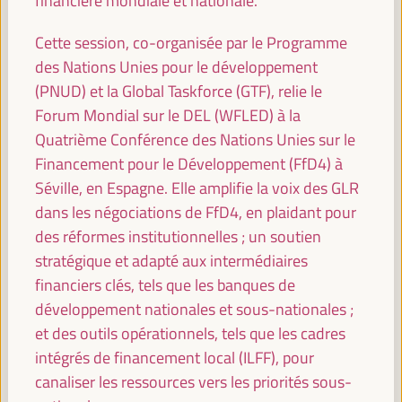
financière mondiale et nationale.
08:30
17:00
Cette session, co-organisée par le Programme
des Nations Unies pour le développement
09:30
(PNUD) et la Global Taskforce (GTF), relie le
Forum Mondial sur le DEL (WFLED) à la
Quatrième Conférence des Nations Unies sur le
Politiques et alliances territoriales pour le
développement économique local face au
Financement pour le Développement (FfD4) à
changement climatique
Séville, en Espagne. Elle amplifie la voix des GLR
Dialogue politique
dans les négociations de FfD4, en plaidant pour
Auditorio 3 -
09:30
11:00
Axe 1
des réformes institutionnelles ; un soutien
stratégique et adapté aux intermédiaires
financiers clés, tels que les banques de
Approches de développement économique local
centrées sur les soins
développement nationales et sous-nationales ;
et des outils opérationnels, tels que les cadres
Dialogue politique
intégrés de financement local (ILFF), pour
Sala París -
09:30
11:00
Axe 3
canaliser les ressources vers les priorités sous-