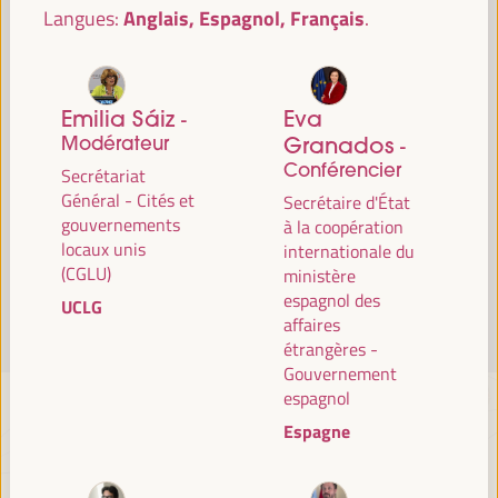
Anglais, Espagnol, Français
Langues:
Lire la suite
Emilia Sáiz
Eva
-
Modérateur
Granados
-
Conférencier
Secrétariat
Général - Cités et
Secrétaire d'État
gouvernements
à la coopération
locaux unis
internationale du
(CGLU)
ministère
espagnol des
UCLG
affaires
étrangères -
Gouvernement
espagnol
Espagne