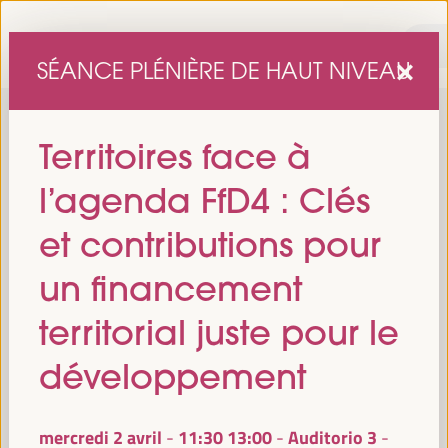
SÉANCE PLÉNIÈRE DE HAUT NIVEAU
Territoires face à
l’agenda FfD4 : Clés
et contributions pour
un financement
sixième édition du Forum mondial pour le développement
La
territorial juste pour le
économique local
1er au 4 avril 2025 à Séville, en
se tiendra du
Espagne,
au Palais des Congrès et des Expositions (FIBES).
développement
Programme
mercredi 2 avril
11:30
13:00
Auditorio 3
-