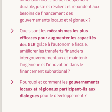
Coopération décentralisée et Agenda 2030 :
durable, juste et résilient et répondent aux
Partenariats pour le développement durable
besoins de financement des
Événement parallèle
gouvernements locaux et régionaux ?
Sala TV -
11:30
13:00
mécanismes les plus
Quels sont les
efficaces pour augmenter les capacités
13:00
des GLR
grâce à l'autonomie fiscale,
améliorer les transferts financiers
Pause déjeuner
intergouvernementaux et maintenir
13:00
14:00
l'ingénierie et l'innovation dans le
financement subnational ?
14:00
gouvernements
Pourquoi et comment les
locaux et régionaux participent-ils aux
dialogues
pour le développement ?
Modèles innovants d’agences/instruments dans
différents régions pour l’articulation et la cohésion
du territoire