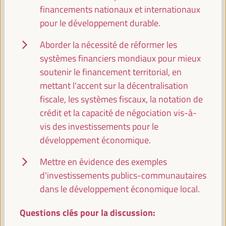
Territoires face à l’agenda FfD4 : Clés et
financements nationaux et internationaux
contributions pour un financement territorial juste
pour le développement durable.
pour le développement
Auditorio 3 -
11:30
13:00
Axe 2
Aborder la nécessité de réformer les
systèmes financiers mondiaux pour mieux
soutenir le financement territorial, en
L’économie bleue et verte : une voie vers un
développement inclusif et durable
mettant l'accent sur la décentralisation
fiscale, les systèmes fiscaux, la notation de
Panneau de dialogue
crédit et la capacité de négociation vis-à-
Sala Madrid -
11:30
13:00
Axe 1
vis des investissements pour le
développement économique.
Transition vers la formalité dans le cadre du
développement économique local
Mettre en évidence des exemples
d'investissements publics-communautaires
Panneau de dialogue
dans le développement économique local.
Sala Bruselas -
11:30
13:00
Axe 1
Questions clés pour la discussion:
Comment mettre en œuvre des achats publics