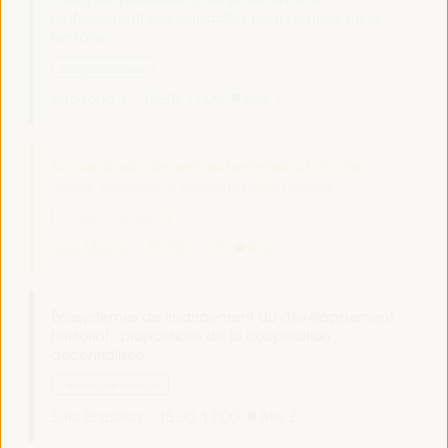
renforcement des capacités pour l’emploi sur le
territoire
Dialogue politique
Auditorio 3 -
15:30
17:00
Axe 1
Souveraineté alimentaire territoriale et circuits
courts: Favoriser la consommation locale
Panneau de dialogue
Sala Madrid -
15:30
17:00
Axe 3
Écosystèmes de financement du développement
territorial : propositions de la coopération
décentralisée
Panneau de dialogue
Sala Bruselas -
15:30
17:00
Axe 2