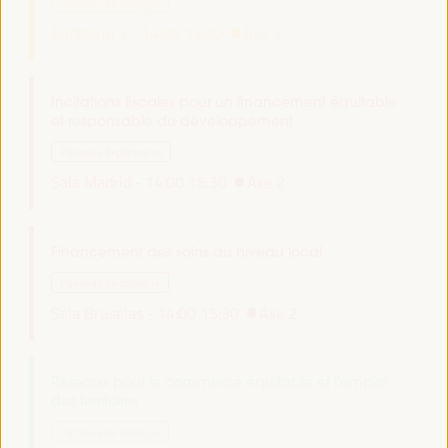
Panneau de dialogue
Auditorio 3 -
14:00
15:30
Axe 3
Incitations fiscales pour un financement équitable
et responsable du développement
Panneau Expériences
Sala Madrid -
14:00
15:30
Axe 2
Financement des soins au niveau local
Panneau de dialogue
Sala Bruselas -
14:00
15:30
Axe 2
Réseaux pour le commerce équitable et l'emploi
des territoires
Panneau de dialogue