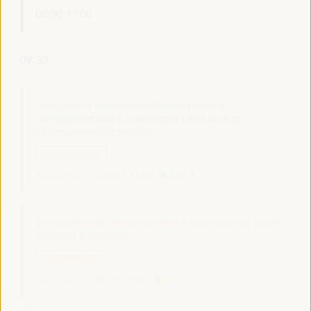
08:30
17:00
09:30
Politiques et alliances territoriales pour le
développement économique local face au
changement climatique
Dialogue politique
Auditorio 3 -
09:30
11:00
Axe 1
Approches de développement économique local
centrées sur les soins
Dialogue politique
Sala París -
09:30
11:00
Axe 3