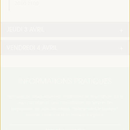
20:00
21:00
JEUDI 3 AVRIL
VENDREDI 4 AVRIL
INFORMATIONS PRATIQUES
Retrouvez les détails essentiels, notamment les informations sur le
lieu, l’inscription en ligne, l’accréditation, les horaires des
programmes, les visas, les médias, l’hébergement, le transport,
Internet, l’électricité et les contacts d’urgence.
Apprendre encore plus