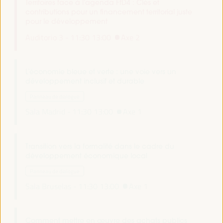
Territoires face à l’agenda FfD4 : Clés et
contributions pour un financement territorial juste
pour le développement
Auditorio 3 -
11:30
13:00
Axe 2
L’économie bleue et verte : une voie vers un
développement inclusif et durable
Panneau de dialogue
Sala Madrid -
11:30
13:00
Axe 1
Transition vers la formalité dans le cadre du
développement économique local
Panneau de dialogue
Sala Bruselas -
11:30
13:00
Axe 1
Comment mettre en œuvre des achats publics