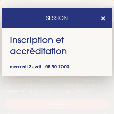
SESSION
Inscription et
accréditation
mercredi 2 avril
08:30
17:00
-
sixième édition du Forum mondial pour le développement
La
économique local
1er au 4 avril 2025 à Séville, en
se tiendra du
Espagne,
au Palais des Congrès et des Expositions (FIBES).
Programme