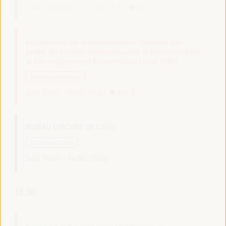
Sala Barcelona -
14:00
15:30
Axe 1
Expériences de réinvestissement territorial des
profits du secteur entrepreneurial et financier dans
le Développement Économique Local (DEL)
Panneau de dialogue
Sala Club -
14:00
15:30
Axe 2
BUREAU EXÉCUTIF DE CGLU
Événement fermé
Sala París -
14:00
18:00
15:30
Politiques publiques pour promouvoir le