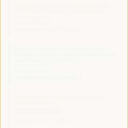
Stratégies économiques et territoriales pour créer
des opportunités dans les villes intermédiaires
Panneau de dialogue
Sala Bruselas -
09:30
11:00
Axe 3
Expériences mondiales en matière de banque
publique, de banque éthique et de crédits locaux
pour le financement des territoires
Panneau de dialogue
Sala Madrid -
09:30
11:00
Axe 1
Stratégies LED et coopération transfrontalière :
Fédérer les territoires
Panel sur les bonnes pratiques
Sala Club -
09:30
11:00
Axe 3