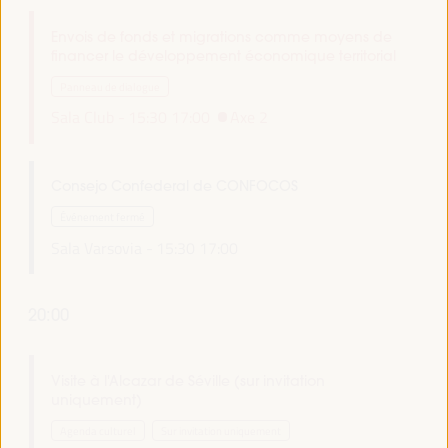
Envois de fonds et migrations comme moyens de
financer le développement économique territorial
Panneau de dialogue
Sala Club -
15:30
17:00
Axe 2
Consejo Confederal de CONFOCOS
Événement fermé
Sala Varsovia -
15:30
17:00
20:00
Visite à l'Alcazar de Séville (sur invitation
uniquement)
Agenda culturel
Sur invitation uniquement