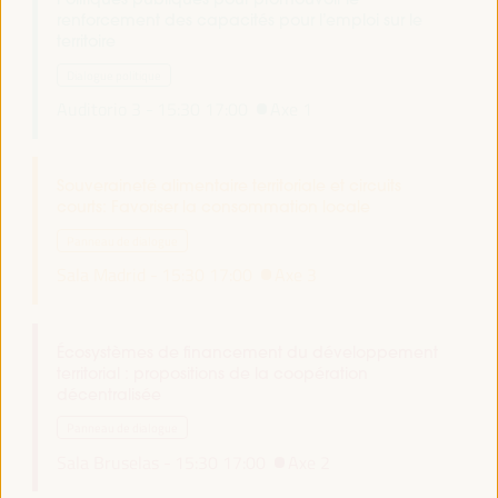
renforcement des capacités pour l’emploi sur le
territoire
Dialogue politique
Auditorio 3 -
15:30
17:00
Axe 1
Souveraineté alimentaire territoriale et circuits
courts: Favoriser la consommation locale
Panneau de dialogue
Sala Madrid -
15:30
17:00
Axe 3
Écosystèmes de financement du développement
territorial : propositions de la coopération
décentralisée
Panneau de dialogue
Sala Bruselas -
15:30
17:00
Axe 2