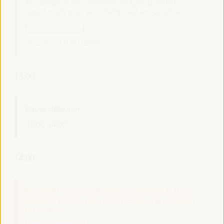
Coopération décentralisée et Agenda 2030 :
Partenariats pour le développement durable
Événement parallèle
Sala TV -
11:30
13:00
13:00
Pause déjeuner
13:00
14:00
14:00
Modèles innovants d’agences/instruments dans
différents régions pour l’articulation et la cohésion
du territoire