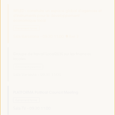
WFLED - construire un espace global d'agences et
d'instruments pour le développement
économique local
Événement fermé
Sala Barcelona -
09:30
11:00
Axe 3
Groupe de travail Local2030 sur les finances
locales
Événement parallèle
Sala Varsovia -
09:30
11:00
PLATFORMA Political Council Meeting
Événement fermé
Sala TV -
09:30
11:00