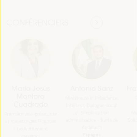
CONFÉRENCIERS
María Jesús
Antonio Sanz
Fr
Montero
Ministre de la Présidence,
P
Cuadrado
Intérieur, Dialogue social
et Simplification
Mu
Première vice-présidente
administrative - Junta de
Soli
et ministre des Finances
Andalucía
- Gouvernement
Espagne
espagnol