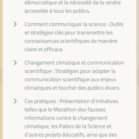
démocratique et la nécessité de la rendre
Espagne
accessible à tous les publics.
Comment communiquer la science : Outils
et stratégies clés pour transmettre les
connaissances scientifiques de manière
PROGRAMME
Télécharger le PDF
claire et efficace.
Changement climatique et communication
scientifique : Stratégies pour adapter la
MARDI 1 AVRIL
communication scientifique aux enjeux
climatiques et toucher des publics divers.
08:00
Cas pratiques : Présentation d'initiatives
telles que le Marathon des fausses
Inscription et accréditation
informations contre le changement
08:00
17:00
climatique, les Patios de la Science et
d'autres projets éducatifs, ainsi que des