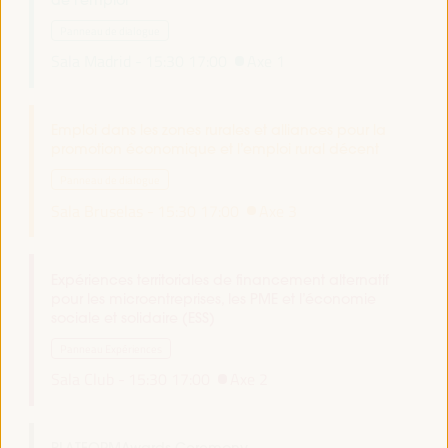
de l’emploi
Panneau de dialogue
Sala Madrid -
15:30
17:00
Axe 1
Emploi dans les zones rurales et alliances pour la
promotion économique et l’emploi rural décent
Panneau de dialogue
Sala Bruselas -
15:30
17:00
Axe 3
Expériences territoriales de financement alternatif
pour les microentreprises, les PME et l’économie
sociale et solidaire (ESS)
Panneau Expériences
Sala Club -
15:30
17:00
Axe 2