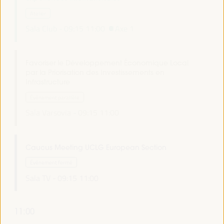
Atelier
Sala Club -
09:15
11:00
Axe 1
Favoriser le Développement Économique Local
par la Priorisation des Investissements en
Infrastructure
Événement parallèle
Sala Varsovia -
09:15
11:00
Caucus Meeting UCLG European Section
Événement fermé
Sala TV -
09:15
11:00
11:00