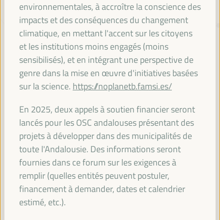
environnementales, à accroître la conscience des
impacts et des conséquences du changement
TRANSITION JUSTE, FINANCEMENT
climatique, en mettant l'accent sur les citoyens
DU DÉVELOPPEMENT ET
et les institutions moins engagés (moins
SOLUTIONS TERRITORIALES, LE
sensibilisés), et en intégrant une perspective de
THÈME DU VI WFLED
genre dans la mise en œuvre d'initiatives basées
sur la science.
https://noplanetb.famsi.es/
Le VI WFLED abordera les priorités mondiales dans le thème de la
triple transition, la justice sociale, la formation pour l’emploi dans le
En 2025, deux appels à soutien financier seront
territoire, la gestion publique, les partenariats public-privé et le rôle du
lancés pour les OSC andalouses présentant des
secteur privé et de l’économie sociale et solidaire, l’emploi et le travail
projets à développer dans des municipalités de
décent et l’approche d’une nouvelle économie qui « prend soin » du
territoire, ainsi que les alliances multiniveaux, les politiques
toute l'Andalousie. Des informations seront
mondiales, nationales et décentralisées (régionales-locales).
fournies dans ce forum sur les exigences à
remplir (quelles entités peuvent postuler,
financement à demander, dates et calendrier
Lisez la note conceptuelle
estimé, etc.).