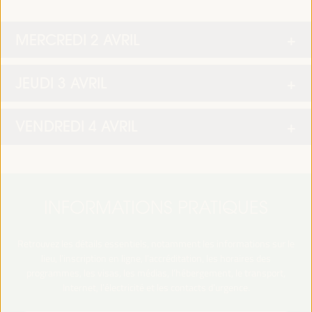
MERCREDI 2 AVRIL
JEUDI 3 AVRIL
VENDREDI 4 AVRIL
INFORMATIONS PRATIQUES
Retrouvez les détails essentiels, notamment les informations sur le
lieu, l’inscription en ligne, l’accréditation, les horaires des
programmes, les visas, les médias, l’hébergement, le transport,
Internet, l’électricité et les contacts d’urgence.