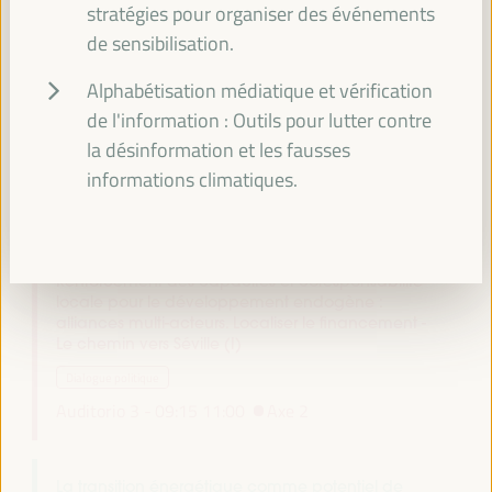
stratégies pour organiser des événements
09:00
de sensibilisation.
Alphabétisation médiatique et vérification
Saluer simultanément dans les salles principales
de l'information : Outils pour lutter contre
Toutes les salles -
09:00
09:15
la désinformation et les fausses
informations climatiques.
09:15
Renforcement des capacités et coresponsabilité
locale pour le développement endogène :
alliances multi-acteurs. Localiser le financement -
Le chemin vers Séville (I)
Dialogue politique
Auditorio 3 -
09:15
11:00
Axe 2
La transition énergétique comme potentiel de