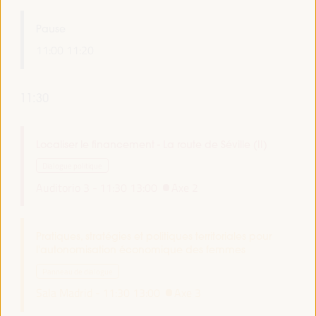
Pause
11:00
11:20
11:30
Localiser le financement - La route de Séville (II)
Dialogue politique
Auditorio 3 -
11:30
13:00
Axe 2
Pratiques, stratégies et politiques territoriales pour
l'autonomisation économique des femmes
Panneau de dialogue
Sala Madrid -
11:30
13:00
Axe 3