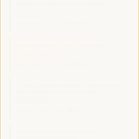
développement économique des territoires
Panneau de dialogue
Sala Madrid -
09:15
11:00
Axe 1
Jeunesse, économie locale et innovation
Panneau de dialogue
Sala Bruselas -
09:15
11:00
Axe 3
Construire des territoires résilients : mettre en œuvre
des stratégies économiques durables
Panneau de dialogue
Sala París -
09:15
11:00
Axe 1
Initiatives locales d’économie circulaire :
expériences internationales