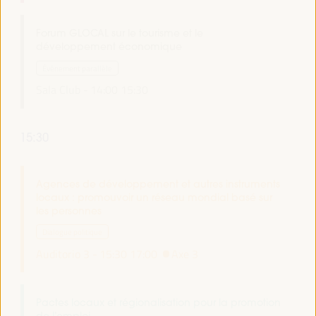
Forum GLOCAL sur le tourisme et le
développement économique
Événement parallèle
Sala Club -
14:00
15:30
15:30
Agences de développement et autres instruments
locaux : promouvoir un réseau mondial basé sur
les personnes
Dialogue politique
Auditorio 3 -
15:30
17:00
Axe 3
Pactes locaux et régionalisation pour la promotion