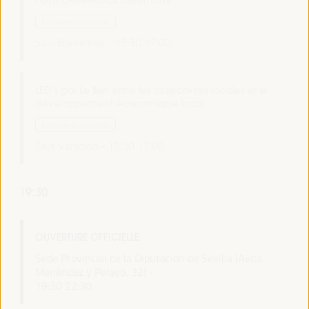
PLATFORMAwards Ceremony
Événement parallèle
Sala Barcelona -
15:30
17:00
LED’s go! Le lien entre les collectivités locales et le
développement économique local
Événement parallèle
Sala Varsovia -
15:30
17:00
19:30
OUVERTURE OFFICIELLE
Sede Provincial de la Diputación de Sevilla (Avda.
Menéndez y Pelayo, 32) -
19:30
22:30