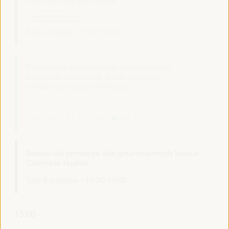
face à la crise climatique
Événement parallèle
Sala Varsovia -
11:30
13:00
Partenariats publics-privés locaux pour la
promotion des talents et des initiatives
entrepreneuriales territoriales
Atelier
Sala Club -
11:30
13:00
Axe 1
Réseau de jumelage des gouvernements locaux
Colombie-Huelva
Sala Barcelona -
11:30
13:00
13:00