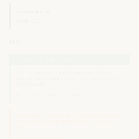
Pause déjeuner
13:00
14:00
14:00
Séance plénière de haut niveau
La triple transition : Opportunités pour le travail
décent, le développement économique local et la
justice sociale
Auditorio 3 -
14:00
15:30
Axe 1
Participation citoyenne et co-gouvernance dans
la conception des politiques et la promotion du
DEL
Panel sur les bonnes pratiques