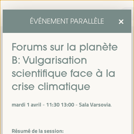
ÉVÉNEMENT PARALLÈLE
Forums sur la planète
B: Vulgarisation
scientifique face à la
crise climatique
sixième édition du Forum mondial pour le développement
La
économique local
1er au 4 avril 2025 à Séville, en
se tiendra du
mardi 1 avril
11:30
13:00
Sala Varsovia
-
Espagne,
au Palais des Congrès et des Expositions (FIBES).
Programme
Résumé de la session: