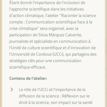
Étant donné l'importance de l'inclusion de
l'approche scientifique dans les initiatives
d'action climatique, l'atelier "Raconter la science
CONFÉRENCIERS
compte : Communication scientifique face à la
crise climatique" sera organisé, avec la
participation de Silvia Márquez Calvente,
journaliste et spécialiste en communication à
l'Unité de culture scientifique et d'innovation de
l'Université de Cordoue (UCCi), qui partagera des
stratégies clés pour une communication
scientifique efficace.
María Jesús
Antonio Sanz
Fr
Montero
Ministre de la Présidence,
P
Contenu de l'atelier:
Cuadrado
Intérieur, Dialogue social
et Simplification
Mu
Première vice-présidente
Le rôle de l'UCCi et l'importance de la
administrative - Junta de
Soli
et ministre des Finances
diffusion de la science : Réflexion sur le
Andalucía
- Gouvernement
droit à la science, son impact sur la santé
Espagne
espagnol