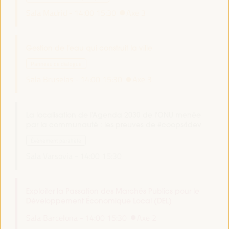
Sala Madrid -
14:00
15:30
Axe 3
Gestion de l’eau qui construit la ville
Panneau de dialogue
Sala Bruselas -
14:00
15:30
Axe 3
La localisation de l'Agenda 2030 de l'ONU menée
par la communauté : les preuves de #coops4dev
Événement parallèle
Sala Varsovia -
14:00
15:30
Exploiter la Passation des Marchés Publics pour le
Développement Économique Local (DEL)
Sala Barcelona -
14:00
15:30
Axe 2