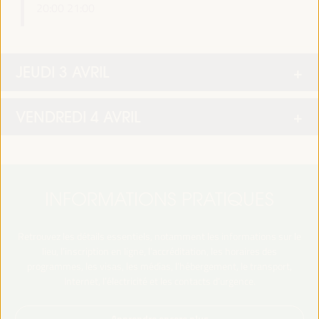
20:00
21:00
JEUDI 3 AVRIL
VENDREDI 4 AVRIL
INFORMATIONS PRATIQUES
Retrouvez les détails essentiels, notamment les informations sur le
lieu, l’inscription en ligne, l’accréditation, les horaires des
programmes, les visas, les médias, l’hébergement, le transport,
Internet, l’électricité et les contacts d’urgence.
Apprendre encore plus