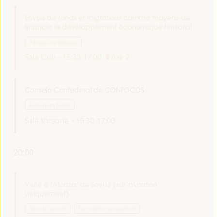
Envois de fonds et migrations comme moyens de
financer le développement économique territorial
Panneau de dialogue
Sala Club -
15:30
17:00
Axe 2
Consejo Confederal de CONFOCOS
Événement fermé
Sala Varsovia -
15:30
17:00
20:00
Visite à l'Alcazar de Séville (sur invitation
uniquement)
Agenda culturel
Sur invitation uniquement