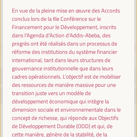
Espagne
En vue de la pleine mise en œuvre des Accords
conclus lors de la IIIe Conférence sur le
Financement pour le Développement, inscrits
dans l'Agenda d'Action d'Addis-Abeba, des
progrès ont été réalisés dans un processus de
PROGRAMME
Télécharger le PDF
réforme des institutions du système financier
international, tant dans leurs structures de
gouvernance institutionnelle que dans leurs
MARDI 1 AVRIL
cadres opérationnels. L'objectif est de mobiliser
des ressources de manière massive pour une
transition juste vers un modèle de
MERCREDI 2 AVRIL
développement économique qui intègre la
dimension sociale et environnementale dans le
08:30
concept de richesse, qui réponde aux Objectifs
de Développement Durable (ODD) et qui, de
cette manière, génère de la stabilité, de la
Inscription et accréditation