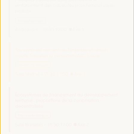
renforcement des capacités pour l’emploi sur le
territoire
Dialogue politique
Auditorio 3 -
15:30
17:00
Axe 1
Souveraineté alimentaire territoriale et circuits
courts: Favoriser la consommation locale
Panneau de dialogue
Sala Madrid -
15:30
17:00
Axe 3
Écosystèmes de financement du développement
territorial : propositions de la coopération
décentralisée
Panneau de dialogue
Sala Bruselas -
15:30
17:00
Axe 2