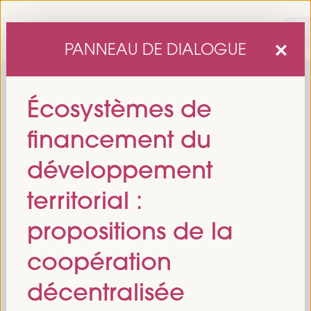
PANNEAU DE DIALOGUE
Écosystèmes de
financement du
développement
territorial :
sixième édition du Forum mondial pour le développement
La
propositions de la
économique local
1er au 4 avril 2025 à Séville, en
se tiendra du
Espagne,
au Palais des Congrès et des Expositions (FIBES).
coopération
Programme
décentralisée