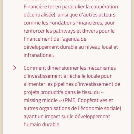
Financière (et en particulier la coopération
Comisión de Cooperación para el Desarrollo
décentralisée), ainsi que d'autres acteurs
(FEMP)
comme les Fondations Financières, pour
Événement fermé
renforcer les pathways et drivers pour le
Sala Venecia -
09:30
11:00
financement de l'agenda de
développement durable au niveau local et
infranational.
11:00
Comment dimensionner les mécanismes
d'investissement à l'échelle locale pour
Casser
alimenter les pipelines d'investissement de
11:00
11:20
projets productifs dans le tissu du «
missing middle » (PME, Coopératives et
11:30
autres organisations de l'économie sociale)
ayant un impact sur le développement
Séance plénière de haut niveau
humain durable.