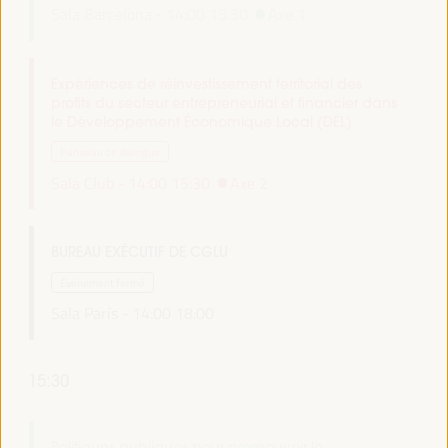
Sala Barcelona -
14:00
15:30
Axe 1
Expériences de réinvestissement territorial des
profits du secteur entrepreneurial et financier dans
le Développement Économique Local (DEL)
Panneau de dialogue
Sala Club -
14:00
15:30
Axe 2
BUREAU EXÉCUTIF DE CGLU
Événement fermé
Sala París -
14:00
18:00
15:30
Politiques publiques pour promouvoir le