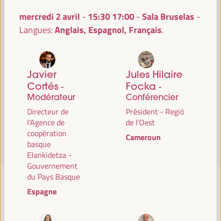
Lire la suite
mercredi 2 avril
15:30
17:00
Sala Bruselas
-
Anglais, Espagnol, Français
Langues:
Javier
Jules Hilaire
Cortés
Focka
-
-
Modérateur
Conférencier
Directeur de
Président - Regió
l'Agence de
de l’Oest
coopération
Cameroun
basque
Elankidetza -
Gouvernement
du Pays Basque
Espagne