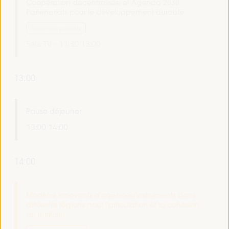
Coopération décentralisée et Agenda 2030 :
Partenariats pour le développement durable
Événement parallèle
Sala TV -
11:30
13:00
13:00
Pause déjeuner
13:00
14:00
14:00
Modèles innovants d’agences/instruments dans
différents régions pour l’articulation et la cohésion
du territoire