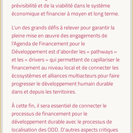
prévisibilité et de la viabilité dans le système
08:30
17:00
économique et financier à moyen et long terme.
09:30
L'un des grands défis à relever pour garantir la
pleine mise en œuvre des engagements de
l'Agenda de Financement pour le
Politiques et alliances territoriales pour le
Développement est d'aborder les « pathways »
développement économique local face au
changement climatique
et les « drivers » qui permettent de capillariser le
Dialogue politique
financement au niveau local et de connecter les
Auditorio 3 -
09:30
11:00
Axe 1
écosystèmes et alliances multiacteurs pour faire
progresser le développement humain durable
dans et depuis les territoires.
Approches de développement économique local
centrées sur les soins
À cette fin, il sera essentiel de connecter le
Dialogue politique
processus de financement pour le
Sala París -
09:30
11:00
Axe 3
développement durable avec le processus de
localisation des ODD. D'autres aspects critiques