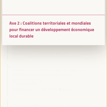
Territoires face à l’agenda FfD4 : Clés et
contributions pour un financement territorial juste
pour le développement
Auditorio 3 -
11:30
13:00
Axe 2
Axe 2 : Coalitions territoriales et mondiales
pour financer un développement économique
L’économie bleue et verte : une voie vers un
local durable
développement inclusif et durable
Panneau de dialogue
Sala Madrid -
11:30
13:00
Axe 1
Transition vers la formalité dans le cadre du
développement économique local
Panneau de dialogue
Sala Bruselas -
11:30
13:00
Axe 1
Comment mettre en œuvre des achats publics