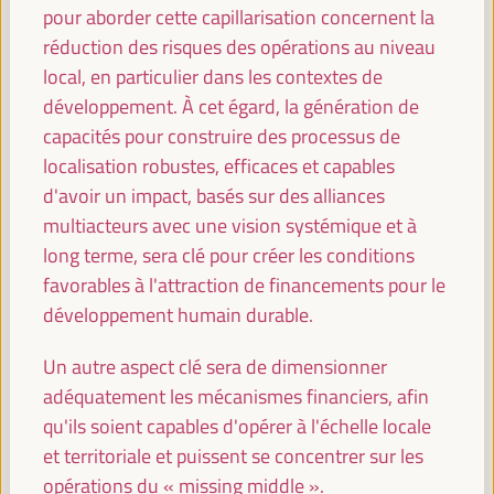
pour aborder cette capillarisation concernent la
Stratégies économiques et territoriales pour créer
réduction des risques des opérations au niveau
des opportunités dans les villes intermédiaires
local, en particulier dans les contextes de
Panneau de dialogue
développement. À cet égard, la génération de
Sala Bruselas -
09:30
11:00
Axe 3
capacités pour construire des processus de
localisation robustes, efficaces et capables
Expériences mondiales en matière de banque
d'avoir un impact, basés sur des alliances
publique, de banque éthique et de crédits locaux
multiacteurs avec une vision systémique et à
pour le financement des territoires
long terme, sera clé pour créer les conditions
Panneau de dialogue
favorables à l'attraction de financements pour le
Sala Madrid -
09:30
11:00
Axe 1
développement humain durable.
Un autre aspect clé sera de dimensionner
Stratégies LED et coopération transfrontalière :
adéquatement les mécanismes financiers, afin
Fédérer les territoires
qu'ils soient capables d'opérer à l'échelle locale
Panel sur les bonnes pratiques
et territoriale et puissent se concentrer sur les
Sala Club -
09:30
11:00
Axe 3
opérations du « missing middle ».