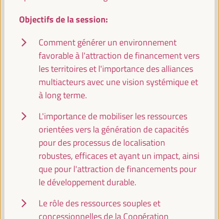
Objectifs de la session:
WFLED - construire un espace global d'agences et
d'instruments pour le développement
économique local
Comment générer un environnement
favorable à l'attraction de financement vers
Événement fermé
les territoires et l'importance des alliances
Sala Barcelona -
09:30
11:00
Axe 3
multiacteurs avec une vision systémique et
à long terme.
Groupe de travail Local2030 sur les finances
locales
L'importance de mobiliser les ressources
Événement parallèle
orientées vers la génération de capacités
pour des processus de localisation
Sala Varsovia -
09:30
11:00
robustes, efficaces et ayant un impact, ainsi
que pour l'attraction de financements pour
PLATFORMA Political Council Meeting
le développement durable.
Événement fermé
Le rôle des ressources souples et
Sala TV -
09:30
11:00
concessionnelles de la Coopération