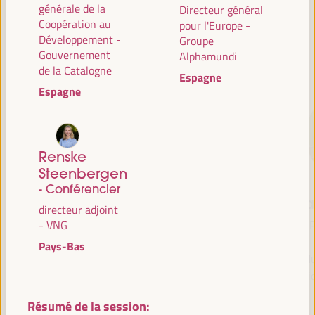
générale de la
Directeur général
Coopération au
pour l'Europe -
Développement -
Groupe
CONFÉRENCIERS
Gouvernement
Alphamundi
de la Catalogne
Espagne
Espagne
Renske
Steenbergen
- Conférencier
María Jesús
Antonio Sanz
Fr
directeur adjoint
Montero
Ministre de la Présidence,
P
- VNG
Cuadrado
Intérieur, Dialogue social
Pays-Bas
et Simplification
Mu
Première vice-présidente
administrative - Junta de
Soli
et ministre des Finances
Andalucía
- Gouvernement
Résumé de la session:
Espagne
espagnol