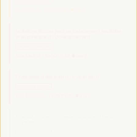
Panneau de dialogue
Auditorio 3 -
14:00
15:30
Axe 3
Incitations fiscales pour un financement équitable
et responsable du développement
Panneau Expériences
Sala Madrid -
14:00
15:30
Axe 2
Financement des soins au niveau local
Panneau de dialogue
Sala Bruselas -
14:00
15:30
Axe 2
Réseaux pour le commerce équitable et l'emploi
des territoires
Panneau de dialogue