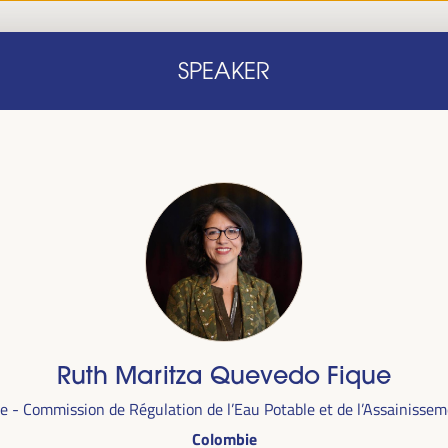
Accueil
Note conceptuelle
Intervenants
Programm
SPEAKER
Accueil
Note conceptuelle
Intervenants
Programm
le
Ruth Maritza Quevedo Fique
ra du
1er
 - Commission de Régulation de l’Eau Potable et de l’Assainisse
alais des
Colombie