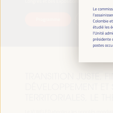
Congrès et des Expositions (FIBES).
Le commissa
l'assainiss
Programme
Lire la suite
Colombie et
étudié les é
l'Unité admi
présidente 
postes occu
TRANSITION JUSTE, 
DÉVELOPPEMENT ET 
TERRITORIALES, LE T
Le VI WFLED abordera les priorités mondiales