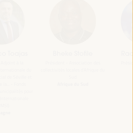
jas
Bheke Stofile
Rachid El
 la
Président - Association des
Président - O
Maroc
nale du
collectivités locales d’Afrique du
ville et
Sud
Afrique du Sud
Fonds
tés pour
ionale