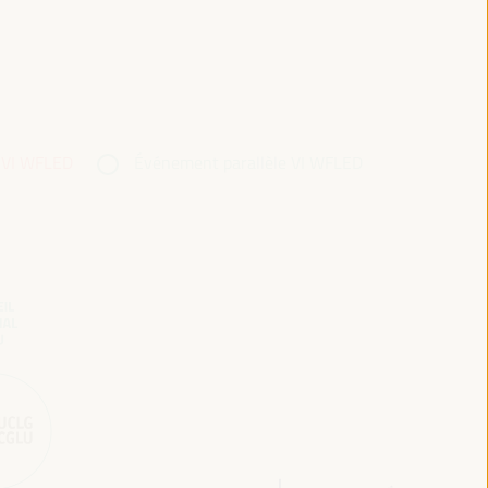
 VI WFLED
Événement parallèle VI WFLED