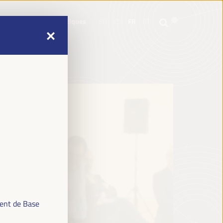
e
Informations pratiques
EN
ES
FR
PT
e
Informations pratiques
EN
ES
FR
PT
ment de Base