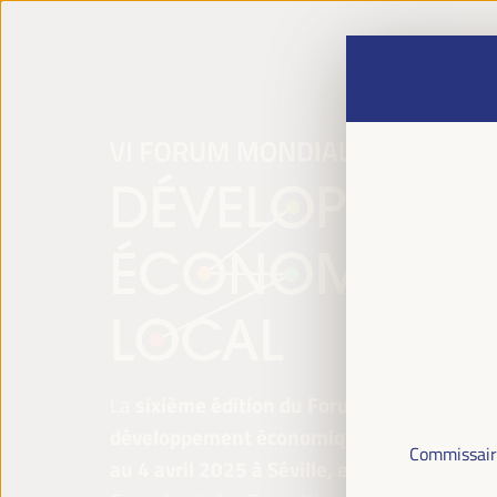
La
sixième édition du Forum mondial pour 
développement économique local
se tiend
Commissaire
au 4 avril 2025 à Séville, en Espagne,
au P