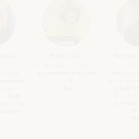
Emilia Sáiz
Francisco Toa
Secrétariat Général - Cités et
Conseiller Adjoint à
gouvernements locaux unis
coopération internatio
,
(CGLU)
conseil provincial de Sé
ble
UCLG
président de la... - 
Andalou des Municipali
s
la Solidarité Internat
our
(FAMSI)
e
Espagne